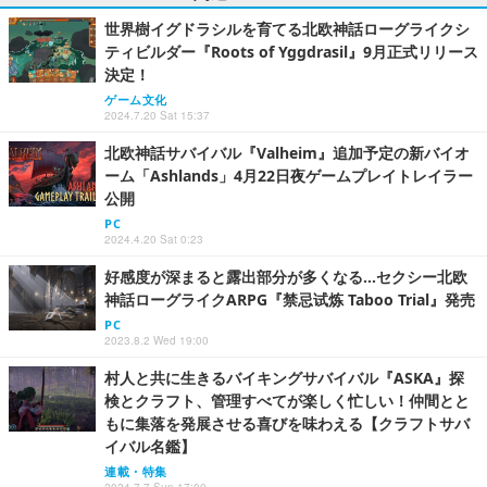
世界樹イグドラシルを育てる北欧神話ローグライクシ
ティビルダー『Roots of Yggdrasil』9月正式リリース
決定！
ゲーム文化
2024.7.20 Sat 15:37
北欧神話サバイバル『Valheim』追加予定の新バイオ
ーム「Ashlands」4月22日夜ゲームプレイトレイラー
公開
PC
2024.4.20 Sat 0:23
好感度が深まると露出部分が多くなる…セクシー北欧
神話ローグライクARPG『禁忌试炼 Taboo Trial』発売
PC
2023.8.2 Wed 19:00
村人と共に生きるバイキングサバイバル『ASKA』探
検とクラフト、管理すべてが楽しく忙しい！仲間とと
もに集落を発展させる喜びを味わえる【クラフトサバ
イバル名鑑】
連載・特集