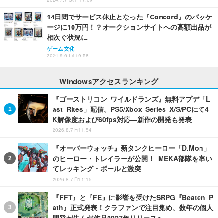
2024.7.7 Sun 17:00
14日間でサービス休止となった『Concord』のパッケ
ージに10万円！？オークションサイトへの高額出品が
相次ぐ状況に
ゲーム文化
2024.9.6 Fri 19:58
Windowsアクセスランキング
『ゴーストリコン ワイルドランズ』無料アプデ「L
ast Rites」配信。PS5/Xbox Series X/S/PCにて4
K解像度および60fps対応―新作の開発も発表
2026.8.7 Fri 1:54
『オーバーウォッチ』新タンクヒーロー「D.Mon」
のヒーロー・トレイラーが公開！ MEKA部隊を率い
てレッキング・ボールと激突
2026.8.7 Fri 1:15
『FFT』と『FE』に影響を受けたSRPG『Beaten P
ath』正式発表！クラファンで注目集め、数年の個人
開発が生んだ作品2027年リリースへ