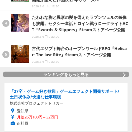
2026.8.6 Thu 12:30
たわわな胸と異形の髪を備えたラプンツェルの映像
も披露。セクシー童話ヒロイン戦うローグライトAC
T『Swords & Slippers』Steamストアページ公開
2026.8.6 Thu 23:00
古代エジプト舞台のオープンワールドRPG『Helisa
r: The last Rite』Steamストアページ公開
2026.8.6 Thu 23:30
ランキングをもっと見る
「27卒・ゲーム好き歓迎」ゲームエフェクト開発サポート/
土日祝休み/快適な仕事環境
株式会社プロジェクトトリガー
愛知県
月給26万100円～32万円
正社員