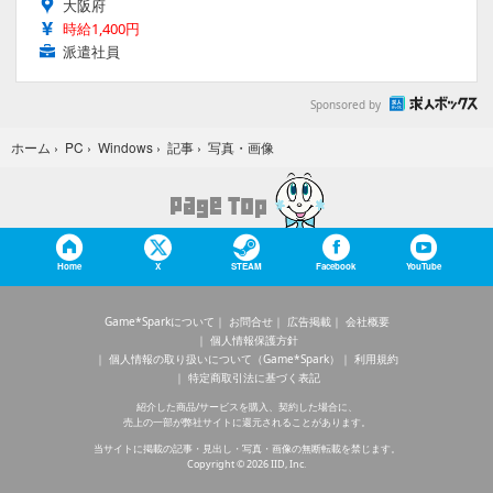
大阪府
時給1,400円
派遣社員
Sponsored by
写真・画像
ホーム
›
PC
›
Windows
›
記事
›
Home
X
STEAM
Facebook
YouTube
Game*Sparkについて
お問合せ
広告掲載
会社概要
個人情報保護方針
個人情報の取り扱いについて（Game*Spark）
利用規約
特定商取引法に基づく表記
紹介した商品/サービスを購入、契約した場合に、
売上の一部が弊社サイトに還元されることがあります。
当サイトに掲載の記事・見出し・写真・画像の無断転載を禁じます。
Copyright © 2026 IID, Inc.