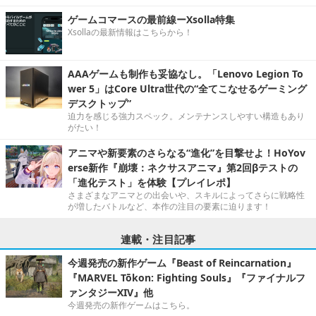
ゲームコマースの最前線ーXsolla特集
Xsollaの最新情報はこちらから！
AAAゲームも制作も妥協なし。「Lenovo Legion To
wer 5」はCore Ultra世代の“全てこなせるゲーミング
デスクトップ”
迫力を感じる強力スペック。メンテナンスしやすい構造もあり
がたい！
アニマや新要素のさらなる“進化”を目撃せよ！HoYov
erse新作『崩壊：ネクサスアニマ』第2回βテストの
「進化テスト」を体験【プレイレポ】
さまざまなアニマとの出会いや、スキルによってさらに戦略性
が増したバトルなど、本作の注目の要素に迫ります！
連載・注目記事
今週発売の新作ゲーム『Beast of Reincarnation』
『MARVEL Tōkon: Fighting Souls』『ファイナルフ
ァンタジーXIV』他
今週発売の新作ゲームはこちら。