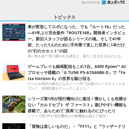
Sponsored by
トピックス
車が変形してロボになった、でも『ルート16』だった
―41年ぶり完全新作『ROUTE16R』開発者インタビュ
ー。新旧スタッフが語るシリーズの魂。そして41年
前、たった1人のために手作業で直した世界に1本だけ
の“幻のカセット”の話
長い時を経て受け継がれる過去と、新たに生まれるものとは。
ゲームプレイも録画配信もこれ1台。AMD Ryzen™ AI
プロセッサ搭載の「G TUNE P5-A7G60BK-D」で『Fo
rza Horizon 6』の世界を駆け回る
ゲーム＆制作の拠点となるノートPCで話題のレースタイトルを
プレイ。放熱性能もチェックしました！
シリーズ第1作が現行機向けに復活！懐かしくも色褪せ
ない『カルドセプト ザ ファースト』遊びやすい機能も
搭載で、あらためて“原典”に触れるのにぴったり
シリーズ第1作が現行機向けの新機能を備えて復活！
「冒険は楽しいものだ」 ─『FF11』と『ウィザードリ