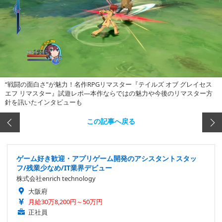
“戦闘の面白さ”が魅力！名作RPGリマスター『テイルズ オブ グレイセス
エフ リマスター』試遊レポ―本作ならではの魅力や今後のリマスター方
針を訊いたインタビューも
この記事へ戻る
ゲーム好き歓迎・アプリゲーム開発のアシスタントスタッ
フ/残業少なめ/IT業界デビュー
株式会社enrich technology
大阪府
月給30万8,200円～50万円
正社員