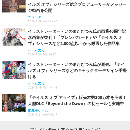
イルズ オブ』シリーズ総合プロデューサーがメッセー
ジ動画を公開
ニュース
2024.8.28 Wed 11:45
イラストレーター・いのまたむつみ氏の画業40周年記
念画集が復刊！「ブレンパワード」や『テイルズ オ
ブ』シリーズなど2,000点以上から厳選した作品集
ゲーム文化
2024.8.20 Tue 19:30
イラストレーター・いのまたむつみ氏が逝去…『テイ
ルズ オブ』シリーズなどのキャラクターデザイン手掛
ける
ゲーム文化
2024.3.18 Mon 14:44
『テイルズ オブ アライズ』販売本数300万本を突破！
大型DLC『Beyond the Dawn』の初セールも実施中
家庭用ゲーム
2024.2.21 Wed 16:17
プレイレポートアクセスランキング