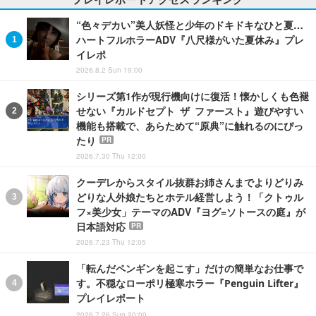
“色々デカい”美人妖怪と少年のドキドキなひと夏…
ハートフルホラーADV『八尺様がいた夏休み』プレ
イレポ
2026.8.2 Sun 19:00
シリーズ第1作が現行機向けに復活！懐かしくも色褪
せない『カルドセプト ザ ファースト』遊びやすい
機能も搭載で、あらためて“原典”に触れるのにぴっ
たり
PR
2026.7.30 Thu 12:00
クーデレからスタイル抜群お姉さんまでよりどりみ
どりな人外娘たちとホテル経営しよう！「クトゥル
フ×美少女」テーマのADV『ヨグ=ソトースの庭』が
日本語対応
PR
2026.7.23 Thu 12:05
「転んだペンギンを起こす」だけの簡単なお仕事で
す。不穏なローポリ極寒ホラー『Penguin Lifter』
プレイレポート
2026.7.26 Sun 20:00