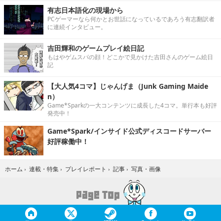
有志日本語化の現場から
PCゲーマーなら何かとお世話になっているであろう有志翻訳者
に連続インタビュー。
吉田輝和のゲームプレイ絵日記
もはやゲムスパの顔！どこかで見かけた吉田さんのゲーム絵日
記
【大人気4コマ】じゃんげま（Junk Gaming Maide
n）
Game*Sparkの一大コンテンツに成長した4コマ。単行本も好評
発売中！
Game*Spark/インサイド公式ディスコードサーバー
好評稼働中！
写真・画像
ホーム
›
連載・特集
›
プレイレポート
›
記事
›