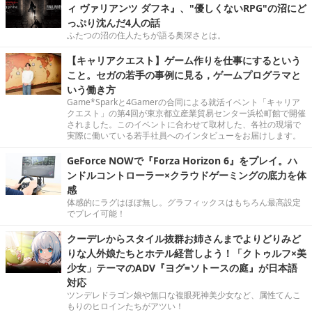
ィ ヴァリアンツ ダフネ』、"優しくないRPG"の沼にど
っぷり沈んだ4人の話
ふたつの沼の住人たちが語る奥深さとは。
【キャリアクエスト】ゲーム作りを仕事にするという
こと。セガの若手の事例に見る，ゲームプログラマと
いう働き方
Game*Sparkと4Gamerの合同による就活イベント「キャリア
クエスト」の第4回が東京都立産業貿易センター浜松町館で開催
されました。このイベントに合わせて取材した、各社の現場で
実際に働いている若手社員へのインタビューをお届けします。
GeForce NOWで『Forza Horizon 6』をプレイ。ハ
ンドルコントローラー×クラウドゲーミングの底力を体
感
体感的にラグはほぼ無し。グラフィックスはもちろん最高設定
でプレイ可能！
クーデレからスタイル抜群お姉さんまでよりどりみど
りな人外娘たちとホテル経営しよう！「クトゥルフ×美
少女」テーマのADV『ヨグ=ソトースの庭』が日本語
対応
ツンデレドラゴン娘や無口な複眼死神美少女など、属性てんこ
もりのヒロインたちがアツい！