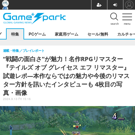
search
menu
グ
特集
PCゲーム
家庭用ゲーム
セール/無料
カルチャ
連載・特集
プレイレポート
“戦闘の面白さ”が魅力！名作RPGリマスター
『テイルズ オブ グレイセス エフ リマスター』
試遊レポ―本作ならではの魅力や今後のリマス
ター方針を訊いたインタビューも 4枚目の写
真・画像
2024.9.13 Fri 15:16