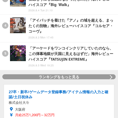
ハイスコア『Big Walk』
2026.8.4 Tue 21:10
「アイパッチを着けた『アノ』の域を超える、まっ
たくの別物」海外レビューハイスコア『コルセア・
コーヴ』
2026.8.3 Mon 17:45
「アーケードをワンコインクリアしていたのなら、
この弾幕地獄が天国に見えるはずだ」海外レビュー
ハイスコア『TATSUJIN EXTREME』
2026.8.5 Wed 19:25
ランキングをもっと見る
27卒・新卒/ゲームデータ登録事務/アイテム情報の入力と確
認/土日祝休み
株式会社大斗
大阪府
月給25万1,200円～32万円