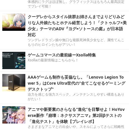
体感的にラグはほぼ無し。グラフィックスはもちろん最高設定
でプレイ可能！
クーデレからスタイル抜群お姉さんまでよりどりみど
りな人外娘たちとホテル経営しよう！「クトゥルフ×美
少女」テーマのADV『ヨグ=ソトースの庭』が日本語
対応
ツンデレドラゴン娘や無口な複眼死神美少女など、属性てんこ
もりのヒロインたちがアツい！
ゲームコマースの最前線ーXsolla特集
Xsollaの最新情報はこちらから！
AAAゲームも制作も妥協なし。「Lenovo Legion To
wer 5」はCore Ultra世代の“全てこなせるゲーミング
デスクトップ”
迫力を感じる強力スペック。メンテナンスしやすい構造もあり
がたい！
アニマや新要素のさらなる“進化”を目撃せよ！HoYov
erse新作『崩壊：ネクサスアニマ』第2回βテストの
「進化テスト」を体験【プレイレポ】
さまざまなアニマとの出会いや、スキルによってさらに戦略性