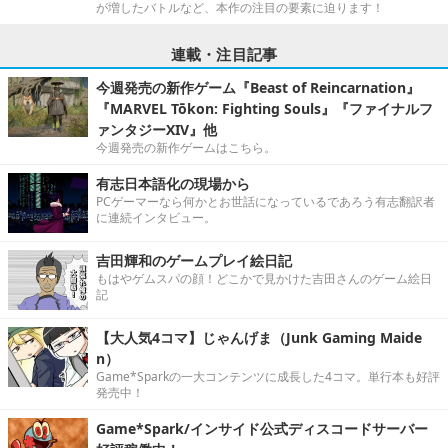
が増したバトルなど、本作の注目の要素に迫ります！
連載・注目記事
今週発売の新作ゲーム『Beast of Reincarnation』
『MARVEL Tōkon: Fighting Souls』『ファイナルフ
ァンタジーXIV』他
今週発売の新作ゲームはこちら。
有志日本語化の現場から
PCゲーマーなら何かとお世話になっているであろう有志翻訳者
に連続インタビュー。
吉田輝和のゲームプレイ絵日記
もはやゲムスパの顔！どこかで見かけた吉田さんのゲーム絵日
記
【大人気4コマ】じゃんげま（Junk Gaming Maide
n）
Game*Sparkの一大コンテンツに成長した4コマ。単行本も好評
発売中！
Game*Spark/インサイド公式ディスコードサーバー