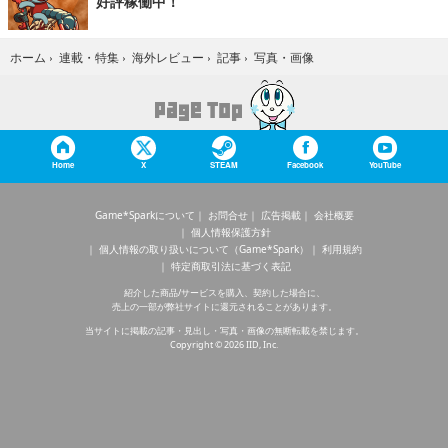
好評稼働中！
写真・画像
ホーム
›
連載・特集
›
海外レビュー
›
記事
›
Home
X
STEAM
Facebook
YouTube
Game*Sparkについて
お問合せ
広告掲載
会社概要
個人情報保護方針
個人情報の取り扱いについて（Game*Spark）
利用規約
特定商取引法に基づく表記
紹介した商品/サービスを購入、契約した場合に、
売上の一部が弊社サイトに還元されることがあります。
当サイトに掲載の記事・見出し・写真・画像の無断転載を禁じます。
Copyright © 2026 IID, Inc.