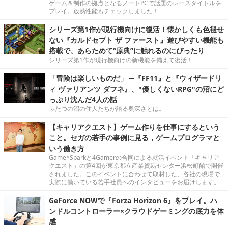
ゲーム＆制作の拠点となるノートPCで話題のレースタイトルを
プレイ。放熱性能もチェックしました！
シリーズ第1作が現行機向けに復活！懐かしくも色褪せ
ない『カルドセプト ザ ファースト』遊びやすい機能も
搭載で、あらためて“原典”に触れるのにぴったり
シリーズ第1作が現行機向けの新機能を備えて復活！
「冒険は楽しいものだ」 ─『FF11』と『ウィザードリ
ィ ヴァリアンツ ダフネ』、"優しくないRPG"の沼にど
っぷり沈んだ4人の話
ふたつの沼の住人たちが語る奥深さとは。
【キャリアクエスト】ゲーム作りを仕事にするという
こと。セガの若手の事例に見る，ゲームプログラマと
いう働き方
Game*Sparkと4Gamerの合同による就活イベント「キャリア
クエスト」の第4回が東京都立産業貿易センター浜松町館で開催
されました。このイベントに合わせて取材した、各社の現場で
実際に働いている若手社員へのインタビューをお届けします。
GeForce NOWで『Forza Horizon 6』をプレイ。ハ
ンドルコントローラー×クラウドゲーミングの底力を体
感