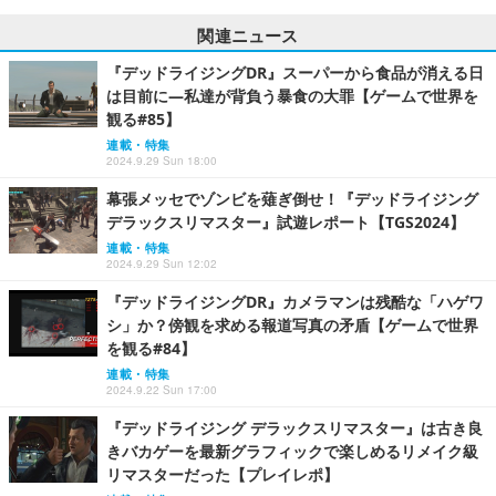
関連ニュース
『デッドライジングDR』スーパーから食品が消える日
は目前に―私達が背負う暴食の大罪【ゲームで世界を
観る#85】
連載・特集
2024.9.29 Sun 18:00
幕張メッセでゾンビを薙ぎ倒せ！『デッドライジング
デラックスリマスター』試遊レポート【TGS2024】
連載・特集
2024.9.29 Sun 12:02
『デッドライジングDR』カメラマンは残酷な「ハゲワ
シ」か？傍観を求める報道写真の矛盾【ゲームで世界
を観る#84】
連載・特集
2024.9.22 Sun 17:00
『デッドライジング デラックスリマスター』は古き良
きバカゲーを最新グラフィックで楽しめるリメイク級
リマスターだった【プレイレポ】