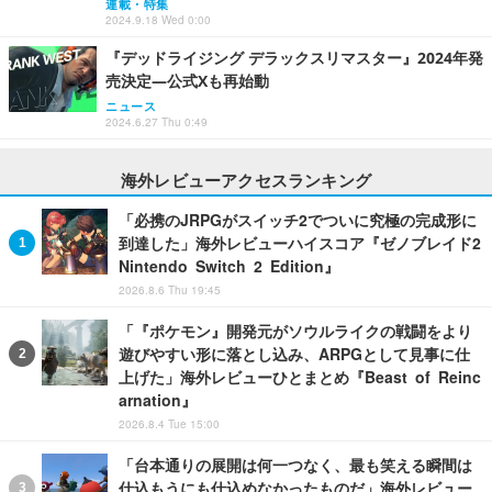
連載・特集
2024.9.18 Wed 0:00
『デッドライジング デラックスリマスター』2024年発
売決定―公式Xも再始動
ニュース
2024.6.27 Thu 0:49
海外レビューアクセスランキング
「必携のJRPGがスイッチ2でついに究極の完成形に
到達した」海外レビューハイスコア『ゼノブレイド2
Nintendo Switch 2 Edition』
2026.8.6 Thu 19:45
「『ポケモン』開発元がソウルライクの戦闘をより
遊びやすい形に落とし込み、ARPGとして見事に仕
上げた」海外レビューひとまとめ『Beast of Reinc
arnation』
2026.8.4 Tue 15:00
「台本通りの展開は何一つなく、最も笑える瞬間は
仕込もうにも仕込めなかったものだ」海外レビュー