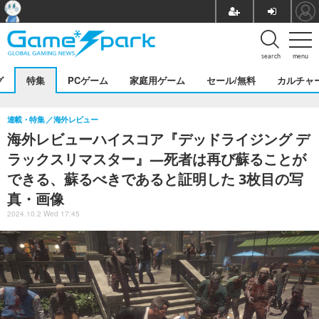
search
menu
グ
特集
PCゲーム
家庭用ゲーム
セール/無料
カルチャ
連載・特集
海外レビュー
海外レビューハイスコア『デッドライジング デ
ラックスリマスター』―死者は再び蘇ることが
できる、蘇るべきであると証明した 3枚目の写
真・画像
2024.10.2 Wed 17:45