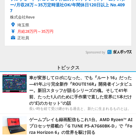
ー/月収28万～35万定時退社OK/年間休日120日以上 No.409
7
株式会社Reve
埼玉県
月給28万円～35万円
正社員
Sponsored by
トピックス
車が変形してロボになった、でも『ルート16』だった
―41年ぶり完全新作『ROUTE16R』開発者インタビュ
ー。新旧スタッフが語るシリーズの魂。そして41年
前、たった1人のために手作業で直した世界に1本だけ
の“幻のカセット”の話
長い時を経て受け継がれる過去と、新たに生まれるものとは。
ゲームプレイも録画配信もこれ1台。AMD Ryzen™ AI
プロセッサ搭載の「G TUNE P5-A7G60BK-D」で『Fo
rza Horizon 6』の世界を駆け回る