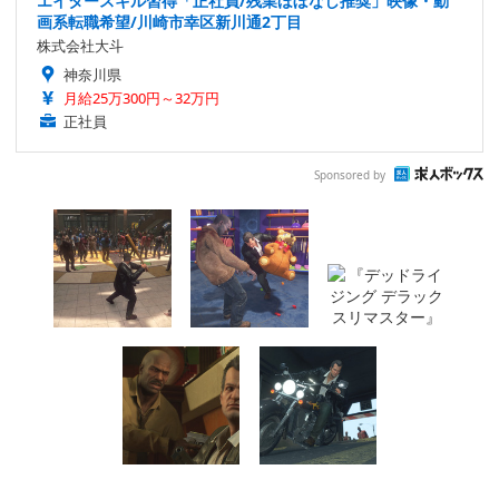
エイタースキル習得「正社員/残業ほぼなし推奨」映像・動
画系転職希望/川崎市幸区新川通2丁目
株式会社大斗
神奈川県
月給25万300円～32万円
正社員
Sponsored by