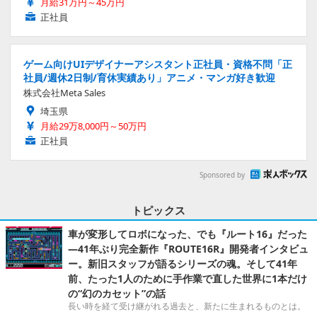
月給31万円～45万円
正社員
ゲーム向けUIデザイナーアシスタント正社員・資格不問「正
社員/週休2日制/育休実績あり」アニメ・マンガ好き歓迎
株式会社Meta Sales
埼玉県
月給29万8,000円～50万円
正社員
Sponsored by
トピックス
車が変形してロボになった、でも『ルート16』だった
―41年ぶり完全新作『ROUTE16R』開発者インタビュ
ー。新旧スタッフが語るシリーズの魂。そして41年
前、たった1人のために手作業で直した世界に1本だけ
の“幻のカセット”の話
長い時を経て受け継がれる過去と、新たに生まれるものとは。