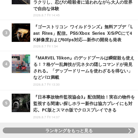
ラクリし、忍びの暗殺者に追われながら大人の世界
で自由な体験
2026.8.7 Fri 14:45
『ゴーストリコン ワイルドランズ』無料アプデ「L
ast Rites」配信。PS5/Xbox Series X/S/PCにて4
K解像度および60fps対応―新作の開発も発表
2026.8.7 Fri 1:54
『MARVEL Tōkon』のデッドプールは瞬獄殺も使え
る！？格ゲー乱舞技が元ネタの隠しコマンドが発見
される。「デップードリームを使わざるを得ない」
などパロ満載
2026.8.7 Fri 13:30
『日本事故物件監視協会3』配信開始！実在の物件を
監視する間違い探しホラー新作は協力プレイにも対
応。PC版とスマホ版でクロスプレイできる
2026.8.7 Fri 14:07
ランキングをもっと見る