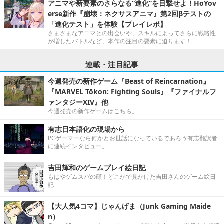
アニマや新要素のさらなる“進化”を目撃せよ！HoYov
erse新作『崩壊：ネクサスアニマ』第2回βテストの
「進化テスト」を体験【プレイレポ】
さまざまなアニマとの出会いや、スキルによってさらに戦略性
が増したバトルなど、本作の注目の要素に迫ります！
連載・注目記事
今週発売の新作ゲーム『Beast of Reincarnation』
『MARVEL Tōkon: Fighting Souls』『ファイナルフ
ァンタジーXIV』他
今週発売の新作ゲームはこちら。
有志日本語化の現場から
PCゲーマーなら何かとお世話になっているであろう有志翻訳者
に連続インタビュー。
吉田輝和のゲームプレイ絵日記
もはやゲムスパの顔！どこかで見かけた吉田さんのゲーム絵日
記
【大人気4コマ】じゃんげま（Junk Gaming Maide
n）