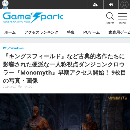
search
menu
ホーム
アクセスランキング
特集
PCゲーム
家庭用ゲー
PC
Windows
『キングスフィールド』など古典的名作たちに
影響された硬派な一人称視点ダンジョンクロウ
ラー『Monomyth』早期アクセス開始！ 9枚目
の写真・画像
2024.10.7 Mon 14:00