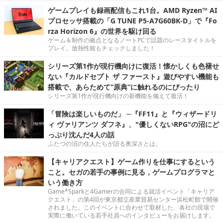
ゲームプレイも録画配信もこれ1台。AMD Ryzen™ AI
プロセッサ搭載の「G TUNE P5-A7G60BK-D」で『Fo
rza Horizon 6』の世界を駆け回る
ゲーム＆制作の拠点となるノートPCで話題のレースタイトルを
プレイ。放熱性能もチェックしました！
シリーズ第1作が現行機向けに復活！懐かしくも色褪せ
ない『カルドセプト ザ ファースト』遊びやすい機能も
搭載で、あらためて“原典”に触れるのにぴったり
シリーズ第1作が現行機向けの新機能を備えて復活！
「冒険は楽しいものだ」 ─『FF11』と『ウィザードリ
ィ ヴァリアンツ ダフネ』、"優しくないRPG"の沼にど
っぷり沈んだ4人の話
ふたつの沼の住人たちが語る奥深さとは。
【キャリアクエスト】ゲーム作りを仕事にするという
こと。セガの若手の事例に見る，ゲームプログラマと
いう働き方
Game*Sparkと4Gamerの合同による就活イベント「キャリア
クエスト」の第4回が東京都立産業貿易センター浜松町館で開催
されました。このイベントに合わせて取材した、各社の現場で
実際に働いている若手社員へのインタビューをお届けします。