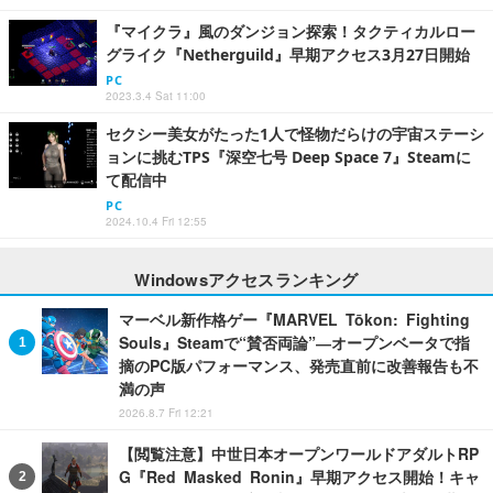
『マイクラ』風のダンジョン探索！タクティカルロー
グライク『Netherguild』早期アクセス3月27日開始
PC
2023.3.4 Sat 11:00
セクシー美女がたった1人で怪物だらけの宇宙ステーシ
ョンに挑むTPS『深空七号 Deep Space 7』Steamに
て配信中
PC
2024.10.4 Fri 12:55
Windowsアクセスランキング
マーベル新作格ゲー『MARVEL Tōkon: Fighting
Souls』Steamで“賛否両論”―オープンベータで指
摘のPC版パフォーマンス、発売直前に改善報告も不
満の声
2026.8.7 Fri 12:21
【閲覧注意】中世日本オープンワールドアダルトRP
G『Red Masked Ronin』早期アクセス開始！キャ