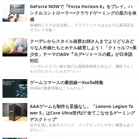
GeForce NOWで『Forza Horizon 6』をプレイ。ハ
ンドルコントローラー×クラウドゲーミングの底力を体
感
体感的にラグはほぼ無し。グラフィックスはもちろん最高設定
でプレイ可能！
クーデレからスタイル抜群お姉さんまでよりどりみど
りな人外娘たちとホテル経営しよう！「クトゥルフ×美
少女」テーマのADV『ヨグ=ソトースの庭』が日本語
対応
ツンデレドラゴン娘や無口な複眼死神美少女など、属性てんこ
もりのヒロインたちがアツい！
ゲームコマースの最前線ーXsolla特集
Xsollaの最新情報はこちらから！
AAAゲームも制作も妥協なし。「Lenovo Legion To
wer 5」はCore Ultra世代の“全てこなせるゲーミング
デスクトップ”
迫力を感じる強力スペック。メンテナンスしやすい構造もあり
がたい！