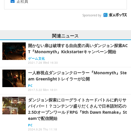
正社員
Sponsored by
関連ニュース
開かない扉は破壊する自由度の高いダンジョン探索AC
T『Monomyth』Kickstarterキャンペーン開始
ゲーム文化
2021.7.28 Wed 16:30
一人称視点ダンジョンクローラー『Monomyth』Ste
am Greenlightトレイラーが公開
PC
2017.5.22 Mon 18:01
ダンジョン探索にローグライトカードバトルに釣りサ
バイバー！？コンテンツ盛りだくさんで日本語対応の
2.5DオープンワールドRPG『9th Dawn Remake』St
eamで配信開始
PC
2024.9.26 Thu 11:18