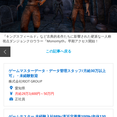
『キングスフィールド』など古典的名作たちに影響された硬派な一人称
視点ダンジョンクロウラー『Monomyth』早期アクセス開始！
この記事へ戻る
ゲームマスターデータ・データ管理スタッフ/月給30万以上
可」・未経験歓迎
株式会社RIOT GROUP
愛知県
月給29万3,600円～50万円
正社員
ゲームテスター 未経験入社98%/直近定着率100%/年休130