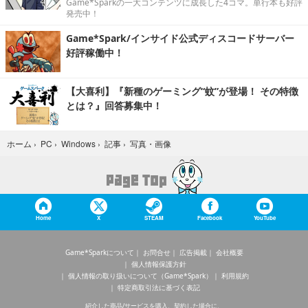
Game*Sparkの一大コンテンツに成長した4コマ。単行本も好評
発売中！
Game*Spark/インサイド公式ディスコードサーバー
好評稼働中！
【大喜利】『新種のゲーミング“蚊”が登場！ その特徴
とは？』回答募集中！
写真・画像
ホーム
›
PC
›
Windows
›
記事
›
Home
X
STEAM
Facebook
YouTube
Game*Sparkについて
お問合せ
広告掲載
会社概要
個人情報保護方針
個人情報の取り扱いについて（Game*Spark）
利用規約
特定商取引法に基づく表記
紹介した商品/サービスを購入、契約した場合に、