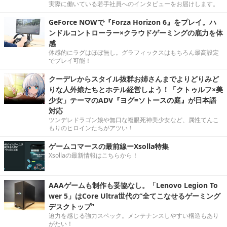
実際に働いている若手社員へのインタビューをお届けします。
GeForce NOWで『Forza Horizon 6』をプレイ。ハ
ンドルコントローラー×クラウドゲーミングの底力を体
感
体感的にラグはほぼ無し。グラフィックスはもちろん最高設定
でプレイ可能！
クーデレからスタイル抜群お姉さんまでよりどりみど
りな人外娘たちとホテル経営しよう！「クトゥルフ×美
少女」テーマのADV『ヨグ=ソトースの庭』が日本語
対応
ツンデレドラゴン娘や無口な複眼死神美少女など、属性てんこ
もりのヒロインたちがアツい！
ゲームコマースの最前線ーXsolla特集
Xsollaの最新情報はこちらから！
AAAゲームも制作も妥協なし。「Lenovo Legion To
wer 5」はCore Ultra世代の“全てこなせるゲーミング
デスクトップ”
迫力を感じる強力スペック。メンテナンスしやすい構造もあり
がたい！