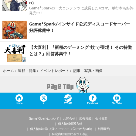
n）
Game*Sparkの一大コンテンツに成長した4コマ。単行本も好評
発売中！
Game*Spark/インサイド公式ディスコードサーバー
好評稼働中！
【大喜利】『新種のゲーミング“蚊”が登場！ その特徴
とは？』回答募集中！
写真・画像
ホーム
›
連載・特集
›
イベントレポート
›
記事
›
Home
X
STEAM
Facebook
YouTube
Game*Sparkについて
お問合せ
広告掲載
会社概要
個人情報保護方針
個人情報の取り扱いについて（Game*Spark）
利用規約
特定商取引法に基づく表記