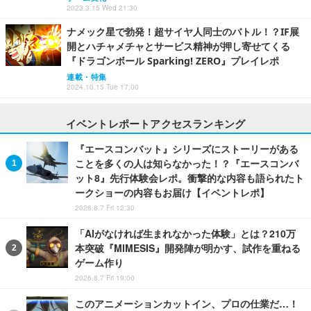
2023.3.15 Wed 21:30
ナメック星で勃発！超サイヤ人同士のバトル！？IF展
開とハチャメチャとサービス精神が押し寄せてくる
『ドラゴンボール Sparking! ZERO』プレイレポ
連載・特集
2024.10.15 Tue 17:00
イベントレポートアクセスランキング
『エースコンバット』シリーズにストーリーがある
ことを多くの人は知らなかった！？『エースコンバ
ット8』先行体験会レポ。衝撃的な内容も語られたト
ークショーの内容もお届け【イベントレポ】
2026.8.7 Fri 12:30
「AIがなければ生まれなかった体験」とは？210万
本突破『MIMESIS』開発陣が明かす、試作を重ねる
ゲーム作り
2026.8.7 Fri 19:00
このアニメーションカットイン、プロの仕業だ…！