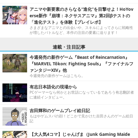
アニマや新要素のさらなる“進化”を目撃せよ！HoYov
erse新作『崩壊：ネクサスアニマ』第2回βテストの
「進化テスト」を体験【プレイレポ】
さまざまなアニマとの出会いや、スキルによってさらに戦略性
が増したバトルなど、本作の注目の要素に迫ります！
連載・注目記事
今週発売の新作ゲーム『Beast of Reincarnation』
『MARVEL Tōkon: Fighting Souls』『ファイナルフ
ァンタジーXIV』他
今週発売の新作ゲームはこちら。
有志日本語化の現場から
PCゲーマーなら何かとお世話になっているであろう有志翻訳者
に連続インタビュー。
吉田輝和のゲームプレイ絵日記
もはやゲムスパの顔！どこかで見かけた吉田さんのゲーム絵日
記
【大人気4コマ】じゃんげま（Junk Gaming Maide