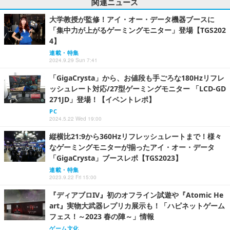
関連ニュース
大学教授が監修！アイ・オー・データ機器ブースに
「集中力が上がるゲーミングモニター」登場【TGS202
4】
連載・特集
2024.9.29 Sun 7:41
「GigaCrysta」から、お値段も手ごろな180Hzリフレ
ッシュレート対応/27型ゲーミングモニター 「LCD-GD
271JD」登場！【イベントレポ】
PC
2024.5.22 Wed 19:00
縦横比21:9から360Hzリフレッシュレートまで！様々
なゲーミングモニターが揃ったアイ・オー・データ
「GigaCrysta」ブースレポ【TGS2023】
連載・特集
2023.9.22 Fri 15:00
『ディアブロIV』初のオフライン試遊や『Atomic He
art』実物大武器レプリカ展示も！「ハピネットゲーム
フェス！～2023 春の陣～」情報
ゲーム文化