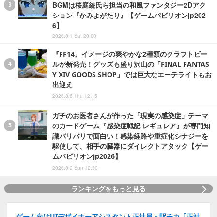
BGMは桜庭統氏ら担当の和風ファンタジー2Dアク
ション『かみよがたり』【ゲームパビリオンjp202
6】
2026.8.1 Sat 20:00
『FF14』イメージの爽やかな2種類のクラフトビー
ルが新発売！グッズも盛り沢山の「FINAL FANTAS
Y XIV GOODS SHOP」では巨大なエーテライトもお
出迎え
2026.8.6 Thu 12:15
ガチのお医者さんが作った「現実の感染症」テーマ
のカードゲーム『感染症戦記 レギュレア』が専門知
識バリバリで面白い！感染経路や重症化シナジーを
駆使して、相手の臓器にダイレクトアタック【ゲー
ムパビリオンjp2026】
2026.8.2 Sun 12:30
ランキングをもっと見る
ゲーム向けUIデザイナーアシスタント正社員・駅チカ「正社