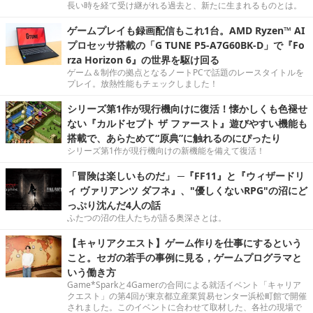
長い時を経て受け継がれる過去と、新たに生まれるものとは。
ゲームプレイも録画配信もこれ1台。AMD Ryzen™ AI
プロセッサ搭載の「G TUNE P5-A7G60BK-D」で『Fo
rza Horizon 6』の世界を駆け回る
ゲーム＆制作の拠点となるノートPCで話題のレースタイトルを
プレイ。放熱性能もチェックしました！
シリーズ第1作が現行機向けに復活！懐かしくも色褪せ
ない『カルドセプト ザ ファースト』遊びやすい機能も
搭載で、あらためて“原典”に触れるのにぴったり
シリーズ第1作が現行機向けの新機能を備えて復活！
「冒険は楽しいものだ」 ─『FF11』と『ウィザードリ
ィ ヴァリアンツ ダフネ』、"優しくないRPG"の沼にど
っぷり沈んだ4人の話
ふたつの沼の住人たちが語る奥深さとは。
【キャリアクエスト】ゲーム作りを仕事にするという
こと。セガの若手の事例に見る，ゲームプログラマと
いう働き方
Game*Sparkと4Gamerの合同による就活イベント「キャリア
クエスト」の第4回が東京都立産業貿易センター浜松町館で開催
されました。このイベントに合わせて取材した、各社の現場で