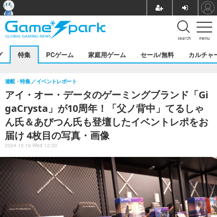
search
menu
グ
特集
PCゲーム
家庭用ゲーム
セール/無料
カルチャ
連載・特集
イベントレポート
アイ・オー・データのゲーミングブランド「Gi
gaCrysta」が10周年！「父ノ背中」てるしゃ
ん氏＆あびつん氏も登壇したイベントレポをお
届け 4枚目の写真・画像
2024.10.16 Wed 12:30