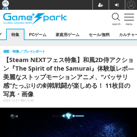
search
menu
グ
特集
PCゲーム
家庭用ゲーム
セール/無料
カルチャ
連載・特集
プレイレポート
【Steam NEXTフェス特集】和風2D侍アクショ
ン『The Spirit of the Samurai』体験版レポ―
美麗なストップモーションアニメ、“バッサリ
感”たっぷりの剣戟戦闘が楽しめる！ 11枚目の
写真・画像
2024.10.21 Mon 9:30