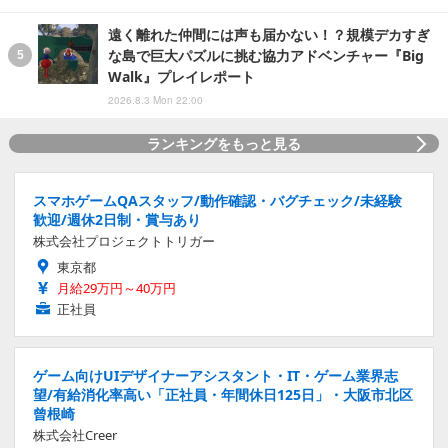
遠く離れた仲間には声も届かない！？規模デカすぎ
な島で巨大パズルに挑む協力アドベンチャー『Big
Walk』プレイレポート
2026.8.3 Mon 22:00
ランキングをもっと見る
スマホゲームQAスタッフ/動作確認・バグチェック/未経験
歓迎/週休2日制・賞与あり
株式会社プロジェクトトリガー
東京都
月給29万円～40万円
正社員
ゲーム向けUIデザイナーアシスタント・IT・ゲーム業界志
望/有給消化率高い「正社員・年間休日125日」・大阪市北区
曾根崎
株式会社Creer