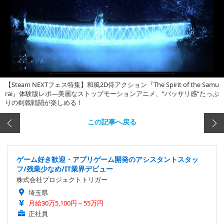
【Steam NEXTフェス特集】和風2D侍アクション『The Spirit of the Samu
rai』体験版レポ―美麗なストップモーションアニメ、“バッサリ感”たっぷ
りの剣戟戦闘が楽しめる！
この記事へ戻る
ゲーム好き歓迎・アプリゲーム開発のアシスタントスタッ
フ/残業少なめ/IT業界デビュー
株式会社プロジェクトトリガー
埼玉県
月給30万5,100円～55万円
正社員