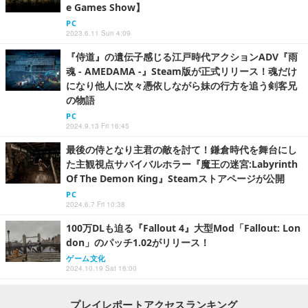
e Games Show】
PC
2023.6.11 Sun 4:09
『侍道』の遺伝子感じる江戸時代アクションADV『雨
魂 - AMEDAMA -』Steam版が正式リリース！魂だけ
になり他人に次々憑依しながら妹の行方を追う剣客兄
の物語
PC
2024.9.13 Fri 16:45
最後の侍となり主君の敵を討て！鎌倉時代を舞台にし
た主観視点サバイバルホラー『魔王の迷宮:Labyrinth
Of The Demon King』Steamストアページが公開
PC
2024.6.7 Fri 10:38
100万DLも迫る『Fallout 4』大型Mod「Fallout: Lon
don」のパッチ1.02がリリース！
ゲーム文化
2024.10.19 Sat 16:00
プレイレポートアクセスランキング