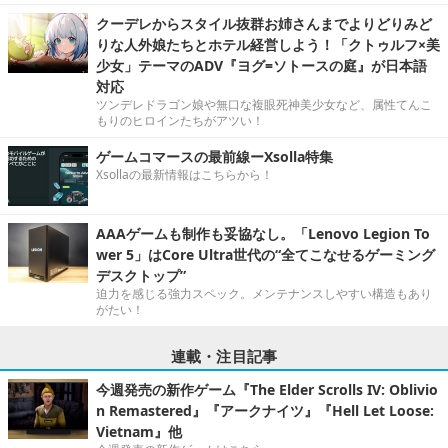
クーデレからスタイル抜群お姉さんまでよりどりみど
りな人外娘たちとホテル経営しよう！「クトゥルフ×美
少女」テーマのADV『ヨグ=ソトースの庭』が日本語
対応
ツンデレドラゴン娘や無口な複眼死神美少女など、属性てんこ
もりのヒロインたちがアツい！
ゲームコマースの最前線ーXsolla特集
Xsollaの最新情報はこちらから！
AAAゲームも制作も妥協なし。「Lenovo Legion To
wer 5」はCore Ultra世代の“全てこなせるゲーミング
デスクトップ”
迫力を感じる強力スペック。メンテナンスしやすい構造もあり
がたい！
連載・注目記事
今週発売の新作ゲーム『The Elder Scrolls IV: Oblivio
n Remastered』『アークナイツ』『Hell Let Loose:
Vietnam』他