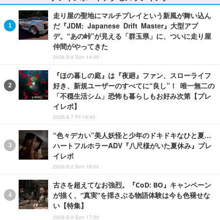
走り屋の聖地にマルチプレイという新風が舞い込ん
だ『JDM: Japanese Drift Master』大型アプ
デ。“あの峠”が見える「群玉県」に、ついに走り屋
仲間がやってきた
2026.8.9 Sun 14:00
『ほの暮しの庭』は『夜廻』ファン、スローライフ
好き、新規ユーザーのすべてに“良し”！ 唯一無二の
「不穏生活シム」恐怖も暮らしもお好み次第【プレ
イレポ】
2026.8.7 Fri 19:45
“色々デカい”美人妖怪と少年のドキドキなひと夏…
ハートフルホラーADV『八尺様がいた夏休み』プレ
イレポ
2026.8.2 Sun 19:00
古さを超えてなお強烈。『CoD: BO』キャンペーン
が描く、“真実”を揺さぶる物語体験は今も色褪せな
い【特集】
2026.8.9 Sun 17:30