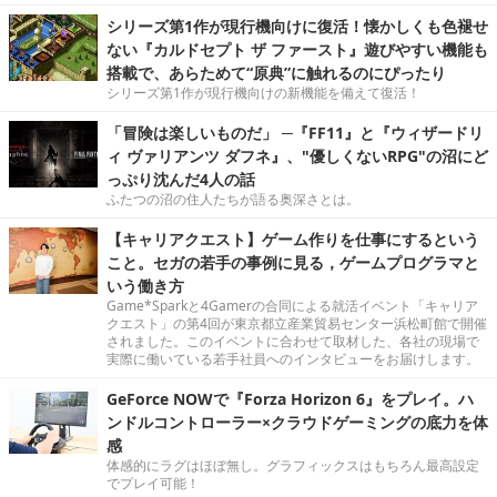
シリーズ第1作が現行機向けに復活！懐かしくも色褪せ
ない『カルドセプト ザ ファースト』遊びやすい機能も
搭載で、あらためて“原典”に触れるのにぴったり
シリーズ第1作が現行機向けの新機能を備えて復活！
「冒険は楽しいものだ」 ─『FF11』と『ウィザードリ
ィ ヴァリアンツ ダフネ』、"優しくないRPG"の沼にど
っぷり沈んだ4人の話
ふたつの沼の住人たちが語る奥深さとは。
【キャリアクエスト】ゲーム作りを仕事にするという
こと。セガの若手の事例に見る，ゲームプログラマと
いう働き方
Game*Sparkと4Gamerの合同による就活イベント「キャリア
クエスト」の第4回が東京都立産業貿易センター浜松町館で開催
されました。このイベントに合わせて取材した、各社の現場で
実際に働いている若手社員へのインタビューをお届けします。
GeForce NOWで『Forza Horizon 6』をプレイ。ハ
ンドルコントローラー×クラウドゲーミングの底力を体
感
体感的にラグはほぼ無し。グラフィックスはもちろん最高設定
でプレイ可能！