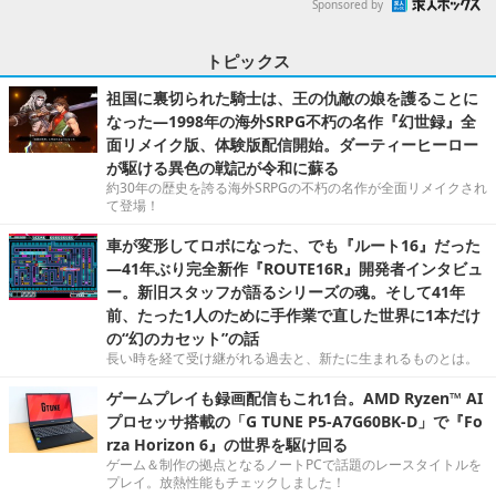
Sponsored by
トピックス
祖国に裏切られた騎士は、王の仇敵の娘を護ることに
なった―1998年の海外SRPG不朽の名作『幻世録』全
面リメイク版、体験版配信開始。ダーティーヒーロー
が駆ける異色の戦記が令和に蘇る
約30年の歴史を誇る海外SRPGの不朽の名作が全面リメイクされ
て登場！
車が変形してロボになった、でも『ルート16』だった
―41年ぶり完全新作『ROUTE16R』開発者インタビュ
ー。新旧スタッフが語るシリーズの魂。そして41年
前、たった1人のために手作業で直した世界に1本だけ
の“幻のカセット”の話
長い時を経て受け継がれる過去と、新たに生まれるものとは。
ゲームプレイも録画配信もこれ1台。AMD Ryzen™ AI
プロセッサ搭載の「G TUNE P5-A7G60BK-D」で『Fo
rza Horizon 6』の世界を駆け回る
ゲーム＆制作の拠点となるノートPCで話題のレースタイトルを
プレイ。放熱性能もチェックしました！