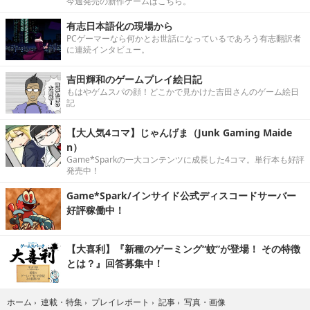
今週発売の新作ゲームはこちら。
有志日本語化の現場から
PCゲーマーなら何かとお世話になっているであろう有志翻訳者
に連続インタビュー。
吉田輝和のゲームプレイ絵日記
もはやゲムスパの顔！どこかで見かけた吉田さんのゲーム絵日
記
【大人気4コマ】じゃんげま（Junk Gaming Maide
n）
Game*Sparkの一大コンテンツに成長した4コマ。単行本も好評
発売中！
Game*Spark/インサイド公式ディスコードサーバー
好評稼働中！
【大喜利】『新種のゲーミング“蚊”が登場！ その特徴
とは？』回答募集中！
写真・画像
ホーム
›
連載・特集
›
プレイレポート
›
記事
›