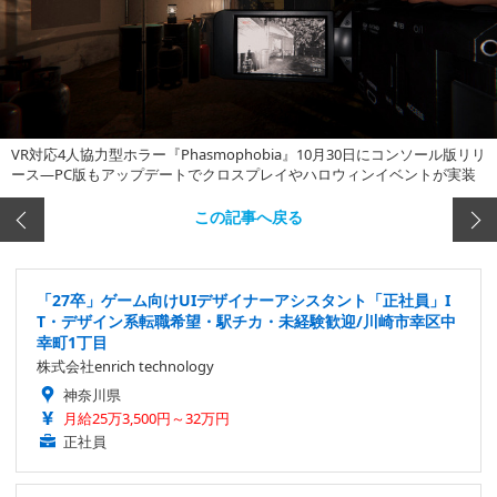
VR対応4人協力型ホラー『Phasmophobia』10月30日にコンソール版リリ
ース―PC版もアップデートでクロスプレイやハロウィンイベントが実装
この記事へ戻る
「27卒」ゲーム向けUIデザイナーアシスタント「正社員」I
T・デザイン系転職希望・駅チカ・未経験歓迎/川崎市幸区中
幸町1丁目
株式会社enrich technology
神奈川県
月給25万3,500円～32万円
正社員