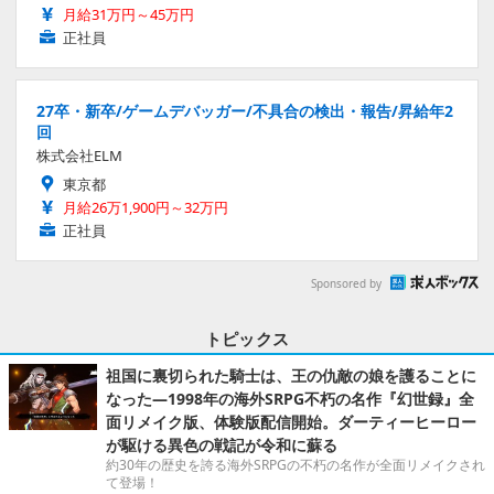
月給31万円～45万円
正社員
27卒・新卒/ゲームデバッガー/不具合の検出・報告/昇給年2
回
株式会社ELM
東京都
月給26万1,900円～32万円
正社員
Sponsored by
トピックス
祖国に裏切られた騎士は、王の仇敵の娘を護ることに
なった―1998年の海外SRPG不朽の名作『幻世録』全
面リメイク版、体験版配信開始。ダーティーヒーロー
が駆ける異色の戦記が令和に蘇る
約30年の歴史を誇る海外SRPGの不朽の名作が全面リメイクされ
て登場！