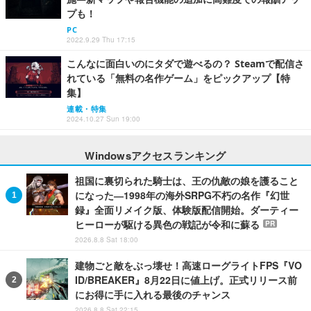
プも！
PC
2022.9.29 Thu 17:15
こんなに面白いのにタダで遊べるの？ Steamで配信さ
れている「無料の名作ゲーム」をピックアップ【特
集】
連載・特集
2024.10.27 Sun 19:00
Windowsアクセスランキング
祖国に裏切られた騎士は、王の仇敵の娘を護ること
になった―1998年の海外SRPG不朽の名作『幻世
録』全面リメイク版、体験版配信開始。ダーティー
ヒーローが駆ける異色の戦記が令和に蘇る
PR
2026.8.8 Sat 18:00
建物ごと敵をぶっ壊せ！高速ローグライトFPS『VO
ID/BREAKER』8月22日に値上げ。正式リリース前
にお得に手に入れる最後のチャンス
2026.8.8 Sat 22:15