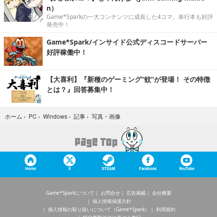
n）
Game*Sparkの一大コンテンツに成長した4コマ。単行本も好評
発売中！
Game*Spark/インサイド公式ディスコードサーバー
好評稼働中！
【大喜利】『新種のゲーミング“蚊”が登場！ その特徴
とは？』回答募集中！
写真・画像
ホーム
›
PC
›
Windows
›
記事
›
Home
X
STEAM
Facebook
YouTube
Game*Sparkについて
お問合せ
広告掲載
会社概要
個人情報保護方針
個人情報の取り扱いについて（Game*Spark）
利用規約