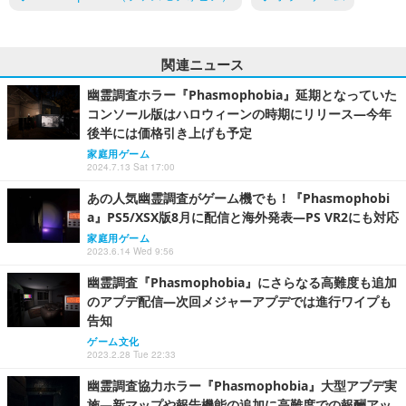
関連ニュース
幽霊調査ホラー『Phasmophobia』延期となっていた
コンソール版はハロウィーンの時期にリリース―今年
後半には価格引き上げも予定
家庭用ゲーム
2024.7.13 Sat 17:00
あの人気幽霊調査がゲーム機でも！『Phasmophobi
a』PS5/XSX版8月に配信と海外発表―PS VR2にも対応
家庭用ゲーム
2023.6.14 Wed 9:56
幽霊調査『Phasmophobia』にさらなる高難度も追加
のアプデ配信―次回メジャーアプデでは進行ワイプも
告知
ゲーム文化
2023.2.28 Tue 22:33
幽霊調査協力ホラー『Phasmophobia』大型アプデ実
施―新マップや報告機能の追加に高難度での報酬アッ