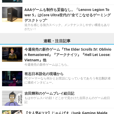
AAAゲームも制作も妥協なし。「Lenovo Legion To
wer 5」はCore Ultra世代の“全てこなせるゲーミング
デスクトップ”
迫力を感じる強力スペック。メンテナンスしやすい構造もあり
がたい！
連載・注目記事
今週発売の新作ゲーム『The Elder Scrolls IV: Oblivio
n Remastered』『アークナイツ』『Hell Let Loose:
Vietnam』他
今週発売の新作ゲームはこちら。
有志日本語化の現場から
PCゲーマーなら何かとお世話になっているであろう有志翻訳者
に連続インタビュー。
吉田輝和のゲームプレイ絵日記
もはやゲムスパの顔！どこかで見かけた吉田さんのゲーム絵日
記
【大人気4コマ】じゃんげま（Junk Gaming Maide