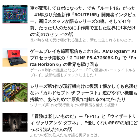
車が変形してロボになった、でも『ルート16』だった
―41年ぶり完全新作『ROUTE16R』開発者インタビュ
ー。新旧スタッフが語るシリーズの魂。そして41年
前、たった1人のために手作業で直した世界に1本だけ
の“幻のカセット”の話
長い時を経て受け継がれる過去と、新たに生まれるものとは。
ゲームプレイも録画配信もこれ1台。AMD Ryzen™ AI
プロセッサ搭載の「G TUNE P5-A7G60BK-D」で『Fo
rza Horizon 6』の世界を駆け回る
ゲーム＆制作の拠点となるノートPCで話題のレースタイトルを
プレイ。放熱性能もチェックしました！
シリーズ第1作が現行機向けに復活！懐かしくも色褪せ
ない『カルドセプト ザ ファースト』遊びやすい機能も
搭載で、あらためて“原典”に触れるのにぴったり
シリーズ第1作が現行機向けの新機能を備えて復活！
「冒険は楽しいものだ」 ─『FF11』と『ウィザードリ
ィ ヴァリアンツ ダフネ』、"優しくないRPG"の沼にど
っぷり沈んだ4人の話
ふたつの沼の住人たちが語る奥深さとは。