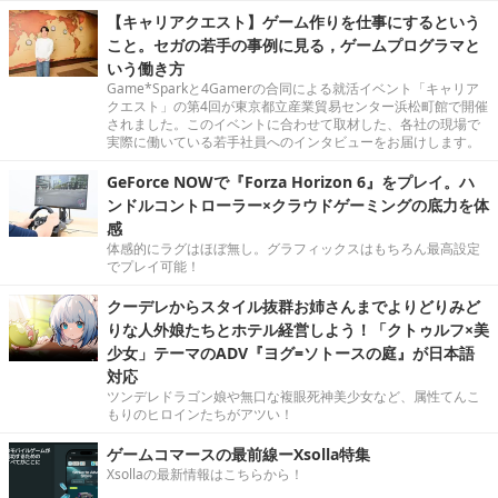
【キャリアクエスト】ゲーム作りを仕事にするという
こと。セガの若手の事例に見る，ゲームプログラマと
いう働き方
Game*Sparkと4Gamerの合同による就活イベント「キャリア
クエスト」の第4回が東京都立産業貿易センター浜松町館で開催
されました。このイベントに合わせて取材した、各社の現場で
実際に働いている若手社員へのインタビューをお届けします。
GeForce NOWで『Forza Horizon 6』をプレイ。ハ
ンドルコントローラー×クラウドゲーミングの底力を体
感
体感的にラグはほぼ無し。グラフィックスはもちろん最高設定
でプレイ可能！
クーデレからスタイル抜群お姉さんまでよりどりみど
りな人外娘たちとホテル経営しよう！「クトゥルフ×美
少女」テーマのADV『ヨグ=ソトースの庭』が日本語
対応
ツンデレドラゴン娘や無口な複眼死神美少女など、属性てんこ
もりのヒロインたちがアツい！
ゲームコマースの最前線ーXsolla特集
Xsollaの最新情報はこちらから！