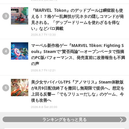
『MARVEL Tōkon』のデッドプールは瞬獄殺も使
える！？格ゲー乱舞技が元ネタの隠しコマンドが発
見される。「デップードリームを使わざるを得な
い」などパロ満載
2026.8.7 Fri 13:30
マーベル新作格ゲー『MARVEL Tōkon: Fighting S
ouls』Steamで“賛否両論”―オープンベータで指摘
のPC版パフォーマンス、発売直前に改善報告も不満
の声
2026.8.7 Fri 12:21
美少女サバイバルTPS『アノマリス』Steam体験版
が8月9日配信終了を撤回し無期限で提供へ。想定を
上回る反響―「でもフリューだしな」のゲーム、今
後も改善へ
2026.8.8 Sat 20:00
ランキングをもっと見る