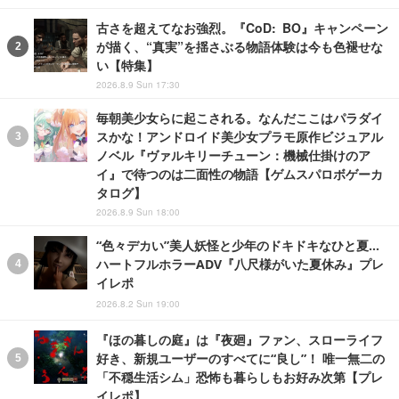
古さを超えてなお強烈。『CoD: BO』キャンペーン
が描く、“真実”を揺さぶる物語体験は今も色褪せな
い【特集】
2026.8.9 Sun 17:30
毎朝美少女らに起こされる。なんだここはパラダイ
スかな！アンドロイド美少女プラモ原作ビジュアル
ノベル『ヴァルキリーチューン：機械仕掛けのア
イ』で待つのは二面性の物語【ゲムスパロボゲーカ
タログ】
2026.8.9 Sun 18:00
“色々デカい”美人妖怪と少年のドキドキなひと夏…
ハートフルホラーADV『八尺様がいた夏休み』プレ
イレポ
2026.8.2 Sun 19:00
『ほの暮しの庭』は『夜廻』ファン、スローライフ
好き、新規ユーザーのすべてに“良し”！ 唯一無二の
「不穏生活シム」恐怖も暮らしもお好み次第【プレ
イレポ】