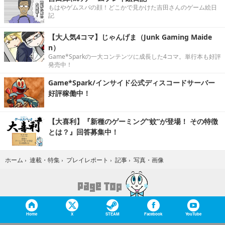
もはやゲムスパの顔！どこかで見かけた吉田さんのゲーム絵日
記
【大人気4コマ】じゃんげま（Junk Gaming Maide
n）
Game*Sparkの一大コンテンツに成長した4コマ。単行本も好評
発売中！
Game*Spark/インサイド公式ディスコードサーバー
好評稼働中！
【大喜利】『新種のゲーミング“蚊”が登場！ その特徴
とは？』回答募集中！
写真・画像
ホーム
›
連載・特集
›
プレイレポート
›
記事
›
Home
X
STEAM
Facebook
YouTube