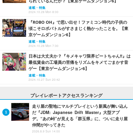
られているんだが？【東京ゲームダンジョン6】
連載・特集
2024.10.28 Mon 8:00
『ROBO OH』で思い出せ！ファミコン時代の子供の
頃こそロボバトルがすさまじく熱かったことを。【東
京ゲームダンジョン6】
連載・特集
2024.10.28 Mon 7:30
日本は大丈夫か？『キメキャワ限界ビートちゃん!!』は
最低賃金の工場員の苦痛をリズムをキメてごまかす音
ゲー【東京ゲームダンジョン6】
連載・特集
2024.10.27 Sun 20:42
プレイレポートアクセスランキング
走り屋の聖地にマルチプレイという新風が舞い込ん
だ『JDM: Japanese Drift Master』大型アプ
デ。“あの峠”が見える「群玉県」に、ついに走り屋
仲間がやってきた
2026.8.9 Sun 14:00