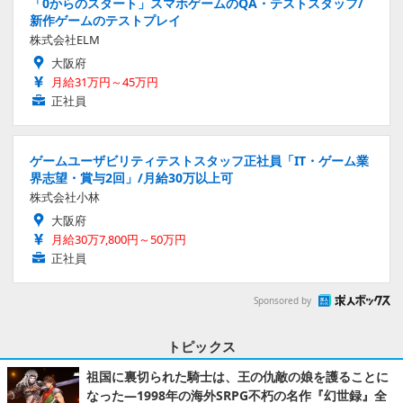
「0からのスタート」スマホゲームのQA・テストスタッフ/
新作ゲームのテストプレイ
株式会社ELM
大阪府
月給31万円～45万円
正社員
ゲームユーザビリティテストスタッフ正社員「IT・ゲーム業
界志望・賞与2回」/月給30万以上可
株式会社小林
大阪府
月給30万7,800円～50万円
正社員
Sponsored by
トピックス
祖国に裏切られた騎士は、王の仇敵の娘を護ることに
なった―1998年の海外SRPG不朽の名作『幻世録』全