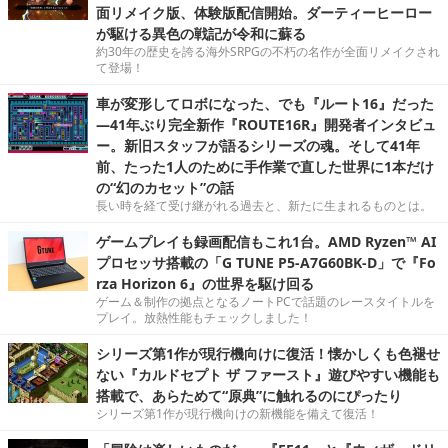
面リメイク版、体験版配信開始。ダーティーヒーロー
が駆ける異色の戦記が令和に蘇る
約30年の歴史を誇る海外SRPGの不朽の名作が全面リメイクされ
て登場！
車が変形してロボになった、でも『ルート16』だった
―41年ぶり完全新作『ROUTE16R』開発者インタビュ
ー。新旧スタッフが語るシリーズの魂。そして41年
前、たった1人のために手作業で直した世界に1本だけ
の“幻のカセット”の話
長い時を経て受け継がれる過去と、新たに生まれるものとは。
ゲームプレイも録画配信もこれ1台。AMD Ryzen™ AI
プロセッサ搭載の「G TUNE P5-A7G60BK-D」で『Fo
rza Horizon 6』の世界を駆け回る
ゲーム＆制作の拠点となるノートPCで話題のレースタイトルを
プレイ。放熱性能もチェックしました！
シリーズ第1作が現行機向けに復活！懐かしくも色褪せ
ない『カルドセプト ザ ファースト』遊びやすい機能も
搭載で、あらためて“原典”に触れるのにぴったり
シリーズ第1作が現行機向けの新機能を備えて復活！