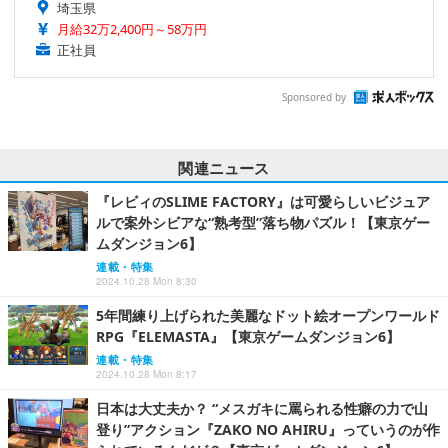
埼玉県
月給32万2,400円～58万円
正社員
Sponsored by
関連ニュース
『レビィのSLIME FACTORY』は可愛らしいビジュア
ルで案外シビアな“熟考型”落ち物パズル！【東京ゲー
ムダンジョン6】
連載・特集
2024.10.28 Mon 8:30
5年間練り上げられた美麗なドット絵オープンワールド
RPG『ELEMASTA』【東京ゲームダンジョン6】
連載・特集
2024.10.28 Mon 8:17
日本は大丈夫か？ “メスガキに罵られる性癖の力で山
登り”アクション『ZAKO NO AHIRU』っていうのが作