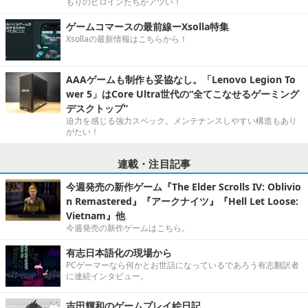
もりのヒロインたちがアツい！
ゲームコマースの最前線ーXsolla特集
Xsollaの最新情報はこちらから！
AAAゲームも制作も妥協なし。「Lenovo Legion To
wer 5」はCore Ultra世代の“全てこなせるゲーミング
デスクトップ”
迫力を感じる強力スペック。メンテナンスしやすい構造もあり
がたい！
連載・注目記事
今週発売の新作ゲーム『The Elder Scrolls IV: Oblivio
n Remastered』『アークナイツ』『Hell Let Loose:
Vietnam』他
今週発売の新作ゲームはこちら。
有志日本語化の現場から
PCゲーマーなら何かとお世話になっているであろう有志翻訳者
に連続インタビュー。
吉田輝和のゲームプレイ絵日記