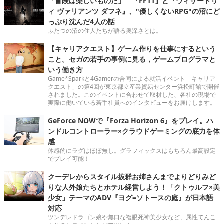
「冒険は楽しいものだ」 ─『FF11』と『ウィザードリ
ィ ヴァリアンツ ダフネ』、"優しくないRPG"の沼にど
っぷり沈んだ4人の話
ふたつの沼の住人たちが語る奥深さとは。
【キャリアクエスト】ゲーム作りを仕事にするという
こと。セガの若手の事例に見る，ゲームプログラマと
いう働き方
Game*Sparkと4Gamerの合同による就活イベント「キャリア
クエスト」の第4回が東京都立産業貿易センター浜松町館で開催
されました。このイベントに合わせて取材した、各社の現場で
実際に働いている若手社員へのインタビューをお届けします。
GeForce NOWで『Forza Horizon 6』をプレイ。ハ
ンドルコントローラー×クラウドゲーミングの底力を体
感
体感的にラグはほぼ無し。グラフィックスはもちろん最高設定
でプレイ可能！
クーデレからスタイル抜群お姉さんまでよりどりみど
りな人外娘たちとホテル経営しよう！「クトゥルフ×美
少女」テーマのADV『ヨグ=ソトースの庭』が日本語
対応
ツンデレドラゴン娘や無口な複眼死神美少女など、属性てんこ