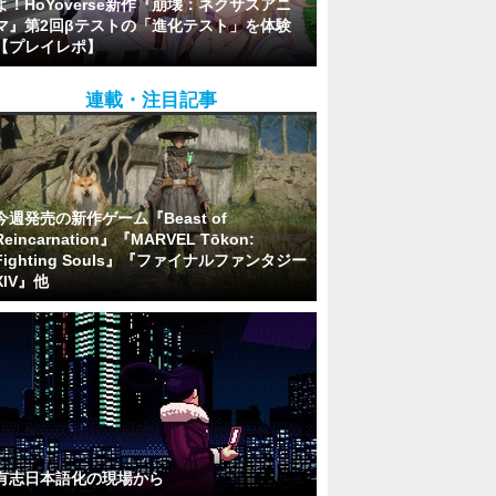
よ！HoYoverse新作『崩壊：ネクサスアニ
マ』第2回βテストの「進化テスト」を体験
【プレイレポ】
連載・注目記事
今週発売の新作ゲーム『Beast of
Reincarnation』『MARVEL Tōkon:
Fighting Souls』『ファイナルファンタジー
XIV』他
有志日本語化の現場から