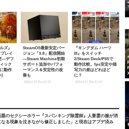
ルズ』
SteamOS最新安定バー
『キングダム ハーツ
で“プレイ
ジョン「3.8」配信開始
III』をスイッチ
更―デフ
―Steam Machine初期
2/Steam Deck/PS5で
ィック
サポート追加やパフォ
動作比較。fps安定や描
に動作
ーマンス＆安定性の改
写力の差はどれほど
り
善も
に？
2026.6.18 Thu 23:37
2026.6.11 Thu 11:35
話題のセクシーホラー『スパンキング除霊師』人妻霊の服が消
になる現象を泣きながら修正しました」と現在はアプデ済み