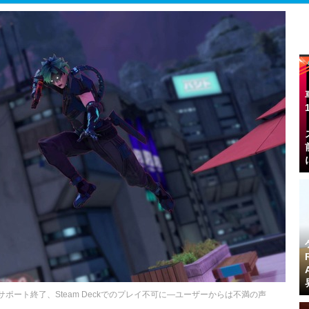
ux版サポート終了、Steam Deckでのプレイ不可に―ユーザーからは不満の声