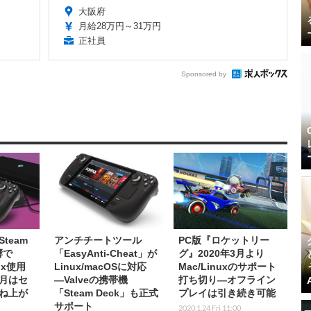
大阪府
月給28万円～31万円
正社員
Sponsored by
team
アンチチートツール
PC版『ロケットリー
響で
「EasyAnti-Cheat」が
グ』2020年3月より
ux使用
Linux/macOSに対応
Mac/Linuxのサポート
月はセ
―Valveの携帯機
打ち切り―オフライン
ね上が
「Steam Deck」も正式
プレイは引き続き可能
サポート
2020.1.24 Fri 11:00