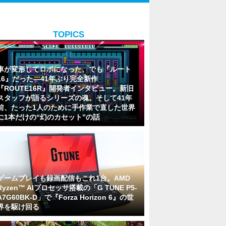
TOPICS
車が変形してロボになった、でも『ルート
16』だった―41年ぶり完全新作
『ROUTE16R』開発者インタビュー。新旧
スタッフが語るシリーズの魂。そして41年
前、たった1人のために手作業で直した世界
に1本だけの“幻のカセット”の話
ゲームプレイも録画配信もこれ1台。AMD
Ryzen™ AIプロセッサ搭載の「G TUNE P5-
A7G60BK-D」で『Forza Horizon 6』の世
界を駆け回る