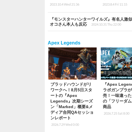
2023.10.4 Wed 21:36
2023.8.4 Fri 11:15
『モンスターハンターワイルズ』有名人激
オコさん本人も反応
2024.10.31 Thu 22:00
Apex Legends
ブラッドハウンドがリ
『Apex Lege
ワークへ！8月5日スタ
ラボガンプラが
ートの『Apex
売！一味違った
Legends』次期シーズ
の「フリーダム
ン「Marked」概要&メ
商品
ディア合同QAセッショ
2026.7.25 Sat 8:00
ンレポート
2026.7.29 Wed 0:00