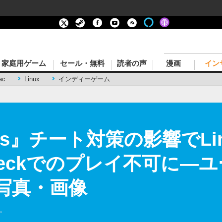
家庭用ゲーム
セール・無料
読者の声
漫画
イン
ac
Linux
インディーゲーム
ends』チート対策の影響でL
 Deckでのプレイ不可に―
の写真・画像
た。