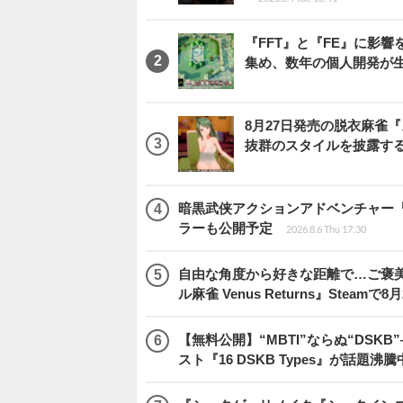
『FFT』と『FE』に影響を
集め、数年の個人開発が生
8月27日発売の脱衣麻雀『ス
抜群のスタイルを披露す
暗黒武侠アクションアドベンチャー『Pha
ラーも公開予定
2026.8.6 Thu 17:30
自由な角度から好きな距離で…ご褒
ル麻雀 Venus Returns』Steamで8
【無料公開】“MBTI”ならぬ“DS
スト『16 DSKB Types』が話題沸