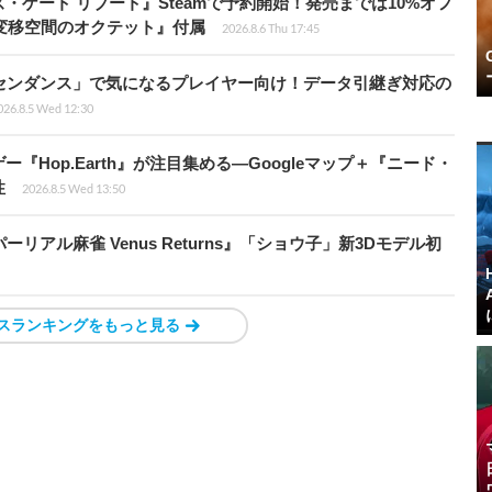
ゲート リブート』Steamで予約開始！発売までは10%オフ
変移空間のオクテット』付属
2026.8.6 Thu 17:45
センダンス」で気になるプレイヤー向け！データ引継ぎ対応の
026.8.5 Wed 12:30
Hop.Earth』が注目集める―Googleマップ＋『ニード・
性
2026.8.5 Wed 13:50
リアル麻雀 Venus Returns』「ショウ子」新3Dモデル初
スランキングをもっと見る