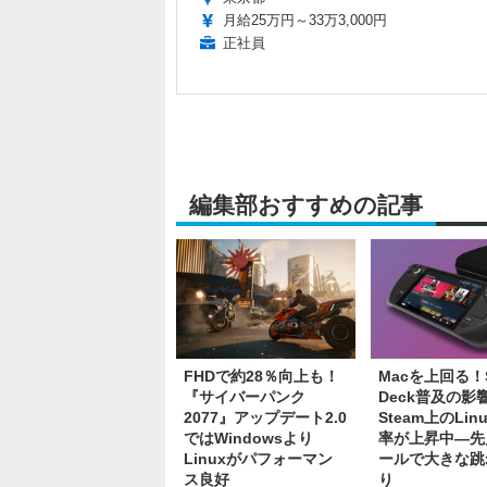
月給25万円～33万3,000円
正社員
編集部おすすめの記事
FHDで約28％向上も！
Macを上回る！S
『サイバーパンク
Deck普及の影
2077』アップデート2.0
Steam上のLin
ではWindowsより
率が上昇中―先
Linuxがパフォーマン
ールで大きな跳
ス良好
り