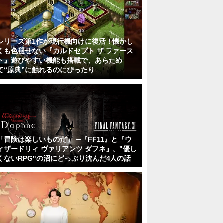
シリーズ第1作が現行機向けに復活！懐かし
くも色褪せない『カルドセプト ザ ファース
ト』遊びやすい機能も搭載で、あらため
て“原典”に触れるのにぴったり
「冒険は楽しいものだ」 ─『FF11』と『ウ
ィザードリィ ヴァリアンツ ダフネ』、"優し
くないRPG"の沼にどっぷり沈んだ4人の話