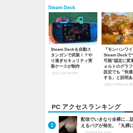
Steam Deck
Steam Deckを自動ス
『モンハンワイ
タンガンで武装！？や
Steam Deck
り過ぎセキュリティ実
可能”認定に変
装ケースが制作
ォルトのグラフ
設定でも「快適
2026.7.28 Tue 0:09
する」と説明あ
2026.7.8 Wed 16:30
PC アクセスランキング
配信でいきなり全裸に…
えるバグが発生。「丸裸
2026.8.4 Tue 10:41