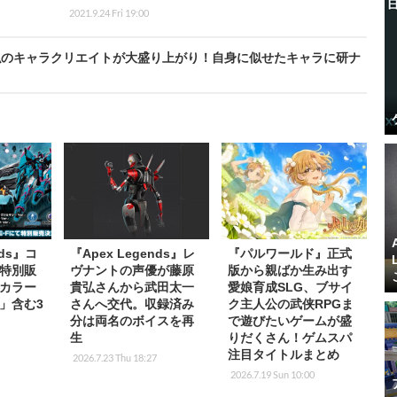
2021.9.24 Fri 19:00
似のキャラクリエイトが大盛り上がり！自身に似せたキャラに研ナ
nds』コ
『Apex Legends』レ
『パルワールド』正式
特別販
ヴナントの声優が藤原
版から親ばか生み出す
カラー
貴弘さんから武田太一
愛娘育成SLG、ブサイ
」含む3
さんへ交代。収録済み
ク主人公の武侠RPGま
分は両名のボイスを再
で遊びたいゲームが盛
生
りだくさん！ゲムスパ
注目タイトルまとめ
2026.7.23 Thu 18:27
2026.7.19 Sun 10:00