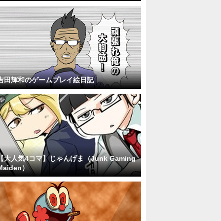
吉田輝和のゲームプレイ絵日記
【大人気4コマ】じゃんげま（Junk Gaming
Maiden）