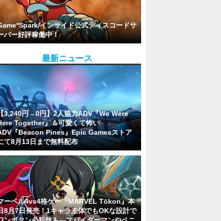
Game*Spark/インサイド公式ディスコードサ
ーバー好評稼働中！
最新ニュース
【3,240円→0円】2人協力ADV『We Were
Here Together』＆可愛くて怖い
ADV『Beacon Pines』Epic Gamesストア
にて8月13日まで無料配布
マーベル4vs4格ゲー『MARVEL Tōkon』本
日8月7日発売！1キャラ主体でもOKな設計で
ワンボタン必殺技も―スパイダーマンやペニ