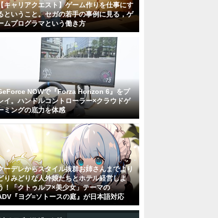
【キャリアクエスト】ゲーム作りを仕事にす
るということ。セガの若手の事例に見る，ゲ
ームプログラマという働き方
GeForce NOWで『Forza Horizon 6』をプ
レイ。ハンドルコントローラー×クラウドゲ
ーミングの底力を体感
クーデレからスタイル抜群お姉さんまでより
どりみどりな人外娘たちとホテル経営しよ
う！「クトゥルフ×美少女」テーマの
ADV『ヨグ=ソトースの庭』が日本語対応