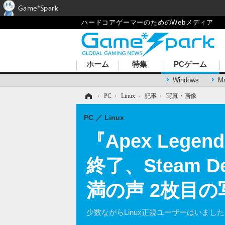
Game*Spark
ハードコアゲーマーのためのWebメディア
ホーム
特集
PCゲーム
Windows
M
ホーム
›
PC
›
Linux
›
記事
›
写真・画像
PC
Linux
『Apex Leg
終了、Steam
満の声 2枚目
少数ながらLinux正規ユーザーはいまし