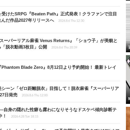
受けたSRPG『Beaten Path』正式発表！クラファンで注目
んだ作品2027年リリースへ
2026.8.6 Thu 12:30
ーパーリアル麻雀 Venus Returns』「ショウ子」が美貌と
る「脱衣動画3枚目」公開
2026.8.6 Thu 20:39
ntom Blade Zero』8月12日より予約開始！ 最新トレイ
美シーン「ゼロ距離脱衣」目指して！脱衣麻雀『スーパーリア
月27日発売
2026.8.6 Thu 12:00
KB”―自身の隠れた性癖も露わになりそうなドスケベ傾向診断テ
騰中！
2026.4.28 Tue 18:15