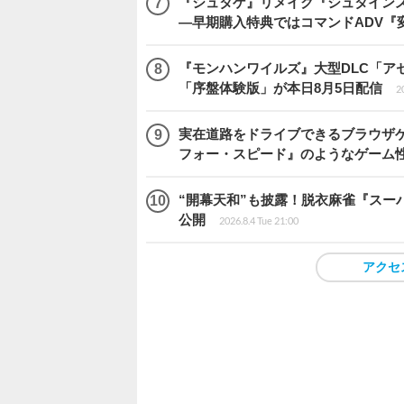
『シュタゲ』リメイク『シュタインズ・
―早期購入特典ではコマンドADV『
『モンハンワイルズ』大型DLC「ア
「序盤体験版」が本日8月5日配信
2
実在道路をドライブできるブラウザゲー『
フォー・スピード』のようなゲーム
“開幕天和”も披露！脱衣麻雀『スーパー
公開
2026.8.4 Tue 21:00
アクセ