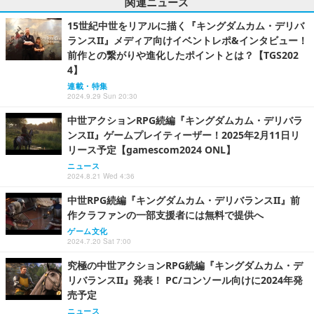
関連ニュース
15世紀中世をリアルに描く『キングダムカム・デリバ
ランスII』メディア向けイベントレポ&インタビュー！
前作との繋がりや進化したポイントとは？【TGS202
4】
連載・特集
2024.9.29 Sun 20:30
中世アクションRPG続編『キングダムカム・デリバラ
ンスII』ゲームプレイティーザー！2025年2月11日リ
リース予定【gamescom2024 ONL】
ニュース
2024.8.21 Wed 4:36
中世RPG続編『キングダムカム・デリバランスII』前
作クラファンの一部支援者には無料で提供へ
ゲーム文化
2024.7.20 Sat 7:00
究極の中世アクションRPG続編『キングダムカム・デ
リバランスII』発表！ PC/コンソール向けに2024年発
売予定
ニュース