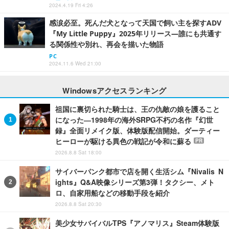
2024.4.19 Fri 4:26
感涙必至。死んだ犬となって天国で飼い主を探すADV
『My Little Puppy』2025年リリース―誰にも共通す
る関係性や別れ、再会を描いた物語
PC
2024.11.6 Wed 21:00
Windowsアクセスランキング
祖国に裏切られた騎士は、王の仇敵の娘を護ること
になった―1998年の海外SRPG不朽の名作『幻世
録』全面リメイク版、体験版配信開始。ダーティー
ヒーローが駆ける異色の戦記が令和に蘇る
PR
2026.8.8 Sat 18:00
サイバーパンク都市で店を開く生活シム『Nivalis N
ights』Q&A映像シリーズ第3弾！タクシー、メト
ロ、自家用船などの移動手段を紹介
2026.8.8 Sat 20:30
美少女サバイバルTPS『アノマリス』Steam体験版