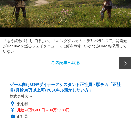
「もう終わりにしてほしい」『キングダムカム・デリバランスII』開発元
がDenuvoを巡るフェイクニュースに釘を刺す─いかなるDRMも採用して
いない
この記事へ戻る
ゲーム向けUIデザイナーアシスタント正社員・駅チカ「正社
員/月給30万以上可/PCスキル活かしたい方」
株式会社大斗
東京都
月給24万1,400円～38万1,400円
正社員