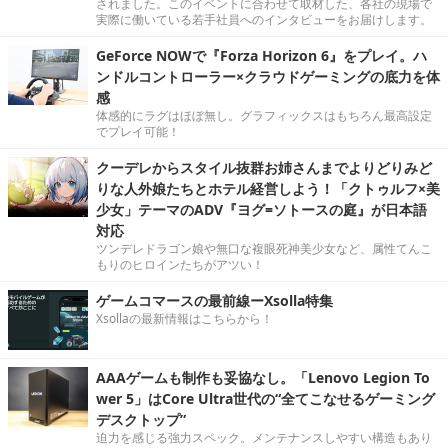
されました。このイベントに合わせて取材した、各社の現場で
実際に働いている若手社員へのインタビューをお届けします。
GeForce NOWで『Forza Horizon 6』をプレイ。ハ
ンドルコントローラー×クラウドゲーミングの底力を体
感
体感的にラグはほぼ無し。グラフィックスはもちろん最高設定
でプレイ可能！
クーデレからスタイル抜群お姉さんまでよりどりみど
りな人外娘たちとホテル経営しよう！「クトゥルフ×美
少女」テーマのADV『ヨグ=ソトースの庭』が日本語
対応
ツンデレドラゴン娘や無口な複眼死神美少女など、属性てんこ
もりのヒロインたちがアツい！
ゲームコマースの最前線ーXsolla特集
Xsollaの最新情報はこちらから！
AAAゲームも制作も妥協なし。「Lenovo Legion To
wer 5」はCore Ultra世代の“全てこなせるゲーミング
デスクトップ”
迫力を感じる強力スペック。メンテナンスしやすい構造もあり