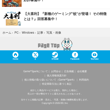
【大喜利】『新種のゲーミング“蚊”が登場！ その特徴
とは？』回答募集中！
写真・画像
ホーム
›
PC
›
Windows
›
記事
›
Home
X
STEAM
Facebook
YouTube
Game*Sparkについて
お問合せ
広告掲載
会社概要
個人情報保護方針
個人情報の取り扱いについて（Game*Spark）
利用規約
特定商取引法に基づく表記
紹介した商品/サービスを購入、契約した場合に、
売上の一部が弊社サイトに還元されることがあります。
当サイトに掲載の記事・見出し・写真・画像の無断転載を禁じます。
Copyright © 2026 IID, Inc.