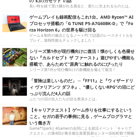
の“幻のカセット”の話
長い時を経て受け継がれる過去と、新たに生まれるものとは。
ゲームプレイも録画配信もこれ1台。AMD Ryzen™ AI
プロセッサ搭載の「G TUNE P5-A7G60BK-D」で『Fo
rza Horizon 6』の世界を駆け回る
ゲーム＆制作の拠点となるノートPCで話題のレースタイトルを
プレイ。放熱性能もチェックしました！
シリーズ第1作が現行機向けに復活！懐かしくも色褪せ
ない『カルドセプト ザ ファースト』遊びやすい機能も
搭載で、あらためて“原典”に触れるのにぴったり
シリーズ第1作が現行機向けの新機能を備えて復活！
「冒険は楽しいものだ」 ─『FF11』と『ウィザードリ
ィ ヴァリアンツ ダフネ』、"優しくないRPG"の沼にど
っぷり沈んだ4人の話
ふたつの沼の住人たちが語る奥深さとは。
【キャリアクエスト】ゲーム作りを仕事にするという
こと。セガの若手の事例に見る，ゲームプログラマと
いう働き方
Game*Sparkと4Gamerの合同による就活イベント「キャリア
クエスト」の第4回が東京都立産業貿易センター浜松町館で開催