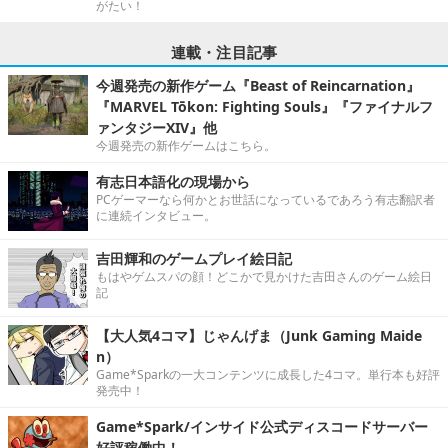
がたい！
連載・注目記事
今週発売の新作ゲーム『Beast of Reincarnation』
『MARVEL Tōkon: Fighting Souls』『ファイナルフ
ァンタジーXIV』他
今週発売の新作ゲームはこちら。
有志日本語化の現場から
PCゲーマーなら何かとお世話になっているであろう有志翻訳者
に連続インタビュー。
吉田輝和のゲームプレイ絵日記
もはやゲムスパの顔！どこかで見かけた吉田さんのゲーム絵日
記
【大人気4コマ】じゃんげま（Junk Gaming Maide
n）
Game*Sparkの一大コンテンツに成長した4コマ。単行本も好評
発売中！
Game*Spark/インサイド公式ディスコードサーバー
好評稼働中！