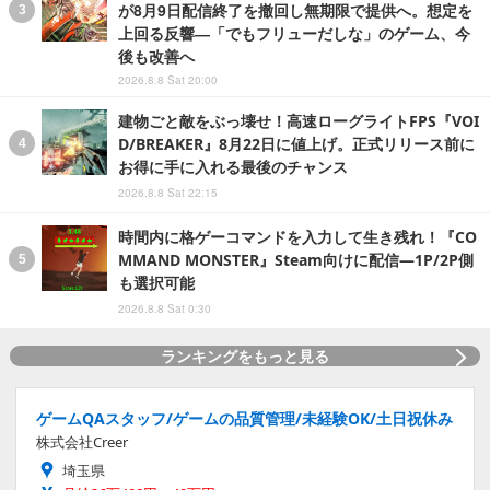
が8月9日配信終了を撤回し無期限で提供へ。想定を
上回る反響―「でもフリューだしな」のゲーム、今
後も改善へ
2026.8.8 Sat 20:00
建物ごと敵をぶっ壊せ！高速ローグライトFPS『VOI
D/BREAKER』8月22日に値上げ。正式リリース前に
お得に手に入れる最後のチャンス
2026.8.8 Sat 22:15
時間内に格ゲーコマンドを入力して生き残れ！『CO
MMAND MONSTER』Steam向けに配信―1P/2P側
も選択可能
2026.8.8 Sat 0:30
ランキングをもっと見る
ゲームQAスタッフ/ゲームの品質管理/未経験OK/土日祝休み
株式会社Creer
埼玉県