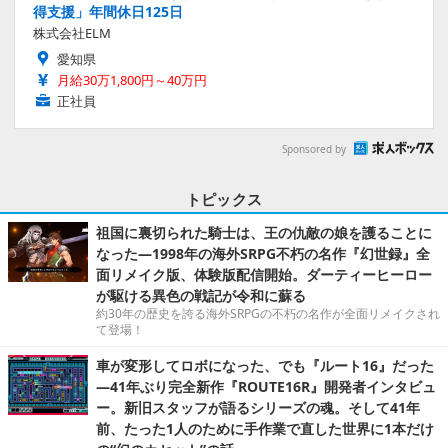
得支援」年間休日125日
株式会社ELM
愛知県
月給30万1,800円～40万円
正社員
Sponsored by
トピックス
祖国に裏切られた騎士は、王の仇敵の娘を護ることに
なった―1998年の海外SRPG不朽の名作『幻世録』全
面リメイク版、体験版配信開始。ダーティーヒーロー
が駆ける異色の戦記が令和に蘇る
約30年の歴史を誇る海外SRPGの不朽の名作が全面リメイクされ
て登場！
車が変形してロボになった、でも『ルート16』だった
―41年ぶり完全新作『ROUTE16R』開発者インタビュ
ー。新旧スタッフが語るシリーズの魂。そして41年
前、たった1人のために手作業で直した世界に1本だけ