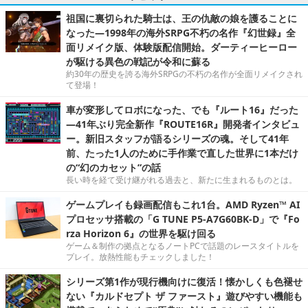
祖国に裏切られた騎士は、王の仇敵の娘を護ることに
なった―1998年の海外SRPG不朽の名作『幻世録』全
面リメイク版、体験版配信開始。ダーティーヒーロー
が駆ける異色の戦記が令和に蘇る
約30年の歴史を誇る海外SRPGの不朽の名作が全面リメイクされ
て登場！
車が変形してロボになった、でも『ルート16』だった
―41年ぶり完全新作『ROUTE16R』開発者インタビュ
ー。新旧スタッフが語るシリーズの魂。そして41年
前、たった1人のために手作業で直した世界に1本だけ
の“幻のカセット”の話
長い時を経て受け継がれる過去と、新たに生まれるものとは。
ゲームプレイも録画配信もこれ1台。AMD Ryzen™ AI
プロセッサ搭載の「G TUNE P5-A7G60BK-D」で『Fo
rza Horizon 6』の世界を駆け回る
ゲーム＆制作の拠点となるノートPCで話題のレースタイトルを
プレイ。放熱性能もチェックしました！
シリーズ第1作が現行機向けに復活！懐かしくも色褪せ
ない『カルドセプト ザ ファースト』遊びやすい機能も