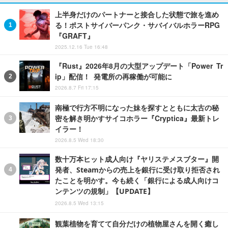
上半身だけのパートナーと接合した状態で旅を進め
る！ポストサイバーパンク・サバイバルホラーRPG
『GRAFT』
2025.12.16 Tue 16:48
『Rust』2026年8月の大型アップデート「Power Tr
ip」配信！ 発電所の再稼働が可能に
2026.8.7 Fri 17:15
南極で行方不明になった妹を探すとともに太古の秘
密を解き明かすサイコホラー『Cryptica』最新トレ
イラー！
2026.8.5 Wed 18:30
数十万本ヒット成人向け『ヤリステメスブター』開
発者、Steamからの売上を銀行に受け取り拒否され
たことを明かす。今も続く「銀行による成人向けコ
ンテンツの規制」【UPDATE】
2026.8.5 Wed 13:15
観葉植物を育てて自分だけの植物屋さんを開く癒し