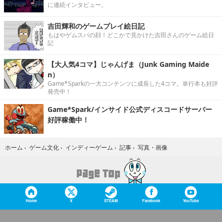
に連続インタビュー。
吉田輝和のゲームプレイ絵日記
もはやゲムスパの顔！どこかで見かけた吉田さんのゲーム絵日
記
【大人気4コマ】じゃんげま（Junk Gaming Maide
n）
Game*Sparkの一大コンテンツに成長した4コマ。単行本も好評
発売中！
Game*Spark/インサイド公式ディスコードサーバー
好評稼働中！
写真・画像
ホーム
›
ゲーム文化
›
インディーゲーム
›
記事
›
Home
X
STEAM
Facebook
YouTube