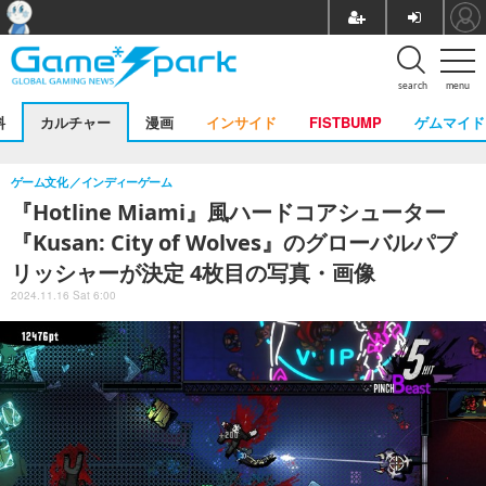
search
menu
料
カルチャー
漫画
インサイド
FISTBUMP
ゲムマイド
ゲーム文化
インディーゲーム
『Hotline Miami』風ハードコアシューター
『Kusan: City of Wolves』のグローバルパブ
リッシャーが決定 4枚目の写真・画像
2024.11.16 Sat 6:00