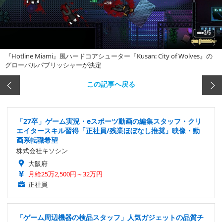
『Hotline Miami』風ハードコアシューター『Kusan: City of Wolves』の
グローバルパブリッシャーが決定
この記事へ戻る
「27卒」ゲーム実況・eスポーツ動画の編集スタッフ・クリ
エイタースキル習得「正社員/残業ほぼなし推奨」映像・動
画系転職希望
株式会社キソシン
大阪府
月給25万2,500円～32万円
正社員
「ゲーム周辺機器の検品スタッフ」人気ガジェットの品質チ