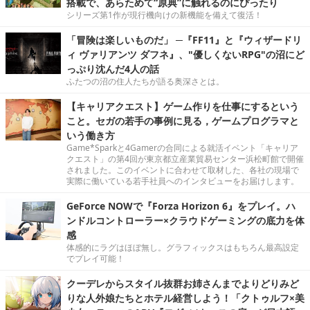
搭載で、あらためて“原典”に触れるのにぴったり
シリーズ第1作が現行機向けの新機能を備えて復活！
「冒険は楽しいものだ」 ─『FF11』と『ウィザードリ
ィ ヴァリアンツ ダフネ』、"優しくないRPG"の沼にど
っぷり沈んだ4人の話
ふたつの沼の住人たちが語る奥深さとは。
【キャリアクエスト】ゲーム作りを仕事にするという
こと。セガの若手の事例に見る，ゲームプログラマと
いう働き方
Game*Sparkと4Gamerの合同による就活イベント「キャリア
クエスト」の第4回が東京都立産業貿易センター浜松町館で開催
されました。このイベントに合わせて取材した、各社の現場で
実際に働いている若手社員へのインタビューをお届けします。
GeForce NOWで『Forza Horizon 6』をプレイ。ハ
ンドルコントローラー×クラウドゲーミングの底力を体
感
体感的にラグはほぼ無し。グラフィックスはもちろん最高設定
でプレイ可能！
クーデレからスタイル抜群お姉さんまでよりどりみど
りな人外娘たちとホテル経営しよう！「クトゥルフ×美