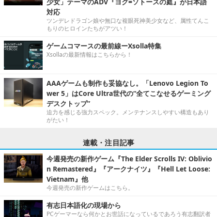
少女」テーマのADV『ヨグ=ソトースの庭』が日本語
対応
ツンデレドラゴン娘や無口な複眼死神美少女など、属性てんこ
もりのヒロインたちがアツい！
ゲームコマースの最前線ーXsolla特集
Xsollaの最新情報はこちらから！
AAAゲームも制作も妥協なし。「Lenovo Legion To
wer 5」はCore Ultra世代の“全てこなせるゲーミング
デスクトップ”
迫力を感じる強力スペック。メンテナンスしやすい構造もあり
がたい！
連載・注目記事
今週発売の新作ゲーム『The Elder Scrolls IV: Oblivio
n Remastered』『アークナイツ』『Hell Let Loose:
Vietnam』他
今週発売の新作ゲームはこちら。
有志日本語化の現場から
PCゲーマーなら何かとお世話になっているであろう有志翻訳者