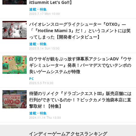
itSummit Let's Go!!】
連載・特集
2023.7.17 Mon 10:00
バイオレンスローグライクシューター『OTXO』―
「『Hotline Miami 3』だ！」というコメントには笑
ってしまった【開発者インタビュー】
連載・特集
2023.5.14 Sun 15:00
白ウサギが銃をぶっ放す弾幕系アクションADV『ウサ
ギシミュレーター』発表！パーマデスでないテンポの
良いゲームシステムが特徴
PC
2023.5.5 Fri 9:30
待望のリメイク『ドラゴンクエストIII』販売店舗には
行列ができているのか！？ビックカメラ池袋本店に直
撃取材！【特集】
連載・特集
2024.11.14 Thu 13:50
インディーゲームアクセスランキング