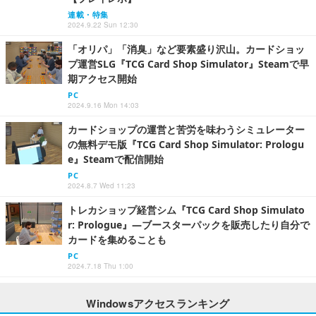
連載・特集
2024.9.22 Sun 12:30
「オリパ」「消臭」など要素盛り沢山。カードショッ
プ運営SLG『TCG Card Shop Simulator』Steamで早
期アクセス開始
PC
2024.9.16 Mon 14:03
カードショップの運営と苦労を味わうシミュレーター
の無料デモ版『TCG Card Shop Simulator: Prologu
e』Steamで配信開始
PC
2024.8.7 Wed 11:23
トレカショップ経営シム『TCG Card Shop Simulato
r: Prologue』―ブースターパックを販売したり自分で
カードを集めることも
PC
2024.7.18 Thu 1:00
Windowsアクセスランキング