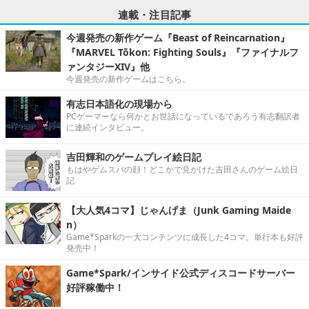
連載・注目記事
今週発売の新作ゲーム『Beast of Reincarnation』
『MARVEL Tōkon: Fighting Souls』『ファイナルフ
ァンタジーXIV』他
今週発売の新作ゲームはこちら。
有志日本語化の現場から
PCゲーマーなら何かとお世話になっているであろう有志翻訳者
に連続インタビュー。
吉田輝和のゲームプレイ絵日記
もはやゲムスパの顔！どこかで見かけた吉田さんのゲーム絵日
記
【大人気4コマ】じゃんげま（Junk Gaming Maide
n）
Game*Sparkの一大コンテンツに成長した4コマ。単行本も好評
発売中！
Game*Spark/インサイド公式ディスコードサーバー
好評稼働中！