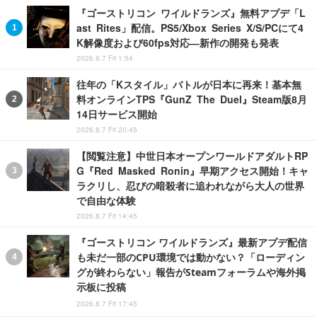
『ゴーストリコン ワイルドランズ』無料アプデ「L
ast Rites」配信。PS5/Xbox Series X/S/PCにて4
K解像度および60fps対応―新作の開発も発表
2026.8.7 Fri 1:54
往年の「Kスタイル」バトルが日本に再来！基本無
料オンラインTPS『GunZ The Duel』Steam版8月
14日サービス開始
2026.8.7 Fri 20:45
【閲覧注意】中世日本オープンワールドアダルトRP
G『Red Masked Ronin』早期アクセス開始！キャ
ラクリし、忍びの暗殺者に追われながら大人の世界
で自由な体験
2026.8.7 Fri 14:45
『ゴーストリコン ワイルドランズ』最新アプデ配信
も未だ一部のCPU環境では動かない？「ローディン
グが終わらない」報告がSteamフォーラムや海外掲
示板に投稿
2026.8.7 Fri 17:45