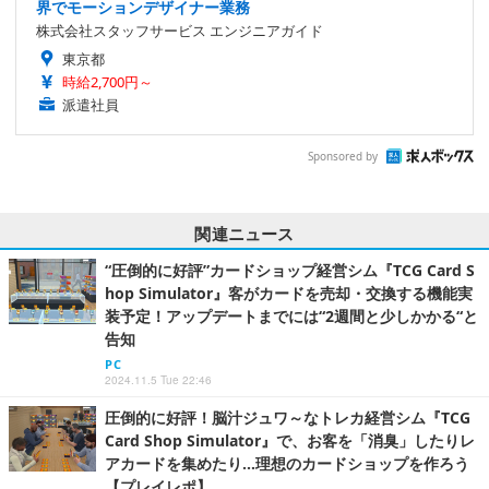
界でモーションデザイナー業務
株式会社スタッフサービス エンジニアガイド
東京都
時給2,700円～
派遣社員
Sponsored by
関連ニュース
“圧倒的に好評”カードショップ経営シム『TCG Card S
hop Simulator』客がカードを売却・交換する機能実
装予定！アップデートまでには“2週間と少しかかる“と
告知
PC
2024.11.5 Tue 22:46
圧倒的に好評！脳汁ジュワ～なトレカ経営シム『TCG
Card Shop Simulator』で、お客を「消臭」したりレ
アカードを集めたり…理想のカードショップを作ろう
【プレイレポ】