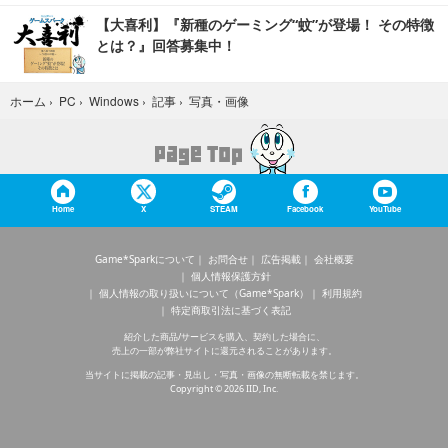
【大喜利】『新種のゲーミング“蚊”が登場！ その特徴
とは？』回答募集中！
写真・画像
ホーム
›
PC
›
Windows
›
記事
›
Home
X
STEAM
Facebook
YouTube
Game*Sparkについて
お問合せ
広告掲載
会社概要
個人情報保護方針
個人情報の取り扱いについて（Game*Spark）
利用規約
特定商取引法に基づく表記
紹介した商品/サービスを購入、契約した場合に、
売上の一部が弊社サイトに還元されることがあります。
当サイトに掲載の記事・見出し・写真・画像の無断転載を禁じます。
Copyright © 2026 IID, Inc.