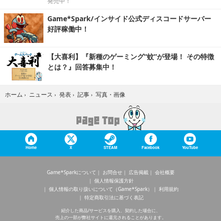
発売中！
Game*Spark/インサイド公式ディスコードサーバー
好評稼働中！
【大喜利】『新種のゲーミング“蚊”が登場！ その特徴
とは？』回答募集中！
写真・画像
ホーム
›
ニュース
›
発表
›
記事
›
Home
X
STEAM
Facebook
YouTube
Game*Sparkについて
お問合せ
広告掲載
会社概要
個人情報保護方針
個人情報の取り扱いについて（Game*Spark）
利用規約
特定商取引法に基づく表記
紹介した商品/サービスを購入、契約した場合に、
売上の一部が弊社サイトに還元されることがあります。