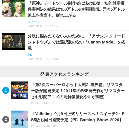
『原神』チートツール制作者に法の鉄槌、知的財産権
侵害判決の結果は150万ドルの損害賠償…元々5万ドル
以上を宣言も、膨れ上がる
ニュース
2024.12.12 Thu 11:54
分岐に悩みたくない人のために…『アサシン クリード
シャドウズ』では選択肢のない「Canon Mode」を搭
載
PC
2024.12.12 Thu 14:39
発表アクセスランキング
『第2次スーパーロボット大戦Z 破界篇』リマスタ
ー版が開発決定！2011年のPSP発売作がリマスター
され戦闘アニメの高解像度化やUIが調整
2026.8.1 Sat 21:32
『Valheim』9月9日正式リリースへ！スイッチ2・P
S5版も同日発売予定【PC Gaming Show 2026】
2026.6.8 Mon 6:01