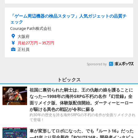
「ゲーム周辺機器の検品スタッフ」人気ガジェットの品質チ
ェック
Courage Path株式会社
大阪府
月給27万円～35万円
正社員
Sponsored by
トピックス
祖国に裏切られた騎士は、王の仇敵の娘を護ることに
なった―1998年の海外SRPG不朽の名作『幻世録』全
面リメイク版、体験版配信開始。ダーティーヒーロー
が駆ける異色の戦記が令和に蘇る
約30年の歴史を誇る海外SRPGの不朽の名作が全面リメイクされ
て登場！
車が変形してロボになった、でも『ルート16』だった
―41年ぶり完全新作『ROUTE16R』開発者インタビュ