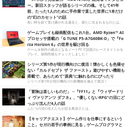
ー。新旧スタッフが語るシリーズの魂。そして41年
前、たった1人のために手作業で直した世界に1本だけ
の“幻のカセット”の話
長い時を経て受け継がれる過去と、新たに生まれるものとは。
ゲームプレイも録画配信もこれ1台。AMD Ryzen™ AI
プロセッサ搭載の「G TUNE P5-A7G60BK-D」で『Fo
rza Horizon 6』の世界を駆け回る
ゲーム＆制作の拠点となるノートPCで話題のレースタイトルを
プレイ。放熱性能もチェックしました！
シリーズ第1作が現行機向けに復活！懐かしくも色褪せ
ない『カルドセプト ザ ファースト』遊びやすい機能も
搭載で、あらためて“原典”に触れるのにぴったり
シリーズ第1作が現行機向けの新機能を備えて復活！
「冒険は楽しいものだ」 ─『FF11』と『ウィザードリ
ィ ヴァリアンツ ダフネ』、"優しくないRPG"の沼にど
っぷり沈んだ4人の話
ふたつの沼の住人たちが語る奥深さとは。
【キャリアクエスト】ゲーム作りを仕事にするという
こと。セガの若手の事例に見る，ゲームプログラマと