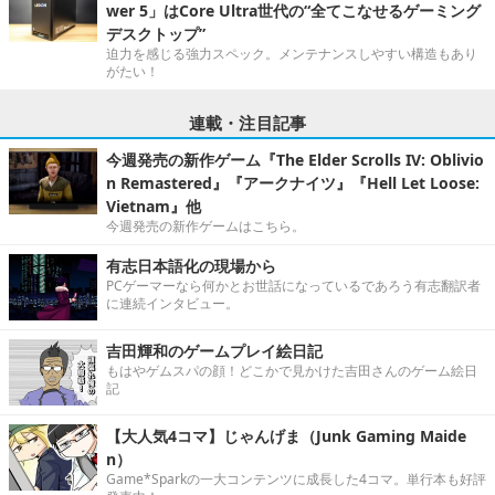
wer 5」はCore Ultra世代の“全てこなせるゲーミング
デスクトップ”
迫力を感じる強力スペック。メンテナンスしやすい構造もあり
がたい！
連載・注目記事
今週発売の新作ゲーム『The Elder Scrolls IV: Oblivio
n Remastered』『アークナイツ』『Hell Let Loose:
Vietnam』他
今週発売の新作ゲームはこちら。
有志日本語化の現場から
PCゲーマーなら何かとお世話になっているであろう有志翻訳者
に連続インタビュー。
吉田輝和のゲームプレイ絵日記
もはやゲムスパの顔！どこかで見かけた吉田さんのゲーム絵日
記
【大人気4コマ】じゃんげま（Junk Gaming Maide
n）
Game*Sparkの一大コンテンツに成長した4コマ。単行本も好評