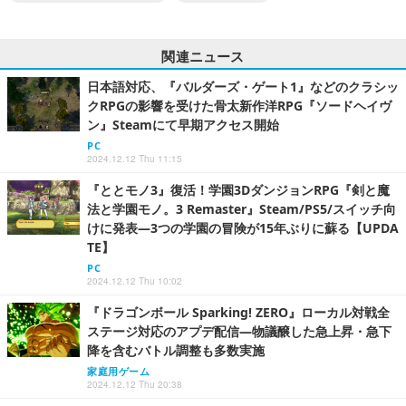
関連ニュース
日本語対応、『バルダーズ・ゲート1』などのクラシッ
クRPGの影響を受けた骨太新作洋RPG『ソードヘイヴ
ン』Steamにて早期アクセス開始
PC
2024.12.12 Thu 11:15
『ととモノ3』復活！学園3DダンジョンRPG『剣と魔
法と学園モノ。3 Remaster』Steam/PS5/スイッチ向
けに発表―3つの学園の冒険が15年ぶりに蘇る【UPDA
TE】
PC
2024.12.12 Thu 10:02
『ドラゴンボール Sparking! ZERO』ローカル対戦全
ステージ対応のアプデ配信―物議醸した急上昇・急下
降を含むバトル調整も多数実施
家庭用ゲーム
2024.12.12 Thu 20:38