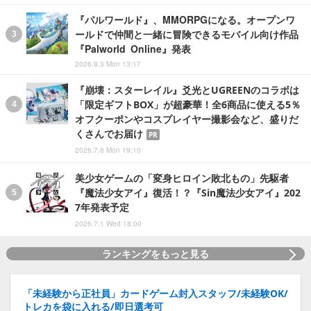
『パルワールド』、MMORPGになる。オープンワ
ールドで仲間と一緒に冒険できるモバイル向け作品
『Palworld Online』発表
2026.8.3 Mon 13:17
『崩壊：スターレイル』爻光とUGREENのコラボは
「限定ギフトBOX」が超豪華！全6商品に使える5％
オフクーポンやコスプレイヤー撮影会など、盛りだ
くさんでお届け
PR
2026.7.6 Mon 19:10
美少女ゲームの「変身ヒロイン敗北もの」先駆者
『魔法少女アイ』復活！？『Sin魔法少女アイ』202
7年発表予定
2026.7.1 Wed 18:00
ランキングをもっと見る
「未経験から正社員」カードゲーム封入スタッフ/未経験OK/
トレカを袋に入れる/即日選考可