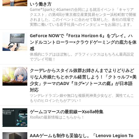
いう働き方
Game*Sparkと4Gamerの合同による就活イベント「キャリア
クエスト」の第4回が東京都立産業貿易センター浜松町館で開催
されました。このイベントに合わせて取材した、各社の現場で
実際に働いている若手社員へのインタビューをお届けします。
GeForce NOWで『Forza Horizon 6』をプレイ。ハ
ンドルコントローラー×クラウドゲーミングの底力を体
感
体感的にラグはほぼ無し。グラフィックスはもちろん最高設定
でプレイ可能！
クーデレからスタイル抜群お姉さんまでよりどりみど
りな人外娘たちとホテル経営しよう！「クトゥルフ×美
少女」テーマのADV『ヨグ=ソトースの庭』が日本語
対応
ツンデレドラゴン娘や無口な複眼死神美少女など、属性てんこ
もりのヒロインたちがアツい！
ゲームコマースの最前線ーXsolla特集
Xsollaの最新情報はこちらから！
AAAゲームも制作も妥協なし。「Lenovo Legion To