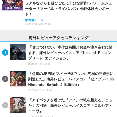
ュアルながらも遊びごたえ十分な新作F2Pチームシュ
ーター『マーベル・ライバルズ』先行体験会レポー
ト！
家庭用ゲーム
2024.9.30 Mon 21:30
海外レビューアクセスランキング
「嘘はつけない。本作は時間とお金を注ぎ込むに値
する」海外レビューハイスコア『Lies of P：コン
プリート エディション』
2026.8.7 Fri 20:36
「必携のJRPGがスイッチ2でついに究極の完成形に
到達した」海外レビューハイスコア『ゼノブレイド2
Nintendo Switch 2 Edition』
2026.8.6 Thu 19:45
「アイパッチを着けた『アノ』の域を超える、まっ
たくの別物」海外レビューハイスコア『コルセア・
コーヴ』
2026.8.3 Mon 17:45