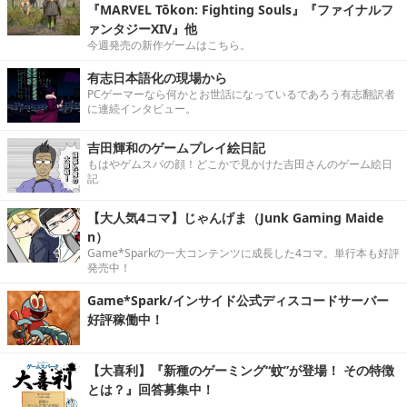
『MARVEL Tōkon: Fighting Souls』『ファイナルフ
ァンタジーXIV』他
今週発売の新作ゲームはこちら。
有志日本語化の現場から
PCゲーマーなら何かとお世話になっているであろう有志翻訳者
に連続インタビュー。
吉田輝和のゲームプレイ絵日記
もはやゲムスパの顔！どこかで見かけた吉田さんのゲーム絵日
記
【大人気4コマ】じゃんげま（Junk Gaming Maide
n）
Game*Sparkの一大コンテンツに成長した4コマ。単行本も好評
発売中！
Game*Spark/インサイド公式ディスコードサーバー
好評稼働中！
【大喜利】『新種のゲーミング“蚊”が登場！ その特徴
とは？』回答募集中！