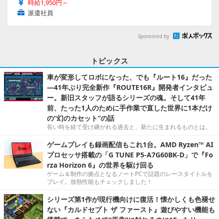
時給1,950円～
派遣社員
Sponsored by
トピックス
車が変形してロボになった、でも『ルート16』だった
―41年ぶり完全新作『ROUTE16R』開発者インタビュ
ー。新旧スタッフが語るシリーズの魂。そして41年
前、たった1人のために手作業で直した世界に1本だけ
の“幻のカセット”の話
長い時を経て受け継がれる過去と、新たに生まれるものとは。
ゲームプレイも録画配信もこれ1台。AMD Ryzen™ AI
プロセッサ搭載の「G TUNE P5-A7G60BK-D」で『Fo
rza Horizon 6』の世界を駆け回る
ゲーム＆制作の拠点となるノートPCで話題のレースタイトルを
プレイ。放熱性能もチェックしました！
シリーズ第1作が現行機向けに復活！懐かしくも色褪せ
ない『カルドセプト ザ ファースト』遊びやすい機能も