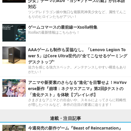
少女」テーマのADV『ヨグ=ソトースの庭』が日本語
対応
ツンデレドラゴン娘や無口な複眼死神美少女など、属性てんこ
もりのヒロインたちがアツい！
ゲームコマースの最前線ーXsolla特集
Xsollaの最新情報はこちらから！
AAAゲームも制作も妥協なし。「Lenovo Legion To
wer 5」はCore Ultra世代の“全てこなせるゲーミング
デスクトップ”
迫力を感じる強力スペック。メンテナンスしやすい構造もあり
がたい！
アニマや新要素のさらなる“進化”を目撃せよ！HoYov
erse新作『崩壊：ネクサスアニマ』第2回βテストの
「進化テスト」を体験【プレイレポ】
さまざまなアニマとの出会いや、スキルによってさらに戦略性
が増したバトルなど、本作の注目の要素に迫ります！
連載・注目記事
今週発売の新作ゲーム『Beast of Reincarnation』