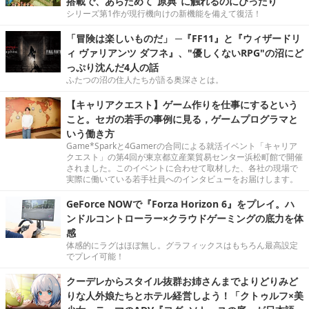
搭載で、あらためて“原典”に触れるのにぴったり
シリーズ第1作が現行機向けの新機能を備えて復活！
「冒険は楽しいものだ」 ─『FF11』と『ウィザードリ
ィ ヴァリアンツ ダフネ』、"優しくないRPG"の沼にど
っぷり沈んだ4人の話
ふたつの沼の住人たちが語る奥深さとは。
【キャリアクエスト】ゲーム作りを仕事にするという
こと。セガの若手の事例に見る，ゲームプログラマと
いう働き方
Game*Sparkと4Gamerの合同による就活イベント「キャリア
クエスト」の第4回が東京都立産業貿易センター浜松町館で開催
されました。このイベントに合わせて取材した、各社の現場で
実際に働いている若手社員へのインタビューをお届けします。
GeForce NOWで『Forza Horizon 6』をプレイ。ハ
ンドルコントローラー×クラウドゲーミングの底力を体
感
体感的にラグはほぼ無し。グラフィックスはもちろん最高設定
でプレイ可能！
クーデレからスタイル抜群お姉さんまでよりどりみど
りな人外娘たちとホテル経営しよう！「クトゥルフ×美