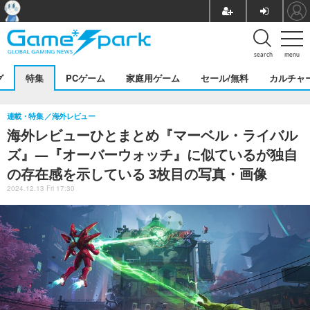
search
menu
グ
特集
PCゲーム
家庭用ゲーム
セール/無料
カルチャ
連載・特集
海外レビュー
海外レビューひとまとめ『マーベル・ライバル
ズ』―『オーバーウォッチ』に似ているが独自
の存在感を示している 3枚目の写真・画像
2024.12.13 Fri 17:30