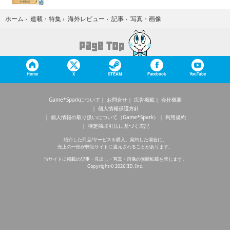
写真・画像
ホーム
›
連載・特集
›
海外レビュー
›
記事
›
Home
X
STEAM
Facebook
YouTube
Game*Sparkについて
お問合せ
広告掲載
会社概要
個人情報保護方針
個人情報の取り扱いについて（Game*Spark）
利用規約
特定商取引法に基づく表記
紹介した商品/サービスを購入、契約した場合に、
売上の一部が弊社サイトに還元されることがあります。
当サイトに掲載の記事・見出し・写真・画像の無断転載を禁じます。
Copyright © 2026 IID, Inc.