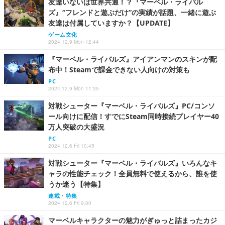
友達いないは世界共通！？『マーベル・ライバル
ズ』“フレンドと遊ぶだけ”の実績が話題、一緒に遊ぶ
友達は付属していますか？【UPDATE】
ゲーム文化
2024.12.9 Mon 12:44
『マーベル・ライバルズ』アイアンマンのスキンが配
布中！Steamで課金できない人向けの対策も
PC
2024.12.9 Mon 11:35
対戦シューター『マーベル・ライバルズ』PC/コンソ
ール向けに配信！すでにSteam同時接続プレイヤー40
万人突破の大盛況
PC
2024.12.6 Fri 10:45
対戦シューター『マーベル・ライバルズ』いろんなキ
ャラの性能チェック！全員無料で使えるから、誰を使
うか迷う【特集】
連載・特集
2024.12.6 Fri 9:00
マーベルキャラクターの魅力がぎゅっと詰まったカジ