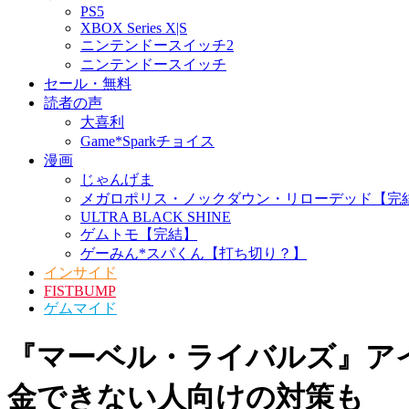
PS5
XBOX Series X|S
ニンテンドースイッチ2
ニンテンドースイッチ
セール・無料
読者の声
大喜利
Game*Sparkチョイス
漫画
じゃんげま
メガロポリス・ノックダウン・リローデッド【完
ULTRA BLACK SHINE
ゲムトモ【完結】
ゲーみん*スパくん【打ち切り？】
インサイド
FISTBUMP
ゲムマイド
『マーベル・ライバルズ』アイ
金できない人向けの対策も