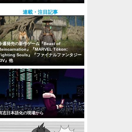
連載・注目記事
今週発売の新作ゲーム『Beast of
Reincarnation』『MARVEL Tōkon:
Fighting Souls』『ファイナルファンタジー
XIV』他
有志日本語化の現場から