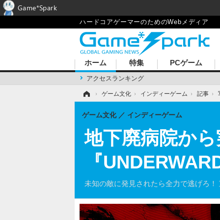
Game*Spark
ハードコアゲーマーのためのWebメディア
ホーム
特集
PCゲーム
アクセスランキング
ホーム
›
ゲーム文化
›
インディーゲーム
›
記事
›
ゲーム文化
インディーゲーム
地下廃病院から
『UNDERWA
未知の敵に発見されたら全力で逃げろ！