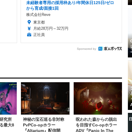
未経験者専用の採用枠あり/年間休日125日/ゼロ
から育成/面接1回
株式会社Reve
東京都
月給28万円～32万円
正社員
Sponsored by
研究所
神秘の宝石巡る非対称
呪われた森からの脱出
る最大8
PvPCo-opホラー
を目指すCo-opホラー
『Altarium』配信開
ADV『Panic In The