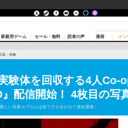
家庭用ゲーム
セール・無料
読者の声
漫画
イン
写真・画像
実験体を回収する4人Co-
RD』配信開始！ 4枚目の写
 重たい培養カプセルは皆で力を合わせて連結運搬！