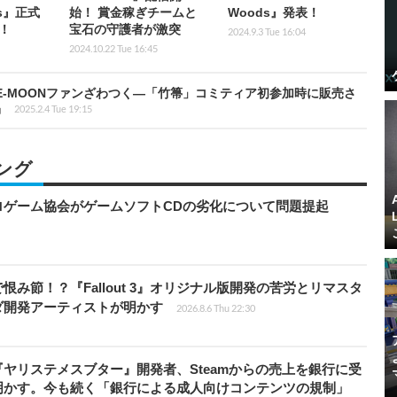
rs』正式
始！ 賞金稼ぎチームと
Woods』発表！
！
宝石の守護者が激突
2024.9.3 Tue 16:04
2024.10.22 Tue 16:45
E-MOONファンざわつく―「竹箒」コミティア初参加時に販売さ
品
2025.2.4 Tue 19:15
ング
ロゲーム協会がゲームソフトCDの劣化について問題提起
み節！？『Fallout 3』オリジナル版開発の苦労とリマスタ
ダ開発アーティストが明かす
2026.8.6 Thu 22:30
ヤリステメスブター』開発者、Steamからの売上を銀行に受
明かす。今も続く「銀行による成人向けコンテンツの規制」