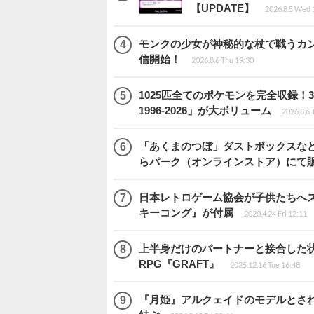
【UPDATE】
2026.8.5 Wed 
モンクの少女が神秘的な杖で戦うカンフー
信開始！
2026.8.6 Thu 19:30
1025匹全てのポケモンを完全収録
1996-2026」が大ボリューム
2026.8.6 
「あくまのつぼ」ダストボックスなど
らパーク（オンラインストア）にて
日本レトロゲーム協会が子供たちへス
キーコング』が付属
2020.4.24 Fri 12:11
上半身だけのパートナーと接合した
RPG『GRAFT』
2025.12.16 Tue 16:48
『月姫』アルクェイドのモデルとされ