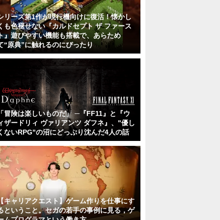
シリーズ第1作が現行機向けに復活！懐かし
くも色褪せない『カルドセプト ザ ファース
ト』遊びやすい機能も搭載で、あらため
て“原典”に触れるのにぴったり
「冒険は楽しいものだ」 ─『FF11』と『ウ
ィザードリィ ヴァリアンツ ダフネ』、"優し
くないRPG"の沼にどっぷり沈んだ4人の話
【キャリアクエスト】ゲーム作りを仕事にす
るということ。セガの若手の事例に見る，ゲ
ームプログラマという働き方