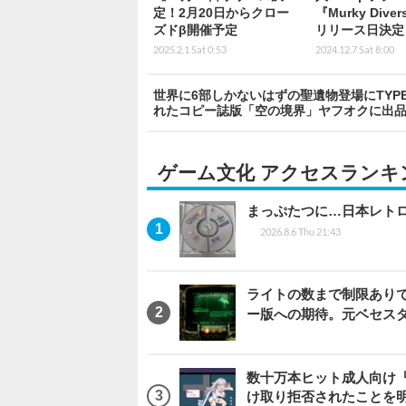
定！2月20日からクロー
『Murky Dive
ズドβ開催予定
リリース日決定
2025.2.1 Sat 0:53
2024.12.7 Sat 8:00
世界に6部しかないはずの聖遺物登場にTYP
れたコピー誌版「空の境界」ヤフオクに出
ゲーム文化 アクセスランキ
まっぷたつに…日本レト
2026.8.6 Thu 21:43
ライトの数まで制限ありで恨
ー版への期待。元ベセス
数十万本ヒット成人向け『
け取り拒否されたことを