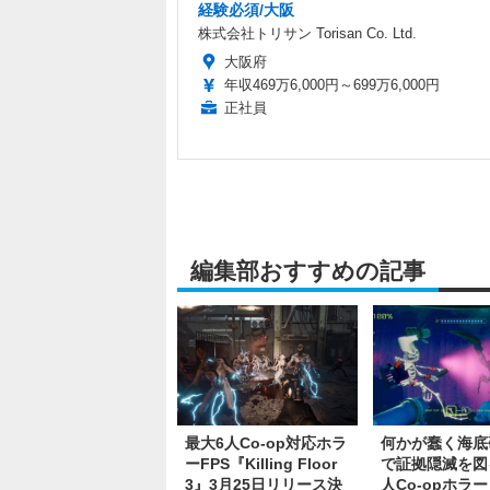
経験必須/大阪
株式会社トリサン Torisan Co. Ltd.
大阪府
年収469万6,000円～699万6,000円
正社員
編集部おすすめの記事
最大6人Co-op対応ホラ
何かが蠢く海底
ーFPS『Killing Floor
で証拠隠滅を図
3』3月25日リリース決
人Co-opホラー