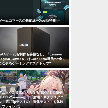
ゲームコマースの最前線ーXsolla特集
AAAゲームも制作も妥協なし。「Lenovo
Legion Tower 5」はCore Ultra世代の“全て
こなせるゲーミングデスクトップ”
アニマや新要素のさらなる“進化”を目撃せ
よ！HoYoverse新作『崩壊：ネクサスアニ
マ』第2回βテストの「進化テスト」を体験
【プレイレポ】