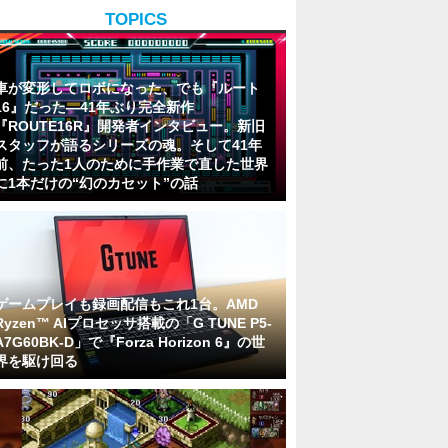
TOPICS
車が変形してロボになった、でも『ルート
16』だった―41年ぶり完全新作
『ROUTE16R』開発者インタビュー。新旧
スタッフが語るシリーズの魂。そして41年
前、たった1人のために手作業で直した世界
に1本だけの“幻のカセット”の話
ゲームプレイも録画配信もこれ1台。AMD
Ryzen™ AIプロセッサ搭載の「G TUNE P5-
A7G60BK-D」で『Forza Horizon 6』の世
界を駆け回る