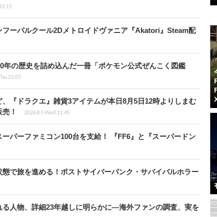
13:15
パルクール2Dメトロイドヴァニア『Akatori』Steam配
！30年の歴史を詰め込んだ一冊「ポケモン公式ぜんこく図鑑
Thu 21:07
、『ドラクエ』雑貨3アイテムが本日8月5日12時よりしまむ
販売！
2026.8.5 Wed 11:45
ーパーファミコン100台を支給！ 『FF6』と『スーパードン
状態で旅を進める！ポストサイバーパンク・サバイバルホラー
る人物、詳細23年越しに明らかに―海外ファンの調査、実を