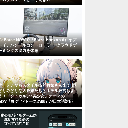
GeForce NOWで『Forza Horizon 6』をプ
レイ。ハンドルコントローラー×クラウドゲ
ーミングの底力を体感
クーデレからスタイル抜群お姉さんまでより
どりみどりな人外娘たちとホテル経営しよ
う！「クトゥルフ×美少女」テーマの
ADV『ヨグ=ソトースの庭』が日本語対応