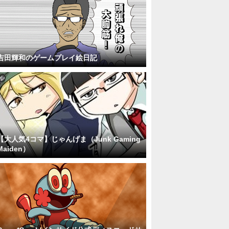
吉田輝和のゲームプレイ絵日記
【大人気4コマ】じゃんげま（Junk Gaming
Maiden）