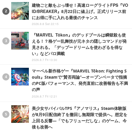
建物ごと敵をぶっ壊せ！高速ローグライトFPS『VO
ID/BREAKER』8月22日に値上げ。正式リリース前
にお得に手に入れる最後のチャンス
2026.8.8 Sat 22:15
『MARVEL Tōkon』のデッドプールは瞬獄殺も使
える！？格ゲー乱舞技が元ネタの隠しコマンドが発
見される。「デップードリームを使わざるを得な
い」などパロ満載
2026.8.7 Fri 13:30
マーベル新作格ゲー『MARVEL Tōkon: Fighting S
ouls』Steamで“賛否両論”―オープンベータで指摘
のPC版パフォーマンス、発売直前に改善報告も不満
の声
2026.8.7 Fri 12:21
美少女サバイバルTPS『アノマリス』Steam体験版
が8月9日配信終了を撤回し無期限で提供へ。想定を
上回る反響―「でもフリューだしな」のゲーム、今
後も改善へ