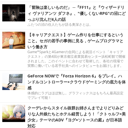
「冒険は楽しいものだ」 ─『FF11』と『ウィザードリ
ィ ヴァリアンツ ダフネ』、"優しくないRPG"の沼にど
っぷり沈んだ4人の話
ふたつの沼の住人たちが語る奥深さとは。
【キャリアクエスト】ゲーム作りを仕事にするという
こと。セガの若手の事例に見る，ゲームプログラマと
いう働き方
Game*Sparkと4Gamerの合同による就活イベント「キャリア
クエスト」の第4回が東京都立産業貿易センター浜松町館で開催
されました。このイベントに合わせて取材した、各社の現場で
実際に働いている若手社員へのインタビューをお届けします。
GeForce NOWで『Forza Horizon 6』をプレイ。ハ
ンドルコントローラー×クラウドゲーミングの底力を体
感
体感的にラグはほぼ無し。グラフィックスはもちろん最高設定
でプレイ可能！
クーデレからスタイル抜群お姉さんまでよりどりみど
りな人外娘たちとホテル経営しよう！「クトゥルフ×美
少女」テーマのADV『ヨグ=ソトースの庭』が日本語
対応