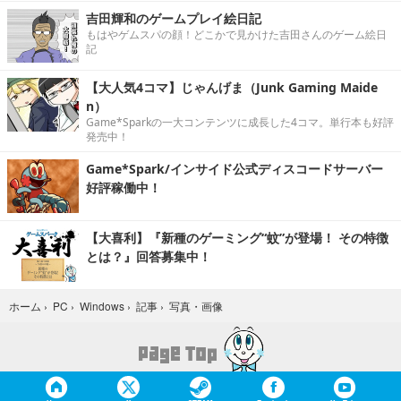
吉田輝和のゲームプレイ絵日記
もはやゲムスパの顔！どこかで見かけた吉田さんのゲーム絵日
記
【大人気4コマ】じゃんげま（Junk Gaming Maide
n）
Game*Sparkの一大コンテンツに成長した4コマ。単行本も好評
発売中！
Game*Spark/インサイド公式ディスコードサーバー
好評稼働中！
【大喜利】『新種のゲーミング“蚊”が登場！ その特徴
とは？』回答募集中！
写真・画像
ホーム
›
PC
›
Windows
›
記事
›