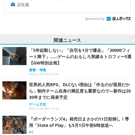
正社員
Sponsored by
関連ニュース
「5年起動しない」「自宅を1分で爆走」「30000フィ
ート降下」……ゲームのおもしろ実績＆トロフィー5選
【GW特別企画】
連載・特集
2025.4.29 Tue 13:00
世界的人気RPG、DLCない理由は「作るのが退屈だか
ら」制作チーム自身の満足度も重要なので―新作は20
30年までに発表予定
ゲーム文化
2025.4.28 Mon 14:30
『ボーダーランズ4』発売日まさかの11日前倒し！専
用「State of Play」も5月1日午前6時放送へ
PC