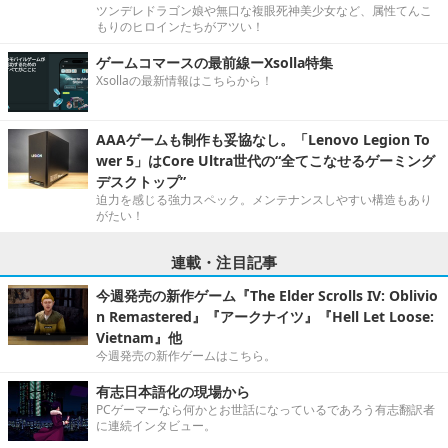
ツンデレドラゴン娘や無口な複眼死神美少女など、属性てんこ
もりのヒロインたちがアツい！
ゲームコマースの最前線ーXsolla特集
Xsollaの最新情報はこちらから！
AAAゲームも制作も妥協なし。「Lenovo Legion To
wer 5」はCore Ultra世代の“全てこなせるゲーミング
デスクトップ”
迫力を感じる強力スペック。メンテナンスしやすい構造もあり
がたい！
連載・注目記事
今週発売の新作ゲーム『The Elder Scrolls IV: Oblivio
n Remastered』『アークナイツ』『Hell Let Loose:
Vietnam』他
今週発売の新作ゲームはこちら。
有志日本語化の現場から
PCゲーマーなら何かとお世話になっているであろう有志翻訳者
に連続インタビュー。