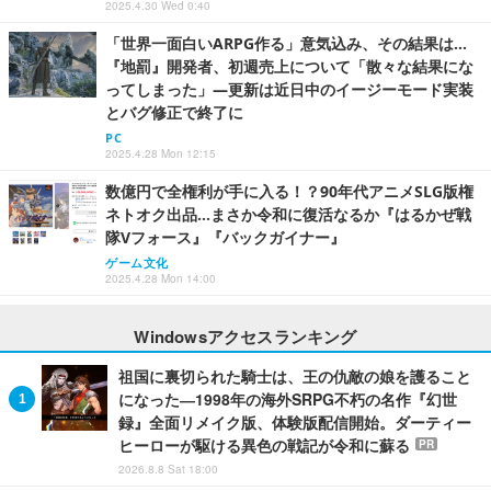
2025.4.30 Wed 0:40
「世界一面白いARPG作る」意気込み、その結果は…
『地罰』開発者、初週売上について「散々な結果にな
ってしまった」―更新は近日中のイージーモード実装
とバグ修正で終了に
PC
2025.4.28 Mon 12:15
数億円で全権利が手に入る！？90年代アニメSLG版権
ネトオク出品…まさか令和に復活なるか『はるかぜ戦
隊Vフォース』『バックガイナー』
ゲーム文化
2025.4.28 Mon 14:00
Windowsアクセスランキング
祖国に裏切られた騎士は、王の仇敵の娘を護ること
になった―1998年の海外SRPG不朽の名作『幻世
録』全面リメイク版、体験版配信開始。ダーティー
ヒーローが駆ける異色の戦記が令和に蘇る
PR
2026.8.8 Sat 18:00