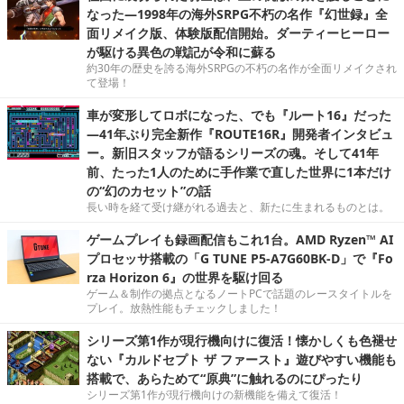
なった―1998年の海外SRPG不朽の名作『幻世録』全
面リメイク版、体験版配信開始。ダーティーヒーロー
が駆ける異色の戦記が令和に蘇る
約30年の歴史を誇る海外SRPGの不朽の名作が全面リメイクされ
て登場！
車が変形してロボになった、でも『ルート16』だった
―41年ぶり完全新作『ROUTE16R』開発者インタビュ
ー。新旧スタッフが語るシリーズの魂。そして41年
前、たった1人のために手作業で直した世界に1本だけ
の“幻のカセット”の話
長い時を経て受け継がれる過去と、新たに生まれるものとは。
ゲームプレイも録画配信もこれ1台。AMD Ryzen™ AI
プロセッサ搭載の「G TUNE P5-A7G60BK-D」で『Fo
rza Horizon 6』の世界を駆け回る
ゲーム＆制作の拠点となるノートPCで話題のレースタイトルを
プレイ。放熱性能もチェックしました！
シリーズ第1作が現行機向けに復活！懐かしくも色褪せ
ない『カルドセプト ザ ファースト』遊びやすい機能も
搭載で、あらためて“原典”に触れるのにぴったり
シリーズ第1作が現行機向けの新機能を備えて復活！