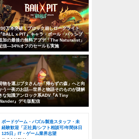
200万本突破！ブロック崩しローグライト
『BALL x PIT』キャラ・ボール・パッシブ
追加の最後の無料アプデ「The Naturalist」
配信―34%オフのセールも実施
荷物を運ぶブタさんが「帰らずの森」へと向
かう一夜のお話―世界と物語そのものが謎解
きな知識アンロック系ADV『A Tiny
Wander』デモ版配信
ボードゲーム・パズル製造スタッフ・未
経験歓迎「正社員/シフト相談可/年間休日
125日」IT・ゲーム業界志望