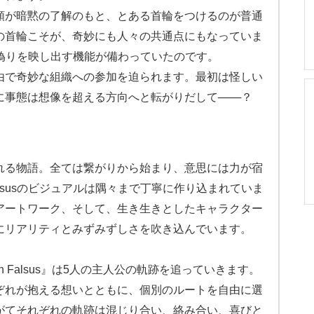
類が暗黙の了解のもと、とある首輪をつけるのが普通
の首輪こそが、奇妙にも人々の共通点にもなっていま
や偽りを映し出す機能が備わっていたのです。
由で奇妙な組織への参加を迫られます。最初は怪しい
に事態は想像を超える方向へと転がりだして───？
れる物語。全ては繋がりから始まり、意思には力が宿
alsusのビジュアルは隅々まで丁寧に作り込まれていま
アートワーク、そして、生き生きとしたキャラクター
にリアリティとみずみずしさを吹き込んでいます。
 Falsus』は5人の主人公の軌跡を追っていきます。
ぞれが抱える想いとともに、個別のルートを自由に選
がてそれぞれの軌跡は混じり合い、絡み合い、喜びと