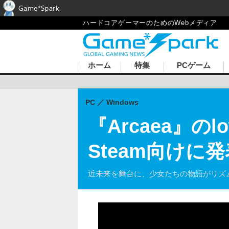
Game*Spark
ハードコアゲーマーのためのWebメディア
ホーム
特集
PCゲーム
PC
Windows
『Arcaea』のl
Steam向けに
近未来を舞台に、少女たちの物語がリズ