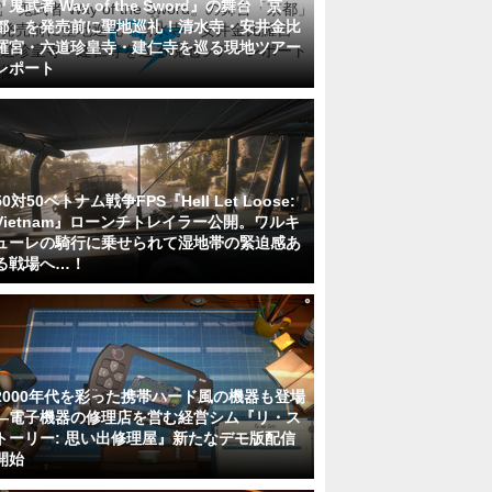
『鬼武者 Way of the Sword』の舞台「京
都」を発売前に聖地巡礼！清水寺・安井金比
羅宮・六道珍皇寺・建仁寺を巡る現地ツアー
レポート
50対50ベトナム戦争FPS『Hell Let Loose:
Vietnam』ローンチトレイラー公開。ワルキ
ューレの騎行に乗せられて湿地帯の緊迫感あ
る戦場へ…！
2000年代を彩った携帯ハード風の機器も登場
―電子機器の修理店を営む経営シム『リ・ス
トーリー: 思い出修理屋』新たなデモ版配信
開始