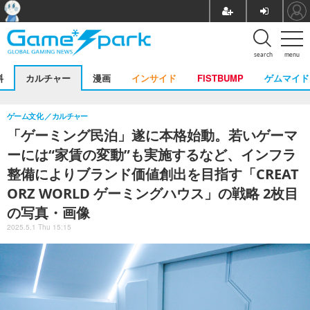
search
menu
料
カルチャー
漫画
インサイド
FISTBUMP
ゲムマイド
ゲーム文化
カルチャー
「ゲーミング民泊」遂に本格始動。若いゲーマ
ーには“家賃の変動”も実施するなど、インフラ
整備によりブランド価値創出を目指す「CREAT
ORZ WORLD ゲーミングハウス」の戦略 2枚目
の写真・画像
2025.5.1 Thu 15:15