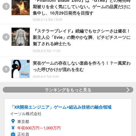
期被りを全く気にしていない。ゲームの品質だけに
集中し、10月29日発売を目指す
2026.6.13 Sat 19:00
『ステラーブレイド』続編でもセクシーさは健在！
新主人公「Evie」の艶やかな脚、ピチピチスーツに
魅了される紳士たち
2026.6.6 Sat 11:00
実在ゲームの存在しない楽曲を作ろう！？一風変わ
った呼びかけが流れを生む
2026.8.4 Tue 0:00
ランキングをもっと見る
「XR開発エンジニア」ゲーム×組込み技術の融合領域
イーソル株式会社
東京都
年収600万円～1,000万円
正社員