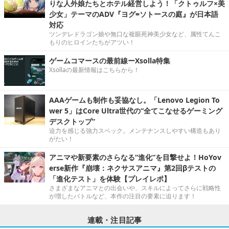
りな人外娘たちとホテル経営しよう！「クトゥルフ×美
少女」テーマのADV『ヨグ=ソトースの庭』が日本語
対応
ツンデレドラゴン娘や無口な複眼死神美少女など、属性てんこ
もりのヒロインたちがアツい！
ゲームコマースの最前線ーXsolla特集
Xsollaの最新情報はこちらから！
AAAゲームも制作も妥協なし。「Lenovo Legion To
wer 5」はCore Ultra世代の“全てこなせるゲーミング
デスクトップ”
迫力を感じる強力スペック。メンテナンスしやすい構造もあり
がたい！
アニマや新要素のさらなる“進化”を目撃せよ！HoYov
erse新作『崩壊：ネクサスアニマ』第2回βテストの
「進化テスト」を体験【プレイレポ】
さまざまなアニマとの出会いや、スキルによってさらに戦略性
が増したバトルなど、本作の注目の要素に迫ります！
連載・注目記事