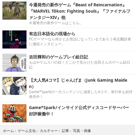
今週発売の新作ゲーム『Beast of Reincarnation』
『MARVEL Tōkon: Fighting Souls』『ファイナルフ
ァンタジーXIV』他
今週発売の新作ゲームはこちら。
有志日本語化の現場から
PCゲーマーなら何かとお世話になっているであろう有志翻訳者
に連続インタビュー。
吉田輝和のゲームプレイ絵日記
もはやゲムスパの顔！どこかで見かけた吉田さんのゲーム絵日
記
【大人気4コマ】じゃんげま（Junk Gaming Maide
n）
Game*Sparkの一大コンテンツに成長した4コマ。単行本も好評
発売中！
Game*Spark/インサイド公式ディスコードサーバー
好評稼働中！
写真・画像
ホーム
›
ゲーム文化
›
カルチャー
›
記事
›