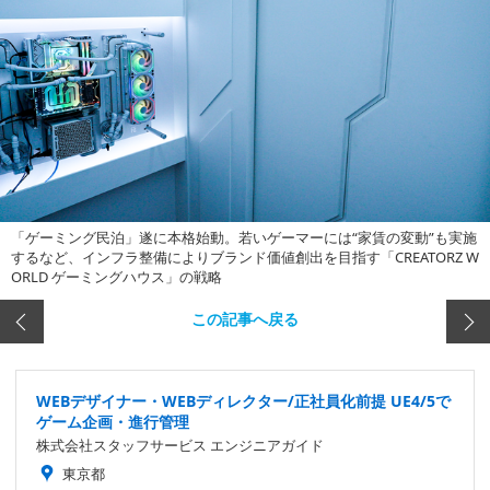
「ゲーミング民泊」遂に本格始動。若いゲーマーには“家賃の変動”も実施
するなど、インフラ整備によりブランド価値創出を目指す「CREATORZ W
ORLD ゲーミングハウス」の戦略
この記事へ戻る
WEBデザイナー・WEBディレクター/正社員化前提 UE4/5で
ゲーム企画・進行管理
株式会社スタッフサービス エンジニアガイド
東京都