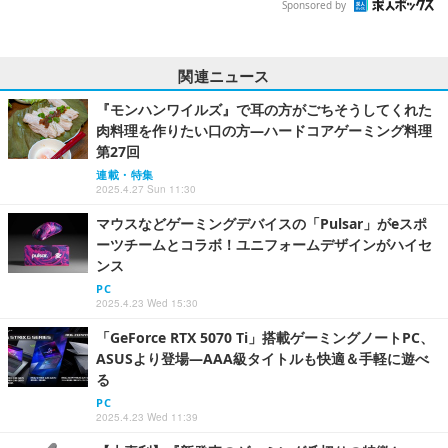
Sponsored by
関連ニュース
『モンハンワイルズ』で耳の方がごちそうしてくれた
肉料理を作りたい口の方―ハードコアゲーミング料理
第27回
連載・特集
2025.4.27 Sun 11:30
マウスなどゲーミングデバイスの「Pulsar」がeスポ
ーツチームとコラボ！ユニフォームデザインがハイセ
ンス
PC
2025.4.23 Wed 15:30
「GeForce RTX 5070 Ti」搭載ゲーミングノートPC、
ASUSより登場―AAA級タイトルも快適＆手軽に遊べ
る
PC
2025.4.23 Wed 11:39