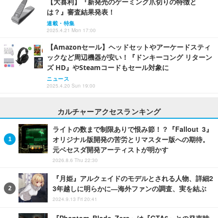
【大喜利】『新発売のゲーミング爪切りの特徴と
は？』審査結果発表！
連載・特集
2025.4.21 Mon 17:00
【Amazonセール】ヘッドセットやアーケードスティ
ックなど周辺機器が安い！『ドンキーコング リターン
ズ HD』やSteamコードもセール対象に
ニュース
2025.4.20 Sun 19:00
カルチャーアクセスランキング
ライトの数まで制限ありで恨み節！？『Fallout 3』
オリジナル版開発の苦労とリマスター版への期待。
元ベセスダ開発アーティストが明かす
2026.8.6 Thu 22:30
『月姫』アルクェイドのモデルとされる人物、詳細2
3年越しに明らかに―海外ファンの調査、実を結ぶ
2024.9.13 Fri 20:41
『Phantom Blade Zero』は『GTA6』との発売時