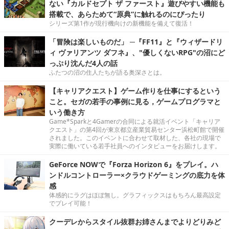
ない『カルドセプト ザ ファースト』遊びやすい機能も
搭載で、あらためて“原典”に触れるのにぴったり
シリーズ第1作が現行機向けの新機能を備えて復活！
「冒険は楽しいものだ」 ─『FF11』と『ウィザードリ
ィ ヴァリアンツ ダフネ』、"優しくないRPG"の沼にど
っぷり沈んだ4人の話
ふたつの沼の住人たちが語る奥深さとは。
【キャリアクエスト】ゲーム作りを仕事にするという
こと。セガの若手の事例に見る，ゲームプログラマと
いう働き方
Game*Sparkと4Gamerの合同による就活イベント「キャリア
クエスト」の第4回が東京都立産業貿易センター浜松町館で開催
されました。このイベントに合わせて取材した、各社の現場で
実際に働いている若手社員へのインタビューをお届けします。
GeForce NOWで『Forza Horizon 6』をプレイ。ハ
ンドルコントローラー×クラウドゲーミングの底力を体
感
体感的にラグはほぼ無し。グラフィックスはもちろん最高設定
でプレイ可能！
クーデレからスタイル抜群お姉さんまでよりどりみど