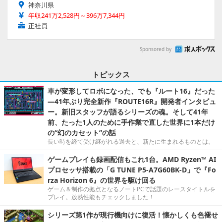
神奈川県
年収241万2,528円～396万7,344円
正社員
Sponsored by
トピックス
車が変形してロボになった、でも『ルート16』だった
―41年ぶり完全新作『ROUTE16R』開発者インタビュ
ー。新旧スタッフが語るシリーズの魂。そして41年
前、たった1人のために手作業で直した世界に1本だけ
の“幻のカセット”の話
長い時を経て受け継がれる過去と、新たに生まれるものとは。
ゲームプレイも録画配信もこれ1台。AMD Ryzen™ AI
プロセッサ搭載の「G TUNE P5-A7G60BK-D」で『Fo
rza Horizon 6』の世界を駆け回る
ゲーム＆制作の拠点となるノートPCで話題のレースタイトルを
プレイ。放熱性能もチェックしました！
シリーズ第1作が現行機向けに復活！懐かしくも色褪せ