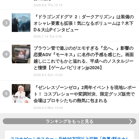
2026.8.6 Thu 12:15
『ドラゴンズドグマ 2：ダークアリズン』は装備の
オシャレ要素も拡張！気になるボリュームは？木下
D＆大山Pインタビュー
2026.7.14 Tue 0:00
ブラウン管で遊ぶのがエモすぎる『北へ。』影響の
恋愛ADV『モーキス』に名作の予感を感じた。画面
越しにこれでもかと溢れる、平成へのノスタルジー
と憧憬【ゲームパビリオンjp2026】
2026.8.2 Sun 13:00
『ゼンレスゾーンゼロ』2周年イベントを現地レポー
ト！ コスプレショーや変調対決、限定グッズ販売で
会場はプロキシたちの熱気に包まれる
2026.8.3 Mon 10:00
ランキングをもっと見る
スマホゲームテスター・月給30万円以上可能「急募/駅チカ/