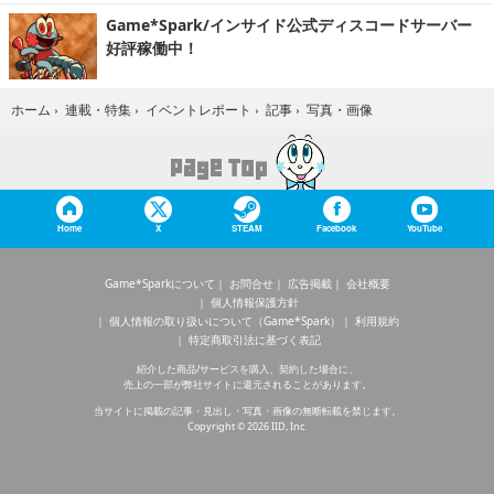
Game*Spark/インサイド公式ディスコードサーバー
好評稼働中！
写真・画像
ホーム
›
連載・特集
›
イベントレポート
›
記事
›
Home
X
STEAM
Facebook
YouTube
Game*Sparkについて
お問合せ
広告掲載
会社概要
個人情報保護方針
個人情報の取り扱いについて（Game*Spark）
利用規約
特定商取引法に基づく表記
紹介した商品/サービスを購入、契約した場合に、
売上の一部が弊社サイトに還元されることがあります。
当サイトに掲載の記事・見出し・写真・画像の無断転載を禁じます。
Copyright © 2026 IID, Inc.