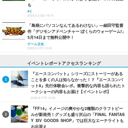
も
PC
2025.5.3 Sat 18:15
「島根にパソコンなんてあるわけない」―細田守監督
作「デジモンアドベンチャー ぼくらのウォーゲーム!」
5月14日まで無料公開中！
ゲーム文化
2025.5.2 Fri 15:40
イベントレポートアクセスランキング
『エースコンバット』シリーズにストーリーがある
ことを多くの人は知らなかった！？『エースコンバ
ット8』先行体験会レポ。衝撃的な内容も語られたト
ークショーの内容もお届け【イベントレポ】
2026.8.7 Fri 12:30
『FF14』イメージの爽やかな2種類のクラフトビー
ルが新発売！グッズも盛り沢山の「FINAL FANTAS
Y XIV GOODS SHOP」では巨大なエーテライトも
お出迎え