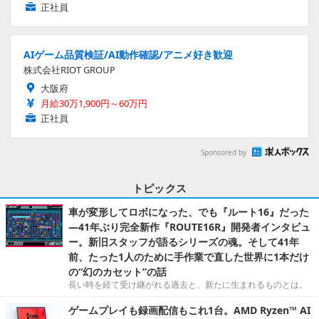
正社員
AIゲーム品質検証/AI動作確認/アニメ好き歓迎
株式会社RIOT GROUP
大阪府
月給30万1,900円～60万円
正社員
Sponsored by
トピックス
車が変形してロボになった、でも『ルート16』だった
―41年ぶり完全新作『ROUTE16R』開発者インタビュ
ー。新旧スタッフが語るシリーズの魂。そして41年
前、たった1人のために手作業で直した世界に1本だけ
の“幻のカセット”の話
長い時を経て受け継がれる過去と、新たに生まれるものとは。
ゲームプレイも録画配信もこれ1台。AMD Ryzen™ AI