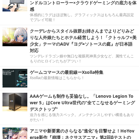
ンドルコントローラー×クラウドゲーミングの底力を体
感
体感的にラグはほぼ無し。グラフィックスはもちろん最高設定
でプレイ可能！
クーデレからスタイル抜群お姉さんまでよりどりみど
りな人外娘たちとホテル経営しよう！「クトゥルフ×美
少女」テーマのADV『ヨグ=ソトースの庭』が日本語
対応
ツンデレドラゴン娘や無口な複眼死神美少女など、属性てんこ
もりのヒロインたちがアツい！
ゲームコマースの最前線ーXsolla特集
Xsollaの最新情報はこちらから！
AAAゲームも制作も妥協なし。「Lenovo Legion To
wer 5」はCore Ultra世代の“全てこなせるゲーミング
デスクトップ”
迫力を感じる強力スペック。メンテナンスしやすい構造もあり
がたい！
アニマや新要素のさらなる“進化”を目撃せよ！HoYov
erse新作『崩壊：ネクサスアニマ』第2回βテストの