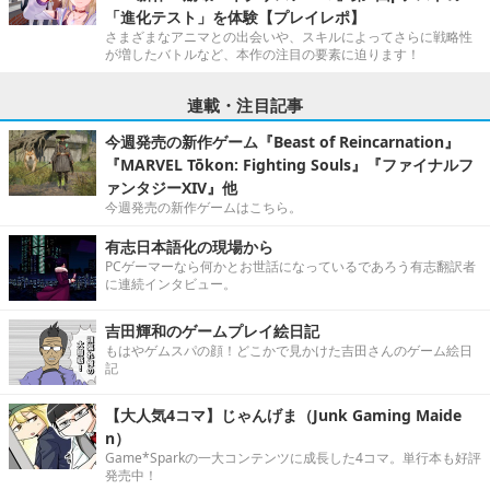
「進化テスト」を体験【プレイレポ】
さまざまなアニマとの出会いや、スキルによってさらに戦略性
が増したバトルなど、本作の注目の要素に迫ります！
連載・注目記事
今週発売の新作ゲーム『Beast of Reincarnation』
『MARVEL Tōkon: Fighting Souls』『ファイナルフ
ァンタジーXIV』他
今週発売の新作ゲームはこちら。
有志日本語化の現場から
PCゲーマーなら何かとお世話になっているであろう有志翻訳者
に連続インタビュー。
吉田輝和のゲームプレイ絵日記
もはやゲムスパの顔！どこかで見かけた吉田さんのゲーム絵日
記
【大人気4コマ】じゃんげま（Junk Gaming Maide
n）
Game*Sparkの一大コンテンツに成長した4コマ。単行本も好評
発売中！