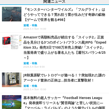
関連ニュース
『モンスターハンターワイルズ』「フルグライト」は
どうやってできる？荒れ狂う雷が生みだす奇跡の鉱物
【ゲームで世界を観る#98】
連載・特集
2025.5.4 Sun 14:00
Amazonで高額転売品が続出する「スイッチ2」正規
品を見分ける3つのポイント/フランス産JRPG『Exped
ition 33』発売3日で100万本売上突破/「スイッチ2」
当落発表で盛り上がる著名人たち【週刊スパラン4/25
～】
連載・特集
2025.5.4 Sun 9:00
JR秋葉原駅でレトロゲーが遊べる！？突如現れた謎の
アーケード筐体の正体は…担当者に直撃取材！
連載・特集
2025.5.4 Sun 15:00
基本無料の超人サッカー『Football Heroes Leagu
e』発表後即リリースも“賛否両論”と苦しい状況に―
『マーベル・ライバルズ』のような能力バトルの側面