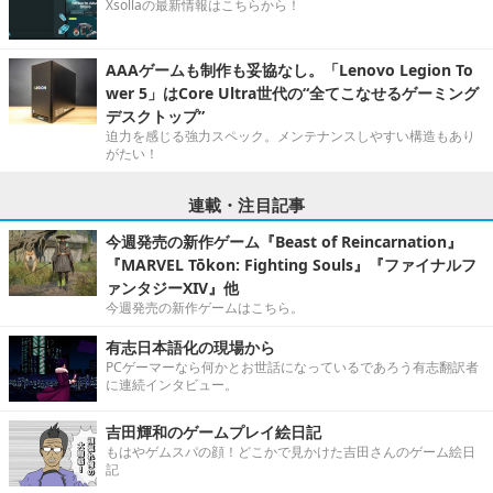
Xsollaの最新情報はこちらから！
AAAゲームも制作も妥協なし。「Lenovo Legion To
wer 5」はCore Ultra世代の“全てこなせるゲーミング
デスクトップ”
迫力を感じる強力スペック。メンテナンスしやすい構造もあり
がたい！
連載・注目記事
今週発売の新作ゲーム『Beast of Reincarnation』
『MARVEL Tōkon: Fighting Souls』『ファイナルフ
ァンタジーXIV』他
今週発売の新作ゲームはこちら。
有志日本語化の現場から
PCゲーマーなら何かとお世話になっているであろう有志翻訳者
に連続インタビュー。
吉田輝和のゲームプレイ絵日記
もはやゲムスパの顔！どこかで見かけた吉田さんのゲーム絵日
記