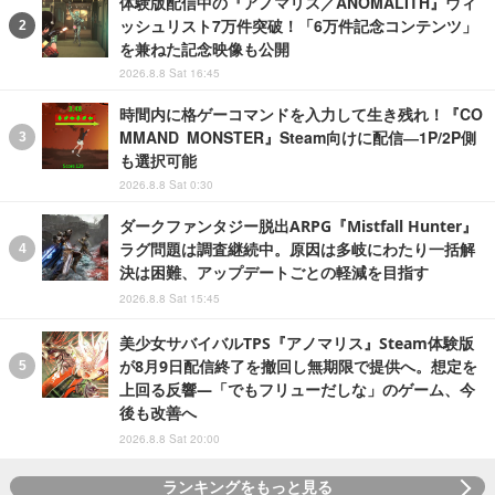
体験版配信中の『アノマリス／ANOMALITH』ウィ
ッシュリスト7万件突破！「6万件記念コンテンツ」
を兼ねた記念映像も公開
2026.8.8 Sat 16:45
時間内に格ゲーコマンドを入力して生き残れ！『CO
MMAND MONSTER』Steam向けに配信―1P/2P側
も選択可能
2026.8.8 Sat 0:30
ダークファンタジー脱出ARPG『Mistfall Hunter』
ラグ問題は調査継続中。原因は多岐にわたり一括解
決は困難、アップデートごとの軽減を目指す
2026.8.8 Sat 15:45
美少女サバイバルTPS『アノマリス』Steam体験版
が8月9日配信終了を撤回し無期限で提供へ。想定を
上回る反響―「でもフリューだしな」のゲーム、今
後も改善へ
2026.8.8 Sat 20:00
ランキングをもっと見る