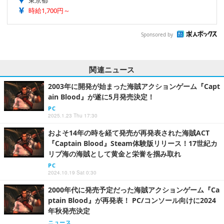
東京都
時給1,700円～
Sponsored by
関連ニュース
2003年に開発が始まった海賊アクションゲーム『Capt
ain Blood』が遂に5月発売決定！
PC
2025.1.23 Thu 17:30
およそ14年の時を経て発売が再発表された海賊ACT
『Captain Blood』Steam体験版リリース！17世紀カ
リブ海の海賊として黄金と栄誉を掴み取れ
PC
2024.10.19 Sat 0:30
2000年代に発売予定だった海賊アクションゲーム『Ca
ptain Blood』が再発表！ PC/コンソール向けに2024
年秋発売決定
ニュース