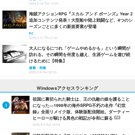
2024.6.18 Tue 14:35
海賊アクションRPG『スカル アンド ボーンズ』Year 2
追加コンテンツ発表！大型船や陸上戦闘など、4つのシ
ーズンごとに多くの新規要素が登場
PC
2025.4.17 Thu 0:16
大人になるにつれ「ゲームやめるかも」という瞬間が
訪れる。その瞬間を何度も越え、生涯ゲームを遊び続
けるために【特集】
連載・特集
2025.5.6 Tue 20:00
Windowsアクセスランキング
祖国に裏切られた騎士は、王の仇敵の娘を護ること
になった―1998年の海外SRPG不朽の名作『幻世
録』全面リメイク版、体験版配信開始。ダーティー
ヒーローが駆ける異色の戦記が令和に蘇る
PR
2026.8.8 Sat 18:00