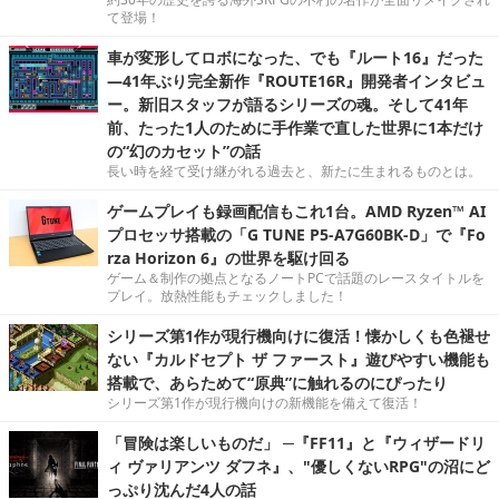
て登場！
車が変形してロボになった、でも『ルート16』だった
―41年ぶり完全新作『ROUTE16R』開発者インタビュ
ー。新旧スタッフが語るシリーズの魂。そして41年
前、たった1人のために手作業で直した世界に1本だけ
の“幻のカセット”の話
長い時を経て受け継がれる過去と、新たに生まれるものとは。
ゲームプレイも録画配信もこれ1台。AMD Ryzen™ AI
プロセッサ搭載の「G TUNE P5-A7G60BK-D」で『Fo
rza Horizon 6』の世界を駆け回る
ゲーム＆制作の拠点となるノートPCで話題のレースタイトルを
プレイ。放熱性能もチェックしました！
シリーズ第1作が現行機向けに復活！懐かしくも色褪せ
ない『カルドセプト ザ ファースト』遊びやすい機能も
搭載で、あらためて“原典”に触れるのにぴったり
シリーズ第1作が現行機向けの新機能を備えて復活！
「冒険は楽しいものだ」 ─『FF11』と『ウィザードリ
ィ ヴァリアンツ ダフネ』、"優しくないRPG"の沼にど
っぷり沈んだ4人の話