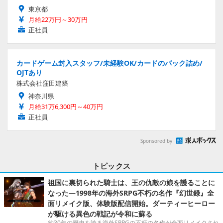
東京都
月給22万円～30万円
正社員
カードゲーム封入スタッフ/未経験OK/カードのパック詰め/
OJTあり
株式会社窪田建築
神奈川県
月給31万6,300円～40万円
正社員
Sponsored by
トピックス
祖国に裏切られた騎士は、王の仇敵の娘を護ることに
なった―1998年の海外SRPG不朽の名作『幻世録』全
面リメイク版、体験版配信開始。ダーティーヒーロー
が駆ける異色の戦記が令和に蘇る
約30年の歴史を誇る海外SRPGの不朽の名作が全面リメイクされ