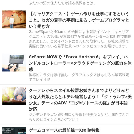
ふたつの沼の住人たちが語る奥深さとは。
【キャリアクエスト】ゲーム作りを仕事にするという
こと。セガの若手の事例に見る，ゲームプログラマと
いう働き方
Game*Sparkと4Gamerの合同による就活イベント「キャリア
クエスト」の第4回が東京都立産業貿易センター浜松町館で開催
されました。このイベントに合わせて取材した、各社の現場で
実際に働いている若手社員へのインタビューをお届けします。
GeForce NOWで『Forza Horizon 6』をプレイ。ハ
ンドルコントローラー×クラウドゲーミングの底力を体
感
体感的にラグはほぼ無し。グラフィックスはもちろん最高設定
でプレイ可能！
クーデレからスタイル抜群お姉さんまでよりどりみど
りな人外娘たちとホテル経営しよう！「クトゥルフ×美
少女」テーマのADV『ヨグ=ソトースの庭』が日本語
対応
ツンデレドラゴン娘や無口な複眼死神美少女など、属性てんこ
もりのヒロインたちがアツい！
ゲームコマースの最前線ーXsolla特集