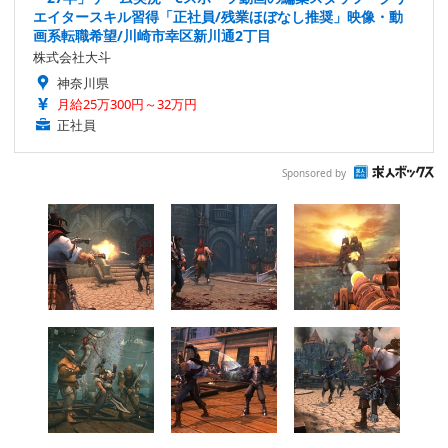
エイタースキル習得「正社員/残業ほぼなし推奨」映像・動
画系転職希望/川崎市幸区新川通2丁目
株式会社大斗
神奈川県
月給25万300円～32万円
正社員
Sponsored by