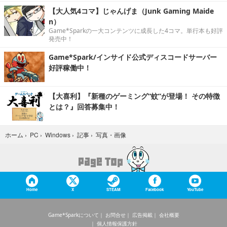
【大人気4コマ】じゃんげま（Junk Gaming Maide
n）
Game*Sparkの一大コンテンツに成長した4コマ。単行本も好評
発売中！
Game*Spark/インサイド公式ディスコードサーバー
好評稼働中！
【大喜利】『新種のゲーミング“蚊”が登場！ その特徴
とは？』回答募集中！
写真・画像
ホーム
›
PC
›
Windows
›
記事
›
Home
X
STEAM
Facebook
YouTube
Game*Sparkについて
お問合せ
広告掲載
会社概要
個人情報保護方針