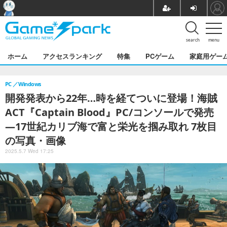
search
menu
ホーム
アクセスランキング
特集
PCゲーム
家庭用ゲー
PC
Windows
開発発表から22年…時を経てついに登場！海賊
ACT『Captain Blood』PC/コンソールで発売
―17世紀カリブ海で富と栄光を掴み取れ 7枚目
の写真・画像
2025.5.7 Wed 17:25