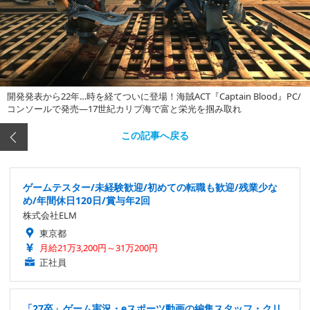
開発発表から22年…時を経てついに登場！海賊ACT『Captain Blood』PC/
コンソールで発売―17世紀カリブ海で富と栄光を掴み取れ
この記事へ戻る
ゲームテスター/未経験歓迎/初めての転職も歓迎/残業少な
め/年間休日120日/賞与年2回
株式会社ELM
東京都
月給21万3,200円～31万200円
正社員
「27卒」ゲーム実況・eスポーツ動画の編集スタッフ・クリ