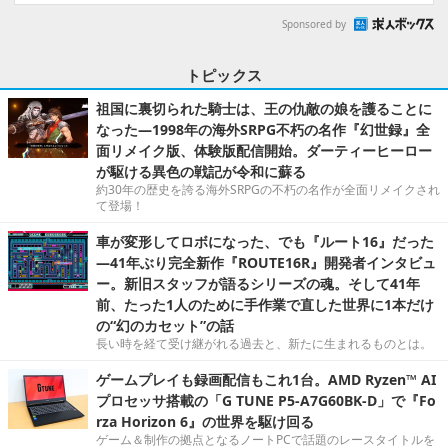
Sponsored by
トピックス
祖国に裏切られた騎士は、王の仇敵の娘を護ることに
なった―1998年の海外SRPG不朽の名作『幻世録』全
面リメイク版、体験版配信開始。ダーティーヒーロー
が駆ける異色の戦記が令和に蘇る
約30年の歴史を誇る海外SRPGの不朽の名作が全面リメイクされ
て登場！
車が変形してロボになった、でも『ルート16』だった
―41年ぶり完全新作『ROUTE16R』開発者インタビュ
ー。新旧スタッフが語るシリーズの魂。そして41年
前、たった1人のために手作業で直した世界に1本だけ
の“幻のカセット”の話
長い時を経て受け継がれる過去と、新たに生まれるものとは。
ゲームプレイも録画配信もこれ1台。AMD Ryzen™ AI
プロセッサ搭載の「G TUNE P5-A7G60BK-D」で『Fo
rza Horizon 6』の世界を駆け回る
ゲーム＆制作の拠点となるノートPCで話題のレースタイトルを