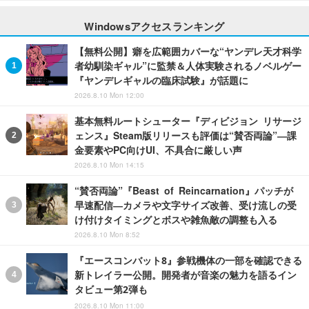
Windowsアクセスランキング
【無料公開】癖を広範囲カバーな“ヤンデレ天才科学
者幼馴染ギャル”に監禁＆人体実験されるノベルゲー
『ヤンデレギャルの臨床試験』が話題に
2026.8.10 Mon 12:00
基本無料ルートシューター『ディビジョン リサージ
ェンス』Steam版リリースも評価は“賛否両論”―課
金要素やPC向けUI、不具合に厳しい声
2026.8.10 Mon 14:15
“賛否両論”『Beast of Reincarnation』パッチが
早速配信―カメラや文字サイズ改善、受け流しの受
け付けタイミングとボスや雑魚敵の調整も入る
2026.8.10 Mon 8:52
『エースコンバット8』参戦機体の一部を確認できる
新トレイラー公開。開発者が音楽の魅力を語るイン
タビュー第2弾も
2026.8.10 Mon 11:00