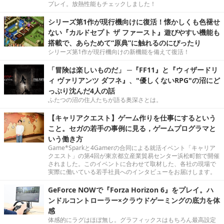
プレイ。放熱性能もチェックしました！
シリーズ第1作が現行機向けに復活！懐かしくも色褪せ
ない『カルドセプト ザ ファースト』遊びやすい機能も
搭載で、あらためて“原典”に触れるのにぴったり
シリーズ第1作が現行機向けの新機能を備えて復活！
「冒険は楽しいものだ」 ─『FF11』と『ウィザードリ
ィ ヴァリアンツ ダフネ』、"優しくないRPG"の沼にど
っぷり沈んだ4人の話
ふたつの沼の住人たちが語る奥深さとは。
【キャリアクエスト】ゲーム作りを仕事にするという
こと。セガの若手の事例に見る，ゲームプログラマと
いう働き方
Game*Sparkと4Gamerの合同による就活イベント「キャリア
クエスト」の第4回が東京都立産業貿易センター浜松町館で開催
されました。このイベントに合わせて取材した、各社の現場で
実際に働いている若手社員へのインタビューをお届けします。
GeForce NOWで『Forza Horizon 6』をプレイ。ハ
ンドルコントローラー×クラウドゲーミングの底力を体
感
体感的にラグはほぼ無し。グラフィックスはもちろん最高設定