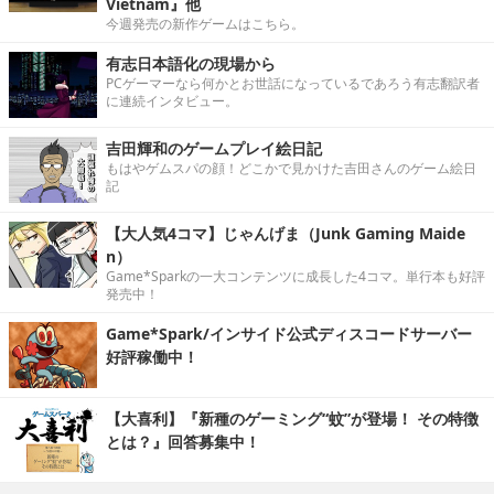
Vietnam』他
今週発売の新作ゲームはこちら。
有志日本語化の現場から
PCゲーマーなら何かとお世話になっているであろう有志翻訳者
に連続インタビュー。
吉田輝和のゲームプレイ絵日記
もはやゲムスパの顔！どこかで見かけた吉田さんのゲーム絵日
記
【大人気4コマ】じゃんげま（Junk Gaming Maide
n）
Game*Sparkの一大コンテンツに成長した4コマ。単行本も好評
発売中！
Game*Spark/インサイド公式ディスコードサーバー
好評稼働中！
【大喜利】『新種のゲーミング“蚊”が登場！ その特徴
とは？』回答募集中！