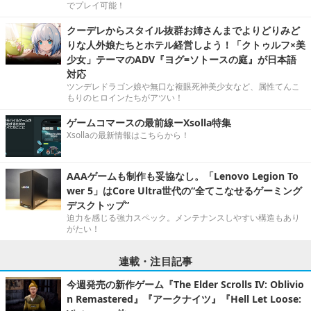
でプレイ可能！
クーデレからスタイル抜群お姉さんまでよりどりみど
りな人外娘たちとホテル経営しよう！「クトゥルフ×美
少女」テーマのADV『ヨグ=ソトースの庭』が日本語
対応
ツンデレドラゴン娘や無口な複眼死神美少女など、属性てんこ
もりのヒロインたちがアツい！
ゲームコマースの最前線ーXsolla特集
Xsollaの最新情報はこちらから！
AAAゲームも制作も妥協なし。「Lenovo Legion To
wer 5」はCore Ultra世代の“全てこなせるゲーミング
デスクトップ”
迫力を感じる強力スペック。メンテナンスしやすい構造もあり
がたい！
連載・注目記事
今週発売の新作ゲーム『The Elder Scrolls IV: Oblivio
n Remastered』『アークナイツ』『Hell Let Loose: