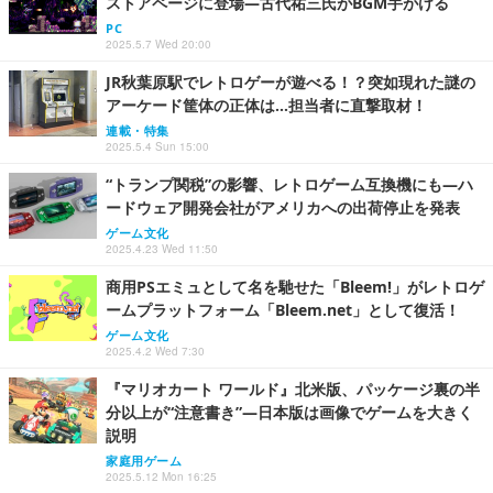
ストアページに登場―古代祐三氏がBGM手がける
PC
2025.5.7 Wed 20:00
JR秋葉原駅でレトロゲーが遊べる！？突如現れた謎の
アーケード筐体の正体は…担当者に直撃取材！
連載・特集
2025.5.4 Sun 15:00
“トランプ関税”の影響、レトロゲーム互換機にも―ハ
ードウェア開発会社がアメリカへの出荷停止を発表
ゲーム文化
2025.4.23 Wed 11:50
商用PSエミュとして名を馳せた「Bleem!」がレトロゲ
ームプラットフォーム「Bleem.net」として復活！
ゲーム文化
2025.4.2 Wed 7:30
『マリオカート ワールド』北米版、パッケージ裏の半
分以上が“注意書き”―日本版は画像でゲームを大きく
説明
家庭用ゲーム
2025.5.12 Mon 16:25