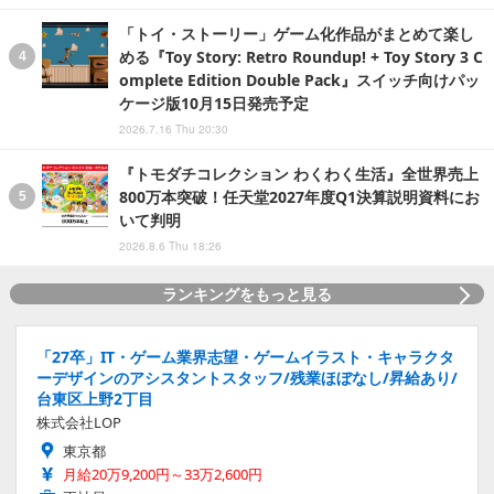
「トイ・ストーリー」ゲーム化作品がまとめて楽し
める『Toy Story: Retro Roundup! + Toy Story 3 C
omplete Edition Double Pack』スイッチ向けパッ
ケージ版10月15日発売予定
2026.7.16 Thu 20:30
『トモダチコレクション わくわく生活』全世界売上
800万本突破！任天堂2027年度Q1決算説明資料にお
いて判明
2026.8.6 Thu 18:26
ランキングをもっと見る
「27卒」IT・ゲーム業界志望・ゲームイラスト・キャラクタ
ーデザインのアシスタントスタッフ/残業ほぼなし/昇給あり/
台東区上野2丁目
株式会社LOP
東京都
月給20万9,200円～33万2,600円