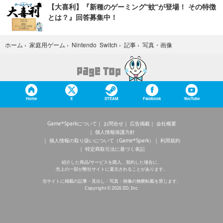
【大喜利】『新種のゲーミング“蚊”が登場！ その特徴
とは？』回答募集中！
写真・画像
ホーム
›
家庭用ゲーム
›
Nintendo Switch
›
記事
›
Home
X
STEAM
Facebook
YouTube
Game*Sparkについて
お問合せ
広告掲載
会社概要
個人情報保護方針
個人情報の取り扱いについて（Game*Spark）
利用規約
特定商取引法に基づく表記
紹介した商品/サービスを購入、契約した場合に、
売上の一部が弊社サイトに還元されることがあります。
当サイトに掲載の記事・見出し・写真・画像の無断転載を禁じます。
Copyright © 2026 IID, Inc.