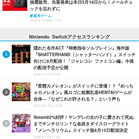
抽選販売、当落発表は本日5月14日から！メールチェ
ックを忘れずに
家庭用ゲーム
2025.5.14 Wed 11:55
Nintendo Switchアクセスランキング
隠れた名作ACT『特救指令ソルブレイン』海外版
『SHATTERHAND（シャッターハンド）』スイッチ
向けに9月配信！「ジャレコレ ファミコン編」今後
の配信予定が公開
2026.8.7 Fri 16:30
『変態カメレオン』がスイッチに登場！？『めっち
ゃカメレオン』風ロゴに粗製乱造HENTAIゲームが
合体―「なぜこれが許される？」という声も
2026.8.6 Thu 16:30
Steam92%好評！ヤンデレの女の子に愛されて死ぬ
までチンチロリン？な血抜きダイスローグライト
『メンヘラリウム』スイッチ版8月13日配信決定
2026.8.7 Fri 17:00