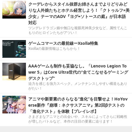
クーデレからスタイル抜群お姉さんまでよりどりみど
りな人外娘たちとホテル経営しよう！「クトゥルフ×美
少女」テーマのADV『ヨグ=ソトースの庭』が日本語
対応
ツンデレドラゴン娘や無口な複眼死神美少女など、属性てんこ
もりのヒロインたちがアツい！
ゲームコマースの最前線ーXsolla特集
Xsollaの最新情報はこちらから！
AAAゲームも制作も妥協なし。「Lenovo Legion To
wer 5」はCore Ultra世代の“全てこなせるゲーミング
デスクトップ”
迫力を感じる強力スペック。メンテナンスしやすい構造もあり
がたい！
アニマや新要素のさらなる“進化”を目撃せよ！HoYov
erse新作『崩壊：ネクサスアニマ』第2回βテストの
「進化テスト」を体験【プレイレポ】
さまざまなアニマとの出会いや、スキルによってさらに戦略性
が増したバトルなど、本作の注目の要素に迫ります！