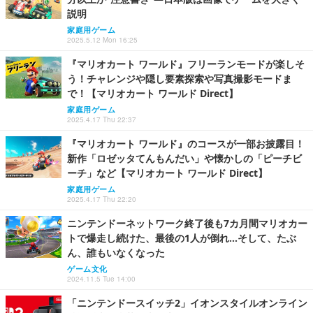
説明
家庭用ゲーム
2025.5.12 Mon 16:25
『マリオカート ワールド』フリーランモードが楽しそ
う！チャレンジや隠し要素探索や写真撮影モードま
で！【マリオカート ワールド Direct】
家庭用ゲーム
2025.4.17 Thu 22:37
『マリオカート ワールド』のコースが一部お披露目！
新作「ロゼッタてんもんだい」や懐かしの「ピーチビ
ーチ」など【マリオカート ワールド Direct】
家庭用ゲーム
2025.4.17 Thu 22:20
ニンテンドーネットワーク終了後も7カ月間マリオカー
トで爆走し続けた、最後の1人が倒れ…そして、たぶ
ん、誰もいなくなった
ゲーム文化
2024.11.5 Tue 14:00
「ニンテンドースイッチ2」イオンスタイルオンライン