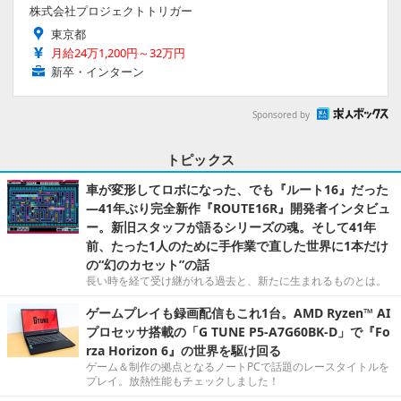
株式会社プロジェクトトリガー
東京都
月給24万1,200円～32万円
新卒・インターン
Sponsored by
トピックス
車が変形してロボになった、でも『ルート16』だった
―41年ぶり完全新作『ROUTE16R』開発者インタビュ
ー。新旧スタッフが語るシリーズの魂。そして41年
前、たった1人のために手作業で直した世界に1本だけ
の“幻のカセット”の話
長い時を経て受け継がれる過去と、新たに生まれるものとは。
ゲームプレイも録画配信もこれ1台。AMD Ryzen™ AI
プロセッサ搭載の「G TUNE P5-A7G60BK-D」で『Fo
rza Horizon 6』の世界を駆け回る
ゲーム＆制作の拠点となるノートPCで話題のレースタイトルを
プレイ。放熱性能もチェックしました！