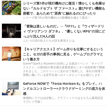
シリーズ第1作が現行機向けに復活！懐かしくも色褪せ
ない『カルドセプト ザ ファースト』遊びやすい機能も
搭載で、あらためて“原典”に触れるのにぴったり
シリーズ第1作が現行機向けの新機能を備えて復活！
「冒険は楽しいものだ」 ─『FF11』と『ウィザードリ
ィ ヴァリアンツ ダフネ』、"優しくないRPG"の沼にど
っぷり沈んだ4人の話
ふたつの沼の住人たちが語る奥深さとは。
【キャリアクエスト】ゲーム作りを仕事にするという
こと。セガの若手の事例に見る，ゲームプログラマと
いう働き方
Game*Sparkと4Gamerの合同による就活イベント「キャリア
クエスト」の第4回が東京都立産業貿易センター浜松町館で開催
されました。このイベントに合わせて取材した、各社の現場で
実際に働いている若手社員へのインタビューをお届けします。
GeForce NOWで『Forza Horizon 6』をプレイ。ハ
ンドルコントローラー×クラウドゲーミングの底力を体
感
体感的にラグはほぼ無し。グラフィックスはもちろん最高設定
でプレイ可能！