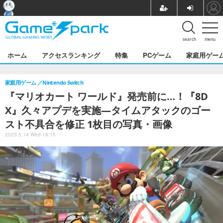
search
menu
ホーム
アクセスランキング
特集
PCゲーム
家庭用ゲー
家庭用ゲーム
Nintendo Switch
『マリオカート ワールド』発売前に…！『8D
X』久々アプデを実施―タイムアタックのゴー
スト不具合を修正 1枚目の写真・画像
2025.5.14 Wed 18:15