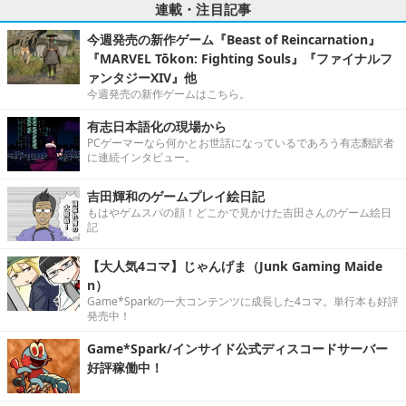
連載・注目記事
今週発売の新作ゲーム『Beast of Reincarnation』
『MARVEL Tōkon: Fighting Souls』『ファイナルフ
ァンタジーXIV』他
今週発売の新作ゲームはこちら。
有志日本語化の現場から
PCゲーマーなら何かとお世話になっているであろう有志翻訳者
に連続インタビュー。
吉田輝和のゲームプレイ絵日記
もはやゲムスパの顔！どこかで見かけた吉田さんのゲーム絵日
記
【大人気4コマ】じゃんげま（Junk Gaming Maide
n）
Game*Sparkの一大コンテンツに成長した4コマ。単行本も好評
発売中！
Game*Spark/インサイド公式ディスコードサーバー
好評稼働中！