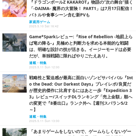
『ドラゴンボールZ KAKAROT』物語の“次の舞台”描く
「-DAIMA- 魔界の大冒険！ PART1」は7月17日配信！
バトルや食事シーン含む新PVも
家庭用ゲーム
2025.5.10 Sat 16:42
Game*Sparkレビュー:『Rise of Rebellion -地罰上ら
ば竜の降る-』見極めと判断力を求める本能的な戦闘
は、明確な設計の技が活きる。イージーモードは必要
だが、単独戦闘に限ればやりごたえあり。
連載・特集
2025.5.11 Sun 12:00
戦略性と緊迫感が最高に面白いゾンビサバイバル『Int
o the Dead: Our Darkest Days』プレイレポ/良質だ
が歴史的傑作に比肩するにはあと一歩『Expedition 3
3』レビュー/スイッチDLランキング「売上金額」順へ
の変更で『8番出口』ランク外へ【週刊スパラン5/2
～】
連載・特集
2025.5.11 Sun 13:00
「あまりゲームをしないので、ゲームらしくないゲー