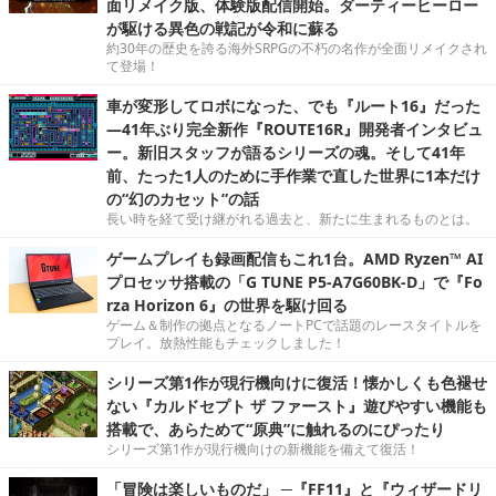
面リメイク版、体験版配信開始。ダーティーヒーロー
が駆ける異色の戦記が令和に蘇る
約30年の歴史を誇る海外SRPGの不朽の名作が全面リメイクされ
て登場！
車が変形してロボになった、でも『ルート16』だった
―41年ぶり完全新作『ROUTE16R』開発者インタビュ
ー。新旧スタッフが語るシリーズの魂。そして41年
前、たった1人のために手作業で直した世界に1本だけ
の“幻のカセット”の話
長い時を経て受け継がれる過去と、新たに生まれるものとは。
ゲームプレイも録画配信もこれ1台。AMD Ryzen™ AI
プロセッサ搭載の「G TUNE P5-A7G60BK-D」で『Fo
rza Horizon 6』の世界を駆け回る
ゲーム＆制作の拠点となるノートPCで話題のレースタイトルを
プレイ。放熱性能もチェックしました！
シリーズ第1作が現行機向けに復活！懐かしくも色褪せ
ない『カルドセプト ザ ファースト』遊びやすい機能も
搭載で、あらためて“原典”に触れるのにぴったり
シリーズ第1作が現行機向けの新機能を備えて復活！
「冒険は楽しいものだ」 ─『FF11』と『ウィザードリ