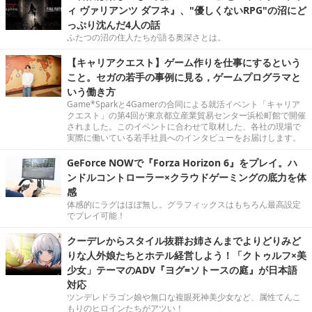
ィ ヴァリアンツ ダフネ』、"優しくないRPG"の沼にど
っぷり沈んだ4人の話
ふたつの沼の住人たちが語る奥深さとは。
【キャリアクエスト】ゲーム作りを仕事にするという
こと。セガの若手の事例に見る，ゲームプログラマと
いう働き方
Game*Sparkと4Gamerの合同による就活イベント「キャリア
クエスト」の第4回が東京都立産業貿易センター浜松町館で開催
されました。このイベントに合わせて取材した、各社の現場で
実際に働いている若手社員へのインタビューをお届けします。
GeForce NOWで『Forza Horizon 6』をプレイ。ハ
ンドルコントローラー×クラウドゲーミングの底力を体
感
体感的にラグはほぼ無し。グラフィックスはもちろん最高設定
でプレイ可能！
クーデレからスタイル抜群お姉さんまでよりどりみど
りな人外娘たちとホテル経営しよう！「クトゥルフ×美
少女」テーマのADV『ヨグ=ソトースの庭』が日本語
対応
ツンデレドラゴン娘や無口な複眼死神美少女など、属性てんこ
もりのヒロインたちがアツい！