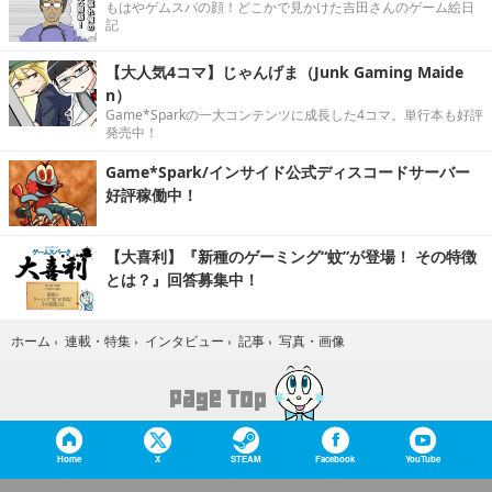
もはやゲムスパの顔！どこかで見かけた吉田さんのゲーム絵日
記
【大人気4コマ】じゃんげま（Junk Gaming Maide
n）
Game*Sparkの一大コンテンツに成長した4コマ。単行本も好評
発売中！
Game*Spark/インサイド公式ディスコードサーバー
好評稼働中！
【大喜利】『新種のゲーミング“蚊”が登場！ その特徴
とは？』回答募集中！
写真・画像
ホーム
›
連載・特集
›
インタビュー
›
記事
›
Home
X
STEAM
Facebook
YouTube