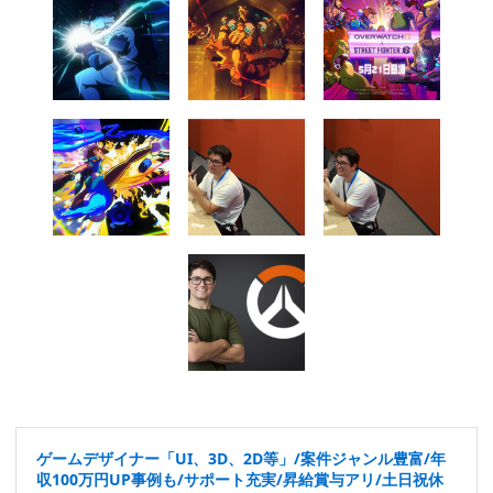
ゲームデザイナー「UI、3D、2D等」/案件ジャンル豊富/年
収100万円UP事例も/サポート充実/昇給賞与アリ/土日祝休