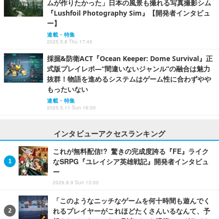
ムが作りたかった」日本の風景も撮れる写真撮影シム
『Lushfoil Photography Sim』【開発者インタビュ
ー】
連載・特集
2025.5.8 Thu 17:45
採掘&防衛ACT『Ocean Keeper: Dome Survival』正
式版プレイレポ―“間違いないジャンル”の融合は魅力
抜群！物語を進めるシステムはゲーム性に合わずやや
もったいない
連載・特集
2025.5.11 Sun 16:00
インタビューアクセスランキング
これが無料配信!? 驚きの完成度誇る『FE』ライク
なSRPG『ユレイシア英雄戦記』開発者インタビュ
ー
2026.8.9 Sun 13:00
「このようなニッチなゲームを何十時間も遊んでく
れるプレイヤーがこれほどたくさんいるなんて、予