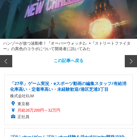
ハンゾーが放つ波動拳！『オーバーウォッチ2』×『ストリートファイタ
ー』の異色のコラボについて開発者に訊いてみた
この記事へ戻る
「27卒」ゲーム実況・eスポーツ動画の編集スタッフ/有給消
化率高い・定着率高い・未経験歓迎/港区芝浦3丁目
株式会社ELM
東京都
月給26万200円～32万円
正社員
プランナー/ゲームプランナー経験を活かす!Unity開発で3D