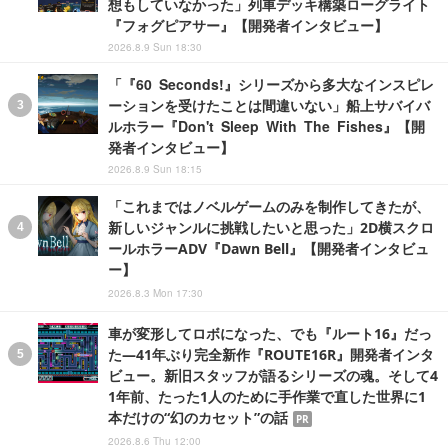
想もしていなかった」列車デッキ構築ローグライト
『フォグピアサー』【開発者インタビュー】
2026.8.9 Sun 18:30
「『60 Seconds!』シリーズから多大なインスピレ
ーションを受けたことは間違いない」船上サバイバ
ルホラー『Don't Sleep With The Fishes』【開
発者インタビュー】
2026.8.9 Sun 18:15
「これまではノベルゲームのみを制作してきたが、
新しいジャンルに挑戦したいと思った」2D横スクロ
ールホラーADV『Dawn Bell』【開発者インタビュ
ー】
2026.8.3 Mon 17:30
車が変形してロボになった、でも『ルート16』だっ
た―41年ぶり完全新作『ROUTE16R』開発者インタ
ビュー。新旧スタッフが語るシリーズの魂。そして4
1年前、たった1人のために手作業で直した世界に1
本だけの“幻のカセット”の話
PR
2026.8.6 Thu 12:00