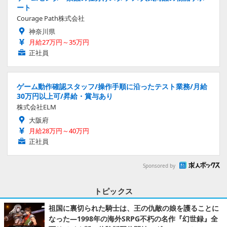
ート
Courage Path株式会社
神奈川県
月給27万円～35万円
正社員
ゲーム動作確認スタッフ/操作手順に沿ったテスト業務/月給
30万円以上可/昇給・賞与あり
株式会社ELM
大阪府
月給28万円～40万円
正社員
Sponsored by
トピックス
祖国に裏切られた騎士は、王の仇敵の娘を護ることに
なった―1998年の海外SRPG不朽の名作『幻世録』全