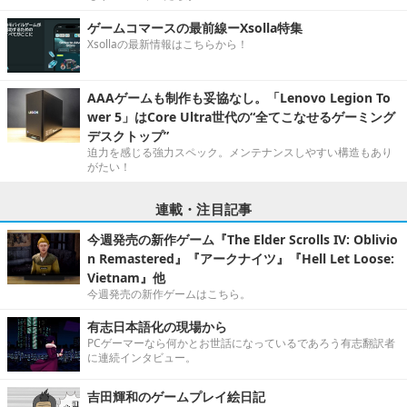
ゲームコマースの最前線ーXsolla特集
Xsollaの最新情報はこちらから！
AAAゲームも制作も妥協なし。「Lenovo Legion To
wer 5」はCore Ultra世代の“全てこなせるゲーミング
デスクトップ”
迫力を感じる強力スペック。メンテナンスしやすい構造もあり
がたい！
連載・注目記事
今週発売の新作ゲーム『The Elder Scrolls IV: Oblivio
n Remastered』『アークナイツ』『Hell Let Loose:
Vietnam』他
今週発売の新作ゲームはこちら。
有志日本語化の現場から
PCゲーマーなら何かとお世話になっているであろう有志翻訳者
に連続インタビュー。
吉田輝和のゲームプレイ絵日記