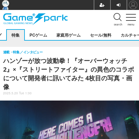
search
menu
グ
特集
PCゲーム
家庭用ゲーム
セール/無料
カルチャ
連載・特集
インタビュー
ハンゾーが放つ波動拳！『オーバーウォッチ
2』×『ストリートファイター』の異色のコラボ
について開発者に訊いてみた 4枚目の写真・画
像
2025.5.20 Tue 1:00