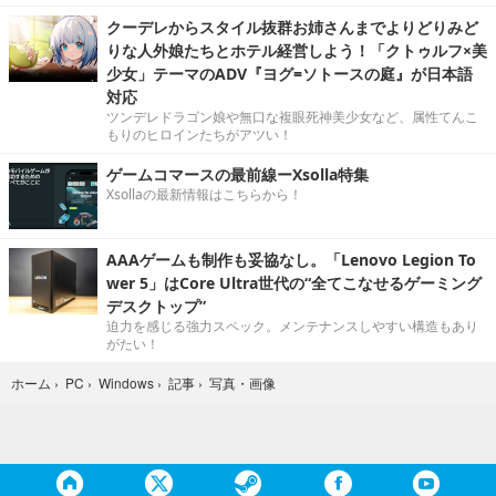
クーデレからスタイル抜群お姉さんまでよりどりみど
りな人外娘たちとホテル経営しよう！「クトゥルフ×美
少女」テーマのADV『ヨグ=ソトースの庭』が日本語
対応
ツンデレドラゴン娘や無口な複眼死神美少女など、属性てんこ
もりのヒロインたちがアツい！
ゲームコマースの最前線ーXsolla特集
Xsollaの最新情報はこちらから！
AAAゲームも制作も妥協なし。「Lenovo Legion To
wer 5」はCore Ultra世代の“全てこなせるゲーミング
デスクトップ”
迫力を感じる強力スペック。メンテナンスしやすい構造もあり
がたい！
写真・画像
ホーム
›
PC
›
Windows
›
記事
›