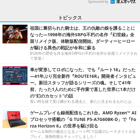
Sponsored by
トピックス
祖国に裏切られた騎士は、王の仇敵の娘を護ることに
なった―1998年の海外SRPG不朽の名作『幻世録』全
面リメイク版、体験版配信開始。ダーティーヒーロー
が駆ける異色の戦記が令和に蘇る
約30年の歴史を誇る海外SRPGの不朽の名作が全面リメイクされ
て登場！
車が変形してロボになった、でも『ルート16』だった
―41年ぶり完全新作『ROUTE16R』開発者インタビュ
ー。新旧スタッフが語るシリーズの魂。そして41年
前、たった1人のために手作業で直した世界に1本だけ
の“幻のカセット”の話
長い時を経て受け継がれる過去と、新たに生まれるものとは。
ゲームプレイも録画配信もこれ1台。AMD Ryzen™ AI
プロセッサ搭載の「G TUNE P5-A7G60BK-D」で『Fo
rza Horizon 6』の世界を駆け回る
ゲーム＆制作の拠点となるノートPCで話題のレースタイトルを
プレイ。放熱性能もチェックしました！