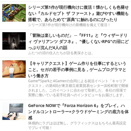
シリーズ第1作が現行機向けに復活！懐かしくも色褪せ
ない『カルドセプト ザ ファースト』遊びやすい機能も
搭載で、あらためて“原典”に触れるのにぴったり
シリーズ第1作が現行機向けの新機能を備えて復活！
「冒険は楽しいものだ」 ─『FF11』と『ウィザードリ
ィ ヴァリアンツ ダフネ』、"優しくないRPG"の沼にど
っぷり沈んだ4人の話
ふたつの沼の住人たちが語る奥深さとは。
【キャリアクエスト】ゲーム作りを仕事にするという
こと。セガの若手の事例に見る，ゲームプログラマと
いう働き方
Game*Sparkと4Gamerの合同による就活イベント「キャリア
クエスト」の第4回が東京都立産業貿易センター浜松町館で開催
されました。このイベントに合わせて取材した、各社の現場で
実際に働いている若手社員へのインタビューをお届けします。
GeForce NOWで『Forza Horizon 6』をプレイ。ハ
ンドルコントローラー×クラウドゲーミングの底力を体
感
体感的にラグはほぼ無し。グラフィックスはもちろん最高設定
でプレイ可能！