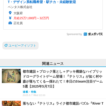
T・デザイン系転職希望・駅チカ・未経験歓迎
ベンタス株式会社
大阪府
月給25万1,000円～32万円
正社員
Sponsored by
ユービーアイソフト
関連ニュース
都市建設＋ブロック落とし＋デッキ構築なハイブリッ
ドローグライトゲーム登場！『テトリス』が如く村や
森が落ちてくる―採れたて！本日のSteam注目ゲーム
5選【2025年5月7日】
連載・特集
2025.5.7 Wed 22:00
落ちない『テトリス』ライク都市建設パズル『River T