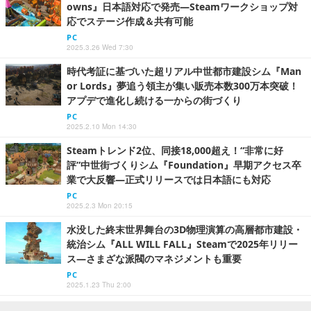
owns』日本語対応で発売―Steamワークショップ対
応でステージ作成＆共有可能
PC
2025.3.26 Wed 7:30
時代考証に基づいた超リアル中世都市建設シム『Man
or Lords』夢追う領主が集い販売本数300万本突破！
アプデで進化し続ける一からの街づくり
PC
2025.2.10 Mon 14:30
Steamトレンド2位、同接18,000超え！“非常に好
評”中世街づくりシム『Foundation』早期アクセス卒
業で大反響―正式リリースでは日本語にも対応
PC
2025.2.3 Mon 20:15
水没した終末世界舞台の3D物理演算の高層都市建設・
統治シム『ALL WILL FALL』Steamで2025年リリー
ス―さまざな派閥のマネジメントも重要
PC
2025.1.23 Thu 2:00