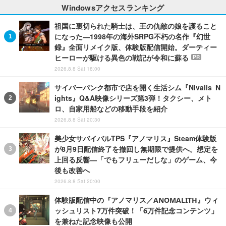
Windowsアクセスランキング
祖国に裏切られた騎士は、王の仇敵の娘を護ること
になった―1998年の海外SRPG不朽の名作『幻世
録』全面リメイク版、体験版配信開始。ダーティー
ヒーローが駆ける異色の戦記が令和に蘇る
PR
2026.8.8 Sat 18:00
サイバーパンク都市で店を開く生活シム『Nivalis N
ights』Q&A映像シリーズ第3弾！タクシー、メト
ロ、自家用船などの移動手段を紹介
2026.8.8 Sat 20:30
美少女サバイバルTPS『アノマリス』Steam体験版
が8月9日配信終了を撤回し無期限で提供へ。想定を
上回る反響―「でもフリューだしな」のゲーム、今
後も改善へ
2026.8.8 Sat 20:00
体験版配信中の『アノマリス／ANOMALITH』ウィ
ッシュリスト7万件突破！「6万件記念コンテンツ」
を兼ねた記念映像も公開