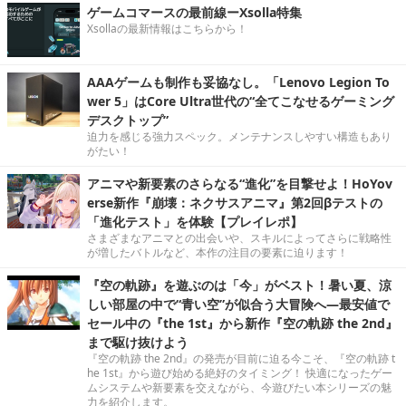
ゲームコマースの最前線ーXsolla特集
Xsollaの最新情報はこちらから！
AAAゲームも制作も妥協なし。「Lenovo Legion To
wer 5」はCore Ultra世代の“全てこなせるゲーミング
デスクトップ”
迫力を感じる強力スペック。メンテナンスしやすい構造もあり
がたい！
アニマや新要素のさらなる“進化”を目撃せよ！HoYov
erse新作『崩壊：ネクサスアニマ』第2回βテストの
「進化テスト」を体験【プレイレポ】
さまざまなアニマとの出会いや、スキルによってさらに戦略性
が増したバトルなど、本作の注目の要素に迫ります！
『空の軌跡』を遊ぶのは「今」がベスト！暑い夏、涼
しい部屋の中で“青い空”が似合う大冒険へ―最安値で
セール中の『the 1st』から新作『空の軌跡 the 2nd』
まで駆け抜けよう
『空の軌跡 the 2nd』の発売が目前に迫る今こそ、『空の軌跡 t
he 1st』から遊び始める絶好のタイミング！ 快適になったゲー
ムシステムや新要素を交えながら、今遊びたい本シリーズの魅
力を紹介します。