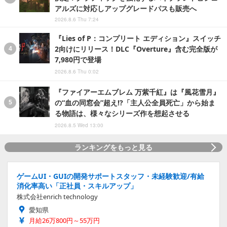
アルズに対応しアップグレードパスも販売へ
2026.8.6 Thu 7:24
『Lies of P：コンプリート エディション』スイッチ
2向けにリリース！DLC『Overture』含む完全版が
7,980円で登場
2026.8.6 Thu 0:02
『ファイアーエムブレム 万紫千紅』は『風花雪月』
の“血の同窓会”超え!?「主人公全員死亡」から始ま
る物語は、様々なシリーズ作を想起させる
2026.8.5 Wed 13:00
ランキングをもっと見る
ゲームUI・GUIの開発サポートスタッフ・未経験歓迎/有給
消化率高い「正社員・スキルアップ」
株式会社enrich technology
愛知県
月給26万800円～55万円