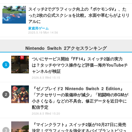
スイッチ2でグラフィック向上の『ポケモンSV』、た
った2枚の公式スクショを比較。水面や草むらがよりリ
アルに
家庭用ゲーム
2025.5.19 Mon 14:56
Nintendo Switch 2アクセスランキング
ついにサービス開始『FF14』スイッチ2版の実力
は？タッチやマウス操作など評価―海外YouTubeチ
ャンネルが検証
2026.8.5 Wed 15:15
『ゼノブレイド2 Nintendo Switch 2 Edition』
「アクセサリーの装備枠が減少」「戦闘時のBGMが
小さくなる」などの不具合。修正データを近日中に
配信予定
2026.8.5 Wed 15:20
『マインクラフト』スイッチ2版が10月27日に発売
決定！グラフィックを強化するバイブラントビジュ