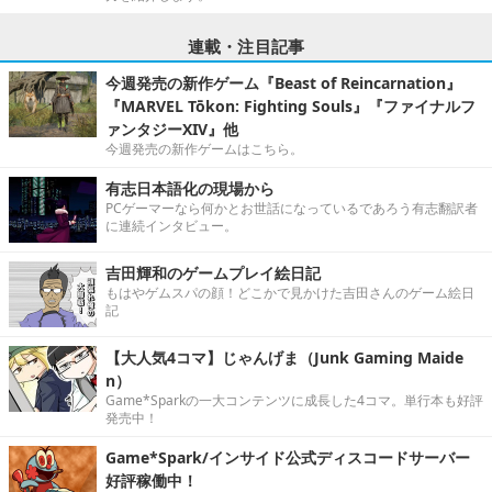
連載・注目記事
今週発売の新作ゲーム『Beast of Reincarnation』
『MARVEL Tōkon: Fighting Souls』『ファイナルフ
ァンタジーXIV』他
今週発売の新作ゲームはこちら。
有志日本語化の現場から
PCゲーマーなら何かとお世話になっているであろう有志翻訳者
に連続インタビュー。
吉田輝和のゲームプレイ絵日記
もはやゲムスパの顔！どこかで見かけた吉田さんのゲーム絵日
記
【大人気4コマ】じゃんげま（Junk Gaming Maide
n）
Game*Sparkの一大コンテンツに成長した4コマ。単行本も好評
発売中！
Game*Spark/インサイド公式ディスコードサーバー
好評稼働中！