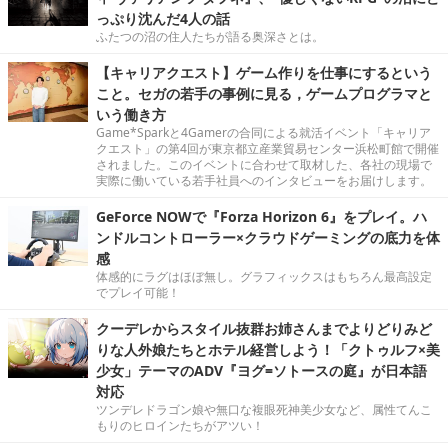
っぷり沈んだ4人の話
ふたつの沼の住人たちが語る奥深さとは。
【キャリアクエスト】ゲーム作りを仕事にするという
こと。セガの若手の事例に見る，ゲームプログラマと
いう働き方
Game*Sparkと4Gamerの合同による就活イベント「キャリア
クエスト」の第4回が東京都立産業貿易センター浜松町館で開催
されました。このイベントに合わせて取材した、各社の現場で
実際に働いている若手社員へのインタビューをお届けします。
GeForce NOWで『Forza Horizon 6』をプレイ。ハ
ンドルコントローラー×クラウドゲーミングの底力を体
感
体感的にラグはほぼ無し。グラフィックスはもちろん最高設定
でプレイ可能！
クーデレからスタイル抜群お姉さんまでよりどりみど
りな人外娘たちとホテル経営しよう！「クトゥルフ×美
少女」テーマのADV『ヨグ=ソトースの庭』が日本語
対応
ツンデレドラゴン娘や無口な複眼死神美少女など、属性てんこ
もりのヒロインたちがアツい！