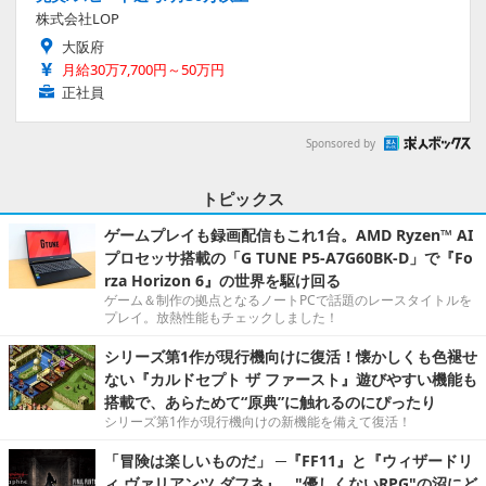
株式会社LOP
大阪府
月給30万7,700円～50万円
正社員
Sponsored by
トピックス
ゲームプレイも録画配信もこれ1台。AMD Ryzen™ AI
プロセッサ搭載の「G TUNE P5-A7G60BK-D」で『Fo
rza Horizon 6』の世界を駆け回る
ゲーム＆制作の拠点となるノートPCで話題のレースタイトルを
プレイ。放熱性能もチェックしました！
シリーズ第1作が現行機向けに復活！懐かしくも色褪せ
ない『カルドセプト ザ ファースト』遊びやすい機能も
搭載で、あらためて“原典”に触れるのにぴったり
シリーズ第1作が現行機向けの新機能を備えて復活！
「冒険は楽しいものだ」 ─『FF11』と『ウィザードリ
ィ ヴァリアンツ ダフネ』、"優しくないRPG"の沼にど