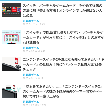
スイッチ「バーチャルゲームカード」をやめて従来の
方法に切り替える方法！オンラインでしか遊ばない人
は必見
家庭用ゲーム
2025.5.1 Thu 12:45
「スイッチ」でDL版貸し借りしやすい「バーチャルゲ
ームカード」が利用可能に！「スイッチ2」とのおすそ
わけ通信も
家庭用ゲーム
2025.4.30 Wed 9:48
ニンテンドースイッチ2を遊ぶなら知っておきたい「キ
ーカード」の仕組み！特に“パッケージ版購入派”は要
チェック
家庭用ゲーム
2025.4.3 Thu 0:17
「味もみておきたい」……「ニンテンドースイッチ2」
のゲームカードの味の予想が海外ゲーマー間でやべー
勢いですげー盛り上がる
家庭用ゲーム
2025.1.20 Mon 12:30