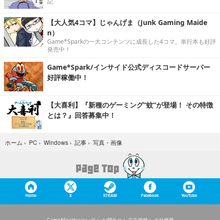
記
【大人気4コマ】じゃんげま（Junk Gaming Maide
n）
Game*Sparkの一大コンテンツに成長した4コマ。単行本も好評
発売中！
Game*Spark/インサイド公式ディスコードサーバー
好評稼働中！
【大喜利】『新種のゲーミング“蚊”が登場！ その特徴
とは？』回答募集中！
写真・画像
ホーム
›
PC
›
Windows
›
記事
›
Home
X
STEAM
Facebook
YouTube
Game*Sparkについて
お問合せ
広告掲載
会社概要