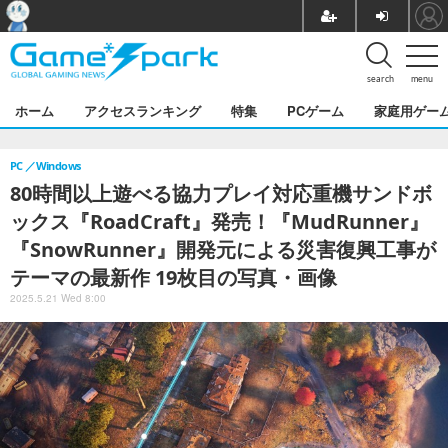
search
menu
ホーム
アクセスランキング
特集
PCゲーム
家庭用ゲー
PC
Windows
80時間以上遊べる協力プレイ対応重機サンドボ
ックス『RoadCraft』発売！『MudRunner』
『SnowRunner』開発元による災害復興工事が
テーマの最新作 19枚目の写真・画像
2025.5.21 Wed 8:00