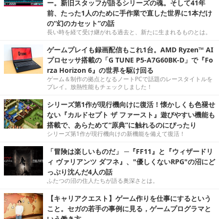
ー。新旧スタッフが語るシリーズの魂。そして41年
前、たった1人のために手作業で直した世界に1本だけ
の“幻のカセット”の話
長い時を経て受け継がれる過去と、新たに生まれるものとは。
ゲームプレイも録画配信もこれ1台。AMD Ryzen™ AI
プロセッサ搭載の「G TUNE P5-A7G60BK-D」で『Fo
rza Horizon 6』の世界を駆け回る
ゲーム＆制作の拠点となるノートPCで話題のレースタイトルを
プレイ。放熱性能もチェックしました！
シリーズ第1作が現行機向けに復活！懐かしくも色褪せ
ない『カルドセプト ザ ファースト』遊びやすい機能も
搭載で、あらためて“原典”に触れるのにぴったり
シリーズ第1作が現行機向けの新機能を備えて復活！
「冒険は楽しいものだ」 ─『FF11』と『ウィザードリ
ィ ヴァリアンツ ダフネ』、"優しくないRPG"の沼にど
っぷり沈んだ4人の話
ふたつの沼の住人たちが語る奥深さとは。
【キャリアクエスト】ゲーム作りを仕事にするという
こと。セガの若手の事例に見る，ゲームプログラマと
いう働き方