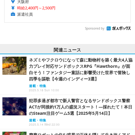
大阪府
時給2,400円～2,500円
派遣社員
Sponsored by
関連ニュース
ネズミやフクロウになって森に動物村を築く最大4人協
力プレイ対応サンドボックスRPG『Hawthorn』が面
白そう！ファンタジー童話に影響受けた世界で冒険し
四季を謳歌【今週のインディー3選】
連載・特集
2025.5.18 Sun 10:00
犯罪多過ぎ都市で新人警官となるサンドボックス警察
ACTが同接約1万人の盛況スタート！―採れたて！本日
のSteam注目ゲーム5選【2025年5月14日】
連載・特集
2025.5.14 Wed 22:00
廃棄ロボットの住む惑星で正体を隠して生き抜くアド