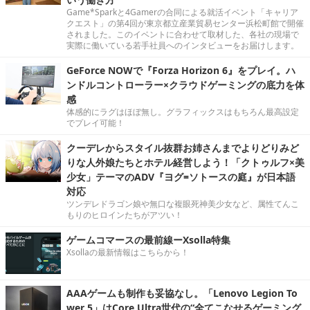
Game*Sparkと4Gamerの合同による就活イベント「キャリア
クエスト」の第4回が東京都立産業貿易センター浜松町館で開催
されました。このイベントに合わせて取材した、各社の現場で
実際に働いている若手社員へのインタビューをお届けします。
GeForce NOWで『Forza Horizon 6』をプレイ。ハ
ンドルコントローラー×クラウドゲーミングの底力を体
感
体感的にラグはほぼ無し。グラフィックスはもちろん最高設定
でプレイ可能！
クーデレからスタイル抜群お姉さんまでよりどりみど
りな人外娘たちとホテル経営しよう！「クトゥルフ×美
少女」テーマのADV『ヨグ=ソトースの庭』が日本語
対応
ツンデレドラゴン娘や無口な複眼死神美少女など、属性てんこ
もりのヒロインたちがアツい！
ゲームコマースの最前線ーXsolla特集
Xsollaの最新情報はこちらから！
AAAゲームも制作も妥協なし。「Lenovo Legion To
wer 5」はCore Ultra世代の“全てこなせるゲーミング