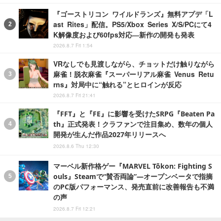
『ゴーストリコン ワイルドランズ』無料アプデ「L
ast Rites」配信。PS5/Xbox Series X/S/PCにて4
K解像度および60fps対応―新作の開発も発表
2026.8.7 Fri 1:54
VRなしでも見渡しながら、チョットだけ触りながら
麻雀！脱衣麻雀『スーパーリアル麻雀 Venus Retu
rns』対局中に“触れる”とヒロインが反応
2026.8.7 Fri 21:41
『FFT』と『FE』に影響を受けたSRPG『Beaten Pa
th』正式発表！クラファンで注目集め、数年の個人
開発が生んだ作品2027年リリースへ
2026.8.6 Thu 12:30
マーベル新作格ゲー『MARVEL Tōkon: Fighting S
ouls』Steamで“賛否両論”―オープンベータで指摘
のPC版パフォーマンス、発売直前に改善報告も不満
の声
2026.8.7 Fri 12:21