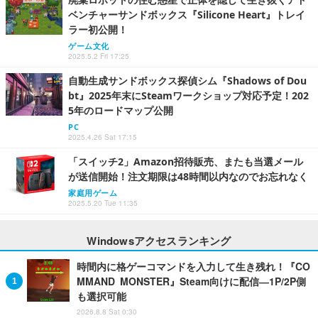
ベンチャーサンドボックス『Silicone Heart』トレイ
ラー初公開！
ゲーム文化
2025.5.2 Fri 17:25
自動生成サンドボックス探偵シム『Shadows of Dou
bt』2025年末にSteamワークショップ対応予定！202
5年のロードマップ公開
PC
2025.4.26 Sat 17:15
「スイッチ2」Amazon招待販売、またも当選メール
が送信開始！注文期限は48時間以内なのでお忘れなく
家庭用ゲーム
2025.5.20 Tue 11:35
Windowsアクセスランキング
時間内に格ゲーコマンドを入力して生き残れ！『CO
MMAND MONSTER』Steam向けに配信―1P/2P側
も選択可能
2026.8.8 Sat 0:30