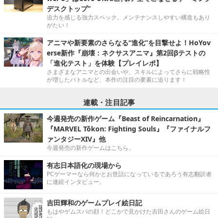
デスクトップ”
迫力を感じる強力スペック。メンテナンスしやすい構造もあり
がたい！
アニマや新要素のさらなる“進化”を目撃せよ！HoYov
erse新作『崩壊：ネクサスアニマ』第2回βテストの
「進化テスト」を体験【プレイレポ】
さまざまなアニマとの出会いや、スキルによってさらに戦略性
が増したバトルなど、本作の注目の要素に迫ります！
連載・注目記事
今週発売の新作ゲーム『Beast of Reincarnation』
『MARVEL Tōkon: Fighting Souls』『ファイナルフ
ァンタジーXIV』他
今週発売の新作ゲームはこちら。
有志日本語化の現場から
PCゲーマーなら何かとお世話になっているであろう有志翻訳者
に連続インタビュー。
吉田輝和のゲームプレイ絵日記
もはやゲムスパの顔！どこかで見かけた吉田さんのゲーム絵日