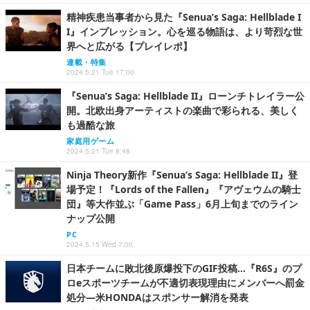
精神疾患当事者から見た『Senua’s Saga: Hellblade I
I』インプレッション。心を巡る物語は、より苛烈な世
界へと広がる【プレイレポ】
連載・特集
2024.5.21 Tue 17:00
『Senua’s Saga: Hellblade II』ローンチトレイラー公
開。北欧出身アーティストの楽曲で彩られる、美しく
も過酷な旅
家庭用ゲーム
2024.5.21 Tue 8:48
Ninja Theory新作『Senua’s Saga: Hellblade II』登
場予定！『Lords of the Fallen』『アヴェウムの騎士
団』等大作並ぶ「Game Pass」6月上旬までのライン
ナップ公開
PC
2024.5.15 Wed 7:00
日本チームに敗北後原爆投下のGIF投稿…『R6S』のプ
ロeスポーツチームが不適切表現理由にメンバーへ罰金
処分―米HONDAはスポンサー解消を発表