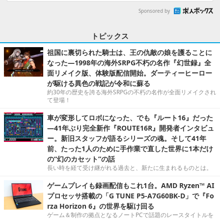
Sponsored by
トピックス
祖国に裏切られた騎士は、王の仇敵の娘を護ることに
なった―1998年の海外SRPG不朽の名作『幻世録』全
面リメイク版、体験版配信開始。ダーティーヒーロー
が駆ける異色の戦記が令和に蘇る
約30年の歴史を誇る海外SRPGの不朽の名作が全面リメイクされ
て登場！
車が変形してロボになった、でも『ルート16』だった
―41年ぶり完全新作『ROUTE16R』開発者インタビュ
ー。新旧スタッフが語るシリーズの魂。そして41年
前、たった1人のために手作業で直した世界に1本だけ
の“幻のカセット”の話
長い時を経て受け継がれる過去と、新たに生まれるものとは。
ゲームプレイも録画配信もこれ1台。AMD Ryzen™ AI
プロセッサ搭載の「G TUNE P5-A7G60BK-D」で『Fo
rza Horizon 6』の世界を駆け回る
ゲーム＆制作の拠点となるノートPCで話題のレースタイトルを