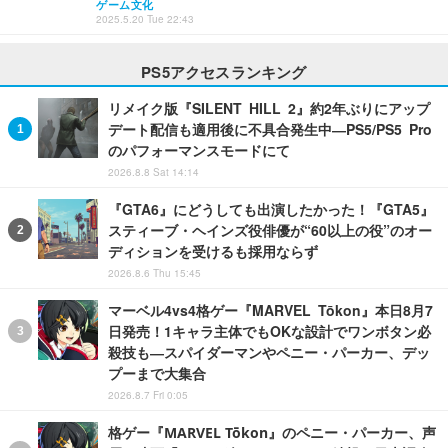
ゲーム文化
2025.5.20 Tue 22:43
PS5アクセスランキング
リメイク版『SILENT HILL 2』約2年ぶりにアップ
デート配信も適用後に不具合発生中―PS5/PS5 Pro
のパフォーマンスモードにて
2026.8.8 Sat 14:14
『GTA6』にどうしても出演したかった！『GTA5』
スティーブ・ヘインズ役俳優が“60以上の役”のオー
ディションを受けるも採用ならず
2026.8.6 Thu 15:45
マーベル4vs4格ゲー『MARVEL Tōkon』本日8月7
日発売！1キャラ主体でもOKな設計でワンボタン必
殺技も―スパイダーマンやペニー・パーカー、デッ
プーまで大集合
2026.8.7 Fri 0:05
格ゲー『MARVEL Tōkon』のペニー・パーカー、声