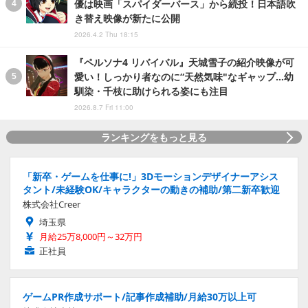
優は映画「スパイダーバース」から続投！日本語吹
き替え映像が新たに公開
2026.4.2 Thu 18:15
『ペルソナ4 リバイバル』天城雪子の紹介映像が可
愛い！しっかり者なのに“天然気味"なギャップ…幼
馴染・千枝に助けられる姿にも注目
2026.8.7 Fri 11:00
ランキングをもっと見る
「新卒・ゲームを仕事に!」3Dモーションデザイナーアシス
タント/未経験OK/キャラクターの動きの補助/第二新卒歓迎
株式会社Creer
埼玉県
月給25万8,000円～32万円
正社員
ゲームPR作成サポート/記事作成補助/月給30万以上可