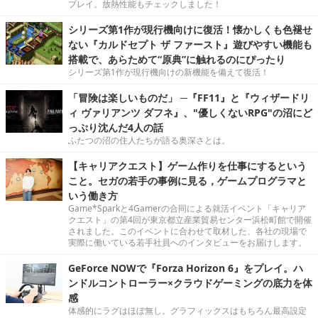
プレイ。放熱性能もチェックしました！
シリーズ第1作が現行機向けに復活！懐かしくも色褪せ
ない『カルドセプト ザ ファースト』遊びやすい機能も
搭載で、あらためて“原典”に触れるのにぴったり
シリーズ第1作が現行機向けの新機能を備えて復活！
「冒険は楽しいものだ」 ─『FF11』と『ウィザードリ
ィ ヴァリアンツ ダフネ』、"優しくないRPG"の沼にど
っぷり沈んだ4人の話
ふたつの沼の住人たちが語る奥深さとは。
【キャリアクエスト】ゲーム作りを仕事にするという
こと。セガの若手の事例に見る，ゲームプログラマと
いう働き方
Game*Sparkと4Gamerの合同による就活イベント「キャリア
クエスト」の第4回が東京都立産業貿易センター浜松町館で開催
されました。このイベントに合わせて取材した、各社の現場で
実際に働いている若手社員へのインタビューをお届けします。
GeForce NOWで『Forza Horizon 6』をプレイ。ハ
ンドルコントローラー×クラウドゲーミングの底力を体
感
体感的にラグはほぼ無し。グラフィックスはもちろん最高設定