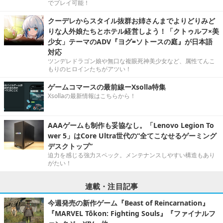
でプレイ可能！
クーデレからスタイル抜群お姉さんまでよりどりみど
りな人外娘たちとホテル経営しよう！「クトゥルフ×美
少女」テーマのADV『ヨグ=ソトースの庭』が日本語
対応
ツンデレドラゴン娘や無口な複眼死神美少女など、属性てんこ
もりのヒロインたちがアツい！
ゲームコマースの最前線ーXsolla特集
Xsollaの最新情報はこちらから！
AAAゲームも制作も妥協なし。「Lenovo Legion To
wer 5」はCore Ultra世代の“全てこなせるゲーミング
デスクトップ”
迫力を感じる強力スペック。メンテナンスしやすい構造もあり
がたい！
連載・注目記事
今週発売の新作ゲーム『Beast of Reincarnation』
『MARVEL Tōkon: Fighting Souls』『ファイナルフ