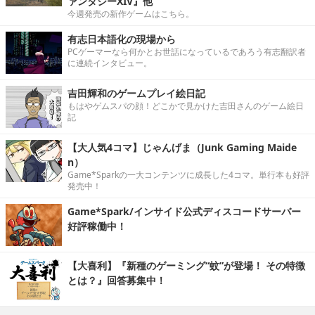
ァンタジーXIV』他
今週発売の新作ゲームはこちら。
有志日本語化の現場から
PCゲーマーなら何かとお世話になっているであろう有志翻訳者
に連続インタビュー。
吉田輝和のゲームプレイ絵日記
もはやゲムスパの顔！どこかで見かけた吉田さんのゲーム絵日
記
【大人気4コマ】じゃんげま（Junk Gaming Maide
n）
Game*Sparkの一大コンテンツに成長した4コマ。単行本も好評
発売中！
Game*Spark/インサイド公式ディスコードサーバー
好評稼働中！
【大喜利】『新種のゲーミング“蚊”が登場！ その特徴
とは？』回答募集中！