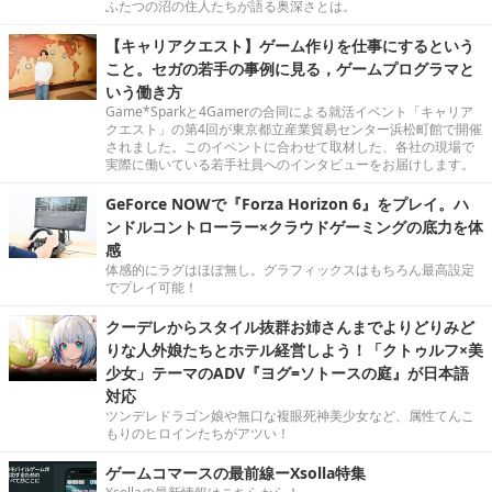
ふたつの沼の住人たちが語る奥深さとは。
【キャリアクエスト】ゲーム作りを仕事にするという
こと。セガの若手の事例に見る，ゲームプログラマと
いう働き方
Game*Sparkと4Gamerの合同による就活イベント「キャリア
クエスト」の第4回が東京都立産業貿易センター浜松町館で開催
されました。このイベントに合わせて取材した、各社の現場で
実際に働いている若手社員へのインタビューをお届けします。
GeForce NOWで『Forza Horizon 6』をプレイ。ハ
ンドルコントローラー×クラウドゲーミングの底力を体
感
体感的にラグはほぼ無し。グラフィックスはもちろん最高設定
でプレイ可能！
クーデレからスタイル抜群お姉さんまでよりどりみど
りな人外娘たちとホテル経営しよう！「クトゥルフ×美
少女」テーマのADV『ヨグ=ソトースの庭』が日本語
対応
ツンデレドラゴン娘や無口な複眼死神美少女など、属性てんこ
もりのヒロインたちがアツい！
ゲームコマースの最前線ーXsolla特集