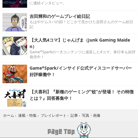
に連続インタビュー。
吉田輝和のゲームプレイ絵日記
もはやゲムスパの顔！どこかで見かけた吉田さんのゲーム絵日
記
【大人気4コマ】じゃんげま（Junk Gaming Maide
n）
Game*Sparkの一大コンテンツに成長した4コマ。単行本も好評
発売中！
Game*Spark/インサイド公式ディスコードサーバー
好評稼働中！
【大喜利】『新種のゲーミング“蚊”が登場！ その特徴
とは？』回答募集中！
写真・画像
ホーム
›
連載・特集
›
プレイレポート
›
記事
›