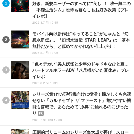
好き、新規ユーザーのすべてに“良し”！ 唯一無二の
「不穏生活シム」恐怖も暮らしもお好み次第【プレ
イレポ】
2026.8.7 Fri 19:45
モバイル向け新作は“やってること”がちゃんと『幻
想水滸伝』。『幻想水滸伝 STAR LEAP』は「基本
無料だから」と舐めてかかれない仕上がり！
2026.8.7 Fri 18:00
“色々デカい”美人妖怪と少年のドキドキなひと夏…
ハートフルホラーADV『八尺様がいた夏休み』プレ
イレポ
2026.8.2 Sun 19:00
シリーズ第1作が現行機向けに復活！懐かしくも色褪
せない『カルドセプト ザ ファースト』遊びやすい機
能も搭載で、あらためて“原典”に触れるのにぴった
り
PR
2026.7.30 Thu 12:00
圧倒的ボリュームのシリーズ集大成が再び！スロー