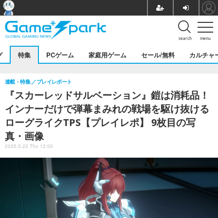
search
menu
グ
特集
PCゲーム
家庭用ゲーム
セール/無料
カルチャ
連載・特集
プレイレポート
『スカーレッドサルベーション』鎧は消耗品！
インナーだけで弾幕まみれの戦場を駆け抜ける
ローグライクTPS【プレイレポ】 9枚目の写
真・画像
2025.5.22 Thu 12:00