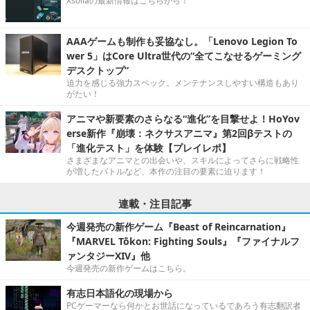
Xsollaの最新情報はこちらから！
AAAゲームも制作も妥協なし。「Lenovo Legion To
wer 5」はCore Ultra世代の“全てこなせるゲーミング
デスクトップ”
迫力を感じる強力スペック。メンテナンスしやすい構造もあり
がたい！
アニマや新要素のさらなる“進化”を目撃せよ！HoYov
erse新作『崩壊：ネクサスアニマ』第2回βテストの
「進化テスト」を体験【プレイレポ】
さまざまなアニマとの出会いや、スキルによってさらに戦略性
が増したバトルなど、本作の注目の要素に迫ります！
連載・注目記事
今週発売の新作ゲーム『Beast of Reincarnation』
『MARVEL Tōkon: Fighting Souls』『ファイナルフ
ァンタジーXIV』他
今週発売の新作ゲームはこちら。
有志日本語化の現場から
PCゲーマーなら何かとお世話になっているであろう有志翻訳者