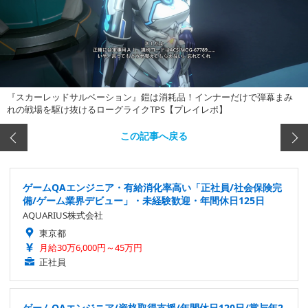
『スカーレッドサルベーション』鎧は消耗品！インナーだけで弾幕まみ
れの戦場を駆け抜けるローグライクTPS【プレイレポ】
この記事へ戻る
ゲームQAエンジニア・有給消化率高い「正社員/社会保険完
備/ゲーム業界デビュー」・未経験歓迎・年間休日125日
AQUARIUS株式会社
東京都
月給30万6,000円～45万円
正社員
ゲームQAエンジニア/資格取得支援/年間休日120日/賞与年2