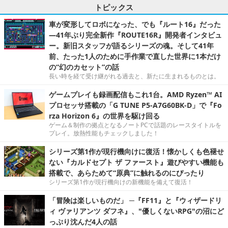
トピックス
車が変形してロボになった、でも『ルート16』だった
―41年ぶり完全新作『ROUTE16R』開発者インタビュ
ー。新旧スタッフが語るシリーズの魂。そして41年
前、たった1人のために手作業で直した世界に1本だけ
の“幻のカセット”の話
長い時を経て受け継がれる過去と、新たに生まれるものとは。
ゲームプレイも録画配信もこれ1台。AMD Ryzen™ AI
プロセッサ搭載の「G TUNE P5-A7G60BK-D」で『Fo
rza Horizon 6』の世界を駆け回る
ゲーム＆制作の拠点となるノートPCで話題のレースタイトルを
プレイ。放熱性能もチェックしました！
シリーズ第1作が現行機向けに復活！懐かしくも色褪せ
ない『カルドセプト ザ ファースト』遊びやすい機能も
搭載で、あらためて“原典”に触れるのにぴったり
シリーズ第1作が現行機向けの新機能を備えて復活！
「冒険は楽しいものだ」 ─『FF11』と『ウィザードリ
ィ ヴァリアンツ ダフネ』、"優しくないRPG"の沼にど
っぷり沈んだ4人の話