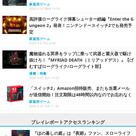
家庭用ゲーム
2025.4.30 Wed 14:50
高評価ローグライク弾幕シューター続編『Enter the G
ungeon 2』発表！ニンテンドースイッチ2でも発売予
定
家庭用ゲーム
2025.4.3 Thu 6:00
魔物溢れる冥界をラップに乗って武器と重火器で駆け
抜けろ！『MYRIAD DEATH（ミリアッドデス）』【げ
むすぱローグライク/ローグライト部】
連載・特集
2025.4.20 Sun 13:00
「スイッチ2」Amazon招待販売、またも当選メール
が送信開始！注文期限は48時間以内なのでお忘れなく
家庭用ゲーム
2025.5.20 Tue 11:35
プレイレポートアクセスランキング
『ほの暮しの庭』は『夜廻』ファン、スローライフ