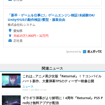
「新卒・ゲームを仕事に!」ゲームエンジン検証/未経験OK/
UnityやUEの動作検証/髪型・服装自由
株式会社ELシステム
愛知県
月給25万1,900円～32万円
正社員
Sponsored by
関連ニュース
これは…アニメ美少女版『Returnal』！？コンパイル
ハート新作、大量弾幕TPSのティーザー映像公開
ニュース
2025.1.29 Wed 12:34
ギラギラ弾幕がより鮮明に！4周年『Returnal』PS5 P
ro向け無料アプデが配信