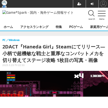
search
menu
ホーム
アクセスランキング
特集
PCゲーム
家庭用ゲー
PC
Windows
2DACT『Haneda Girl』Steamにてリリース―
小柄で超機敏な戦士と重厚なコンバットメカを
切り替えてステージ攻略 1枚目の写真・画像
2025.5.23 Fri 22:53