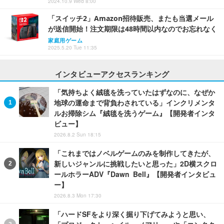
2024.10.9 Wed 8:00
「スイッチ2」Amazon招待販売、またも当選メール
が送信開始！注文期限は48時間以内なのでお忘れなく
家庭用ゲーム
2025.5.20 Tue 11:35
インタビューアクセスランキング
「気持ちよく絨毯を洗っていたはずなのに、なぜか
地球の運命まで背負わされている」インクリメンタ
ルお掃除シム『絨毯を洗うゲーム』【開発者インタ
ビュー】
2026.8.2 Sun 18:15
「これまではノベルゲームのみを制作してきたが、
新しいジャンルに挑戦したいと思った」2D横スクロ
ールホラーADV『Dawn Bell』【開発者インタビュ
ー】
2026.8.3 Mon 17:30
「ハードSFをより深く掘り下げてみようと思い、