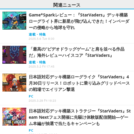
関連ニュース
Game*Sparkレビュー：『StarVaders』デッキ構築
ローグライト界に新星が飛び込んできた！インベーダ
ーの侵略から地球を守れ
連載・特集
2025.5.6 Tue 8:00
「最高の“ビデオドラッグゲーム”と肩を並べる作品
だ」海外レビューハイスコア『StarVaders』
連載・特集
2025.5.2 Fri 17:45
日本語対応デッキ構築ローグライク『StarVaders』4
月30日リリース！ロボットに乗り込みグリッドベース
の戦場でエイリアン撃退
PC
2025.3.28 Fri 19:23
日本語対応デッキ構築ストラテジー『StarVaders』St
eam Nextフェス開催に先駆け体験版配信開始―ゲー
ム本編が抽選で当たるキャンペーンも
PC