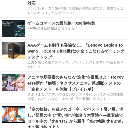
対応
ツンデレドラゴン娘や無口な複眼死神美少女など、属性てんこ
もりのヒロインたちがアツい！
ゲームコマースの最前線ーXsolla特集
Xsollaの最新情報はこちらから！
AAAゲームも制作も妥協なし。「Lenovo Legion To
wer 5」はCore Ultra世代の“全てこなせるゲーミング
デスクトップ”
迫力を感じる強力スペック。メンテナンスしやすい構造もあり
がたい！
アニマや新要素のさらなる“進化”を目撃せよ！HoYov
erse新作『崩壊：ネクサスアニマ』第2回βテストの
「進化テスト」を体験【プレイレポ】
さまざまなアニマとの出会いや、スキルによってさらに戦略性
が増したバトルなど、本作の注目の要素に迫ります！
『空の軌跡』を遊ぶのは「今」がベスト！暑い夏、涼
しい部屋の中で“青い空”が似合う大冒険へ―最安値で
セール中の『the 1st』から新作『空の軌跡 the 2nd』
まで駆け抜けよう