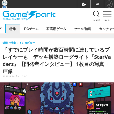
search
menu
グ
特集
PCゲーム
家庭用ゲーム
セール/無料
カルチャ
連載・特集
インタビュー
「すでにプレイ時間が数百時間に達しているプ
レイヤーも」デッキ構築ローグライト『StarVa
ders』【開発者インタビュー】 1枚目の写真・
画像
2025.5.24 Sat 10:00