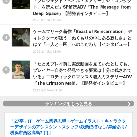
「プロジェクト・ヘイル・メアリー」や「コンタク
ト」を読んだ」SF解読ADV『The Message from
Deep Space』【開発者インタビュー】
2026.8.1 Sat 18:45
ゲームフリーク新作『Beast of Reincarnation』デ
ィレクターが狙う「ぬくもりの中にある寂しさ」と
は？「一人と一匹」へのこだわり【インタビュー】
2026.8.1 Sat 12:00
「たとえプレイ前に実況動画を見ていたとしても、
プレイヤー自身で発見できる要素は十分に残されて
いる」エロティックロマンス＆殺人ミステリーADV
『The Crimson Maid』【開発者インタビュー】
2026.8.3 Mon 18:50
ランキングをもっと見る
「27卒」IT・ゲーム業界志望・ゲームイラスト・キャラクタ
ーデザインのアシスタントスタッフ/残業ほぼなし/昇給あり/
横浜市西区高島2丁目