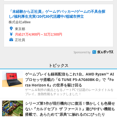
「未経験から正社員」ゲームデバッカー/ゲームの不具合探
し/福利厚生充実/20代30代活躍中/稲城市押立
株式会社alBee
東京都
月給21万4,900円～32万2,500円
正社員
Sponsored by
トピックス
ゲームプレイも録画配信もこれ1台。AMD Ryzen™ AI
プロセッサ搭載の「G TUNE P5-A7G60BK-D」で『Fo
rza Horizon 6』の世界を駆け回る
ゲーム＆制作の拠点となるノートPCで話題のレースタイトルを
プレイ。放熱性能もチェックしました！
シリーズ第1作が現行機向けに復活！懐かしくも色褪せ
ない『カルドセプト ザ ファースト』遊びやすい機能も
搭載で、あらためて“原典”に触れるのにぴったり