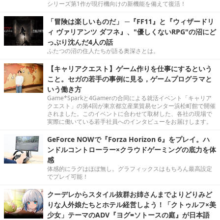
シリーズ第1作が現行機向けの新機能を備えて復活！
「冒険は楽しいものだ」 ─『FF11』と『ウィザードリ
ィ ヴァリアンツ ダフネ』、"優しくないRPG"の沼にど
っぷり沈んだ4人の話
ふたつの沼の住人たちが語る奥深さとは。
【キャリアクエスト】ゲーム作りを仕事にするという
こと。セガの若手の事例に見る，ゲームプログラマと
いう働き方
Game*Sparkと4Gamerの合同による就活イベント「キャリア
クエスト」の第4回が東京都立産業貿易センター浜松町館で開催
されました。このイベントに合わせて取材した、各社の現場で
実際に働いている若手社員へのインタビューをお届けします。
GeForce NOWで『Forza Horizon 6』をプレイ。ハ
ンドルコントローラー×クラウドゲーミングの底力を体
感
体感的にラグはほぼ無し。グラフィックスはもちろん最高設定
でプレイ可能！
クーデレからスタイル抜群お姉さんまでよりどりみど
りな人外娘たちとホテル経営しよう！「クトゥルフ×美
少女」テーマのADV『ヨグ=ソトースの庭』が日本語