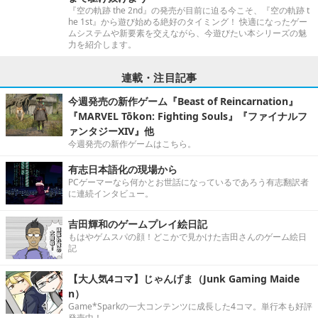
『空の軌跡 the 2nd』の発売が目前に迫る今こそ、『空の軌跡 t
he 1st』から遊び始める絶好のタイミング！ 快適になったゲー
ムシステムや新要素を交えながら、今遊びたい本シリーズの魅
力を紹介します。
連載・注目記事
今週発売の新作ゲーム『Beast of Reincarnation』
『MARVEL Tōkon: Fighting Souls』『ファイナルフ
ァンタジーXIV』他
今週発売の新作ゲームはこちら。
有志日本語化の現場から
PCゲーマーなら何かとお世話になっているであろう有志翻訳者
に連続インタビュー。
吉田輝和のゲームプレイ絵日記
もはやゲムスパの顔！どこかで見かけた吉田さんのゲーム絵日
記
【大人気4コマ】じゃんげま（Junk Gaming Maide
n）
Game*Sparkの一大コンテンツに成長した4コマ。単行本も好評
発売中！