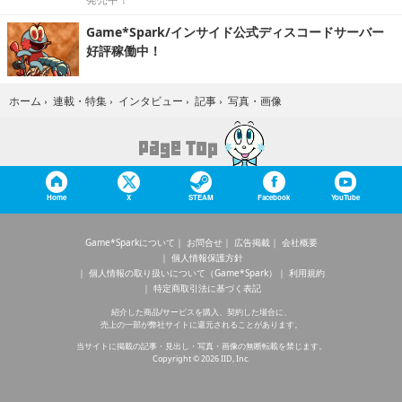
Game*Spark/インサイド公式ディスコードサーバー
好評稼働中！
写真・画像
ホーム
›
連載・特集
›
インタビュー
›
記事
›
Home
X
STEAM
Facebook
YouTube
Game*Sparkについて
お問合せ
広告掲載
会社概要
個人情報保護方針
個人情報の取り扱いについて（Game*Spark）
利用規約
特定商取引法に基づく表記
紹介した商品/サービスを購入、契約した場合に、
売上の一部が弊社サイトに還元されることがあります。
当サイトに掲載の記事・見出し・写真・画像の無断転載を禁じます。
Copyright © 2026 IID, Inc.