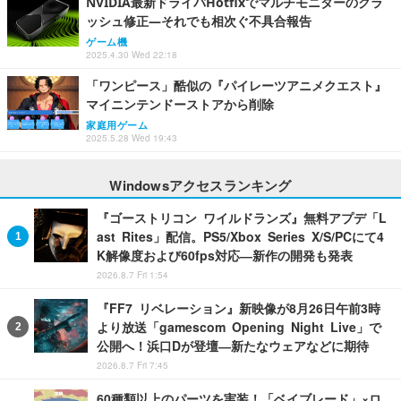
NVIDIA最新ドライバHotfixでマルチモニターのクラ
ッシュ修正―それでも相次ぐ不具合報告
ゲーム機
2025.4.30 Wed 22:18
「ワンピース」酷似の『パイレーツアニメクエスト』
マイニンテンドーストアから削除
家庭用ゲーム
2025.5.28 Wed 19:43
Windowsアクセスランキング
『ゴーストリコン ワイルドランズ』無料アプデ「L
ast Rites」配信。PS5/Xbox Series X/S/PCにて4
K解像度および60fps対応―新作の開発も発表
2026.8.7 Fri 1:54
『FF7 リベレーション』新映像が8月26日午前3時
より放送「gamescom Opening Night Live」で
公開へ！浜口Dが登壇―新たなウェアなどに期待
2026.8.7 Fri 7:45
60種類以上のパーツを実装！「ベイブレード」×ロ