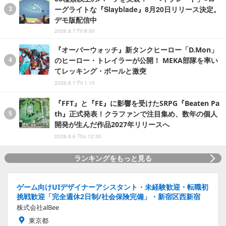
ーグライトな『Slayblade』8月20日リリース決定。
デモ版配信中
2026.8.7 Fri 8:00
『オーバーウォッチ』新タンクヒーロー「D.Mon」
のヒーロー・トレイラーが公開！ MEKA部隊を率い
てレッキング・ボールと激突
2026.8.7 Fri 1:15
『FFT』と『FE』に影響を受けたSRPG『Beaten Pa
th』正式発表！クラファンで注目集め、数年の個人
開発が生んだ作品2027年リリースへ
2026.8.6 Thu 12:30
ランキングをもっと見る
ゲーム向けUIデザイナーアシスタント・未経験歓迎・転職初
挑戦歓迎「完全週休2日制/社会保険完備」・新宿区西新宿
株式会社alBee
東京都