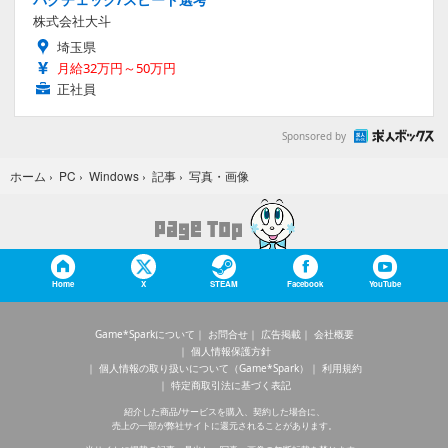
株式会社大斗
埼玉県
月給32万円～50万円
正社員
Sponsored by
写真・画像
ホーム
›
PC
›
Windows
›
記事
›
Home
X
STEAM
Facebook
YouTube
Game*Sparkについて
お問合せ
広告掲載
会社概要
個人情報保護方針
個人情報の取り扱いについて（Game*Spark）
利用規約
特定商取引法に基づく表記
紹介した商品/サービスを購入、契約した場合に、
売上の一部が弊社サイトに還元されることがあります。