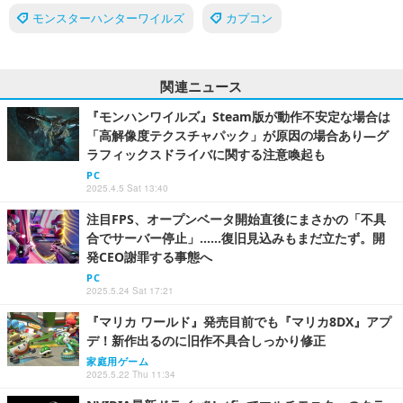
モンスターハンターワイルズ
カプコン
関連ニュース
『モンハンワイルズ』Steam版が動作不安定な場合は
「高解像度テクスチャパック」が原因の場合あり―グ
ラフィックスドライバに関する注意喚起も
PC
2025.4.5 Sat 13:40
注目FPS、オープンベータ開始直後にまさかの「不具
合でサーバー停止」……復旧見込みもまだ立たず。開
発CEO謝罪する事態へ
PC
2025.5.24 Sat 17:21
『マリカ ワールド』発売目前でも『マリカ8DX』アプ
デ！新作出るのに旧作不具合しっかり修正
家庭用ゲーム
2025.5.22 Thu 11:34