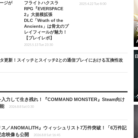
ページが
フライトハクスラ
2025.4.22 Tue 8:00
RPG『EVERSPACE
2』大規模拡張
DLC「Wrath of the
Ancients」は骨太のプ
レイフィールが魅力！
【プレイレポ】
2025.5.13 Tue 23:30
ータ更新！スイッチとスイッチ2との通信プレイにおける互換性改
力して生き残れ！『COMMAND MONSTER』Steam向け
可能
2026.8.8 Sat 0:30
ス／ANOMALITH』ウィッシュリスト7万件突破！「6万件記
記念映像も公開
2026.8.8 Sat 16:45