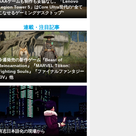
AAAゲームも制作も妥協なし。「Lenovo
Legion Tower 5」はCore Ultra世代の“全て
こなせるゲーミングデスクトップ”
連載・注目記事
今週発売の新作ゲーム『Beast of
Reincarnation』『MARVEL Tōkon:
Fighting Souls』『ファイナルファンタジー
XIV』他
有志日本語化の現場から