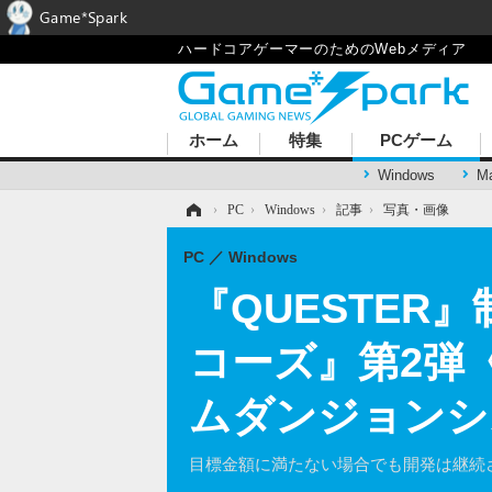
Game*Spark
ハードコアゲーマーのためのWebメディア
ホーム
特集
PCゲーム
Windows
M
ホーム
›
PC
›
Windows
›
記事
›
写真・画像
PC
Windows
『QUESTER
コーズ』第2弾
ムダンジョンシ
目標金額に満たない場合でも開発は継続