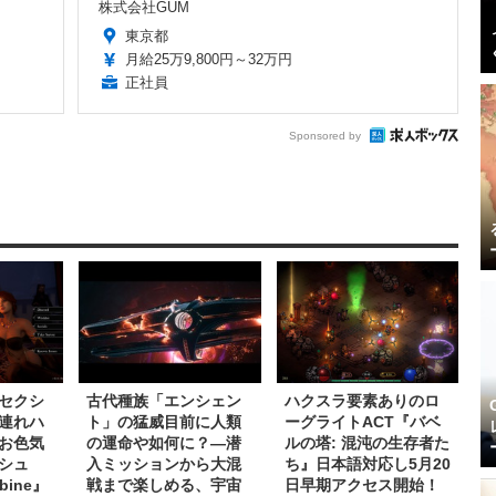
株式会社GUM
東京都
月給25万9,800円～32万円
正社員
Sponsored by
セクシ
古代種族「エンシェン
ハクスラ要素ありのロ
連れハ
ト」の猛威目前に人類
ーグライトACT『バベ
お色気
の運命や如何に？―潜
ルの塔: 混沌の生存者た
シュ
入ミッションから大混
ち』日本語対応し5月20
bine』
戦まで楽しめる、宇宙
日早期アクセス開始！