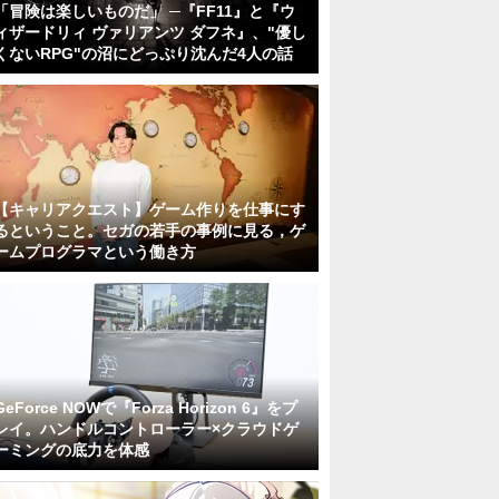
「冒険は楽しいものだ」 ─『FF11』と『ウ
ィザードリィ ヴァリアンツ ダフネ』、"優し
くないRPG"の沼にどっぷり沈んだ4人の話
【キャリアクエスト】ゲーム作りを仕事にす
るということ。セガの若手の事例に見る，ゲ
ームプログラマという働き方
GeForce NOWで『Forza Horizon 6』をプ
レイ。ハンドルコントローラー×クラウドゲ
ーミングの底力を体感