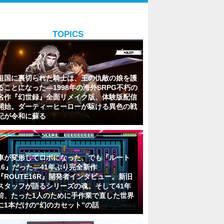
TOPICS
祖国に裏切られた騎士は、王の仇敵の娘を護
ることになった―1998年の海外SRPG不朽の
名作『幻世録』全面リメイク版、体験版配信
開始。ダーティーヒーローが駆ける異色の戦
記が令和に蘇る
車が変形してロボになった、でも『ルート
16』だった―41年ぶり完全新作
『ROUTE16R』開発者インタビュー。新旧
スタッフが語るシリーズの魂。そして41年
前、たった1人のために手作業で直した世界
に1本だけの“幻のカセット”の話