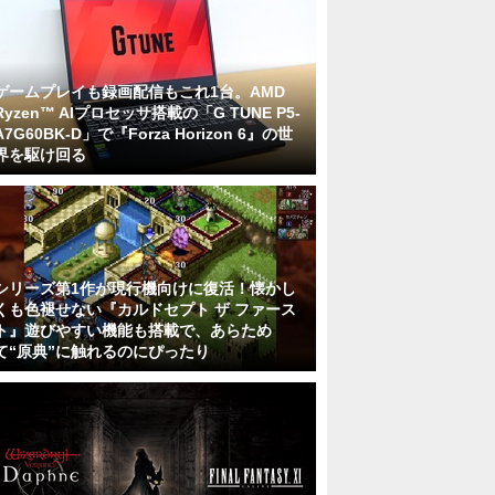
ゲームプレイも録画配信もこれ1台。AMD
Ryzen™ AIプロセッサ搭載の「G TUNE P5-
A7G60BK-D」で『Forza Horizon 6』の世
界を駆け回る
シリーズ第1作が現行機向けに復活！懐かし
くも色褪せない『カルドセプト ザ ファース
ト』遊びやすい機能も搭載で、あらため
て“原典”に触れるのにぴったり