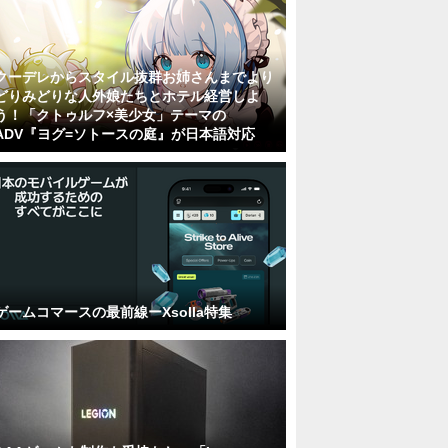
クーデレからスタイル抜群お姉さんまでより
どりみどりな人外娘たちとホテル経営しよ
う！「クトゥルフ×美少女」テーマの
ADV『ヨグ=ソトースの庭』が日本語対応
ゲームコマースの最前線ーXsolla特集