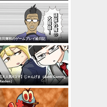
吉田輝和のゲームプレイ絵日記
【大人気4コマ】じゃんげま（Junk Gaming
Maiden）