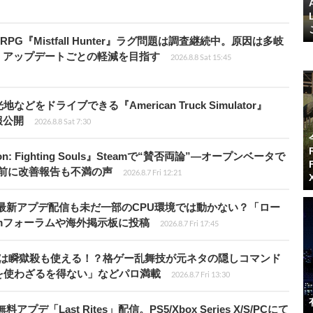
G『Mistfall Hunter』ラグ問題は調査継続中。原因は多岐
、アップデートごとの軽減を目指す
2026.8.8 Sat 15:45
ドライブできる『American Truck Simulator』
情報公開
2026.8.8 Sat 7:30
: Fighting Souls』Steamで“賛否両論”―オープンベータで
前に改善報告も不満の声
2026.8.7 Fri 12:21
最新アプデ配信も未だ一部のCPU環境では動かない？「ロー
amフォーラムや海外掲示板に投稿
2026.8.7 Fri 17:45
プールは瞬獄殺も使える！？格ゲー乱舞技が元ネタの隠しコマンド
を使わざるを得ない」などパロ満載
2026.8.7 Fri 13:30
Last Rites」配信。PS5/Xbox Series X/S/PCにて