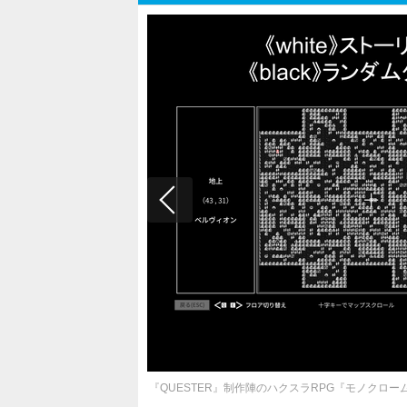
『QUESTER』制作陣のハクスラRPG『モノクロー