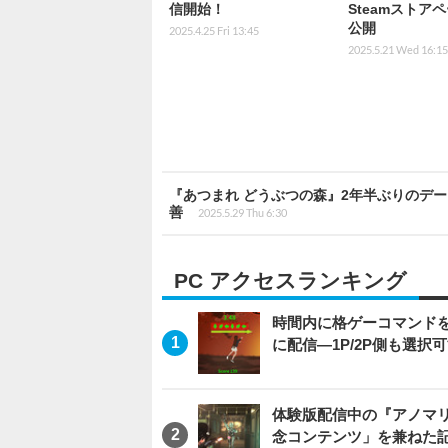
信開始！
Steamストア
公開
2025.4.25 Fri 13:45
2025.5.21 Wed 16:15
『あつまれ どうぶつの森』2年半ぶりのデ
善
2025.5.29 Thu 6:30
PC アクセスランキング
時間内に格ゲーコマンドを入
に配信―1P/2P側も選択
体験版配信中の『アノマリ
念コンテンツ」を兼ねた