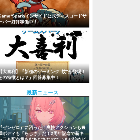
Game*Spark/インサイド公式ディスコードサ
ーバー好評稼働中！
【大喜利】『新種のゲーミング“蚊”が登場！
その特徴とは？』回答募集中！
最新ニュース
『ゼンゼロ』に沼った！爽快アクションも豊
満ボディも「らしさ」だ！2周年記念で新キ
ャラも配布量もむちむちなのでいまが始めど