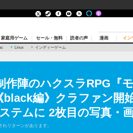
家庭用ゲーム
セール・無料
読者の声
漫画
イン
ac
Linux
インディーゲーム
』制作陣のハクスラRPG『
《black編》クラファン
ステムに 2枚目の写真・
されリターンがあります。