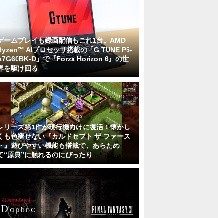
ゲームプレイも録画配信もこれ1台。AMD
Ryzen™ AIプロセッサ搭載の「G TUNE P5-
A7G60BK-D」で『Forza Horizon 6』の世
界を駆け回る
シリーズ第1作が現行機向けに復活！懐かし
くも色褪せない『カルドセプト ザ ファース
ト』遊びやすい機能も搭載で、あらため
て“原典”に触れるのにぴったり