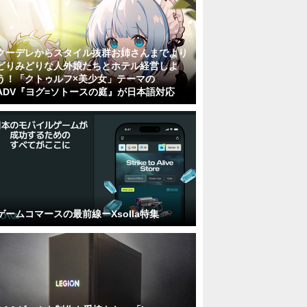
クーデレからスタイル抜群お姉さんまでより
どりみどりな人外娘たちとホテル経営しよ
う！「クトゥルフ×美少女」テーマの
ADV『ヨグ=ソトースの庭』が日本語対応
ゲームコマースの最前線ーXsolla特集