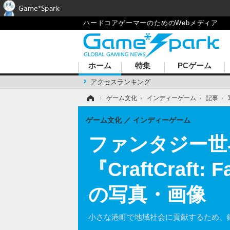
Game*Spark
ハードコアゲーマーのためのWebメディア
ホーム
特集
PCゲーム
アクセスランキング
ホーム
›
ゲーム文化
›
インディーゲーム
›
記事
›
ゲーム文化
インディーゲーム
ファンタジー世
『CraftCraft:
の写真・画像
小さな港町で地域社会に貢献するため、