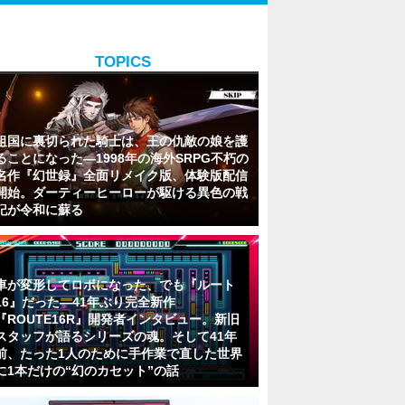
TOPICS
祖国に裏切られた騎士は、王の仇敵の娘を護
ることになった―1998年の海外SRPG不朽の
名作『幻世録』全面リメイク版、体験版配信
開始。ダーティーヒーローが駆ける異色の戦
記が令和に蘇る
車が変形してロボになった、でも『ルート
16』だった―41年ぶり完全新作
『ROUTE16R』開発者インタビュー。新旧
スタッフが語るシリーズの魂。そして41年
前、たった1人のために手作業で直した世界
に1本だけの“幻のカセット”の話