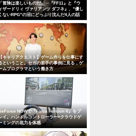
「冒険は楽しいものだ」 ─『FF11』と『ウ
ィザードリィ ヴァリアンツ ダフネ』、"優し
くないRPG"の沼にどっぷり沈んだ4人の話
【キャリアクエスト】ゲーム作りを仕事にす
るということ。セガの若手の事例に見る，ゲ
ームプログラマという働き方
GeForce NOWで『Forza Horizon 6』をプ
レイ。ハンドルコントローラー×クラウドゲ
ーミングの底力を体感