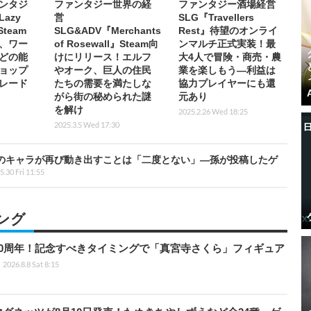
ンタジ
ファンタジー世界の経
ファンタジー酒場経営
azy
営
SLG『Travellers
Steam
SLG&ADV『Merchants
Rest』待望のオンライ
、ワー
of Rosewall』Steam向
ンマルチ正式実装！最
どの能
けにリリース！エルフ
大4人で冒険・商売・農
ョップ
やオーク、巨人の住民
業を楽しもう―利益は
レード
たちの需要を満たしな
協力プレイヤーにも還
がら街の秘められた謎
元あり
を解け
2025.2.26 Wed 18:25
2025.3.5 Wed 17:30
、そのキャラが再び動き出すことは「二度とない」―孫が投稿したゲ
5.30 Fri 11:55
ング
0周年！記念すべきタイミングで「真宮寺さくら」フィギュア
2026.8.8 Sat 8:15