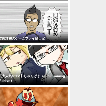
吉田輝和のゲームプレイ絵日記
【大人気4コマ】じゃんげま（Junk Gaming
Maiden）