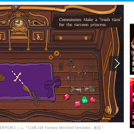
『CraftCraft: Fantasy Merchant Simulator』配信！