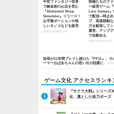
中世ファンタジー世界
怪物たちのファ
で錬金術のお店を営む
ー経営ゲーム『L
『Alchemist Shop
Lion Games』
Simulator』リリース！
で配信―時止め
お手製ポーションや怪
プ、高速移動な
しいキノコなどを販売
力を駆使してシ
運営、アップグ
2025.3.12 Wed 7:00
で自動化も
2025.3.15 Sat 17:39
祖母が21年間プレイし続けた『FF11』
ーマーおばあちゃんの思い出が話題に
2025.
ゲーム文化 アクセスランキ
『サクラ大戦』シリーズ3
化、凛とした抜刀ポーズ