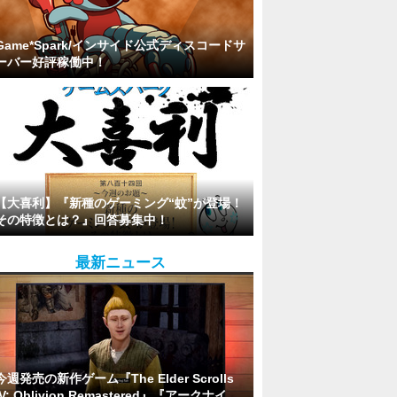
Game*Spark/インサイド公式ディスコードサ
ーバー好評稼働中！
【大喜利】『新種のゲーミング“蚊”が登場！
その特徴とは？』回答募集中！
最新ニュース
今週発売の新作ゲーム『The Elder Scrolls
IV: Oblivion Remastered』『アークナイ