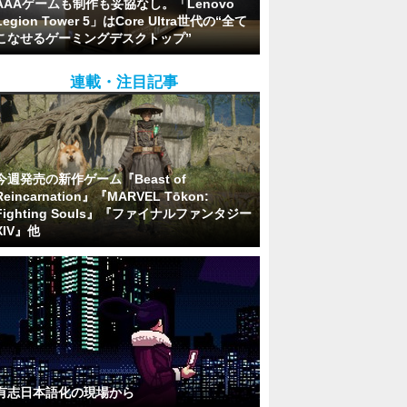
AAAゲームも制作も妥協なし。「Lenovo
Legion Tower 5」はCore Ultra世代の“全て
こなせるゲーミングデスクトップ”
連載・注目記事
今週発売の新作ゲーム『Beast of
Reincarnation』『MARVEL Tōkon:
Fighting Souls』『ファイナルファンタジー
XIV』他
有志日本語化の現場から