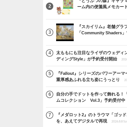
『どうぶつの森』キャラマ
ーム内の便箋風メモカード
『スカイリム』老舗グラフ
「Community Sha
太ももにも注目なライザのウェディ
ディングStyle」が予約受付開始
2026
『Fallout』シリーズのパワーアーマ
重厚感あふれる立ち姿にうっとり
20
自分の手でドットを作って飾れる！
ムコレクション Vol.3」予約受付中
『メダロット2』のトラウマ「ゴッド
を、あえてデジタルで再現
2026.8.8 Sa