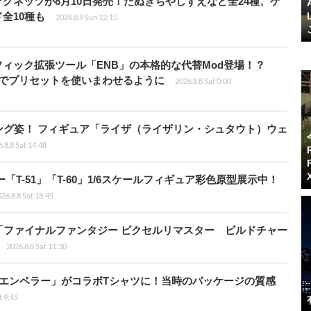
グネッツが8月10日発売！たぬきちやしずえなど全24種、ゲ
全10種も
2026.8.9 Sun 12:15
ィック拡張ツール「ENB」の本格的な代替Mod登場！？
ders」でプリセットを使いまわせるように
2026.8.8 Sat 0:00
ング姿！ フィギュア「ライザ（ライザリン・シュタウト）ウェ
.8.8 Sat 14:48
ー「T-51」「T-60」1/6スケールフィギュア彩色原型展示中！
26.8.8 Sat 18:45
「ファイナルファンタジー ピクセルリマスター ビルドチャー
2026.8.8 Sat 11:30
エンペラー」がコラボTシャツに！当時のパッケージの質感
t 9:45