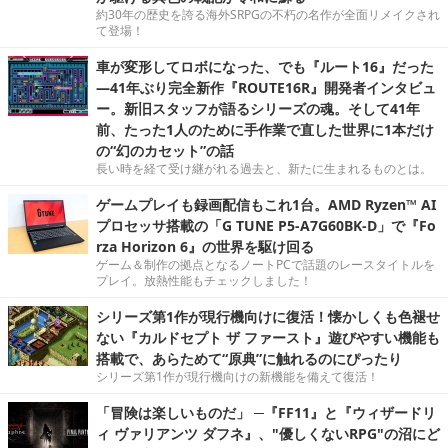
約30年の歴史を誇る海外SRPGの不朽の名作が全面リメイクされ
て登場！
車が変形してロボになった、でも『ルート16』だった
―41年ぶり完全新作『ROUTE16R』開発者インタビュ
ー。新旧スタッフが語るシリーズの魂。そして41年
前、たった1人のために手作業で直した世界に1本だけ
の“幻のカセット”の話
長い時を経て受け継がれる過去と、新たに生まれるものとは。
ゲームプレイも録画配信もこれ1台。AMD Ryzen™ AI
プロセッサ搭載の「G TUNE P5-A7G60BK-D」で『Fo
rza Horizon 6』の世界を駆け回る
ゲーム＆制作の拠点となるノートPCで話題のレースタイトルを
プレイ。放熱性能もチェックしました！
シリーズ第1作が現行機向けに復活！懐かしくも色褪せ
ない『カルドセプト ザ ファースト』遊びやすい機能も
搭載で、あらためて“原典”に触れるのにぴったり
シリーズ第1作が現行機向けの新機能を備えて復活！
「冒険は楽しいものだ」 ─『FF11』と『ウィザードリ
ィ ヴァリアンツ ダフネ』、"優しくないRPG"の沼にど