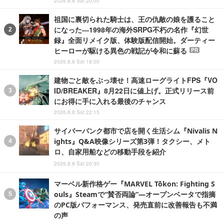
2026.8.8 Sat 20:00
祖国に裏切られた騎士は、王の仇敵の娘を護ること
になった―1998年の海外SRPG不朽の名作『幻世
録』全面リメイク版、体験版配信開始。ダーティー
ヒーローが駆ける異色の戦記が令和に蘇る
PR
2026.8.8 Sat 18:00
建物ごと敵をぶっ壊せ！高速ローグライトFPS『VO
ID/BREAKER』8月22日に値上げ。正式リリース前
にお得に手に入れる最後のチャンス
2026.8.8 Sat 22:15
サイバーパンク都市で店を開く生活シム『Nivalis N
ights』Q&A映像シリーズ第3弾！タクシー、メト
ロ、自家用船などの移動手段を紹介
2026.8.8 Sat 20:30
マーベル新作格ゲー『MARVEL Tōkon: Fighting S
ouls』Steamで“賛否両論”―オープンベータで指摘
のPC版パフォーマンス、発売直前に改善報告も不満
の声