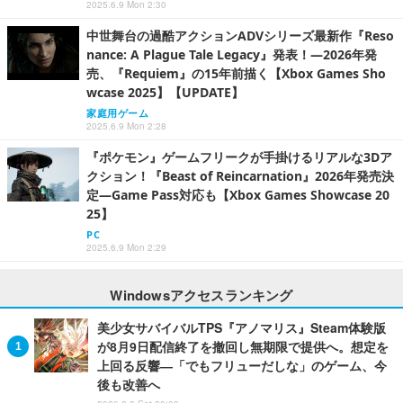
2025.6.9 Mon 2:30
中世舞台の過酷アクションADVシリーズ最新作『Reso
nance: A Plague Tale Legacy』発表！―2026年発
売、『Requiem』の15年前描く【Xbox Games Sho
wcase 2025】【UPDATE】
家庭用ゲーム
2025.6.9 Mon 2:28
『ポケモン』ゲームフリークが手掛けるリアルな3Dア
クション！『Beast of Reincarnation』2026年発売決
定―Game Pass対応も【Xbox Games Showcase 20
25】
PC
2025.6.9 Mon 2:29
Windowsアクセスランキング
美少女サバイバルTPS『アノマリス』Steam体験版
が8月9日配信終了を撤回し無期限で提供へ。想定を
上回る反響―「でもフリューだしな」のゲーム、今
後も改善へ