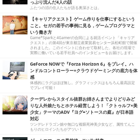
っぷり沈んだ4人の話
ふたつの沼の住人たちが語る奥深さとは。
【キャリアクエスト】ゲーム作りを仕事にするという
こと。セガの若手の事例に見る，ゲームプログラマと
いう働き方
Game*Sparkと4Gamerの合同による就活イベント「キャリア
クエスト」の第4回が東京都立産業貿易センター浜松町館で開催
されました。このイベントに合わせて取材した、各社の現場で
実際に働いている若手社員へのインタビューをお届けします。
GeForce NOWで『Forza Horizon 6』をプレイ。ハ
ンドルコントローラー×クラウドゲーミングの底力を体
感
体感的にラグはほぼ無し。グラフィックスはもちろん最高設定
でプレイ可能！
クーデレからスタイル抜群お姉さんまでよりどりみど
りな人外娘たちとホテル経営しよう！「クトゥルフ×美
少女」テーマのADV『ヨグ=ソトースの庭』が日本語
対応
ツンデレドラゴン娘や無口な複眼死神美少女など、属性てんこ
もりのヒロインたちがアツい！