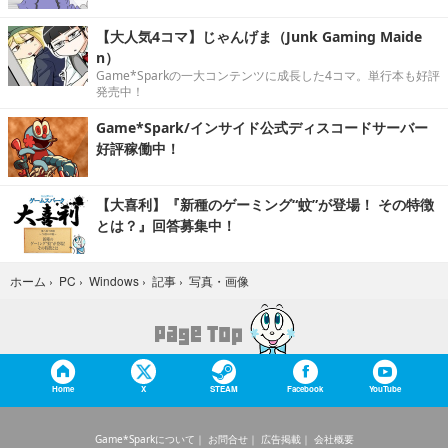
【大人気4コマ】じゃんげま（Junk Gaming Maide
n）
Game*Sparkの一大コンテンツに成長した4コマ。単行本も好評
発売中！
Game*Spark/インサイド公式ディスコードサーバー
好評稼働中！
【大喜利】『新種のゲーミング“蚊”が登場！ その特徴
とは？』回答募集中！
写真・画像
ホーム
›
PC
›
Windows
›
記事
›
Home
X
STEAM
Facebook
YouTube
Game*Sparkについて
お問合せ
広告掲載
会社概要