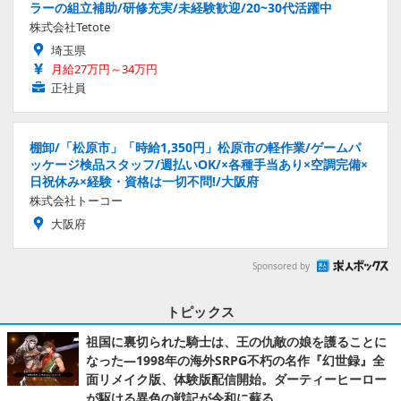
ラーの組立補助/研修充実/未経験歓迎/20~30代活躍中
株式会社Tetote
埼玉県
月給27万円～34万円
正社員
棚卸/「松原市」「時給1,350円」松原市の軽作業/ゲームパ
ッケージ検品スタッフ/週払いOK/×各種手当あり×空調完備×
日祝休み×経験・資格は一切不問!/大阪府
株式会社トーコー
大阪府
Sponsored by
トピックス
祖国に裏切られた騎士は、王の仇敵の娘を護ることに
なった―1998年の海外SRPG不朽の名作『幻世録』全
面リメイク版、体験版配信開始。ダーティーヒーロー
が駆ける異色の戦記が令和に蘇る