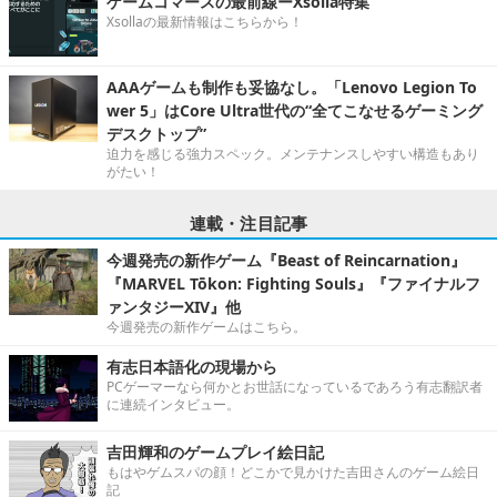
ゲームコマースの最前線ーXsolla特集
Xsollaの最新情報はこちらから！
AAAゲームも制作も妥協なし。「Lenovo Legion To
wer 5」はCore Ultra世代の“全てこなせるゲーミング
デスクトップ”
迫力を感じる強力スペック。メンテナンスしやすい構造もあり
がたい！
連載・注目記事
今週発売の新作ゲーム『Beast of Reincarnation』
『MARVEL Tōkon: Fighting Souls』『ファイナルフ
ァンタジーXIV』他
今週発売の新作ゲームはこちら。
有志日本語化の現場から
PCゲーマーなら何かとお世話になっているであろう有志翻訳者
に連続インタビュー。
吉田輝和のゲームプレイ絵日記
もはやゲムスパの顔！どこかで見かけた吉田さんのゲーム絵日
記