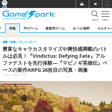
search
menu
グ
特集
PCゲーム
家庭用ゲーム
セール/無料
カルチャ
連載・特集
プレイレポート
豊富なキャラカスタマイズや爽快感満載のバト
ルは必見！『Vindictus: Defying Fate』アル
ファテストを先行体験―『マビノギ英雄伝』ベ
ースの新作ARPG 26枚目の写真・画像
2025.6.9 Mon 11:00