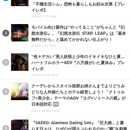
「不穏生活シム」恐怖も暮らしもお好み次第【プレ
イレポ】
2026.8.7 Fri 19:45
モバイル向け新作は“やってること”がちゃんと『幻
想水滸伝』。『幻想水滸伝 STAR LEAP』は「基本
無料だから」と舐めてかかれない仕上がり！
2026.8.7 Fri 18:00
“色々デカい”美人妖怪と少年のドキドキなひと夏…
ハートフルホラーADV『八尺様がいた夏休み』プレ
イレポ
2026.8.2 Sun 19:00
クーデレからスタイル抜群お姉さんまでよりどりみ
どりな人外娘たちとホテル経営しよう！「クトゥル
フ×美少女」テーマのADV『ヨグ=ソトースの庭』が
日本語対応
PR
2026.7.23 Thu 12:05
『SAEKO: Giantess Dating Sim』「巨大娘」と暮
らす日々は、なぜ心が揺さぶられるのか─“癖”を刺激