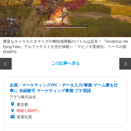
豊富なキャラカスタマイズや爽快感満載のバトルは必見！『Vindictus: De
fying Fate』アルファテストを先行体験―『マビノギ英雄伝』ベースの新
作ARPG
この記事へ戻る
企画・マーケティング/PC・データ入力/事務 ゲーム愛を仕
事に 未経験可 マーケティング事務 プチ英語
アデコ株式会社
東京都
時給1,950円～
派遣社員