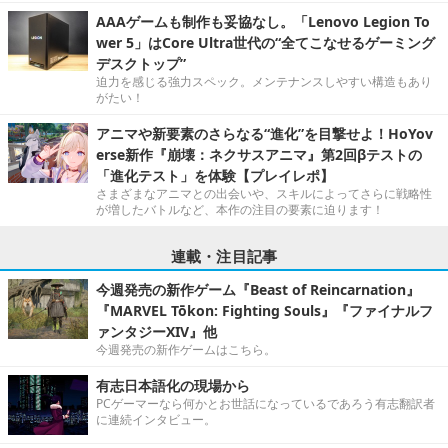
AAAゲームも制作も妥協なし。「Lenovo Legion To
wer 5」はCore Ultra世代の“全てこなせるゲーミング
デスクトップ”
迫力を感じる強力スペック。メンテナンスしやすい構造もあり
がたい！
アニマや新要素のさらなる“進化”を目撃せよ！HoYov
erse新作『崩壊：ネクサスアニマ』第2回βテストの
「進化テスト」を体験【プレイレポ】
さまざまなアニマとの出会いや、スキルによってさらに戦略性
が増したバトルなど、本作の注目の要素に迫ります！
連載・注目記事
今週発売の新作ゲーム『Beast of Reincarnation』
『MARVEL Tōkon: Fighting Souls』『ファイナルフ
ァンタジーXIV』他
今週発売の新作ゲームはこちら。
有志日本語化の現場から
PCゲーマーなら何かとお世話になっているであろう有志翻訳者
に連続インタビュー。