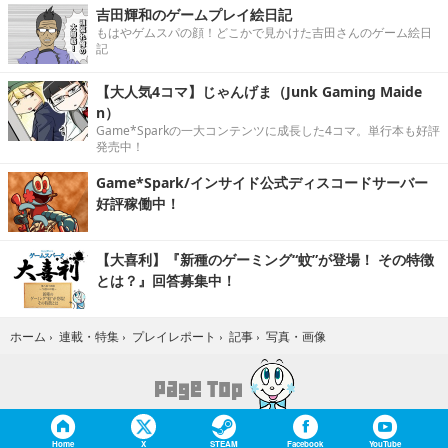
吉田輝和のゲームプレイ絵日記
もはやゲムスパの顔！どこかで見かけた吉田さんのゲーム絵日
記
【大人気4コマ】じゃんげま（Junk Gaming Maide
n）
Game*Sparkの一大コンテンツに成長した4コマ。単行本も好評
発売中！
Game*Spark/インサイド公式ディスコードサーバー
好評稼働中！
【大喜利】『新種のゲーミング“蚊”が登場！ その特徴
とは？』回答募集中！
写真・画像
ホーム
›
連載・特集
›
プレイレポート
›
記事
›
Home
X
STEAM
Facebook
YouTube