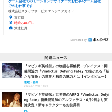
ゲーム会社でのモーションデザイナーのお仕事/ゲーム会社
でのお仕事です
株式会社スタッフサービス エンジニアガイド
東京都
時給2,400円～
派遣社員
Sponsored by
関連ニュース
『マビノギ英雄伝』の物語を再解釈…プレイテスト開
催間近の『Vindictus: Defying Fate』で描かれる「新
たな冒険」の世界と独自の魅力とは【インタビュー】
連載・特集
2025.6.4 Wed 11:00
『マビノギ英雄伝』世界観のARPG『Vindictus: Defyi
ng Fate』新機能追加のアルファテスト6月9日より実
施決定！新キャラクターもお披露目
PC