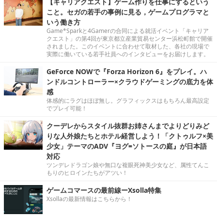
【キャリアクエスト】ゲーム作りを仕事にするという
こと。セガの若手の事例に見る，ゲームプログラマと
いう働き方
Game*Sparkと4Gamerの合同による就活イベント「キャリア
クエスト」の第4回が東京都立産業貿易センター浜松町館で開催
されました。このイベントに合わせて取材した、各社の現場で
実際に働いている若手社員へのインタビューをお届けします。
GeForce NOWで『Forza Horizon 6』をプレイ。ハ
ンドルコントローラー×クラウドゲーミングの底力を体
感
体感的にラグはほぼ無し。グラフィックスはもちろん最高設定
でプレイ可能！
クーデレからスタイル抜群お姉さんまでよりどりみど
りな人外娘たちとホテル経営しよう！「クトゥルフ×美
少女」テーマのADV『ヨグ=ソトースの庭』が日本語
対応
ツンデレドラゴン娘や無口な複眼死神美少女など、属性てんこ
もりのヒロインたちがアツい！
ゲームコマースの最前線ーXsolla特集
Xsollaの最新情報はこちらから！