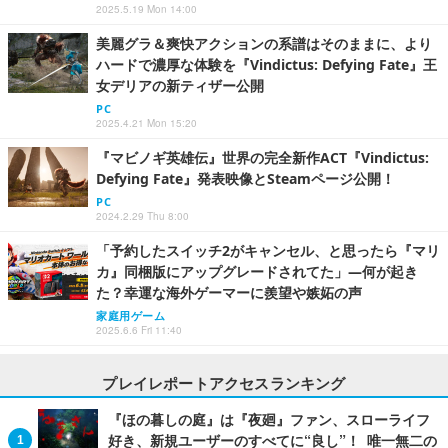
2025.5.19 Mon 14:00
美麗グラ＆爽快アクションの系譜はそのままに、より
ハードで濃厚な体験を『Vindictus: Defying Fate』王
女デリアの新ティザー公開
PC
2025.4.21 Mon 15:20
『マビノギ英雄伝』世界の完全新作ACT『Vindictus:
Defying Fate』発表映像とSteamページ公開！
PC
2024.2.29 Thu 8:00
「予約したスイッチ2がキャンセル、と思ったら『マリ
カ』同梱版にアップグレードされてた」―何が起き
た？幸運な海外ゲーマーに羨望や嫉妬の声
家庭用ゲーム
2025.6.6 Fri 11:40
プレイレポートアクセスランキング
『ほの暮しの庭』は『夜廻』ファン、スローライフ
好き、新規ユーザーのすべてに“良し”！ 唯一無二の