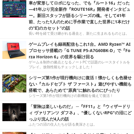
車が変形してロボになった、でも『ルート16』だった
―41年ぶり完全新作『ROUTE16R』開発者インタビュ
ー。新旧スタッフが語るシリーズの魂。そして41年
前、たった1人のために手作業で直した世界に1本だけ
の“幻のカセット”の話
長い時を経て受け継がれる過去と、新たに生まれるものとは。
ゲームプレイも録画配信もこれ1台。AMD Ryzen™ AI
プロセッサ搭載の「G TUNE P5-A7G60BK-D」で『Fo
rza Horizon 6』の世界を駆け回る
ゲーム＆制作の拠点となるノートPCで話題のレースタイトルを
プレイ。放熱性能もチェックしました！
シリーズ第1作が現行機向けに復活！懐かしくも色褪せ
ない『カルドセプト ザ ファースト』遊びやすい機能も
搭載で、あらためて“原典”に触れるのにぴったり
シリーズ第1作が現行機向けの新機能を備えて復活！
「冒険は楽しいものだ」 ─『FF11』と『ウィザードリ
ィ ヴァリアンツ ダフネ』、"優しくないRPG"の沼にど
っぷり沈んだ4人の話
ふたつの沼の住人たちが語る奥深さとは。