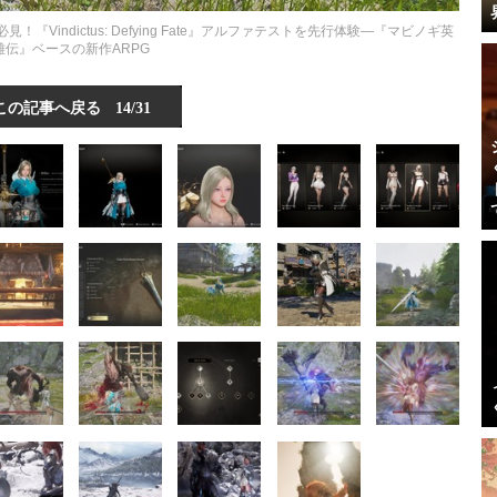
indictus: Defying Fate』アルファテストを先行体験―『マビノギ英
雄伝』ベースの新作ARPG
この記事へ戻る
14/31