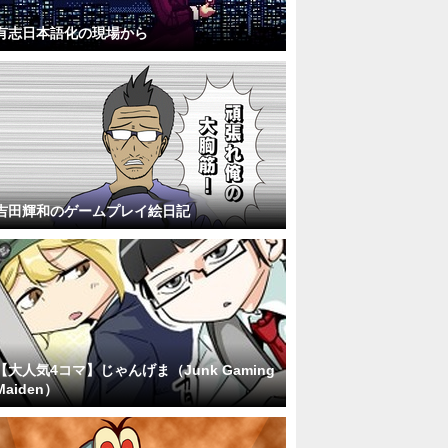
有志日本語化の現場から
吉田輝和のゲームプレイ絵日記
【大人気4コマ】じゃんげま（Junk Gaming
Maiden）