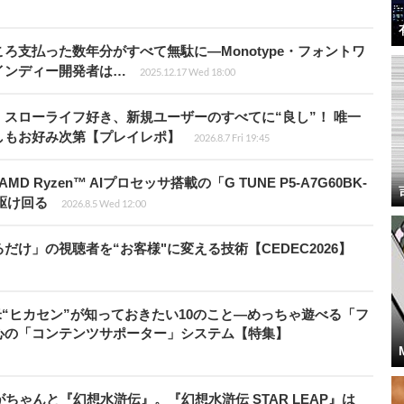
ろ支払った数年分がすべて無駄に―Monotype・フォントワ
インディー開発者は…
2025.12.17 Wed 18:00
スローライフ好き、新規ユーザーのすべてに“良し”！ 唯一
しもお好み次第【プレイレポ】
2026.8.7 Fri 19:45
Ryzen™ AIプロセッサ搭載の「G TUNE P5-A7G60BK-
を駆け回る
2026.8.5 Wed 12:00
け」の視聴者を“お客様"に変える技術【CEDEC2026】
米“ヒカセン”が知っておきたい10のこと―めっちゃ遊べる「フ
心の「コンテンツサポーター」システム【特集】
ちゃんと『幻想水滸伝』。『幻想水滸伝 STAR LEAP』は