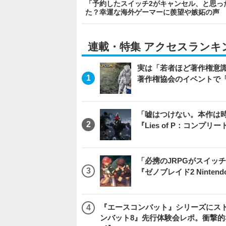
「予約したスイッチ2がキャンセル、と思っ
た？幸運な海外ゲーマーに羨望や嫉妬の声
連載・特集 アクセスランキ
実は「若者ほど著作権意
著作権協会のイベントで
「嘘はつけない。本作は
『Lies of P：コンプリ
「必携のJRPGがスイッ
『ゼノブレイド2 Nintendo S
『エースコンバット』シリーズにス
ンバット8』先行体験会レポ。衝撃