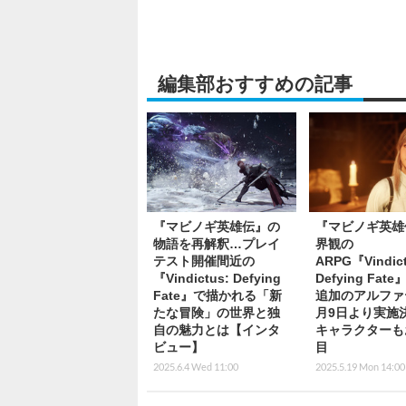
編集部おすすめの記事
『マビノギ英雄伝』の
『マビノギ英雄
物語を再解釈…プレイ
界観の
テスト開催間近の
ARPG『Vindict
『Vindictus: Defying
Defying Fat
Fate』で描かれる「新
追加のアルファ
たな冒険」の世界と独
月9日より実施
自の魅力とは【インタ
キャラクターも
ビュー】
目
2025.6.4 Wed 11:00
2025.5.19 Mon 14:00