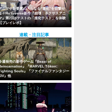
アニマや新要素のさらなる“進化”を目撃せ
よ！HoYoverse新作『崩壊：ネクサスアニ
マ』第2回βテストの「進化テスト」を体験
【プレイレポ】
連載・注目記事
今週発売の新作ゲーム『Beast of
Reincarnation』『MARVEL Tōkon:
Fighting Souls』『ファイナルファンタジー
XIV』他