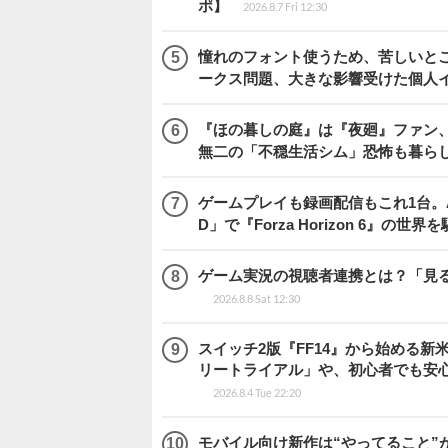
ポ】
2026.8.7 Fri 12:30
憧れのフォント使うため、苦しいとこ
ークス問題、大きな影響受けた個人
『ほの暮しの庭』は『夜廻』ファン、
無二の「不穏生活シム」恐怖も暮ら
ゲームプレイも録画配信もこれ1台。AMD 
D」で『Forza Horizon 6』の世界
ゲーム実況の視聴者連携とは？「見るだ
2026.8.8 Sat 12:30
スイッチ2版『FF14』から始める新
リートライアル」や、初心者でも安
2026.8.4 Tue 22:20
モバイル向け新作は“やってること”が