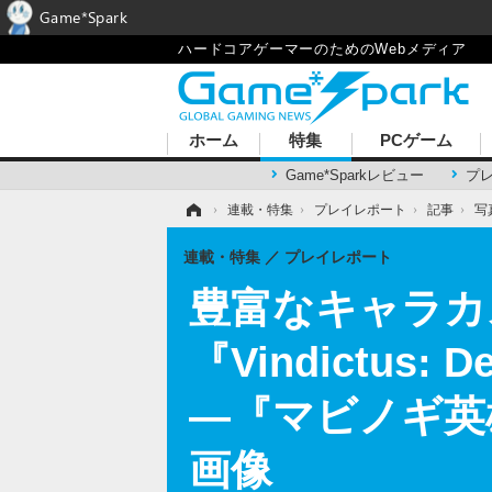
Game*Spark
ハードコアゲーマーのためのWebメディア
ホーム
特集
PCゲーム
Game*Sparkレビュー
プ
ホーム
›
連載・特集
›
プレイレポート
›
記事
›
写
連載・特集
プレイレポート
豊富なキャラカ
『Vindictus
―『マビノギ英
画像