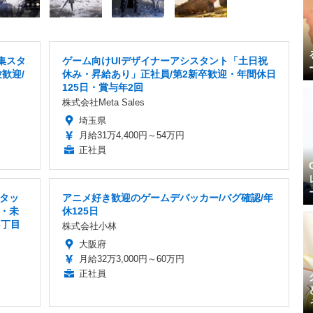
集スタ
ゲーム向けUIデザイナーアシスタント「土日祝
歓迎/
休み・昇給あり」正社員/第2新卒歓迎・年間休日
125日・賞与年2回
株式会社Meta Sales
埼玉県
月給31万4,400円～54万円
正社員
タッ
アニメ好き歓迎のゲームデバッカー/バグ確認/年
・未
休125日
3丁目
株式会社小林
大阪府
月給32万3,000円～60万円
正社員