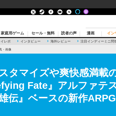
家庭用ゲーム
セール・無料
読者の声
漫画
イン
レイレポ
インタビュー
海外レビュー
注目インディーミニ問
真・画像
スタマイズや爽快感満載
: Defying Fate』アル
雄伝』ベースの新作ARPG