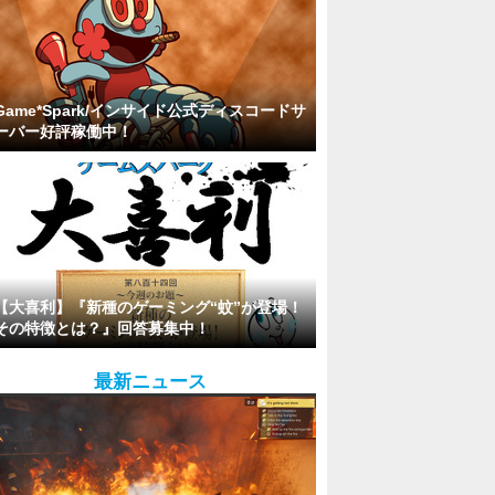
Game*Spark/インサイド公式ディスコードサ
ーバー好評稼働中！
【大喜利】『新種のゲーミング“蚊”が登場！
その特徴とは？』回答募集中！
最新ニュース