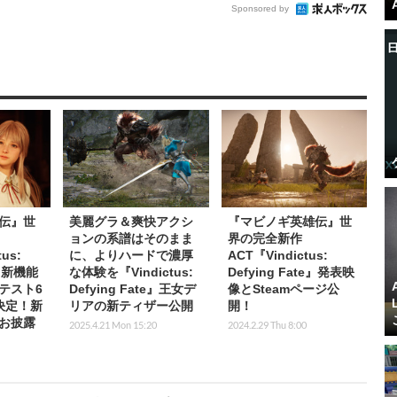
Sponsored by
伝』世
美麗グラ＆爽快アクシ
『マビノギ英雄伝』世
ョンの系譜はそのまま
界の完全新作
us:
に、よりハードで濃厚
ACT『Vindictus:
e』新機能
な体験を『Vindictus:
Defying Fate』発表映
テスト6
Defying Fate』王女デ
像とSteamページ公
決定！新
リアの新ティザー公開
開！
お披露
2025.4.21 Mon 15:20
2024.2.29 Thu 8:00