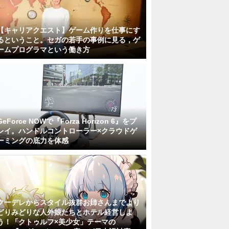
【キャリアクエスト】ゲーム作りを仕事にす
るということ。セガの若手の事例に見る，ゲ
ームプログラマという働き方
GeForce NOWで『Forza Horizon 6』をプ
レイ。ハンドルコントローラー×クラウドゲ
ーミングの底力を体感
クーデレからスタイル抜群お姉さんまでより
どりみどりな人外娘たちとホテル経営しよ
う！「クトゥルフ×美少女」テーマの