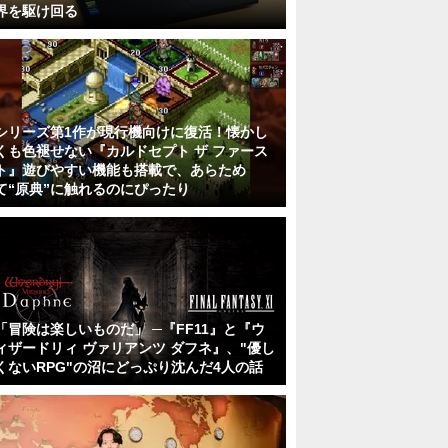
界を駆け回る
シリーズ第1作が現行機向けに復活！懐かし
くも色褪せない『カルドセプト ザ ファース
ト』遊びやすい機能も搭載で、あらため
て“原典”に触れるのにぴったり
「冒険は楽しいものだ」 ─『FF11』と『ウ
ィザードリィ ヴァリアンツ ダフネ』、"優し
くないRPG"の沼にどっぷり沈んだ4人の話