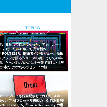
TOPICS
車が変形してロボになった、でも『ルート
16』だった―41年ぶり完全新作
『ROUTE16R』開発者インタビュー。新旧
スタッフが語るシリーズの魂。そして41年
前、たった1人のために手作業で直した世界
に1本だけの“幻のカセット”の話
ゲームプレイも録画配信もこれ1台。AMD
Ryzen™ AIプロセッサ搭載の「G TUNE P5-
A7G60BK-D」で『Forza Horizon 6』の世