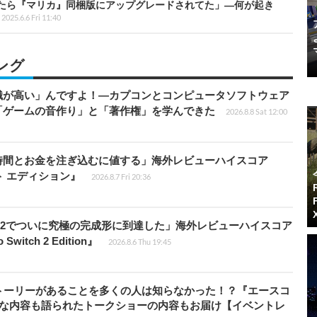
たら『マリカ』同梱版にアップグレードされてた」―何が起き
2025.6.6 Fri 11:40
ング
識が高い」んですよ！―カプコンとコンピュータソフトウェア
「ゲームの音作り」と「著作権」を学んできた
2026.8.8 Sat 12:00
時間とお金を注ぎ込むに値する」海外レビューハイスコア
ート エディション』
2026.8.7 Fri 20:36
チ2でついに究極の完成形に到達した」海外レビューハイスコア
witch 2 Edition』
2026.8.6 Thu 19:45
トーリーがあることを多くの人は知らなかった！？『エースコ
的な内容も語られたトークショーの内容もお届け【イベントレ