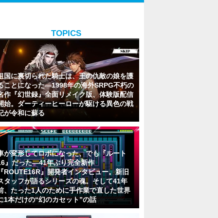
TOPICS
祖国に裏切られた騎士は、王の仇敵の娘を護
ることになった―1998年の海外SRPG不朽の
名作『幻世録』全面リメイク版、体験版配信
開始。ダーティーヒーローが駆ける異色の戦
記が令和に蘇る
車が変形してロボになった、でも『ルート
16』だった―41年ぶり完全新作
『ROUTE16R』開発者インタビュー。新旧
スタッフが語るシリーズの魂。そして41年
前、たった1人のために手作業で直した世界
に1本だけの“幻のカセット”の話