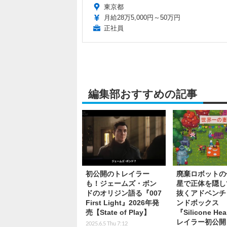
東京都
月給28万5,000円～50万円
正社員
編集部おすすめの記事
初公開のトレイラー
廃棄ロボットの
も！ジェームズ・ボン
星で正体を隠し
ドのオリジン語る『007
抜くアドベンチ
First Light』2026年発
ンドボックス
売【State of Play】
『Silicone He
レイラー初公開
2025.6.5 Thu 7:12