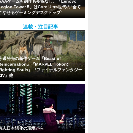
AAAゲームも制作も妥協なし。「Lenovo
Legion Tower 5」はCore Ultra世代の“全て
こなせるゲーミングデスクトップ”
連載・注目記事
今週発売の新作ゲーム『Beast of
Reincarnation』『MARVEL Tōkon:
Fighting Souls』『ファイナルファンタジー
XIV』他
有志日本語化の現場から