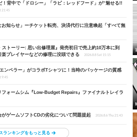
だ！背中で「ドロシー」「ラピ：レッドフード」が“魅せる!!
t 21:45
なお知らせ」ーチケット転売、決済代行に注意喚起「すべて無
・ストーリー: 思い出修理屋』発売初日で売上約10万本に到
音楽プレイヤーなどの修理に没頭できる
2026.8.8 Sat 15:15
エンペラー」がコラボTシャツに！当時のパッケージの質感
t 9:45
ームシム『Low-Budget Repairs』ファイナルトレイラ
会がゲームソフトCDの劣化について問題提起
2026.8.6 Thu 21:43
スランキングをもっと見る