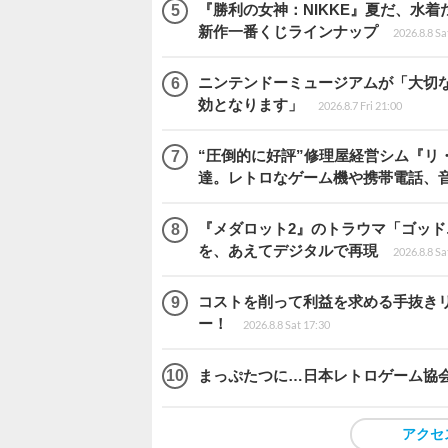
『勝利の女神：NIKKE』夏だ、水着
新作一番くじラインナップ
2026.8.8 Sa
ニンテンドーミュージアムが「大切
効となります」
2026.8.7 Fri 21:00
“圧倒的に好評”修理屋経営シム『リ
達。レトロなゲーム機や携帯電話、
『メダロット2』のトラウマ「ゴッド
を、あえてデジタルで再現
2026.8.8 Sa
コストを削って利益を求める手抜きリフォ
ー！
2026.8.8 Sat 17:30
まっぷたつに…日本レトロゲーム協
アクセ