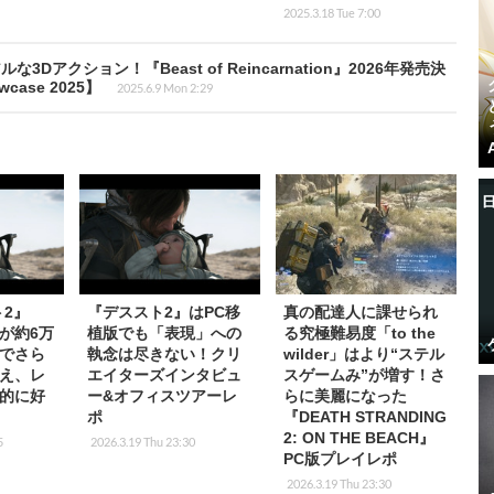
2025.3.18 Tue 7:00
クション！『Beast of Reincarnation』2026年発売決
case 2025】
2025.6.9 Mon 2:29
ト2』
『デススト2』はPC移
真の配達人に課せられ
接が約6万
植版でも「表現」への
る究極難易度「to the
でさら
執念は尽きない！クリ
wilder」はより“ステル
え、レ
エイターズインタビュ
スゲームみ”が増す！さ
的に好
ー&オフィスツアーレ
らに美麗になった
ポ
『DEATH STRANDING
2: ON THE BEACH』
5
2026.3.19 Thu 23:30
PC版プレイレポ
2026.3.19 Thu 23:30