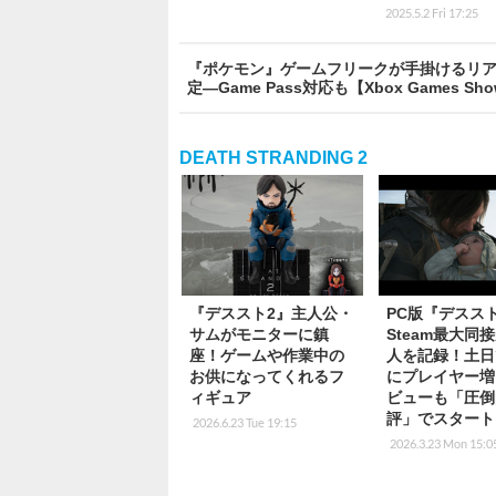
2025.5.2 Fri 17:25
『ポケモン』ゲームフリークが手掛けるリアルな3Dア
定―Game Pass対応も【Xbox Games Show
DEATH STRANDING 2
『デススト2』主人公・
PC版『デスス
サムがモニターに鎮
Steam最大同
座！ゲームや作業中の
人を記録！土日
お供になってくれるフ
にプレイヤー増
ィギュア
ビューも「圧倒
評」でスタート
2026.6.23 Tue 19:15
2026.3.23 Mon 15:0