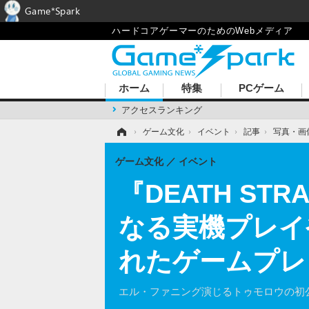
Game*Spark
ハードコアゲーマーのためのWebメディア
ホーム
特集
PCゲーム
アクセスランキング
ホーム
›
ゲーム文化
›
イベント
›
記事
›
写真・画
ゲーム文化
イベント
『DEATH STR
なる実機プレイ
れたゲームプレ
エル・ファニング演じるトゥモロウの初