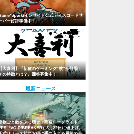
Game*Spark/インサイド公式ディスコードサ
ーバー好評稼働中！
【大喜利】『新種のゲーミング“蚊”が登場！
その特徴とは？』回答募集中！
最新ニュース
建物ごと敵をぶっ壊せ！高速ローグライト
FPS『VOID/BREAKER』8月22日に値上げ。
正式リリース前にお得に手に入れる最後のチ