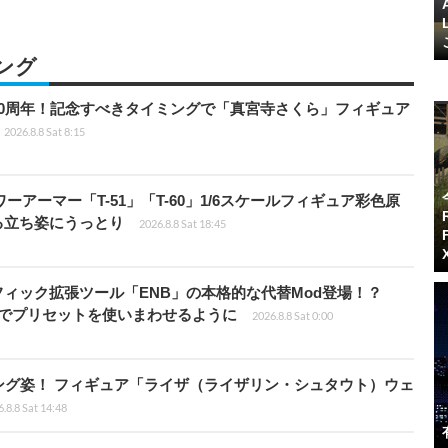
ング
0周年！記念すべきタイミングで「真宮寺さくら」フィギュア
2026.8.8 Sat 8:15
パワーアーマー「T-51」「T-60」1/6スケールフィギュア彩色原
る立ち姿にうっとり
2026.8.8 Sat 18:45
ィック拡張ツール「ENB」の本格的な代替Mod登場！？
ders」でプリセットを使いまわせるように
2026.8.8 Sat 0:00
ング姿！ フィギュア「ライザ（ライザリン・シュタウト）ウェ
.8.8 Sat 14:48