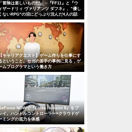
「冒険は楽しいものだ」 ─『FF11』と『ウ
ィザードリィ ヴァリアンツ ダフネ』、"優し
くないRPG"の沼にどっぷり沈んだ4人の話
【キャリアクエスト】ゲーム作りを仕事にす
るということ。セガの若手の事例に見る，ゲ
ームプログラマという働き方
GeForce NOWで『Forza Horizon 6』をプ
レイ。ハンドルコントローラー×クラウドゲ
ーミングの底力を体感