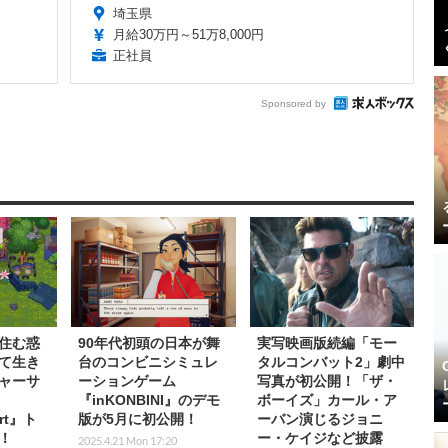
埼玉県
月給30万円～51万8,000円
正社員
Sponsored by
住む惑
90年代初頭の日本が舞
実写映画版続編「モー
て生き
台のコンビニシミュレ
タルコンバット2」劇中
ャーサ
ーションゲーム
写真が初公開！「ザ・
『inKONBINI』のデモ
ボーイズ」カール・ア
art』ト
版が5月に初公開！
ーバン演じるジョニ
！
ー・ケイジなど披露
2025.4.21 Mon 17:20