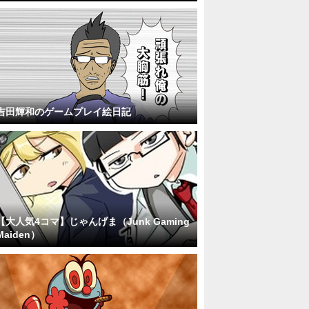
吉田輝和のゲームプレイ絵日記
【大人気4コマ】じゃんげま（Junk Gaming
Maiden）