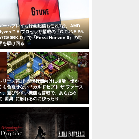
ゲームプレイも録画配信もこれ1台。AMD
Ryzen™ AIプロセッサ搭載の「G TUNE P5-
A7G60BK-D」で『Forza Horizon 6』の世
界を駆け回る
シリーズ第1作が現行機向けに復活！懐かし
くも色褪せない『カルドセプト ザ ファース
ト』遊びやすい機能も搭載で、あらため
て“原典”に触れるのにぴったり