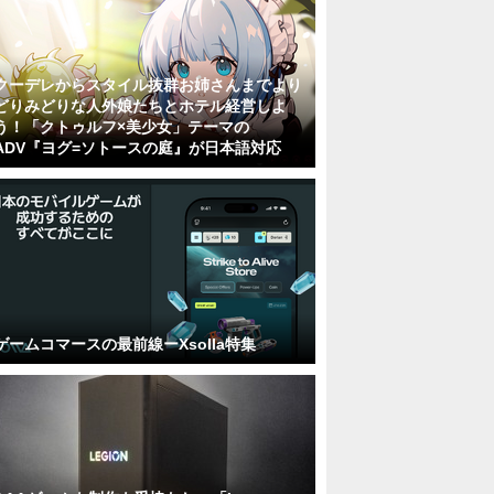
クーデレからスタイル抜群お姉さんまでより
どりみどりな人外娘たちとホテル経営しよ
う！「クトゥルフ×美少女」テーマの
ADV『ヨグ=ソトースの庭』が日本語対応
ゲームコマースの最前線ーXsolla特集