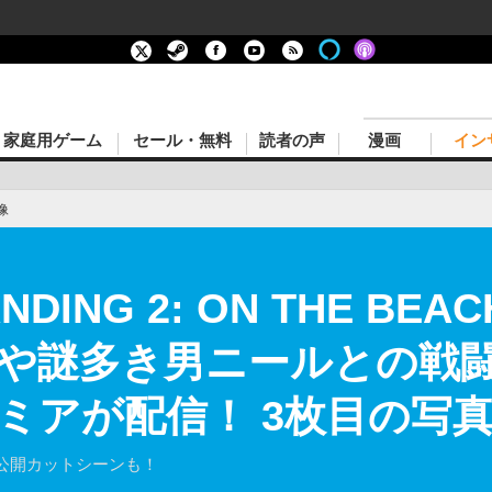
家庭用ゲーム
セール・無料
読者の声
漫画
イン
像
ANDING 2: ON THE 
や謎多き男ニールとの戦
ミアが配信！ 3枚目の写
公開カットシーンも！