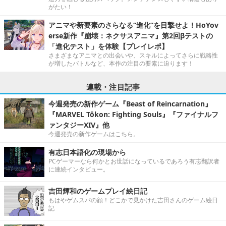
がたい！
アニマや新要素のさらなる“進化”を目撃せよ！HoYov
erse新作『崩壊：ネクサスアニマ』第2回βテストの
「進化テスト」を体験【プレイレポ】
さまざまなアニマとの出会いや、スキルによってさらに戦略性
が増したバトルなど、本作の注目の要素に迫ります！
連載・注目記事
今週発売の新作ゲーム『Beast of Reincarnation』
『MARVEL Tōkon: Fighting Souls』『ファイナルフ
ァンタジーXIV』他
今週発売の新作ゲームはこちら。
有志日本語化の現場から
PCゲーマーなら何かとお世話になっているであろう有志翻訳者
に連続インタビュー。
吉田輝和のゲームプレイ絵日記
もはやゲムスパの顔！どこかで見かけた吉田さんのゲーム絵日
記