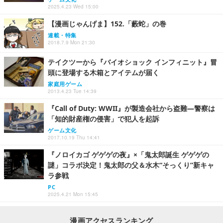
2025.4.23 Wed 15:00
【漫画じゃんげま】152.「藪蛇」の巻
連載・特集
2018.7.9 Mon 21:30
テイクツーから『バイオショック インフィニット』冒
頭に登場する木箱とアイテムが届く
家庭用ゲーム
2013.4.23 Tue 14:39
『Call of Duty: WWII』が製造会社から盗難―警察は
「知的財産権の侵害」で犯人を起訴
ゲーム文化
2017.10.19 Thu 14:41
『ノロイカゴ ゲゲゲの夜』×「鬼太郎誕生 ゲゲゲの
謎」コラボ決定！鬼太郎の父＆水木“そっくり”新キャ
ラ参戦
PC
2025.4.21 Mon 15:45
漫画アクセスランキング