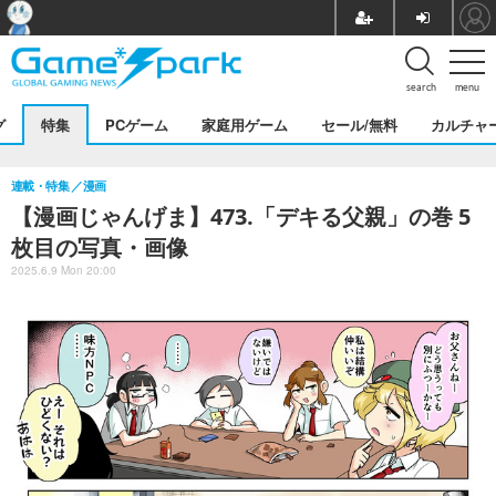
search
menu
グ
特集
PCゲーム
家庭用ゲーム
セール/無料
カルチャ
連載・特集
漫画
【漫画じゃんげま】473.「デキる父親」の巻 5
枚目の写真・画像
2025.6.9 Mon 20:00