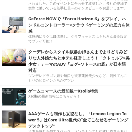
されました。このイベントに合わせて取材した、各社の現場で
実際に働いている若手社員へのインタビューをお届けします。
GeForce NOWで『Forza Horizon 6』をプレイ。ハ
ンドルコントローラー×クラウドゲーミングの底力を体
感
体感的にラグはほぼ無し。グラフィックスはもちろん最高設定
でプレイ可能！
クーデレからスタイル抜群お姉さんまでよりどりみど
りな人外娘たちとホテル経営しよう！「クトゥルフ×美
少女」テーマのADV『ヨグ=ソトースの庭』が日本語
対応
ツンデレドラゴン娘や無口な複眼死神美少女など、属性てんこ
もりのヒロインたちがアツい！
ゲームコマースの最前線ーXsolla特集
Xsollaの最新情報はこちらから！
AAAゲームも制作も妥協なし。「Lenovo Legion To
wer 5」はCore Ultra世代の“全てこなせるゲーミング
デスクトップ”
迫力を感じる強力スペック。メンテナンスしやすい構造もあり