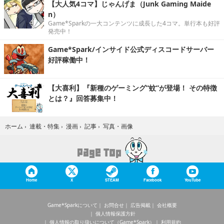
【大人気4コマ】じゃんげま（Junk Gaming Maide
n）
Game*Sparkの一大コンテンツに成長した4コマ。単行本も好評
発売中！
Game*Spark/インサイド公式ディスコードサーバー
好評稼働中！
【大喜利】『新種のゲーミング“蚊”が登場！ その特徴
とは？』回答募集中！
写真・画像
ホーム
›
連載・特集
›
漫画
›
記事
›
Home
X
STEAM
Facebook
YouTube
Game*Sparkについて
お問合せ
広告掲載
会社概要
個人情報保護方針
個人情報の取り扱いについて（Game*Spark）
利用規約