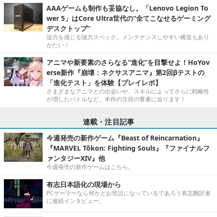
AAAゲームも制作も妥協なし。「Lenovo Legion To
wer 5」はCore Ultra世代の“全てこなせるゲーミング
デスクトップ”
迫力を感じる強力スペック。メンテナンスしやすい構造もあり
がたい！
アニマや新要素のさらなる“進化”を目撃せよ！HoYov
erse新作『崩壊：ネクサスアニマ』第2回βテストの
「進化テスト」を体験【プレイレポ】
さまざまなアニマとの出会いや、スキルによってさらに戦略性
が増したバトルなど、本作の注目の要素に迫ります！
連載・注目記事
今週発売の新作ゲーム『Beast of Reincarnation』
『MARVEL Tōkon: Fighting Souls』『ファイナルフ
ァンタジーXIV』他
今週発売の新作ゲームはこちら。
有志日本語化の現場から
PCゲーマーなら何かとお世話になっているであろう有志翻訳者
に連続インタビュー。