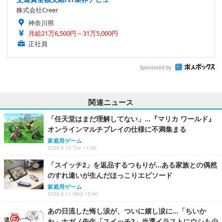
株式会社Creer
神奈川県
月給21万6,500円～31万5,000円
正社員
Sponsored by
関連ニュース
「任天堂はまだ理解してない」…『マリカ ワールド』
オンラインマルチプレイの仕様に不満集まる
家庭用ゲーム
2025.6.10 Tue 11:05
「スイッチ2」を返品するつもりが…ある家族との偶然
のすれ違いが生んだほっこりエピソード
家庭用ゲーム
2025.6.11 Wed 15:40
あの日流した悔し涙が、ついに嬉し涙に…「ちいか
わ」ナガノ先生「スイッチ2」当選イラストにウシも少