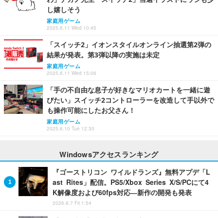
し嬉しそう
家庭用ゲーム
2025.6.11 Wed 10:45
「スイッチ2」イオンスタイルオンライン抽選第2弾の
結果が発表。第3弾以降の実施は未定
家庭用ゲーム
2025.6.11 Wed 15:06
「手の不自由な息子が好きなマリオカートを一緒に遊
びたい」スイッチ2コントローラーを改造して手以外で
も操作可能にしたお父さん！
家庭用ゲーム
2025.6.10 Tue 12:30
Windowsアクセスランキング
『ゴーストリコン ワイルドランズ』無料アプデ「L
ast Rites」配信。PS5/Xbox Series X/S/PCにて4
K解像度および60fps対応―新作の開発も発表
2026.8.7 Fri 1:54