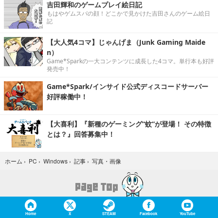
吉田輝和のゲームプレイ絵日記
もはやゲムスパの顔！どこかで見かけた吉田さんのゲーム絵日
記
【大人気4コマ】じゃんげま（Junk Gaming Maide
n）
Game*Sparkの一大コンテンツに成長した4コマ。単行本も好評
発売中！
Game*Spark/インサイド公式ディスコードサーバー
好評稼働中！
【大喜利】『新種のゲーミング“蚊”が登場！ その特徴
とは？』回答募集中！
写真・画像
ホーム
›
PC
›
Windows
›
記事
›
Home
X
STEAM
Facebook
YouTube