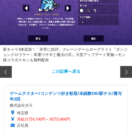
新キャラ3体追加！「非常に好評」クレーンゲームローグライト『ダンジ
ョンクロウラー：幸運ウサギと魔法の爪』大型アップデート実施―モン
娘コラボスキンも無料配布
この記事へ戻る
ゲームテスター/コンテンツ好き歓迎/未経験OK/駅チカ/賞与
年2回
株式会社大斗
埼玉県
月給21万6,100円～30万5,800円
正社員