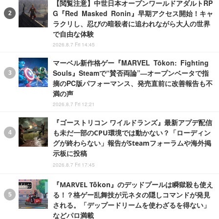
【閲覧注意】中世日本オープンワールドアダルトRP
G『Red Masked Ronin』早期アクセス開始！キャ
ラクリし、忍びの暗殺者に追われながら大人の世界
で自由な体験
2026.8.7 Fri 14:45
マーベル新作格ゲー『MARVEL Tōkon: Fighting
Souls』Steamで“賛否両論”―オープンベータで指
摘のPC版パフォーマンス、発売直前に改善報告も不
満の声
2026.8.7 Fri 12:21
『ゴーストリコン ワイルドランズ』最新アプデ配信
も未だ一部のCPU環境では動かない？「ローディン
グが終わらない」報告がSteamフォーラムや海外掲
示板に投稿
2026.8.7 Fri 17:45
『MARVEL Tōkon』のデッドプールは瞬獄殺も使え
る！？格ゲー乱舞技が元ネタの隠しコマンドが発見
される。「デップードリームを使わざるを得ない」
などパロ満載