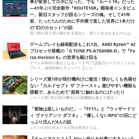
車が変形してロボになった、でも『ルート16』だった
―41年ぶり完全新作『ROUTE16R』開発者インタビュ
ー。新旧スタッフが語るシリーズの魂。そして41年
前、たった1人のために手作業で直した世界に1本だけ
の“幻のカセット”の話
長い時を経て受け継がれる過去と、新たに生まれるものとは。
ゲームプレイも録画配信もこれ1台。AMD Ryzen™ AI
プロセッサ搭載の「G TUNE P5-A7G60BK-D」で『Fo
rza Horizon 6』の世界を駆け回る
ゲーム＆制作の拠点となるノートPCで話題のレースタイトルを
プレイ。放熱性能もチェックしました！
シリーズ第1作が現行機向けに復活！懐かしくも色褪せ
ない『カルドセプト ザ ファースト』遊びやすい機能も
搭載で、あらためて“原典”に触れるのにぴったり
シリーズ第1作が現行機向けの新機能を備えて復活！
「冒険は楽しいものだ」 ─『FF11』と『ウィザードリ
ィ ヴァリアンツ ダフネ』、"優しくないRPG"の沼にど
っぷり沈んだ4人の話
ふたつの沼の住人たちが語る奥深さとは。
【キャリアクエスト】ゲーム作りを仕事にするという