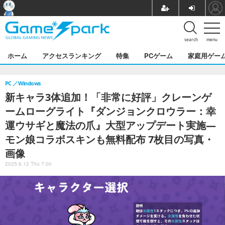
search
menu
ホーム
アクセスランキング
特集
PCゲーム
家庭用ゲー
PC
Windows
新キャラ3体追加！「非常に好評」クレーンゲ
ームローグライト『ダンジョンクロウラー：幸
運ウサギと魔法の爪』大型アップデート実施―
モン娘コラボスキンも無料配布 7枚目の写真・
画像
2025.6.12 Thu 7:00