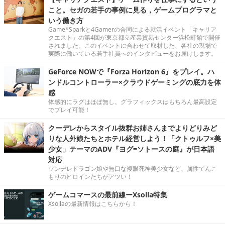
こと。セガの若手の事例に見る，ゲームプログラマと
いう働き方
Game*Sparkと4Gamerの合同による就活イベント「キャリア
クエスト」の第4回が東京都立産業貿易センター浜松町館で開催
されました。このイベントに合わせて取材した、各社の現場で
実際に働いている若手社員へのインタビューをお届けします。
GeForce NOWで『Forza Horizon 6』をプレイ。ハ
ンドルコントローラー×クラウドゲーミングの底力を体
感
体感的にラグはほぼ無し。グラフィックスはもちろん最高設定
でプレイ可能！
クーデレからスタイル抜群お姉さんまでよりどりみど
りな人外娘たちとホテル経営しよう！「クトゥルフ×美
少女」テーマのADV『ヨグ=ソトースの庭』が日本語
対応
ツンデレドラゴン娘や無口な複眼死神美少女など、属性てんこ
もりのヒロインたちがアツい！
ゲームコマースの最前線ーXsolla特集
Xsollaの最新情報はこちらから！