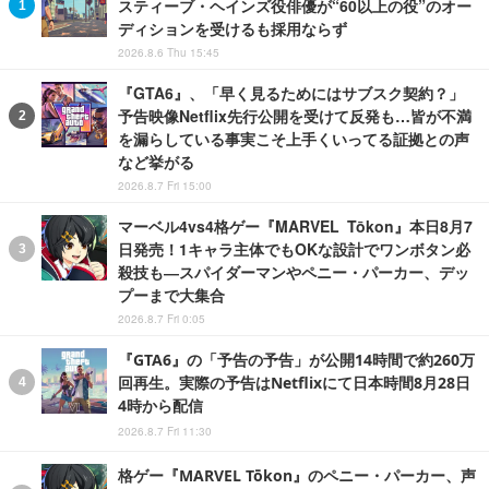
スティーブ・ヘインズ役俳優が“60以上の役”のオー
ディションを受けるも採用ならず
2026.8.6 Thu 15:45
『GTA6』、「早く見るためにはサブスク契約？」
予告映像Netflix先行公開を受けて反発も…皆が不満
を漏らしている事実こそ上手くいってる証拠との声
など挙がる
2026.8.7 Fri 15:00
マーベル4vs4格ゲー『MARVEL Tōkon』本日8月7
日発売！1キャラ主体でもOKな設計でワンボタン必
殺技も―スパイダーマンやペニー・パーカー、デッ
プーまで大集合
2026.8.7 Fri 0:05
『GTA6』の「予告の予告」が公開14時間で約260万
回再生。実際の予告はNetflixにて日本時間8月28日
4時から配信
2026.8.7 Fri 11:30
格ゲー『MARVEL Tōkon』のペニー・パーカー、声