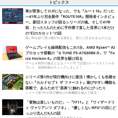
トピックス
車が変形してロボになった、でも『ルート16』だった
―41年ぶり完全新作『ROUTE16R』開発者インタビュ
ー。新旧スタッフが語るシリーズの魂。そして41年
前、たった1人のために手作業で直した世界に1本だけ
の“幻のカセット”の話
長い時を経て受け継がれる過去と、新たに生まれるものとは。
ゲームプレイも録画配信もこれ1台。AMD Ryzen™ AI
プロセッサ搭載の「G TUNE P5-A7G60BK-D」で『Fo
rza Horizon 6』の世界を駆け回る
ゲーム＆制作の拠点となるノートPCで話題のレースタイトルを
プレイ。放熱性能もチェックしました！
シリーズ第1作が現行機向けに復活！懐かしくも色褪せ
ない『カルドセプト ザ ファースト』遊びやすい機能も
搭載で、あらためて“原典”に触れるのにぴったり
シリーズ第1作が現行機向けの新機能を備えて復活！
「冒険は楽しいものだ」 ─『FF11』と『ウィザードリ
ィ ヴァリアンツ ダフネ』、"優しくないRPG"の沼にど
っぷり沈んだ4人の話
ふたつの沼の住人たちが語る奥深さとは。