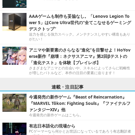
AAAゲームも制作も妥協なし。「Lenovo Legion To
wer 5」はCore Ultra世代の“全てこなせるゲーミング
デスクトップ”
迫力を感じる強力スペック。メンテナンスしやすい構造もあり
がたい！
アニマや新要素のさらなる“進化”を目撃せよ！HoYov
erse新作『崩壊：ネクサスアニマ』第2回βテストの
「進化テスト」を体験【プレイレポ】
さまざまなアニマとの出会いや、スキルによってさらに戦略性
が増したバトルなど、本作の注目の要素に迫ります！
連載・注目記事
今週発売の新作ゲーム『Beast of Reincarnation』
『MARVEL Tōkon: Fighting Souls』『ファイナルフ
ァンタジーXIV』他
今週発売の新作ゲームはこちら。
有志日本語化の現場から
PCゲーマーなら何かとお世話になっているであろう有志翻訳者