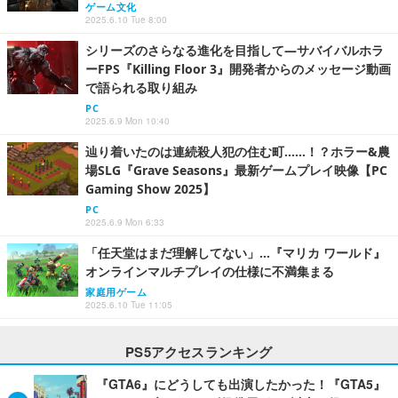
ゲーム文化
2025.6.10 Tue 8:00
シリーズのさらなる進化を目指して―サバイバルホラ
ーFPS『Killing Floor 3』開発者からのメッセージ動画
で語られる取り組み
PC
2025.6.9 Mon 10:40
辿り着いたのは連続殺人犯の住む町……！？ホラー&農
場SLG『Grave Seasons』最新ゲームプレイ映像【PC
Gaming Show 2025】
PC
2025.6.9 Mon 6:33
「任天堂はまだ理解してない」…『マリカ ワールド』
オンラインマルチプレイの仕様に不満集まる
家庭用ゲーム
2025.6.10 Tue 11:05
PS5アクセスランキング
『GTA6』にどうしても出演したかった！『GTA5』