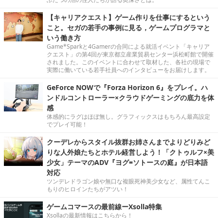
【キャリアクエスト】ゲーム作りを仕事にするという
こと。セガの若手の事例に見る，ゲームプログラマと
いう働き方
Game*Sparkと4Gamerの合同による就活イベント「キャリア
クエスト」の第4回が東京都立産業貿易センター浜松町館で開催
されました。このイベントに合わせて取材した、各社の現場で
実際に働いている若手社員へのインタビューをお届けします。
GeForce NOWで『Forza Horizon 6』をプレイ。ハ
ンドルコントローラー×クラウドゲーミングの底力を体
感
体感的にラグはほぼ無し。グラフィックスはもちろん最高設定
でプレイ可能！
クーデレからスタイル抜群お姉さんまでよりどりみど
りな人外娘たちとホテル経営しよう！「クトゥルフ×美
少女」テーマのADV『ヨグ=ソトースの庭』が日本語
対応
ツンデレドラゴン娘や無口な複眼死神美少女など、属性てんこ
もりのヒロインたちがアツい！
ゲームコマースの最前線ーXsolla特集
Xsollaの最新情報はこちらから！