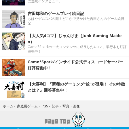
に連続インタビュー。
吉田輝和のゲームプレイ絵日記
もはやゲムスパの顔！どこかで見かけた吉田さんのゲーム絵日
記
【大人気4コマ】じゃんげま（Junk Gaming Maide
n）
Game*Sparkの一大コンテンツに成長した4コマ。単行本も好評
発売中！
Game*Spark/インサイド公式ディスコードサーバー
好評稼働中！
【大喜利】『新種のゲーミング“蚊”が登場！ その特徴
とは？』回答募集中！
写真・画像
ホーム
›
家庭用ゲーム
›
PS5
›
記事
›