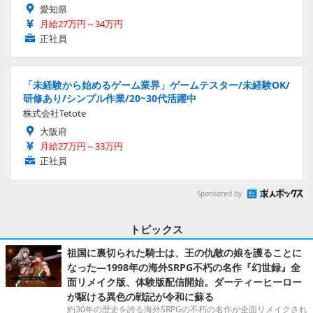
愛知県
月給27万円～34万円
正社員
「未経験から始めるゲーム業界」ゲームテスター/未経験OK/
研修あり/シンプル作業/20~30代活躍中
株式会社Tetote
大阪府
月給27万円～33万円
正社員
Sponsored by
トピックス
祖国に裏切られた騎士は、王の仇敵の娘を護ることに
なった―1998年の海外SRPG不朽の名作『幻世録』全
面リメイク版、体験版配信開始。ダーティーヒーロー
が駆ける異色の戦記が令和に蘇る
約30年の歴史を誇る海外SRPGの不朽の名作が全面リメイクされ