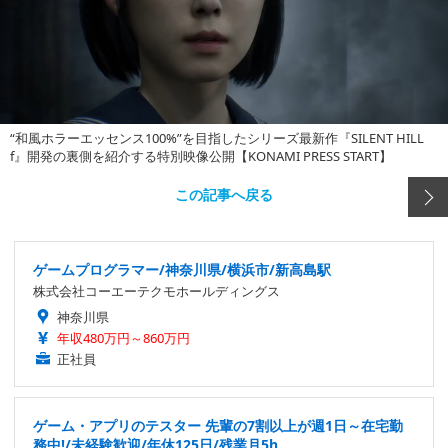
“和風ホラーエッセンス100%”を目指したシリーズ最新作『SILENT HILL
f』開発の裏側を紹介する特別映像公開【KONAMI PRESS START】
この記事へ戻る
ゲームプログラマー/神奈川県/横浜市/新高島駅
株式会社コーエーテクモホールディングス
神奈川県
年収480万円～860万円
正社員
ゲーム・アプリのテスター 先輩の7割以上が週1日～在宅勤
務中!/未経験歓迎/年休125日/残業月5h