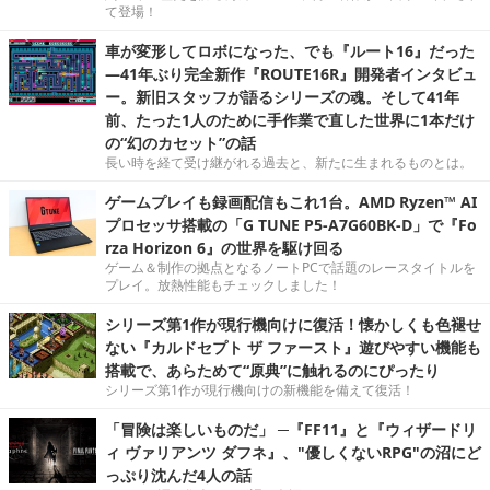
て登場！
車が変形してロボになった、でも『ルート16』だった
―41年ぶり完全新作『ROUTE16R』開発者インタビュ
ー。新旧スタッフが語るシリーズの魂。そして41年
前、たった1人のために手作業で直した世界に1本だけ
の“幻のカセット”の話
長い時を経て受け継がれる過去と、新たに生まれるものとは。
ゲームプレイも録画配信もこれ1台。AMD Ryzen™ AI
プロセッサ搭載の「G TUNE P5-A7G60BK-D」で『Fo
rza Horizon 6』の世界を駆け回る
ゲーム＆制作の拠点となるノートPCで話題のレースタイトルを
プレイ。放熱性能もチェックしました！
シリーズ第1作が現行機向けに復活！懐かしくも色褪せ
ない『カルドセプト ザ ファースト』遊びやすい機能も
搭載で、あらためて“原典”に触れるのにぴったり
シリーズ第1作が現行機向けの新機能を備えて復活！
「冒険は楽しいものだ」 ─『FF11』と『ウィザードリ
ィ ヴァリアンツ ダフネ』、"優しくないRPG"の沼にど
っぷり沈んだ4人の話