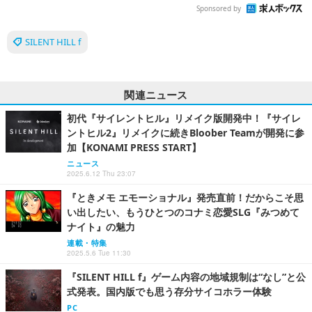
Sponsored by
SILENT HILL f
関連ニュース
初代『サイレントヒル』リメイク版開発中！『サイレ
ントヒル2』リメイクに続きBloober Teamが開発に参
加【KONAMI PRESS START】
ニュース
2025.6.12 Thu 23:07
『ときメモ エモーショナル』発売直前！だからこそ思
い出したい、もうひとつのコナミ恋愛SLG『みつめて
ナイト』の魅力
連載・特集
2025.5.6 Tue 11:30
『SILENT HILL f』ゲーム内容の地域規制は“なし”と公
式発表。国内版でも思う存分サイコホラー体験
PC