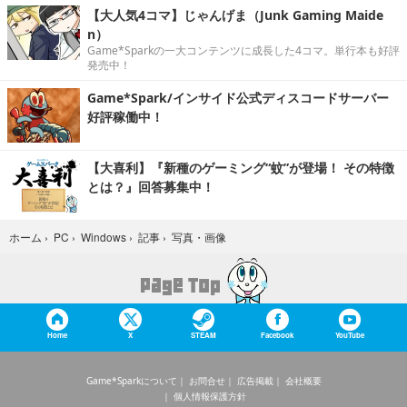
【大人気4コマ】じゃんげま（Junk Gaming Maide
n）
Game*Sparkの一大コンテンツに成長した4コマ。単行本も好評
発売中！
Game*Spark/インサイド公式ディスコードサーバー
好評稼働中！
【大喜利】『新種のゲーミング“蚊”が登場！ その特徴
とは？』回答募集中！
写真・画像
ホーム
›
PC
›
Windows
›
記事
›
Home
X
STEAM
Facebook
YouTube
Game*Sparkについて
お問合せ
広告掲載
会社概要
個人情報保護方針