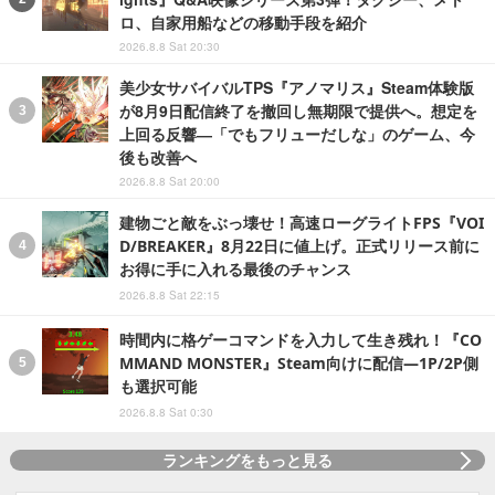
ロ、自家用船などの移動手段を紹介
2026.8.8 Sat 20:30
美少女サバイバルTPS『アノマリス』Steam体験版
が8月9日配信終了を撤回し無期限で提供へ。想定を
上回る反響―「でもフリューだしな」のゲーム、今
後も改善へ
2026.8.8 Sat 20:00
建物ごと敵をぶっ壊せ！高速ローグライトFPS『VOI
D/BREAKER』8月22日に値上げ。正式リリース前に
お得に手に入れる最後のチャンス
2026.8.8 Sat 22:15
時間内に格ゲーコマンドを入力して生き残れ！『CO
MMAND MONSTER』Steam向けに配信―1P/2P側
も選択可能
2026.8.8 Sat 0:30
ランキングをもっと見る