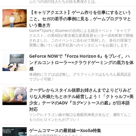
ふたつの沼の住人たちが語る奥深さとは。
【キャリアクエスト】ゲーム作りを仕事にするという
こと。セガの若手の事例に見る，ゲームプログラマと
いう働き方
Game*Sparkと4Gamerの合同による就活イベント「キャリア
クエスト」の第4回が東京都立産業貿易センター浜松町館で開催
されました。このイベントに合わせて取材した、各社の現場で
実際に働いている若手社員へのインタビューをお届けします。
GeForce NOWで『Forza Horizon 6』をプレイ。ハ
ンドルコントローラー×クラウドゲーミングの底力を体
感
体感的にラグはほぼ無し。グラフィックスはもちろん最高設定
でプレイ可能！
クーデレからスタイル抜群お姉さんまでよりどりみど
りな人外娘たちとホテル経営しよう！「クトゥルフ×美
少女」テーマのADV『ヨグ=ソトースの庭』が日本語
対応
ツンデレドラゴン娘や無口な複眼死神美少女など、属性てんこ
もりのヒロインたちがアツい！
ゲームコマースの最前線ーXsolla特集
Xsollaの最新情報はこちらから！