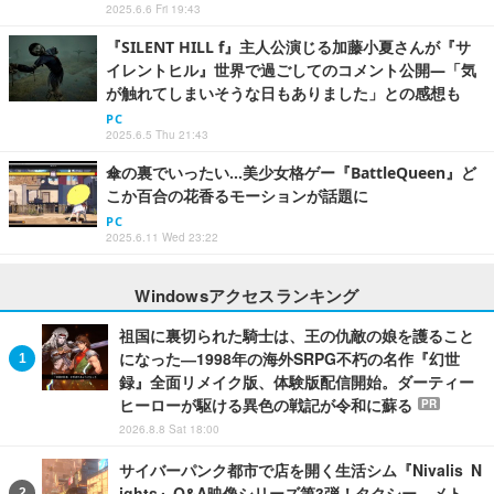
2025.6.6 Fri 19:43
『SILENT HILL f』主人公演じる加藤小夏さんが『サ
イレントヒル』世界で過ごしてのコメント公開―「気
が触れてしまいそうな日もありました」との感想も
PC
2025.6.5 Thu 21:43
傘の裏でいったい…美少女格ゲー『BattleQueen』ど
こか百合の花香るモーションが話題に
PC
2025.6.11 Wed 23:22
Windowsアクセスランキング
祖国に裏切られた騎士は、王の仇敵の娘を護ること
になった―1998年の海外SRPG不朽の名作『幻世
録』全面リメイク版、体験版配信開始。ダーティー
ヒーローが駆ける異色の戦記が令和に蘇る
PR
2026.8.8 Sat 18:00
サイバーパンク都市で店を開く生活シム『Nivalis N
ights』Q&A映像シリーズ第3弾！タクシー、メト