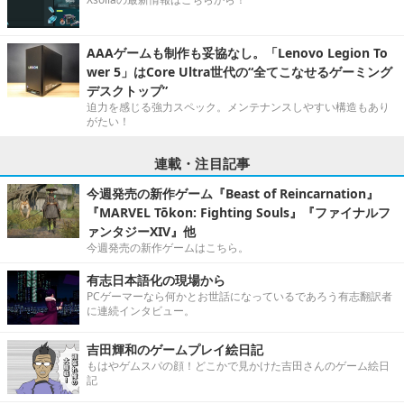
AAAゲームも制作も妥協なし。「Lenovo Legion To
wer 5」はCore Ultra世代の“全てこなせるゲーミング
デスクトップ”
迫力を感じる強力スペック。メンテナンスしやすい構造もあり
がたい！
連載・注目記事
今週発売の新作ゲーム『Beast of Reincarnation』
『MARVEL Tōkon: Fighting Souls』『ファイナルフ
ァンタジーXIV』他
今週発売の新作ゲームはこちら。
有志日本語化の現場から
PCゲーマーなら何かとお世話になっているであろう有志翻訳者
に連続インタビュー。
吉田輝和のゲームプレイ絵日記
もはやゲムスパの顔！どこかで見かけた吉田さんのゲーム絵日
記