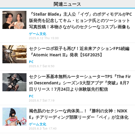
関連ニュース
『Stellar Blade』主人公「イヴ」のボディモデルがPC
版発売を記念してキム・ヒョンテ氏とのツーショット
写真投稿！本物さながらのセクシーなコスプレ画像も
ゲーム文化
2025.6.12 Thu 15:00
セクシーロボ双子も再び！近未来アクションFPS続編
『Atomic Heart II』発表【SGF2025】
PC
2025.6.7 Sat 6:50
セクシー系基本無料ルーターシューターTPS『The Fir
st Descendant』シーズン3大型アプデ『突破』8月7
日リリース！7月24日より体験版先行配信
PC
2025.6.7 Sat 7:19
褐色肌のセクシーな肉体美…！『勝利の女神：NIKK
E』チアリーディング部隊リーダー「ベイ」が立体化
ゲーム文化
2025.6.3 Tue 17:40