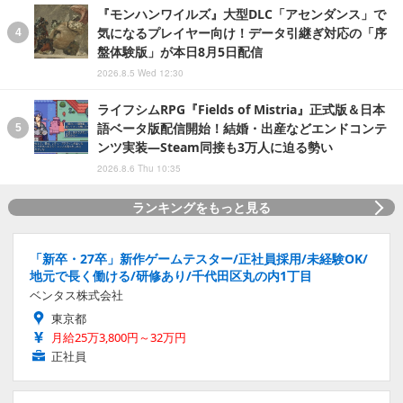
『モンハンワイルズ』大型DLC「アセンダンス」で
気になるプレイヤー向け！データ引継ぎ対応の「序
盤体験版」が本日8月5日配信
2026.8.5 Wed 12:30
ライフシムRPG『Fields of Mistria』正式版＆日本
語ベータ版配信開始！結婚・出産などエンドコンテ
ンツ実装―Steam同接も3万人に迫る勢い
2026.8.6 Thu 10:35
ランキングをもっと見る
「新卒・27卒」新作ゲームテスター/正社員採用/未経験OK/
地元で長く働ける/研修あり/千代田区丸の内1丁目
ベンタス株式会社
東京都
月給25万3,800円～32万円
正社員