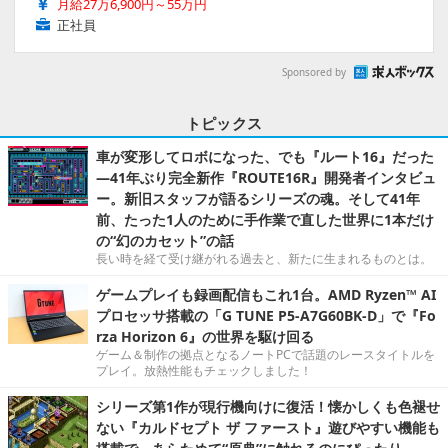
月給27万6,900円～55万円
正社員
Sponsored by
トピックス
車が変形してロボになった、でも『ルート16』だった
―41年ぶり完全新作『ROUTE16R』開発者インタビュ
ー。新旧スタッフが語るシリーズの魂。そして41年
前、たった1人のために手作業で直した世界に1本だけ
の“幻のカセット”の話
長い時を経て受け継がれる過去と、新たに生まれるものとは。
ゲームプレイも録画配信もこれ1台。AMD Ryzen™ AI
プロセッサ搭載の「G TUNE P5-A7G60BK-D」で『Fo
rza Horizon 6』の世界を駆け回る
ゲーム＆制作の拠点となるノートPCで話題のレースタイトルを
プレイ。放熱性能もチェックしました！
シリーズ第1作が現行機向けに復活！懐かしくも色褪せ
ない『カルドセプト ザ ファースト』遊びやすい機能も