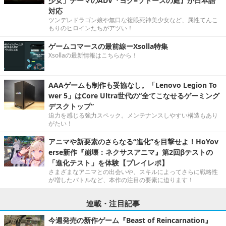
少女」テーマのADV『ヨグ=ソトースの庭』が日本語
対応
ツンデレドラゴン娘や無口な複眼死神美少女など、属性てんこ
もりのヒロインたちがアツい！
ゲームコマースの最前線ーXsolla特集
Xsollaの最新情報はこちらから！
AAAゲームも制作も妥協なし。「Lenovo Legion To
wer 5」はCore Ultra世代の“全てこなせるゲーミング
デスクトップ”
迫力を感じる強力スペック。メンテナンスしやすい構造もあり
がたい！
アニマや新要素のさらなる“進化”を目撃せよ！HoYov
erse新作『崩壊：ネクサスアニマ』第2回βテストの
「進化テスト」を体験【プレイレポ】
さまざまなアニマとの出会いや、スキルによってさらに戦略性
が増したバトルなど、本作の注目の要素に迫ります！
連載・注目記事
今週発売の新作ゲーム『Beast of Reincarnation』