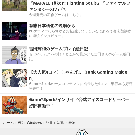
『MARVEL Tōkon: Fighting Souls』『ファイナルフ
ァンタジーXIV』他
今週発売の新作ゲームはこちら。
有志日本語化の現場から
PCゲーマーなら何かとお世話になっているであろう有志翻訳者
に連続インタビュー。
吉田輝和のゲームプレイ絵日記
もはやゲムスパの顔！どこかで見かけた吉田さんのゲーム絵日
記
【大人気4コマ】じゃんげま（Junk Gaming Maide
n）
Game*Sparkの一大コンテンツに成長した4コマ。単行本も好評
発売中！
Game*Spark/インサイド公式ディスコードサーバー
好評稼働中！
写真・画像
ホーム
›
PC
›
Windows
›
記事
›