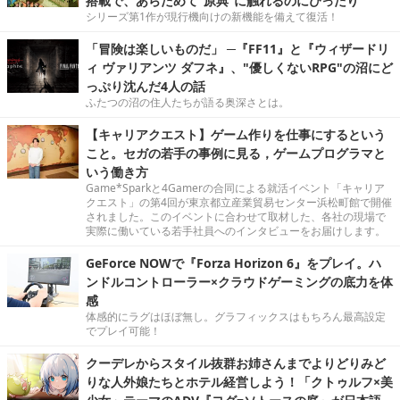
搭載で、あらためて“原典”に触れるのにぴったり
シリーズ第1作が現行機向けの新機能を備えて復活！
「冒険は楽しいものだ」 ─『FF11』と『ウィザードリ
ィ ヴァリアンツ ダフネ』、"優しくないRPG"の沼にど
っぷり沈んだ4人の話
ふたつの沼の住人たちが語る奥深さとは。
【キャリアクエスト】ゲーム作りを仕事にするという
こと。セガの若手の事例に見る，ゲームプログラマと
いう働き方
Game*Sparkと4Gamerの合同による就活イベント「キャリア
クエスト」の第4回が東京都立産業貿易センター浜松町館で開催
されました。このイベントに合わせて取材した、各社の現場で
実際に働いている若手社員へのインタビューをお届けします。
GeForce NOWで『Forza Horizon 6』をプレイ。ハ
ンドルコントローラー×クラウドゲーミングの底力を体
感
体感的にラグはほぼ無し。グラフィックスはもちろん最高設定
でプレイ可能！
クーデレからスタイル抜群お姉さんまでよりどりみど
りな人外娘たちとホテル経営しよう！「クトゥルフ×美