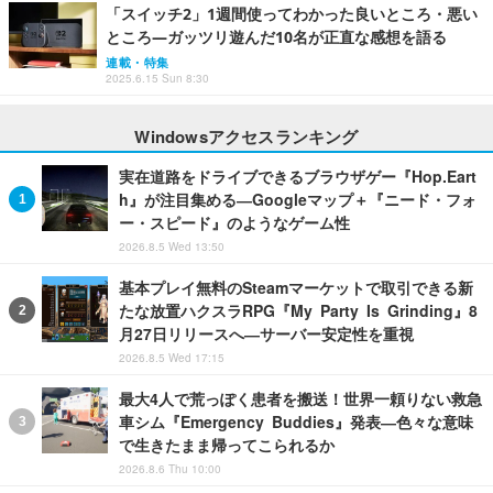
「スイッチ2」1週間使ってわかった良いところ・悪い
ところ―ガッツリ遊んだ10名が正直な感想を語る
連載・特集
2025.6.15 Sun 8:30
Windowsアクセスランキング
実在道路をドライブできるブラウザゲー『Hop.Eart
h』が注目集める―Googleマップ＋『ニード・フォ
ー・スピード』のようなゲーム性
2026.8.5 Wed 13:50
基本プレイ無料のSteamマーケットで取引できる新
たな放置ハクスラRPG『My Party Is Grinding』8
月27日リリースへ―サーバー安定性を重視
2026.8.5 Wed 17:15
最大4人で荒っぽく患者を搬送！世界一頼りない救急
車シム『Emergency Buddies』発表―色々な意味
で生きたまま帰ってこられるか
2026.8.6 Thu 10:00