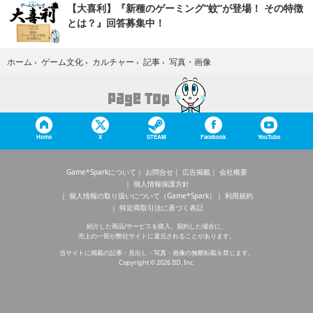
【大喜利】『新種のゲーミング“蚊”が登場！ その特徴
とは？』回答募集中！
写真・画像
ホーム
›
ゲーム文化
›
カルチャー
›
記事
›
Home
X
STEAM
Facebook
YouTube
Game*Sparkについて
お問合せ
広告掲載
会社概要
個人情報保護方針
個人情報の取り扱いについて（Game*Spark）
利用規約
特定商取引法に基づく表記
紹介した商品/サービスを購入、契約した場合に、
売上の一部が弊社サイトに還元されることがあります。
当サイトに掲載の記事・見出し・写真・画像の無断転載を禁じます。
Copyright © 2026 IID, Inc.