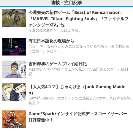
連載・注目記事
今週発売の新作ゲーム『Beast of Reincarnation』
『MARVEL Tōkon: Fighting Souls』『ファイナルフ
ァンタジーXIV』他
今週発売の新作ゲームはこちら。
有志日本語化の現場から
PCゲーマーなら何かとお世話になっているであろう有志翻訳者
に連続インタビュー。
吉田輝和のゲームプレイ絵日記
もはやゲムスパの顔！どこかで見かけた吉田さんのゲーム絵日
記
【大人気4コマ】じゃんげま（Junk Gaming Maide
n）
Game*Sparkの一大コンテンツに成長した4コマ。単行本も好評
発売中！
Game*Spark/インサイド公式ディスコードサーバー
好評稼働中！