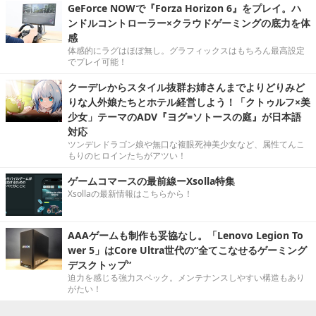
GeForce NOWで『Forza Horizon 6』をプレイ。ハ
ンドルコントローラー×クラウドゲーミングの底力を体
感
体感的にラグはほぼ無し。グラフィックスはもちろん最高設定
でプレイ可能！
クーデレからスタイル抜群お姉さんまでよりどりみど
りな人外娘たちとホテル経営しよう！「クトゥルフ×美
少女」テーマのADV『ヨグ=ソトースの庭』が日本語
対応
ツンデレドラゴン娘や無口な複眼死神美少女など、属性てんこ
もりのヒロインたちがアツい！
ゲームコマースの最前線ーXsolla特集
Xsollaの最新情報はこちらから！
AAAゲームも制作も妥協なし。「Lenovo Legion To
wer 5」はCore Ultra世代の“全てこなせるゲーミング
デスクトップ”
迫力を感じる強力スペック。メンテナンスしやすい構造もあり
がたい！