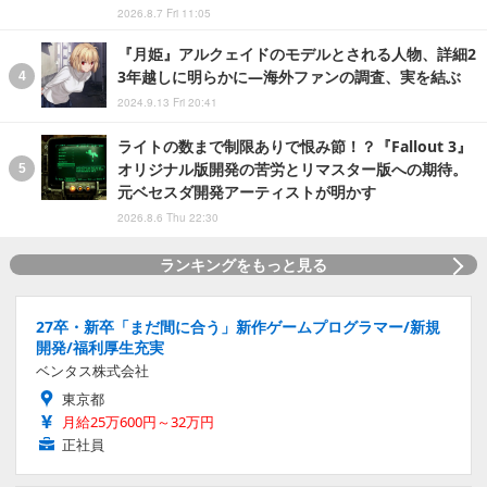
2026.8.7 Fri 11:05
『月姫』アルクェイドのモデルとされる人物、詳細2
3年越しに明らかに―海外ファンの調査、実を結ぶ
2024.9.13 Fri 20:41
ライトの数まで制限ありで恨み節！？『Fallout 3』
オリジナル版開発の苦労とリマスター版への期待。
元ベセスダ開発アーティストが明かす
2026.8.6 Thu 22:30
ランキングをもっと見る
27卒・新卒「まだ間に合う」新作ゲームプログラマー/新規
開発/福利厚生充実
ベンタス株式会社
東京都
月給25万600円～32万円
正社員