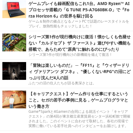
ゲームプレイも録画配信もこれ1台。AMD Ryzen™ AI
プロセッサ搭載の「G TUNE P5-A7G60BK-D」で『Fo
rza Horizon 6』の世界を駆け回る
ゲーム＆制作の拠点となるノートPCで話題のレースタイトルを
プレイ。放熱性能もチェックしました！
シリーズ第1作が現行機向けに復活！懐かしくも色褪せ
ない『カルドセプト ザ ファースト』遊びやすい機能も
搭載で、あらためて“原典”に触れるのにぴったり
シリーズ第1作が現行機向けの新機能を備えて復活！
「冒険は楽しいものだ」 ─『FF11』と『ウィザードリ
ィ ヴァリアンツ ダフネ』、"優しくないRPG"の沼にど
っぷり沈んだ4人の話
ふたつの沼の住人たちが語る奥深さとは。
【キャリアクエスト】ゲーム作りを仕事にするという
こと。セガの若手の事例に見る，ゲームプログラマと
いう働き方
Game*Sparkと4Gamerの合同による就活イベント「キャリア
クエスト」の第4回が東京都立産業貿易センター浜松町館で開催
されました。このイベントに合わせて取材した、各社の現場で
実際に働いている若手社員へのインタビューをお届けします。