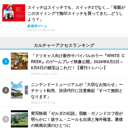
スイッチはスイッチでも、スイッチ2でなく…「母親が
このタイミングで無印スイッチを買ってきた…どうし
よう？」
家庭用ゲーム
2025.6.16 Mon 9:59
カルチャーアクセスランキング
「ドリキャス向け新作サバイバルホラー『WHITE C
REEK』のゲームプレイ映像公開」2026年8月2日～
8月8日の秘宝はこれだ！【週刊トレハン】
2026.8.9 Sun 14:30
ニンテンドーミュージアムが「大切なお知らせ」ー
チケット転売、決済代行に注意喚起「すべて無効と
なります」
2026.8.7 Fri 21:00
実写映画「ゼルダの伝説」宿敵・ガノンドロフ役が
明らかに！故サム・ニールも出演と海外報道。最後
の映画出演のひとつに