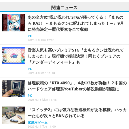
関連ニュース
あの全方位“呪い呪われ”STGが帰ってくる！『まもの
ろ KAI！ ～まもるクンは呪われてしまった！～』9月
に発売決定―歴代要素を全て収録
PC
2025.5.8 Thu 12:00
音楽人気も高いプレミアSTG『まもるクンは呪われて
しまった！』現行機で復刻決定！同じくプレミアの
『アンダーディフィート』も
PC
2024.4.8 Mon 11:18
修理依頼の「RTX 4090」、4枚中3枚が偽物！？中国の
ハードウェア修理系YouTuberの解説動画が話題に
PC
2025.6.16 Mon 11:46
「スイッチ2」には強力な改造検知がある模様。ハッカ
ーたちが次々とBANされている
家庭用ゲーム
2025.6.17 Tue 11:00