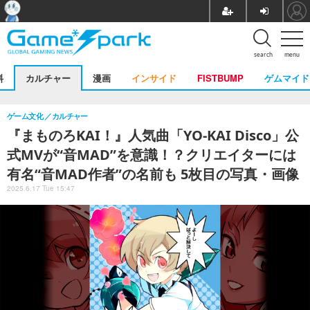
search
menu
料
カルチャー
漫画
インサイド
FISTBUMP
ゲムマイド
ゲーム文化
カルチャー
『まものろKAI！』人気曲「YO-KAI Disco」公
式MVが“音MAD”を意識！？クリエイターには
有名“音MAD作者”の名前も 5枚目の写真・画像
2025.6.17 Tue 15:47