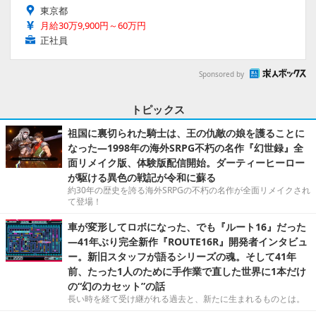
東京都
月給30万9,900円～60万円
正社員
Sponsored by
トピックス
祖国に裏切られた騎士は、王の仇敵の娘を護ることに
なった―1998年の海外SRPG不朽の名作『幻世録』全
面リメイク版、体験版配信開始。ダーティーヒーロー
が駆ける異色の戦記が令和に蘇る
約30年の歴史を誇る海外SRPGの不朽の名作が全面リメイクされ
て登場！
車が変形してロボになった、でも『ルート16』だった
―41年ぶり完全新作『ROUTE16R』開発者インタビュ
ー。新旧スタッフが語るシリーズの魂。そして41年
前、たった1人のために手作業で直した世界に1本だけ
の“幻のカセット”の話
長い時を経て受け継がれる過去と、新たに生まれるものとは。