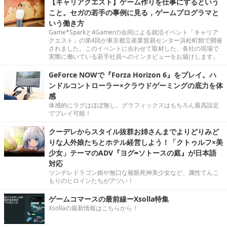
【キャリアクエスト】ゲーム作りを仕事にするという
こと。セガの若手の事例に見る，ゲームプログラマと
いう働き方
Game*Sparkと4Gamerの合同による就活イベント「キャリア
クエスト」の第4回が東京都立産業貿易センター浜松町館で開催
されました。このイベントに合わせて取材した、各社の現場で
実際に働いている若手社員へのインタビューをお届けします。
GeForce NOWで『Forza Horizon 6』をプレイ。ハ
ンドルコントローラー×クラウドゲーミングの底力を体
感
体感的にラグはほぼ無し。グラフィックスはもちろん最高設定
でプレイ可能！
クーデレからスタイル抜群お姉さんまでよりどりみど
りな人外娘たちとホテル経営しよう！「クトゥルフ×美
少女」テーマのADV『ヨグ=ソトースの庭』が日本語
対応
ツンデレドラゴン娘や無口な複眼死神美少女など、属性てんこ
もりのヒロインたちがアツい！
ゲームコマースの最前線ーXsolla特集
Xsollaの最新情報はこちらから！