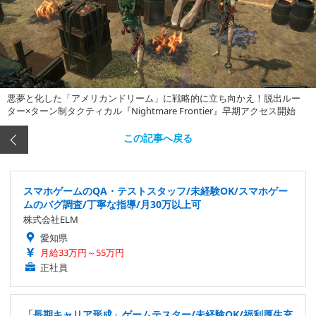
悪夢と化した「アメリカンドリーム」に戦略的に立ち向かえ！脱出ルー
ター×ターン制タクティカル『Nightmare Frontier』早期アクセス開始
この記事へ戻る
スマホゲームのQA・テストスタッフ/未経験OK/スマホゲー
ムのバグ調査/丁寧な指導/月30万以上可
株式会社ELM
愛知県
月給33万円～55万円
正社員
「長期キャリア形成」ゲームテスター/未経験OK/福利厚生充