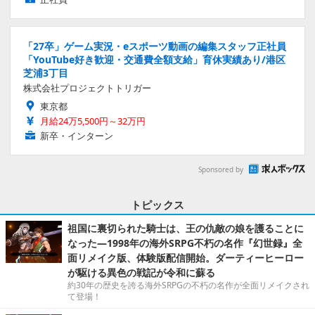
「27卒」ゲーム実況・eスポーツ動画の編集スタッフ正社員
「YouTube好き歓迎・交通費全額支給」育休実績あり/港区
芝浦3丁目
株式会社プロジェクトトリガー
東京都
月給24万5,500円～32万円
新卒・インターン
Sponsored by
トピックス
祖国に裏切られた騎士は、王の仇敵の娘を護ることに
なった―1998年の海外SRPG不朽の名作『幻世録』全
面リメイク版、体験版配信開始。ダーティーヒーロー
が駆ける異色の戦記が令和に蘇る
約30年の歴史を誇る海外SRPGの不朽の名作が全面リメイクされ
て登場！