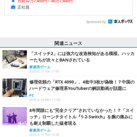
月給32万7,400円～46万7,400円
正社員
Sponsored by
関連ニュース
「スイッチ2」には強力な改造検知がある模様。ハッカ
ーたちが次々とBANされている
家庭用ゲーム
2025.6.17 Tue 11:00
修理依頼の「RTX 4090」、4枚中3枚が偽物！？中国の
ハードウェア修理系YouTuberの解説動画が話題に
PC
2025.6.16 Mon 11:46
8年間誰にも“完全クリア”されていなかった！？「スイ
ッチ」ローンチタイトル『1-2-Switch』を腕の痛みに
も耐え制覇した猛者現る
家庭用ゲーム
2025.6.17 Tue 12:35