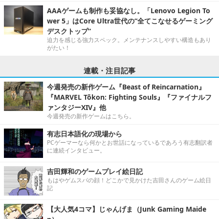
AAAゲームも制作も妥協なし。「Lenovo Legion To
wer 5」はCore Ultra世代の“全てこなせるゲーミング
デスクトップ”
迫力を感じる強力スペック。メンテナンスしやすい構造もあり
がたい！
連載・注目記事
今週発売の新作ゲーム『Beast of Reincarnation』
『MARVEL Tōkon: Fighting Souls』『ファイナルフ
ァンタジーXIV』他
今週発売の新作ゲームはこちら。
有志日本語化の現場から
PCゲーマーなら何かとお世話になっているであろう有志翻訳者
に連続インタビュー。
吉田輝和のゲームプレイ絵日記
もはやゲムスパの顔！どこかで見かけた吉田さんのゲーム絵日
記
【大人気4コマ】じゃんげま（Junk Gaming Maide