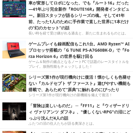
車が変形してロボになった、でも『ルート16』だった
―41年ぶり完全新作『ROUTE16R』開発者インタビュ
ー。新旧スタッフが語るシリーズの魂。そして41年
前、たった1人のために手作業で直した世界に1本だけ
の“幻のカセット”の話
長い時を経て受け継がれる過去と、新たに生まれるものとは。
ゲームプレイも録画配信もこれ1台。AMD Ryzen™ AI
プロセッサ搭載の「G TUNE P5-A7G60BK-D」で『Fo
rza Horizon 6』の世界を駆け回る
ゲーム＆制作の拠点となるノートPCで話題のレースタイトルを
プレイ。放熱性能もチェックしました！
シリーズ第1作が現行機向けに復活！懐かしくも色褪せ
ない『カルドセプト ザ ファースト』遊びやすい機能も
搭載で、あらためて“原典”に触れるのにぴったり
シリーズ第1作が現行機向けの新機能を備えて復活！
「冒険は楽しいものだ」 ─『FF11』と『ウィザードリ
ィ ヴァリアンツ ダフネ』、"優しくないRPG"の沼にど
っぷり沈んだ4人の話
ふたつの沼の住人たちが語る奥深さとは。