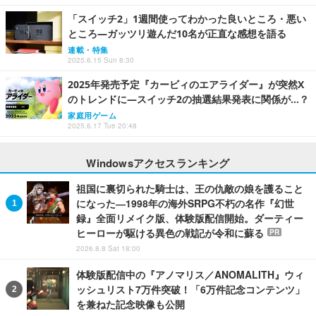
「スイッチ2」1週間使ってわかった良いところ・悪い
ところ―ガッツリ遊んだ10名が正直な感想を語る
連載・特集
2025.6.15 Sun 8:30
2025年発売予定『カービィのエアライダー』が突然X
のトレンドに―スイッチ2の抽選結果発表に関係が…？
家庭用ゲーム
2025.6.17 Tue 20:48
Windowsアクセスランキング
祖国に裏切られた騎士は、王の仇敵の娘を護ること
になった―1998年の海外SRPG不朽の名作『幻世
録』全面リメイク版、体験版配信開始。ダーティー
ヒーローが駆ける異色の戦記が令和に蘇る
PR
2026.8.8 Sat 18:00
体験版配信中の『アノマリス／ANOMALITH』ウィ
ッシュリスト7万件突破！「6万件記念コンテンツ」
を兼ねた記念映像も公開