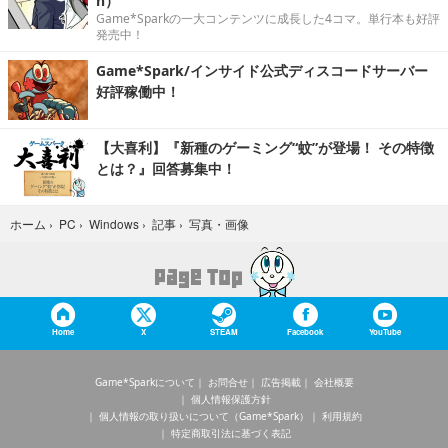
n）
Game*Sparkの一大コンテンツに成長した4コマ。単行本も好評
発売中！
Game*Spark/インサイド公式ディスコードサーバー
好評稼働中！
【大喜利】『新種のゲーミング“蚊”が登場！ その特徴
とは？』回答募集中！
写真・画像
ホーム
›
PC
›
Windows
›
記事
›
Home
X
STEAM
Facebook
YouTube
Game*Sparkについて
お問合せ
広告掲載
会社概要
個人情報保護方針
個人情報の取り扱いについて（Game*Spark）
利用規約
特定商取引法に基づく表記