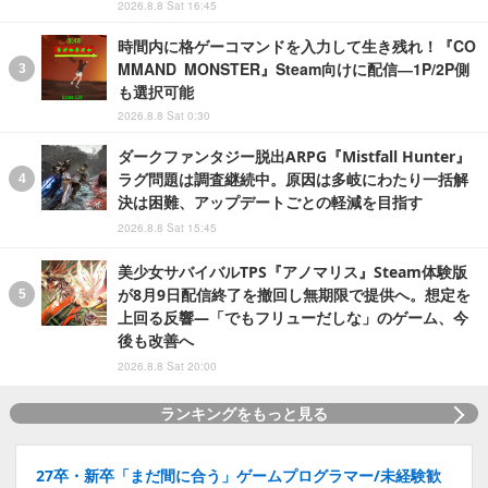
2026.8.8 Sat 16:45
時間内に格ゲーコマンドを入力して生き残れ！『CO
MMAND MONSTER』Steam向けに配信―1P/2P側
も選択可能
2026.8.8 Sat 0:30
ダークファンタジー脱出ARPG『Mistfall Hunter』
ラグ問題は調査継続中。原因は多岐にわたり一括解
決は困難、アップデートごとの軽減を目指す
2026.8.8 Sat 15:45
美少女サバイバルTPS『アノマリス』Steam体験版
が8月9日配信終了を撤回し無期限で提供へ。想定を
上回る反響―「でもフリューだしな」のゲーム、今
後も改善へ
2026.8.8 Sat 20:00
ランキングをもっと見る
27卒・新卒「まだ間に合う」ゲームプログラマー/未経験歓