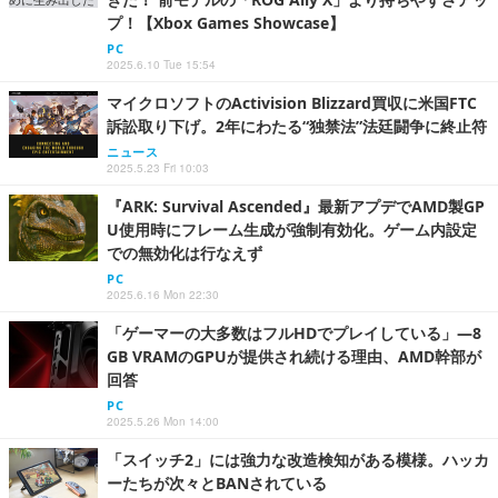
プ！【Xbox Games Showcase】
PC
2025.6.10 Tue 15:54
マイクロソフトのActivision Blizzard買収に米国FTC
訴訟取り下げ。2年にわたる“独禁法”法廷闘争に終止符
ニュース
2025.5.23 Fri 10:03
『ARK: Survival Ascended』最新アプデでAMD製GP
U使用時にフレーム生成が強制有効化。ゲーム内設定
での無効化は行なえず
PC
2025.6.16 Mon 22:30
「ゲーマーの大多数はフルHDでプレイしている」―8
GB VRAMのGPUが提供され続ける理由、AMD幹部が
回答
PC
2025.5.26 Mon 14:00
「スイッチ2」には強力な改造検知がある模様。ハッカ
ーたちが次々とBANされている