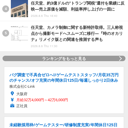
任天堂、約3億ドルの“トランプ関税”還付を業績に反
映―売上原価を減額、利益率押し上げの一因に
2026.8.6 Thu 18:40
任天堂、カメラ制御に関する新特許取得。三人称視
点から撮影モードへスムーズに移行―『時のオカリ
ナ』リメイク版との関連を推測する声も
2026.8.6 Thu 11:30
ランキングをもっと見る
バグ調査で不具合ゼロへ!/ゲームテストスタッフ/月収35万円
のチャンス/オフ充実の年間休日125日/毎週しっかり2日休み
株式会社C-Link
大阪府
月給32万4,000円～42万6,000円
正社員
未経験採用枠/ゲームテスター/研修制度充実/年間休日125日