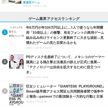
家庭用ゲーム
2025.6.17 Tue 11:00
ゲーム業界アクセスランキング
年6万円が年320万円以上に…1人で使うなら年間費
用「53倍以上」の衝撃、有名フォントの商用ゲーム
組み込み向けライセンス更新終了に大きな波紋―見
慣れたゲームの見た目変わるかも
2025.11.30 Sun 22:49
PSディスク生産終了について、メキシコのゲーマー
議員による独占禁止法違反の訴えが正式に進展―
「テクノロジーは自由を拡大するために役立つべ
き」
2026.8.6 Thu 13:00
巨女シミュレーター『GIANTESS PLAYGROUND』
Steam版早期アクセス間近も共同開発者間で係争中
と報告―patreonでの配信除き一方的な行動と主張
2026.8.7 Fri 22:42