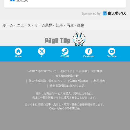
Sponsored by
写真・画像
ホーム
›
ニュース
›
ゲーム業界
›
記事
›
Home
X
STEAM
Facebook
YouTube
Game*Sparkについて
お問合せ
広告掲載
会社概要
個人情報保護方針
個人情報の取り扱いについて（Game*Spark）
利用規約
特定商取引法に基づく表記
紹介した商品/サービスを購入、契約した場合に、
売上の一部が弊社サイトに還元されることがあります。
当サイトに掲載の記事・見出し・写真・画像の無断転載を禁じます。
Copyright © 2026 IID, Inc.