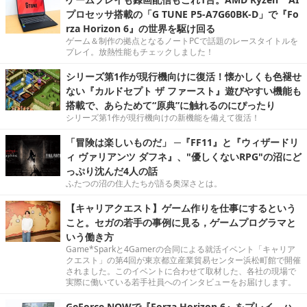
プロセッサ搭載の「G TUNE P5-A7G60BK-D」で『Fo
rza Horizon 6』の世界を駆け回る
ゲーム＆制作の拠点となるノートPCで話題のレースタイトルを
プレイ。放熱性能もチェックしました！
シリーズ第1作が現行機向けに復活！懐かしくも色褪せ
ない『カルドセプト ザ ファースト』遊びやすい機能も
搭載で、あらためて“原典”に触れるのにぴったり
シリーズ第1作が現行機向けの新機能を備えて復活！
「冒険は楽しいものだ」 ─『FF11』と『ウィザードリ
ィ ヴァリアンツ ダフネ』、"優しくないRPG"の沼にど
っぷり沈んだ4人の話
ふたつの沼の住人たちが語る奥深さとは。
【キャリアクエスト】ゲーム作りを仕事にするという
こと。セガの若手の事例に見る，ゲームプログラマと
いう働き方
Game*Sparkと4Gamerの合同による就活イベント「キャリア
クエスト」の第4回が東京都立産業貿易センター浜松町館で開催
されました。このイベントに合わせて取材した、各社の現場で
実際に働いている若手社員へのインタビューをお届けします。
GeForce NOWで『Forza Horizon 6』をプレイ。ハ