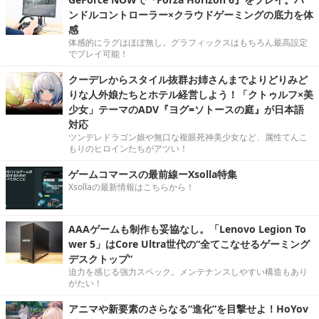
ンドルコントローラー×クラウドゲーミングの底力を体
感
体感的にラグはほぼ無し。グラフィックスはもちろん最高設定
でプレイ可能！
クーデレからスタイル抜群お姉さんまでよりどりみど
りな人外娘たちとホテル経営しよう！「クトゥルフ×美
少女」テーマのADV『ヨグ=ソトースの庭』が日本語
対応
ツンデレドラゴン娘や無口な複眼死神美少女など、属性てんこ
もりのヒロインたちがアツい！
ゲームコマースの最前線ーXsolla特集
Xsollaの最新情報はこちらから！
AAAゲームも制作も妥協なし。「Lenovo Legion To
wer 5」はCore Ultra世代の“全てこなせるゲーミング
デスクトップ”
迫力を感じる強力スペック。メンテナンスしやすい構造もあり
がたい！
アニマや新要素のさらなる“進化”を目撃せよ！HoYov