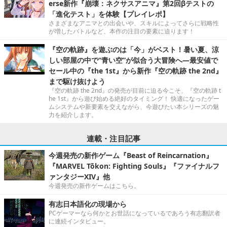
erse新作『崩壊：ネクサスアニマ』第2回βテストの
「進化テスト」を体験【プレイレポ】
さまざまなアニマとの出会いや、スキルによってさらに戦略性
が増したバトルなど、本作の注目の要素に迫ります！
『空の軌跡』を遊ぶのは「今」がベスト！暑い夏、涼
しい部屋の中で“青い空”が似合う大冒険へ―最安値で
セール中の『the 1st』から新作『空の軌跡 the 2nd』
まで駆け抜けよう
『空の軌跡 the 2nd』の発売が目前に迫る今こそ、『空の軌跡 t
he 1st』から遊び始める絶好のタイミング！ 快適になったゲー
ムシステムや新要素を交えながら、今遊びたい本シリーズの魅
力を紹介します。
連載・注目記事
今週発売の新作ゲーム『Beast of Reincarnation』
『MARVEL Tōkon: Fighting Souls』『ファイナルフ
ァンタジーXIV』他
今週発売の新作ゲームはこちら。
有志日本語化の現場から
PCゲーマーなら何かとお世話になっているであろう有志翻訳者
に連続インタビュー。