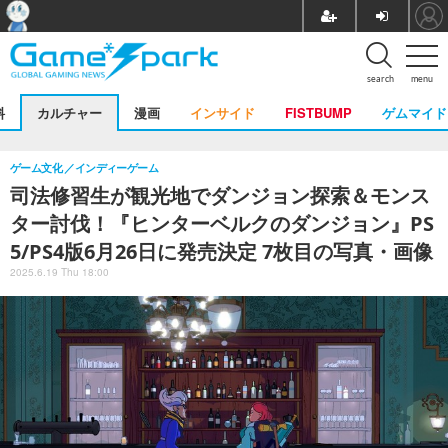
search
menu
料
カルチャー
漫画
インサイド
FISTBUMP
ゲムマイド
ゲーム文化
インディーゲーム
司法修習生が観光地でダンジョン探索＆モンス
ター討伐！『ヒンターベルクのダンジョン』PS
5/PS4版6月26日に発売決定 7枚目の写真・画像
2025.6.19 Thu 18:00