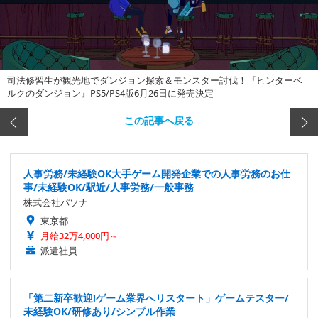
司法修習生が観光地でダンジョン探索＆モンスター討伐！『ヒンターベ
ルクのダンジョン』PS5/PS4版6月26日に発売決定
この記事へ戻る
人事労務/未経験OK大手ゲーム開発企業での人事労務のお仕
事/未経験OK/駅近/人事労務/一般事務
株式会社パソナ
東京都
月給32万4,000円～
派遣社員
「第二新卒歓迎!ゲーム業界へリスタート」ゲームテスター/
未経験OK/研修あり/シンプル作業