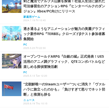
剣と魔法でアルプス山脈を探索！社会人生活に疲れた
司法修習生のアクションRPG『ヒンターベルクのダン
ジョン』Xbox/PC向けにリリース
家庭用ゲーム
2024.7.19 Fri 10:45
透き通るようなアニメーションが魅力の美麗グラフィ
ック新作RPG『TERBIS』クローズドβテスト参加者募
集開始
PC
2025.5.23 Fri 22:30
オープンワールドARPG『白銀の城』正式発表！UE5
活用のアニメ調グラフィック、QTEコンボバトルなど
楽しめる探偵冒険活劇
PC
2025.5.13 Tue 12:20
“北朝鮮唯一のSteamユーザー”ついに消失？「ヴァル
ハラに旅立ったのかも」「負けすぎて怒りでネット切
断」と推測も捗る
ニュース
2025.6.19 Thu 10:15