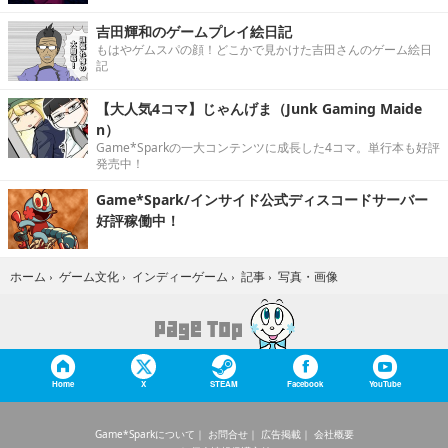
吉田輝和のゲームプレイ絵日記
もはやゲムスパの顔！どこかで見かけた吉田さんのゲーム絵日
記
【大人気4コマ】じゃんげま（Junk Gaming Maide
n）
Game*Sparkの一大コンテンツに成長した4コマ。単行本も好評
発売中！
Game*Spark/インサイド公式ディスコードサーバー
好評稼働中！
写真・画像
ホーム
›
ゲーム文化
›
インディーゲーム
›
記事
›
Home
X
STEAM
Facebook
YouTube
Game*Sparkについて
お問合せ
広告掲載
会社概要