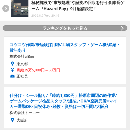
極秘施設で“事故処理”や証拠の回収を行う倉庫番ゲ
ーム『Hazard Pay』9月配信決定！
2026.8.5 Wed 20:45
ランキングをもっと見る
コツコツ作業/未経験採用枠/工場スタッフ・ゲーム機/昇給・
賞与あり
株式会社alBee
東京都
月給29万5,000円～50万円
正社員
仕分け・シール貼り/「時給1,350円」松原市周辺の軽作業/
ゲームパッケージ検品スタッフ/週払いOK/×空調完備×マイ
カー通勤OK×日祝休み×経験・資格は一切不問!/大阪府
株式会社トーコー
大阪府