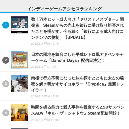
インディーゲームアクセスランキング
数十万本ヒット成人向け『ヤリステメスブター』開
発者、Steamからの売上を銀行に受け取り拒否され
たことを明かす。今も続く「銀行による成人向けコ
ンテンツの規制」【UPDATE】
2026.8.5 Wed 13:15
日本の団地を舞台にした平成レトロ風アドベンチャ
ーゲーム『Danchi Days』配信日決定！
2026.8.6 Thu 7:00
南極で行方不明になった妹を探すとともに太古の秘
密を解き明かすサイコホラー『Cryptica』最新トレ
イラー！
2026.8.5 Wed 18:30
時間を操る能力で殺人事件を捜査する2.5Dサスペン
スADV『キル・ザ・シャドウ』Steam配信開始！
2026.8.5 Wed 20:00