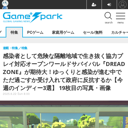
search
menu
グ
特集
PCゲーム
家庭用ゲーム
セール/無料
カルチャ
連載・特集
特集
感染者として危険な隔離地域で生き抜く協力プ
レイ対応オープンワールドサバイバル『DREAD
ZONE』が期待大！ゆっくりと感染が進む中で
ただ過ごすか受け入れて政府に反抗するか【今
週のインディー3選】 19枚目の写真・画像
2025.6.22 Sun 8:00