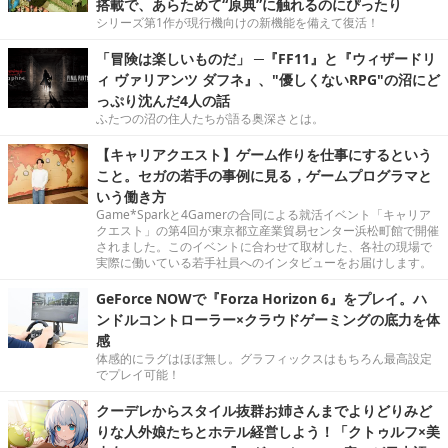
搭載で、あらためて“原典”に触れるのにぴったり
シリーズ第1作が現行機向けの新機能を備えて復活！
「冒険は楽しいものだ」 ─『FF11』と『ウィザードリ
ィ ヴァリアンツ ダフネ』、"優しくないRPG"の沼にど
っぷり沈んだ4人の話
ふたつの沼の住人たちが語る奥深さとは。
【キャリアクエスト】ゲーム作りを仕事にするという
こと。セガの若手の事例に見る，ゲームプログラマと
いう働き方
Game*Sparkと4Gamerの合同による就活イベント「キャリア
クエスト」の第4回が東京都立産業貿易センター浜松町館で開催
されました。このイベントに合わせて取材した、各社の現場で
実際に働いている若手社員へのインタビューをお届けします。
GeForce NOWで『Forza Horizon 6』をプレイ。ハ
ンドルコントローラー×クラウドゲーミングの底力を体
感
体感的にラグはほぼ無し。グラフィックスはもちろん最高設定
でプレイ可能！
クーデレからスタイル抜群お姉さんまでよりどりみど
りな人外娘たちとホテル経営しよう！「クトゥルフ×美