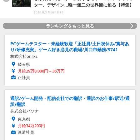
ター、デザイン…唯一無二の世界観に迫る【特集】
2026.8.3 Mon 18:45
ランキングをもっと見る
PCゲームテスター・未経験歓迎「正社員/土日祝休み/賞与あ
り/研修充実」ゲーム好き必見の職場/川口市勤務/9741
株式会社onlixs
埼玉県
月給29万8,000円～36万円
正社員
通訳/ゲーム開発・配信会社での翻訳・通訳のお仕事/駅近/通
訳/翻訳
株式会社パソナ
東京都
月給34万200円
派遣社員