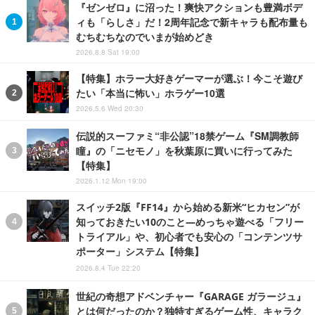
『ゼンゼロ』に沼った！爽快アクションも豊満ボデ
ィも「らしさ」だ！2周年記念で新キャラも配布量も
むちむちなのでいまが始めどき
2026.8.8 Sat 19:00
【特集】ホラー大好きゲーマーが選ぶ！今こそ遊び
たい「本当に怖い」ホラゲー10選
2026.5.6 Wed 20:30
伝説的スーファミ“非公認”18禁ゲーム『SM調教師
瞳』の「ニセモノ」を秋葉原に買いに行ってみた
【特集】
2026.1.12 Mon 19:00
スイッチ2版『FF14』から始める新米“ヒカセン”が
知っておきたい10のこと―めっちゃ遊べる「フリー
トライアル」や、初心者でも安心の「コンテンツサ
ポーター」システム【特集】
2026.8.4 Tue 22:20
世紀の奇想アドベンチャー『GARAGE ガラージュ』
とは何だったのか？独特すぎるゲーム性、キャラク