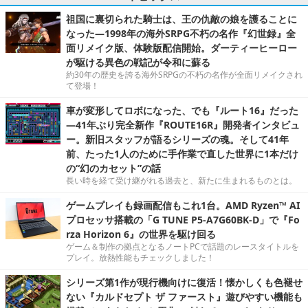
祖国に裏切られた騎士は、王の仇敵の娘を護ることに
なった―1998年の海外SRPG不朽の名作『幻世録』全
面リメイク版、体験版配信開始。ダーティーヒーロー
が駆ける異色の戦記が令和に蘇る
約30年の歴史を誇る海外SRPGの不朽の名作が全面リメイクされ
て登場！
車が変形してロボになった、でも『ルート16』だった
―41年ぶり完全新作『ROUTE16R』開発者インタビュ
ー。新旧スタッフが語るシリーズの魂。そして41年
前、たった1人のために手作業で直した世界に1本だけ
の“幻のカセット”の話
長い時を経て受け継がれる過去と、新たに生まれるものとは。
ゲームプレイも録画配信もこれ1台。AMD Ryzen™ AI
プロセッサ搭載の「G TUNE P5-A7G60BK-D」で『Fo
rza Horizon 6』の世界を駆け回る
ゲーム＆制作の拠点となるノートPCで話題のレースタイトルを
プレイ。放熱性能もチェックしました！
シリーズ第1作が現行機向けに復活！懐かしくも色褪せ
ない『カルドセプト ザ ファースト』遊びやすい機能も