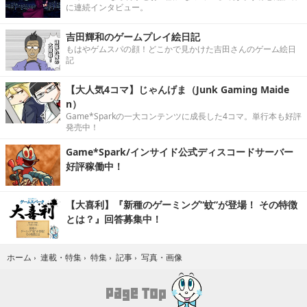
に連続インタビュー。
吉田輝和のゲームプレイ絵日記
もはやゲムスパの顔！どこかで見かけた吉田さんのゲーム絵日
記
【大人気4コマ】じゃんげま（Junk Gaming Maide
n）
Game*Sparkの一大コンテンツに成長した4コマ。単行本も好評
発売中！
Game*Spark/インサイド公式ディスコードサーバー
好評稼働中！
【大喜利】『新種のゲーミング“蚊”が登場！ その特徴
とは？』回答募集中！
写真・画像
ホーム
›
連載・特集
›
特集
›
記事
›