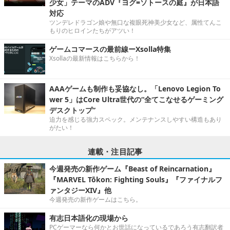
少女」テーマのADV『ヨグ=ソトースの庭』が日本語
対応
ツンデレドラゴン娘や無口な複眼死神美少女など、属性てんこ
もりのヒロインたちがアツい！
ゲームコマースの最前線ーXsolla特集
Xsollaの最新情報はこちらから！
AAAゲームも制作も妥協なし。「Lenovo Legion To
wer 5」はCore Ultra世代の“全てこなせるゲーミング
デスクトップ”
迫力を感じる強力スペック。メンテナンスしやすい構造もあり
がたい！
連載・注目記事
今週発売の新作ゲーム『Beast of Reincarnation』
『MARVEL Tōkon: Fighting Souls』『ファイナルフ
ァンタジーXIV』他
今週発売の新作ゲームはこちら。
有志日本語化の現場から
PCゲーマーなら何かとお世話になっているであろう有志翻訳者