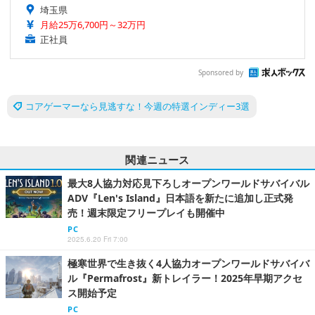
埼玉県
月給25万6,700円～32万円
正社員
Sponsored by
コアゲーマーなら見逃すな！今週の特選インディー3選
関連ニュース
最大8人協力対応見下ろしオープンワールドサバイバル
ADV『Len's Island』日本語を新たに追加し正式発
売！週末限定フリープレイも開催中
PC
2025.6.20 Fri 7:00
極寒世界で生き抜く4人協力オープンワールドサバイバ
ル『Permafrost』新トレイラー！2025年早期アクセ
ス開始予定
PC