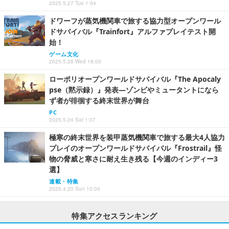
2025.5.27 Tue 1:04
ドワーフが蒸気機関車で旅する協力型オープンワール
ドサバイバル『Trainfort』アルファプレイテスト開
始！
ゲーム文化
2025.5.28 Wed 16:00
ローポリオープンワールドサバイバル『The Apocaly
pse（黙示録）』発表―ゾンビやミュータントになら
ず者が徘徊する終末世界が舞台
PC
2025.5.24 Sat 1:07
極寒の終末世界を装甲蒸気機関車で旅する最大4人協力
プレイのオープンワールドサバイバル『Frostrail』怪
物の脅威と寒さに耐え生き残る【今週のインディー3
選】
連載・特集
2025.4.20 Sun 10:00
特集アクセスランキング