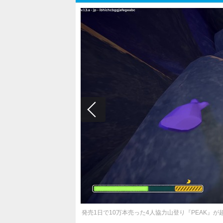
発売1日で10万本売った4人協力山登り『PEAK