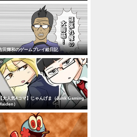
吉田輝和のゲームプレイ絵日記
【大人気4コマ】じゃんげま（Junk Gaming
Maiden）