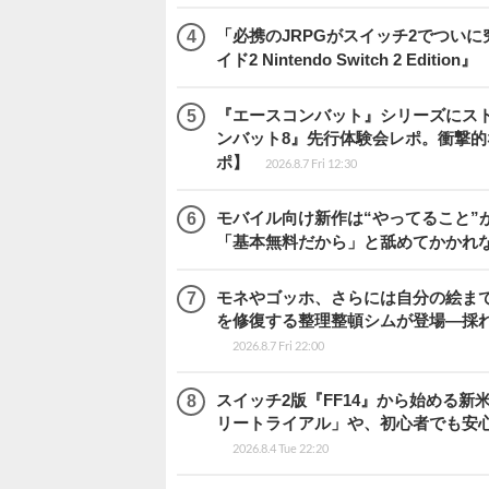
「必携のJRPGがスイッチ2でつい
イド2 Nintendo Switch 2 Edition』
『エースコンバット』シリーズにス
ンバット8』先行体験会レポ。衝撃
ポ】
2026.8.7 Fri 12:30
モバイル向け新作は“やってること”が
「基本無料だから」と舐めてかかれ
モネやゴッホ、さらには自分の絵まで
を修復する整理整頓シムが登場―採れたて
2026.8.7 Fri 22:00
スイッチ2版『FF14』から始める新
リートライアル」や、初心者でも安
2026.8.4 Tue 22:20