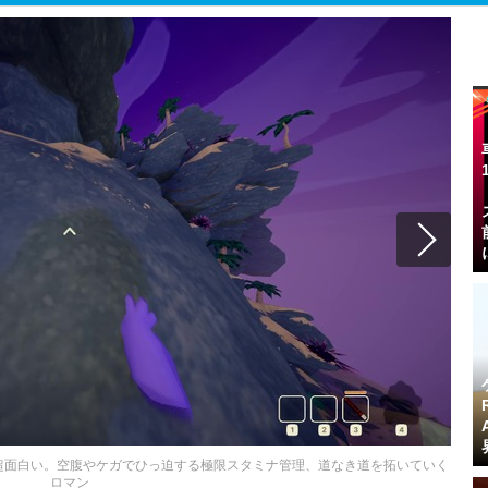
』が超面白い。空腹やケガでひっ迫する極限スタミナ管理、道なき道を拓いていく
ロマン