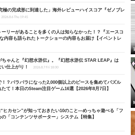
に究極の完成形に到達した」海外レビューハイスコア『ゼノブレ
2026.8.6 Thu 19:45
トーリーがあることを多くの人は知らなかった！？『エースコ
的な内容も語られたトークショーの内容もお届け【イベントレ
ちゃんと『幻想水滸伝』。『幻想水滸伝 STAR LEAP』は
ない仕上がり！
2026.8.7 Fri 18:00
！？バラバラになった2,000個以上のピースを集めてパズル
！本日のSteam注目ゲーム16選【2026年8月7日】
米“ヒカセン”が知っておきたい10のこと―めっちゃ遊べる「フ
心の「コンテンツサポーター」システム【特集】