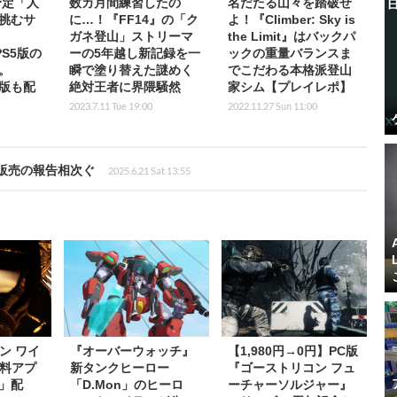
予定「人
数カ月間練習したの
名だたる山々を踏破せ
挑むサ
に…！『FF14』の「ク
よ！『Climber: Sky is
ガネ登山」ストリーマ
the Limit』はバックパ
PS5版の
ーの5年越し新記録を一
ックの重量バランスま
。
瞬で塗り替えた謎めく
でこだわる本格派登山
モ版も配
絶対王者に界隈騒然
家シム【プレイレポ】
2023.7.11 Tue 19:00
2022.11.27 Sun 11:00
販売の報告相次ぐ
2025.6.21 Sat 13:55
ン ワイ
『オーバーウォッチ』
【1,980円→0円】PC版
料アプ
新タンクヒーロー
『ゴーストリコン フュ
s」配
「D.Mon」のヒーロ
ーチャーソルジャー』