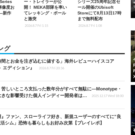
eries
ー・トレイラーが公
シリーズ25周年記念セ
K解像度お
開！ MEKA部隊を率い
ール開催のUbisoft
応―新作
てレッキング・ボール
Storeにて8月13日17時
と激突
まで無料配布
2026.8.7 Fri 1:15
2026.8.7 Fri 1:08
ング
時間とお金を注ぎ込むに値する」海外レビューハイスコア
ート エディション』
2026.8.7 Fri 20:36
苦しいところ支払った数年分がすべて無駄に―Monotype・
大きな影響受けた個人インディー開発者は…
2025.12.17 Wed 18:00
廻』ファン、スローライフ好き、新規ユーザーのすべてに“良
生活シム」恐怖も暮らしもお好み次第【プレイレポ】