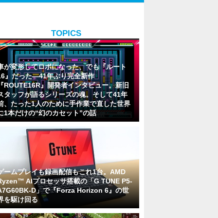
TOPICS
車が変形してロボになった、でも『ルート
16』だった―41年ぶり完全新作
『ROUTE16R』開発者インタビュー。新旧
スタッフが語るシリーズの魂。そして41年
前、たった1人のために手作業で直した世界
に1本だけの“幻のカセット”の話
ゲームプレイも録画配信もこれ1台。AMD
Ryzen™ AIプロセッサ搭載の「G TUNE P5-
A7G60BK-D」で『Forza Horizon 6』の世
界を駆け回る