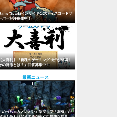
Game*Spark/インサイド公式ディスコードサ
ーバー好評稼働中！
【大喜利】『新種のゲーミング“蚊”が登場！
その特徴とは？』回答募集中！
最新ニュース
『めっちゃカメレオン』新マップ「深海」が
登場！色とりどりの魚が泳ぐ幻想的な世界。