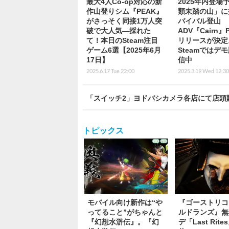
最大4人Co-op対応の新
2025年内登場
作山登りシム『PEAK』
類未踏の山」に
がさっそく同接1万人突
バイバル登山
破で大人気―採れた
ADV『Cairn』
て！本日のSteam注目
リリースが決定
ゲーム6選【2025年6月
Steamではデ
17日】
信中
2025.6.17 Tue 22:00
2025.3.19 Wed 12:30
「スイッチ2」ヨドバシカメラ各店にて店頭
トピックス
モバイル向け新作は“や
『ゴーストリコ
ってること”がちゃんと
ルドランズ』無
『幻想水滸伝』。『幻
デ「Last Rite