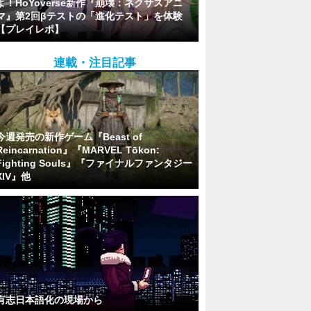
よ！HoYoverse新作『崩壊：ネクサスアニ
マ』第2回βテストの「進化テスト」を体験
【プレイレポ】
連載・注目記事
今週発売の新作ゲーム『Beast of
Reincarnation』『MARVEL Tōkon:
Fighting Souls』『ファイナルファンタジー
XIV』他
有志日本語化の現場から