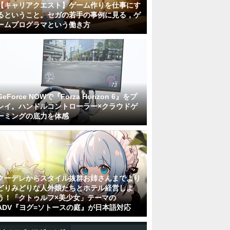
【キャリアクエスト】ゲーム作りを仕事にす
るということ。セガの若手の事例に見る，ゲ
ームプログラマという働き方
GeForce NOWで『Forza Horizon 6』をプ
レイ。ハンドルコントローラー×クラウドゲ
ーミングの底力を体感
クーデレからスタイル抜群お姉さんまでより
どりみどりな人外娘たちとホテル経営しよ
う！「クトゥルフ×美少女」テーマの
ADV『ヨグ=ソトースの庭』が日本語対応