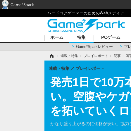
Game*Spark
ハードコアゲーマーのためのWebメディア
ホーム
特集
PCゲーム
Game*Sparkレビュー
プ
ホーム
›
連載・特集
›
プレイレポート
›
記事
›
写
連載・特集
プレイレポート
発売1日で10万
い。空腹やケガ
を拓いていくロ
かなり盛り上がるのに価格が安い。協力