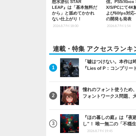
想水滸伝 STAR
信。PS5/Xbox S
LEAP』は「基本無料だ
X/S/PCにて4
から」と舐めてかかれ
よび60fps対
ない仕上がり！
の開発も発表
2026.8.7 Fri 18:00
2026.8.7 Fri 1:54
連載・特集 アクセスランキ
「嘘はつけない。本作は
『Lies of P：コンプリ
憧れのフォント使うため、
フォントワークス問題、
『ほの暮しの庭』は『夜
し”！ 唯一無二の「不穏
2026.8.7 Fri 19:45