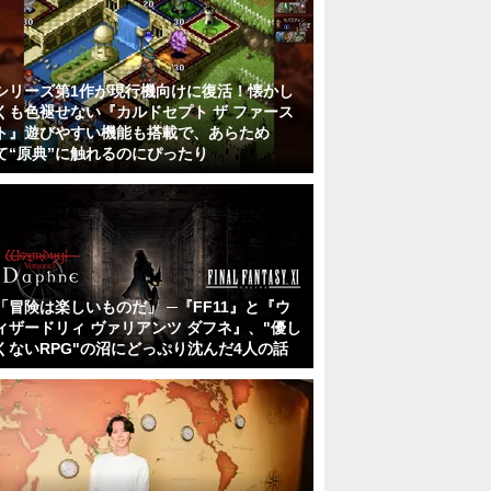
シリーズ第1作が現行機向けに復活！懐かし
くも色褪せない『カルドセプト ザ ファース
ト』遊びやすい機能も搭載で、あらため
て“原典”に触れるのにぴったり
「冒険は楽しいものだ」 ─『FF11』と『ウ
ィザードリィ ヴァリアンツ ダフネ』、"優し
くないRPG"の沼にどっぷり沈んだ4人の話