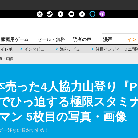
家庭用ゲーム
セール・無料
読者の声
漫画
イン
レイレポ
インタビュー
海外レビュー
注目インディーミニ問
真・画像
本売った4人協力山登り『P
でひっ迫する極限スタミ
マン 5枚目の写真・画像
ゲー好きに超おすすめ！