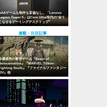
AAAゲームも制作も妥協なし。「Lenovo
Legion Tower 5」はCore Ultra世代の“全て
こなせるゲーミングデスクトップ”
連載・注目記事
今週発売の新作ゲーム『Beast of
Reincarnation』『MARVEL Tōkon:
Fighting Souls』『ファイナルファンタジー
XIV』他