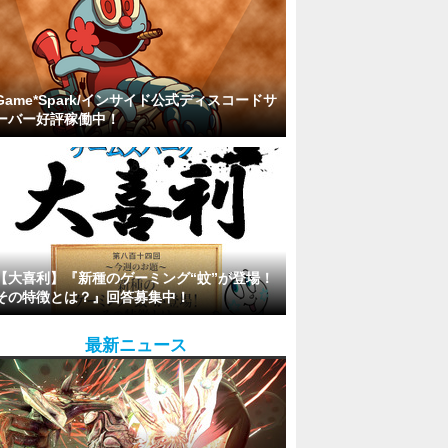
Game*Spark/インサイド公式ディスコードサ
ーバー好評稼働中！
【大喜利】『新種のゲーミング“蚊”が登場！
その特徴とは？』回答募集中！
最新ニュース