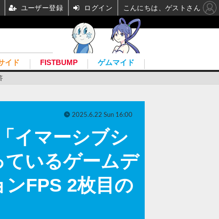
ユーザー登録
ログイン
こんにちは、ゲストさん
サイド
FISTBUMP
ゲムマイド
答
2025.6.22 Sun 16:00
p』―「イマーシブシ
っているゲームデ
FPS 2枚目の