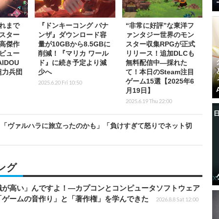
れまで
『ドンキーコング バナ
“非常に好評”な東洋フ
スター
ンザ』ダウンロード容
ァンタジー世界のモン
高傑作
量が10GBから8.5GBに
スター収集RPGが正式
ビュー
削減！『マリカ ワール
リリース！追加DLCも
IDOU
ド』に続き予定より減
無料配信中―採れた
 超力兵団
少へ
て！本日のSteam注目
ゲーム15選【2025年6
2025.6.20 Fri 10:50
月19日】
2025.6.19 Thu 22:00
失？「ヴァルハラに旅立ったのかも」「負けすぎて怒りでネット切
ング
識が高い」んですよ！―カプコンとコンピュータソフトウェア
「ゲームの音作り」と「著作権」を学んできた
2026.8.8 Sat 12:00