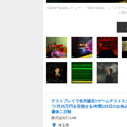
Game*Sparkレビュー：『Skin Deep』
に味
テストプレイで名作誕生!/ゲームテストス
フ/月35万円を目指せる/年間125日のお休
週休二日制
株式会社C-Link
埼玉県