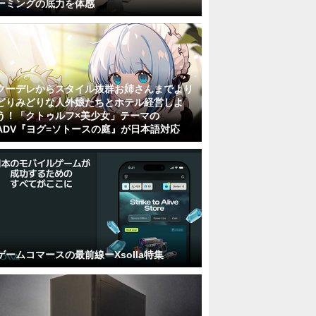
ーミングの底力を体感
クーデレからスタイル抜群お姉さんまでより
どりみどりな人外娘たちとホテル経営しよ
う！「クトゥルフ×美少女」テーマの
ADV『ヨグ=ソトースの庭』が日本語対応
ゲームコマースの最前線ーXsolla特集