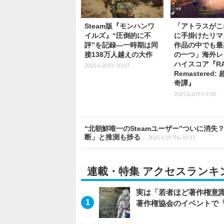
Steam版『モンハンワ
「アトラスがこ
イルズ』“圧倒的に不
に手掛けたリマ
評”を記録―一時期は同
作品の中でも最
接138万人越えの大作
の一つ」海外レ
ハイスコア『RA
2025.6.20 Fri 10:07
Remastered:
奇譚』
2025.6.20 Fri 9:00
“北朝鮮唯一のSteamユーザー”ついに消
断」と推測も捗る
2025.6.19 Thu 10:15
連載・特集 アクセスランキ
実は「若者ほど著作権意
著作権協会のイベントで