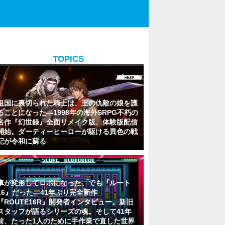
TOPICS
祖国に裏切られた騎士は、王の仇敵の娘を護
ることになった―1998年の海外SRPG不朽の
名作『幻世録』全面リメイク版、体験版配信
開始。ダーティーヒーローが駆ける異色の戦
記が令和に蘇る
車が変形してロボになった、でも『ルート
16』だった―41年ぶり完全新作
『ROUTE16R』開発者インタビュー。新旧
スタッフが語るシリーズの魂。そして41年
前、たった1人のために手作業で直した世界