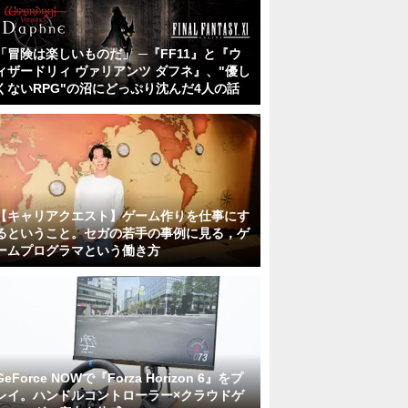
「冒険は楽しいものだ」 ─『FF11』と『ウ
ィザードリィ ヴァリアンツ ダフネ』、"優し
くないRPG"の沼にどっぷり沈んだ4人の話
【キャリアクエスト】ゲーム作りを仕事にす
るということ。セガの若手の事例に見る，ゲ
ームプログラマという働き方
GeForce NOWで『Forza Horizon 6』をプ
レイ。ハンドルコントローラー×クラウドゲ