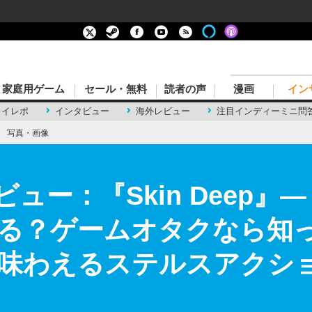
家庭用ゲーム
セール・無料
読者の声
漫画
イン
レイレポ
インタビュー
海外レビュー
注目インディーミニ問
›
写真・画像
kレビュー：『Skin Dee
る？ゲームオタクなら知
味わえるステルスアクション