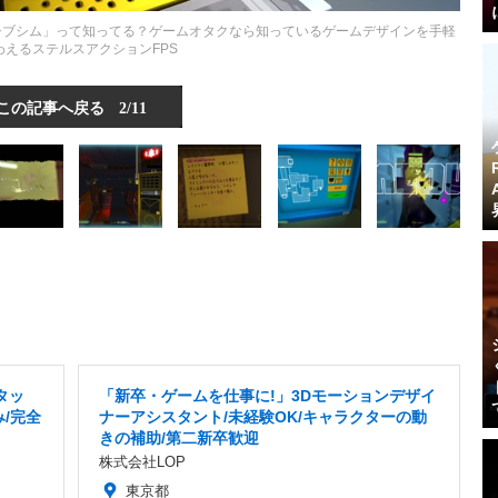
―「イマーシブシム」って知ってる？ゲームオタクなら知っているゲームデザインを手軽
わえるステルスアクションFPS
この記事へ戻る
2/11
タッ
「新卒・ゲームを仕事に!」3Dモーションデザイ
み/完全
ナーアシスタント/未経験OK/キャラクターの動
きの補助/第二新卒歓迎
株式会社LOP
東京都