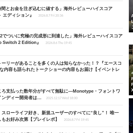
時間とお金を注ぎ込むに値する」海外レビューハイスコア
ート エディション』
2026.8.7 Fri 20:36
チ2でついに究極の完成形に到達した」海外レビューハイスコア
witch 2 Edition』
2026.8.6 Thu 19:45
トーリーがあることを多くの人は知らなかった！？『エースコ
的な内容も語られたトークショーの内容もお届け【イベントレ
ろ支払った数年分がすべて無駄に―Monotype・フォントワ
インディー開発者は…
2025.12.17 Wed 18:00
スローライフ好き、新規ユーザーのすべてに“良し”！ 唯一
しもお好み次第【プレイレポ】
2026.8.7 Fri 19:45