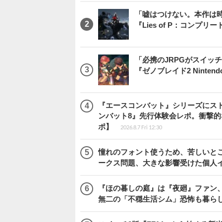
「嘘はつけない。本作は
『Lies of P：コンプリ
「必携のJRPGがスイッ
『ゼノブレイド2 Nintendo S
『エースコンバット』シリーズにス
ンバット8』先行体験会レポ。衝撃
ポ】
2026.8.7 Fri 12:30
憧れのフォント使うため、苦しいとこ
ークス問題、大きな影響受けた個人
『ほの暮しの庭』は『夜廻』ファン、
無二の「不穏生活シム」恐怖も暮ら