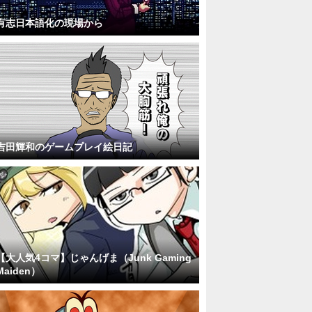
有志日本語化の現場から
吉田輝和のゲームプレイ絵日記
【大人気4コマ】じゃんげま（Junk Gaming
Maiden）