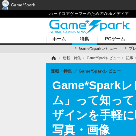
Game*Spark
ハードコアゲーマーのためのWebメディア
ホーム
特集
PCゲーム
Game*Sparkレビュー
プ
ホーム
›
連載・特集
›
Game*Sparkレビュー
›
記事
連載・特集
Game*Sparkレビュー
Game*Spar
ム」って知って
ザインを手軽に
写真・画像