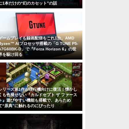
に1本だけの“幻のカセット”の話
ゲームプレイも録画配信もこれ1台。AMD
Ryzen™ AIプロセッサ搭載の「G TUNE P5-
A7G60BK-D」で『Forza Horizon 6』の世
界を駆け回る
シリーズ第1作が現行機向けに復活！懐かし
くも色褪せない『カルドセプト ザ ファース
ト』遊びやすい機能も搭載で、あらため
て“原典”に触れるのにぴったり